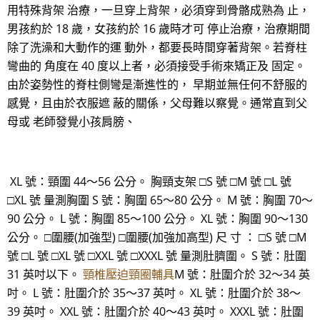
用特殊背架 治療，一旦穿上背架，必須穿到骨骼成熟為 止，
男孩約於 18 歲，女孩約於 16 歲時才可 停止治療，治療期間
除了洗澡和大動作的運 動外，都要長時間穿著背架。若脊柱
彎曲的 角度在 40 度以上者，必須接受手術來矯正及 固定。
由於姿勢性的脊柱側彎是漸進性的， 早期並無任何不舒服的
感覺，且由於衣服遮 蔽的關係，父母難以察覺。通常直到父
母或 老師發覺小孩肩膀、
XL 號：頸圍 44～56 公分。 胸頸支架 □S 號 □M 號 □L 號
□XL 號 量測胸圍 S 號：胸圍 65～80 公分。 M 號：胸圍 70～
90 公分。 L 號：胸圍 85～100 公分。 XL 號：胸圍 90～130
公分。 □圍腰(加強型) □圍腰(加強加高型) 尺 寸 ： □S 號 □M
號 □L 號 □XL 號 □XXL 號 □XXXL 號 量測肚臍圍。 S 號：肚圍
31 英吋以下。
頸椎壓迫頸圈輔具
M 號：肚圍介於 32～34 英
吋。 L 號：肚圍介於 35～37 英吋。 XL 號：肚圍介於 38～
39 英吋。 XXL 號：肚圍介於 40～43 英吋。 XXXL 號：肚圍