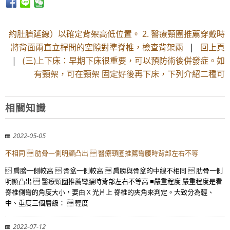
約肚臍延線）以確定背架高低位置。 2. 醫療頸圈推薦穿戴時
將背面兩直立桿間的空隙對準脊椎，檢查背架兩
|
回上頁
|
(三)上下床：早期下床很重要，可以預防術後併發症。如
有頸架，可在頸架 固定好後再下床，下列介紹二種可
相關知識
2022-05-05
不相同  肋骨一側明顯凸出  醫療頸圈推薦彎腰時背部左右不等
 肩膀一側較高  骨盆一側較高  肩膀與骨盆的中線不相同  肋骨一側
明顯凸出  醫療頸圈推薦彎腰時背部左右不等高 ■嚴重程度 嚴重程度是看
脊椎側彎的角度大小，要由 X 光片上 脊椎的夾角來判定。大致分為輕、
中、重度三個層級：  輕度
2022-07-12