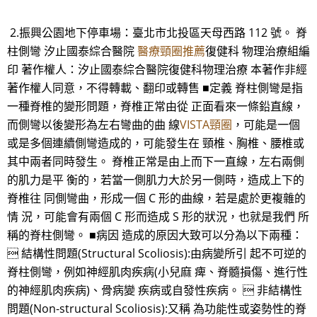
2.振興公園地下停車場：臺北市北投區天母西路 112 號。 脊
柱側彎 汐止國泰綜合醫院
醫療頸圈推薦
復健科 物理治療組編
印 著作權人：汐止國泰綜合醫院復健科物理治療 本著作非經
著作權人同意，不得轉載、翻印或轉售 ■定義 脊柱側彎是指
一種脊椎的變形問題，脊椎正常由從 正面看來一條鉛直線，
而側彎以後變形為左右彎曲的曲 線
VISTA頸圈
，可能是一個
或是多個連續側彎造成的，可能發生在 頸椎、胸椎、腰椎或
其中兩者同時發生。 脊椎正常是由上而下一直線，左右兩側
的肌力是平 衡的，若當一側肌力大於另一側時，造成上下的
脊椎往 同側彎曲，形成一個 C 形的曲線，若是處於更複雜的
情 況，可能會有兩個 C 形而造成 S 形的狀況，也就是我們 所
稱的脊柱側彎。 ■病因 造成的原因大致可以分為以下兩種：
 結構性問題(Structural Scoliosis):由病變所引 起不可逆的
脊柱側彎，例如神經肌肉疾病(小兒麻 痺、脊髓損傷、進行性
的神經肌肉疾病)、骨病變 疾病或自發性疾病。  非結構性
問題(Non-structural Scoliosis):又稱 為功能性或姿勢性的脊