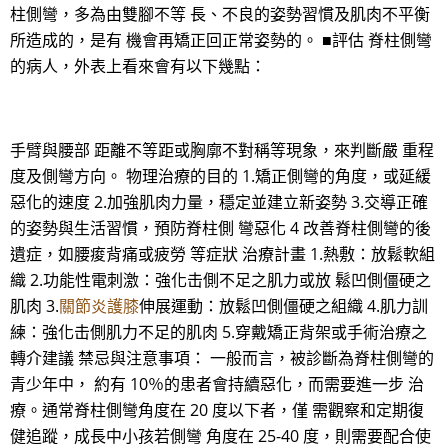
柱側彎，多為由雙腳不等 長、不良的姿勢習慣及肌肉不平衡
所造成的，是有 機會再矯正回正常姿勢的。 ■評估 脊柱側彎
的病人，外表上看來會有以下幾點：
手臂與腰部 距離不等距或胸廓不對稱等現象，來判斷嚴 重程
度及側彎方向。 物理治療的目的 1.矯正側彎的角度，或延緩
惡化的速度 2.加強肌肉力量，穩定並建立新姿勢 3.交導正確
的姿勢與生活習慣，預防脊柱側 彎惡化 4 改善脊柱側彎的後
遺症，如腰痠背痛或疲勞 等症狀 治療計畫 1.熱敷：放鬆軟組
織 2.功能性電刺激：強化击側不足之肌力或放 鬆凹側僵硬之
肌肉 3.
關節炎護膝
伸展運動：放鬆凹側僵硬之組織 4.肌力訓
練：強化击側肌力不足的肌肉 5.穿戴矯正背架或手術治療之
轉介建議 禁忌與注意事項： 一般而言，被診斷為脊柱側彎的
青少年中， 約有 10％的患者會持續惡化，而需要進一步 治
療。通常脊柱側彎角度在 20 度以下者，僅 需觀察和定期復
健追蹤，成長中小孩若側彎 角度在 25-40 度，則需要配合使