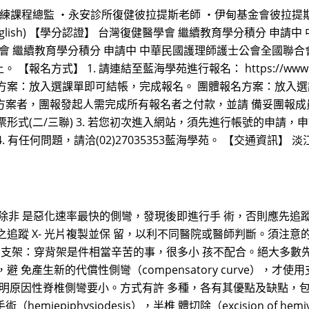
及訓練課程總監 ・永安診所復健彼拉提斯老師 ・伊甸基金會彼拉提
in English) 【學分認證】 台灣復健醫學會 繼續教育學分積分
會 繼續教育學分積分 申請中 中華民國護理師護士公會全國聯合
1. 請連結至藍海學苑進行報名： https://www.hnl.com.tw/
方案：放入選課單即可結帳，完成報名。 團體報名方案：放入選課
】方案者，團報發起人需完成所有報名者之付款，並請 備妥團報成
式(二/三聯) 3. 若您初次進入網站，須先進行帳號的申請，申
有任何問題，請洽(02)27035353藍海學苑。 【交通資訊】 淡
，除非 是惡化速率最快的側彎，發現後即進行手 術，否則應先追
追蹤 X- 光片複製並保 留，以利不同醫院或醫師判斷。須注意
度。 ● 支架：穿背架是件相當辛苦的事，很多小 孩不配合。絕大
免產生新的代償性側彎（compensatory curve），才
原因性脊椎側彎要小。方式有許 多種，各有其優點及缺點，包括前脊柱 
手術（hemiepiphysiodesis），半椎 體切除（excision of