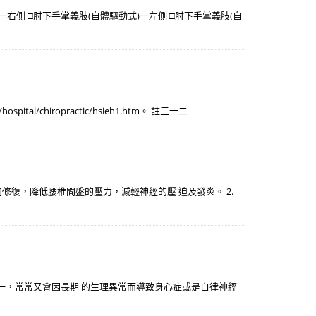
一右側 □肘下手掌義肢(自體驅動式)一左側 □肘下手掌義肢(自
al/chiropractic/hsieh1.htm。 註三十二
肉修復，降低腰椎間盤的壓力，減輕神經的壓 迫及發炎。 2.
一，常常又會因長期 的生理異常而導致身心症或是自律神經