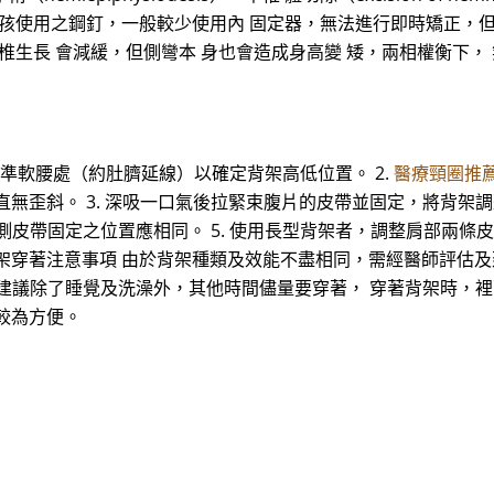
孩使用之鋼釘，一般較少使用內 固定器，無法進行即時矯正，但隨著
椎生長 會減緩，但側彎本 身也會造成身高變 矮，兩相權衡下，
處對準軟腰處（約肚臍延線）以確定背架高低位置。 2.
醫療頸圈推
直無歪斜。 3. 深吸一口氣後拉緊束腹片的皮帶並固定，將背架
側皮帶固定之位置應相同。 5. 使用長型背架者，調整肩部兩條皮
架穿著注意事項 由於背架種類及效能不盡相同，需經醫師評估及
佳，建議除了睡覺及洗澡外，其他時間儘量要穿著， 穿著背架時，
較為方便。