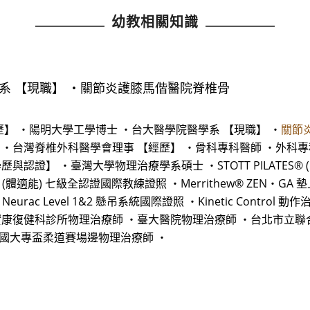
幼教相關知識
學系 【現職】 ・關節炎護膝馬偕醫院脊椎骨
歷】 ・陽明大學工學博士 ・台大醫學院醫學系 【現職】 ・
關節
 ・台灣脊椎外科醫學會理事 【經歷】 ・骨科專科醫師 ・外科
】 ・臺灣大學物理治療學系碩士 ・STOTT PILATES® (臨床復
® (體適能) 七級全認證國際教練證照 ・Merrithew® ZEN‧GA
Neurac Level 1&2 懸吊系統國際證照 ・Kinetic Contr
實康復健科診所物理治療師 ・臺大醫院物理治療師 ・台北市立
全國大專盃柔道賽場邊物理治療師 ・