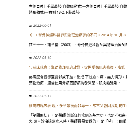
右側 □肘上手掌義肢(自體驅動式)一左側 □肘上手掌義肢(自體
體驅動式)一右側 13-2.下肢義肢(
2022-06-01
3）。脊骨神經科醫師與物理治療師的不同。2014 年 10 月 8
註三十一、謝章優（2003）。脊骨神經科醫師與物理治療師的不同。2014 年 10
2022-05-10
1. 臥床休息：幫助背部肌肉放鬆，促進受傷肌肉修復，降低
疼痛感會傳導至臀部或下肢，造成 下肢麻、痛、無力情形，產生
藥物治療：適當使用非類固醇類抗發炎藥、肌肉鬆弛劑，
2022-05-17
椎病的臨床表 現，多半繁複而非專一，常常又會因長期 的生
「望聞問切」，是醫師 診斷任何疾病的基本功，也是老祖宗
失 調。診治這類病人時，醫師最需要做的， 是「望」：關