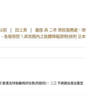
以前
|
回上頁
|
義肢 具 二年 榮民服務處、榮
、各級榮院 1.具效期內之肢體障礙證明(檢附 正本
 斷書及特製輪椅評估表(附錄四)。 二三 不銹鋼加寬加重型