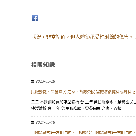
狀況，非常準確，但人體須承受輻射線的傷害。
相關知識
2023-05-28
民服務處、榮譽國民 之家、各級榮院 需檢附復健科或骨科或
二二 不銹鋼加寬加重型輪椅 台 三年 榮民服務處、榮譽國民
特製輪椅 台 三年 榮民服務處、榮譽國民 之家、各級
2021-05-18
自體驅動式)一左側 □肘下手鉤義肢(自體驅動式)一右側 □肘