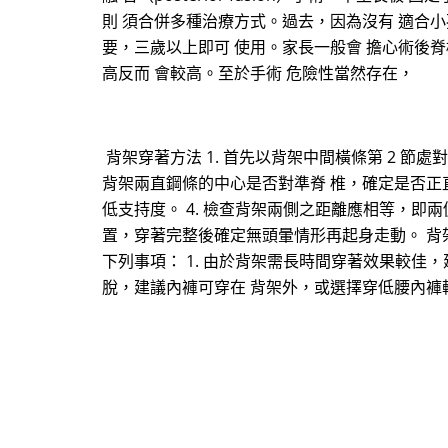
則 須合併多種治療方式。過去，因為沒有 適合小
要，三歲以上即可 使用。家長一般會 擔心術後脊
高反而 會較高。至於手術 危險性當然存在，
背架穿著方法 1. 首先以背架中間橫條第 2 節
背架兩直鋼條的中心是否對準脊 椎，確定是否正
低支持度。 4. 檢查背架兩側之距離應相等，即兩
置，穿著完整後確定無頭暈情形再起身走動。 背
下列事項： 1. 由於背架需長時間穿著效果較
脫，建議內褲可穿在 背架外，或選擇穿低腰內褲