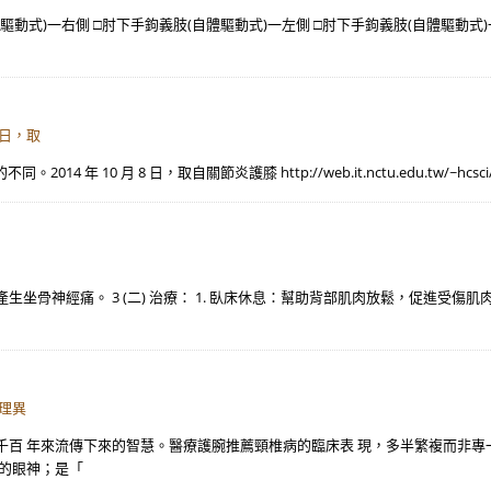
驅動式)一右側 □肘下手鉤義肢(自體驅動式)一左側 □肘下手鉤義肢(自體驅動式)
 日，取
 月 8 日，取自關節炎護膝 http://web.it.nctu.edu.tw/~hcsci/hospit
坐骨神經痛。 3 (二) 治療： 1. 臥床休息：幫助背部肌肉放鬆，促進受傷肌
理異
千百 年來流傳下來的智慧。醫療護腕推薦頸椎病的臨床表 現，多半繁複而非專
愛的眼神；是「