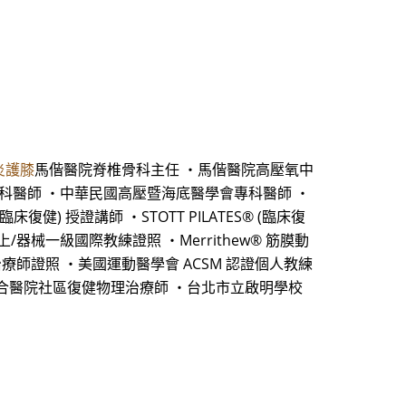
炎護膝
馬偕醫院脊椎骨科主任 ・馬偕醫院高壓氧中
專科醫師 ・中華民國高壓暨海底醫學會專科醫師 ・
健) 授證講師 ・STOTT PILATES® (臨床復
 墊上/器械一級國際教練證照 ・Merrithew® 筋膜動
ol 動作治療師證照 ・美國運動醫學會 ACSM 認證個人教練
聯合醫院社區復健物理治療師 ・台北市立啟明學校