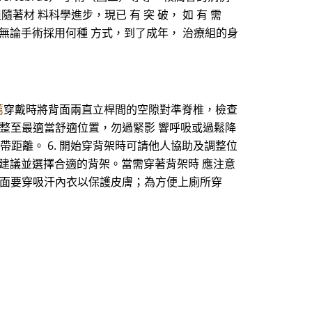
材 料科學進步，現已 有 突 破， 如 有 需
 無論手術採用何種 方式，到了成年， 治療組的身
薦
穿戴時將背面兩直立桿間的空隙對準脊椎，檢查
調整至最適當舒適位置，勿過緊影 響呼吸或過鬆降
帶距離。 6. 開始穿背架時可請他人協助及調整位
建議並選擇合適的背架。當需穿著背架時 應注意
裡面要穿吸汗內衣以保護皮膚；為方便上廁所穿