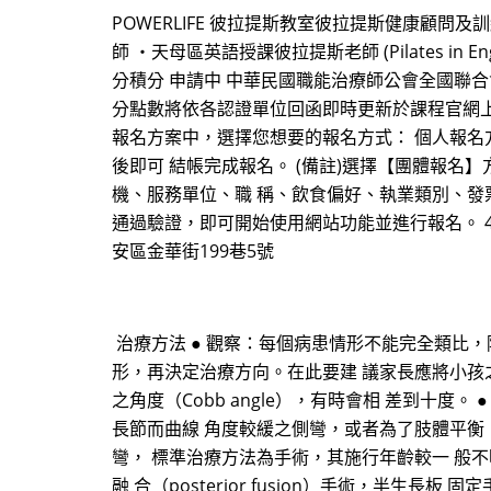
POWERLIFE 彼拉提斯教室彼拉提斯健康顧問
師 ・天母區英語授課彼拉提斯老師 (Pilates 
分積分 申請中 中華民國職能治療師公會全國聯合
分點數將依各認證單位回函即時更新於課程官網上。 【報名方式】 
報名方案中，選擇您想要的報名方式： 個人報名
後即可 結帳完成報名。 (備註)選擇【團體報名
機、服務單位、職 稱、飲食偏好、執業類別、發票形
通過驗證，即可開始使用網站功能並進行報名。 4. 
安區金華街199巷5號
治療方法 ● 觀察：每個病患情形不能完全類比
形，再決定治療方向。在此要建 議家長應將小孩之
之角度（Cobb angle），有時會相 差到十
長節而曲線 角度較緩之側彎，或者為了肢體平衡，避 
彎， 標準治療方法為手術，其施行年齡較一 般不明
融 合（posterior fusion）手術，半生長板 固定