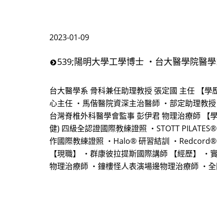
2023-01-09
539;陽明大學工學博士 ・台大醫學院醫
台大醫學系 骨科兼任助理教授 張定國 主任 【學
心主任 ・馬偕醫院資深主治醫師 ・部定助理教授
台灣脊椎外科醫學會監事 彭伊君 物理治療師 【學歷與認證
健) 四級全認證國際教練證照 ・STOTT PILATES
作國際教練證照 ・Halo® 研習結訓 ・Redcord® 
【現職】 ・群康彼拉提斯國際講師 【經歷】 ・
物理治療師 ・鐘樓怪人表演場邊物理治療師 ・