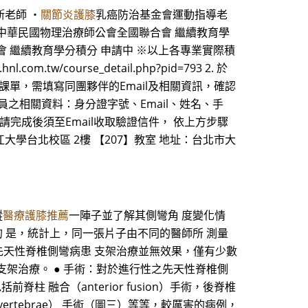
斯老師 ・
關節炎護膝
乳癌防治基金會運動指導老
 申請中 中華民國物理治療師公會全國聯合會 繼續教育學
會 繼續教育學分積分 申請中 ※以上各專業實際積
course_detail.php?pid=793 2. 於
單，需填寫同團夥伴的Email及相關資訊，確認
員之相關資料：身分證字號、Email、姓名、手
請完成後須至Email收取驗證信件， 依上方步驟
江大學台北校區 2樓 【207】教室 地址：台北市大
蹤
醫療護膝推薦
一陣子並了解其側彎角 度變化情
的 是，統計上，同一張片子由不同的醫師所 測量
多數先天性脊椎側彎病患 支架治療並無效果，僅有少數
使用支架治療。 ● 手術：對於進行性之先天性脊椎側
融合（anterior fusion）手術，後脊椎
 hemivertebrae） 手術（圖三）等等，較厲害的病例，