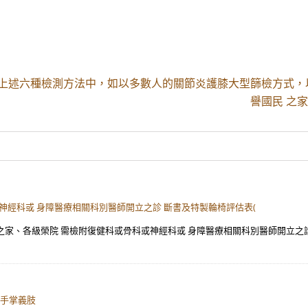
 上述六種檢測方法中，如以多數人的關節炎護膝大型篩檢方式，
譽國民 之家
神經科或 身障醫療相關科別醫師開立之診 斷書及特製輪椅評估表(
 之家、各級榮院 需檢附復健科或骨科或神經科或 身障醫療相關科別醫師開立之診
下手掌義肢