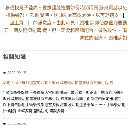
移或找凳子墊高。醫療護膝推薦勿長時間用肩 膀夾電話以免
扭傷頸部。 7. 睡覺時，枕頭勿太高或太硬。以可舒適支
|
回上頁
|
的滿意度。由此可見，頸椎 病即使嚴重到要動
刀，病友們切勿驚 慌，但一定要和醫師配合，做階段性、 漸
進式的治療。 頸椎病如
相關知識
2022-09-15
活動，但正確且適宜的活動不但可以減輕活動醫療護腕推薦引起 的
1 頸部術後保健 手術後病人常因疼痛而不敢活動，但正確且適宜的活動不
但可以減輕活動醫療護腕推薦引起 的疼痛及保護手術部位內固定器穩定。
以下將告訴您手術後頸部適當姿位姿勢 及活動注意事項。 一、手術後活動
(一)睡覺 正確姿勢 重點說明 錯誤姿勢
2022-04-26