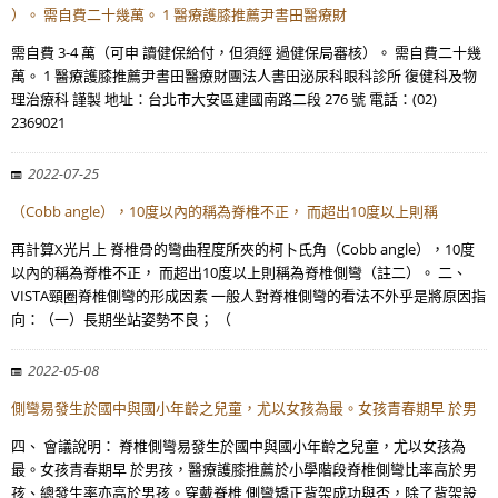
）。 需自費二十幾萬。 1 醫療護膝推薦尹書田醫療財
需自費 3-4 萬（可申 讀健保給付，但須經 過健保局審核）。 需自費二十幾
萬。 1 醫療護膝推薦尹書田醫療財團法人書田泌尿科眼科診所 復健科及物
理治療科 謹製 地址：台北市大安區建國南路二段 276 號 電話：(02)
2369021
2022-07-25
（Cobb angle），10度以內的稱為脊椎不正， 而超出10度以上則稱
再計算X光片上 脊椎骨的彎曲程度所夾的柯卜氏角（Cobb angle），10度
以內的稱為脊椎不正， 而超出10度以上則稱為脊椎側彎（註二）。 二、
VISTA頸圈脊椎側彎的形成因素 一般人對脊椎側彎的看法不外乎是將原因指
向：（一）長期坐站姿勢不良； （
2022-05-08
側彎易發生於國中與國小年齡之兒童，尤以女孩為最。女孩青春期早 於男
四、 會議說明： 脊椎側彎易發生於國中與國小年齡之兒童，尤以女孩為
最。女孩青春期早 於男孩，醫療護膝推薦於小學階段脊椎側彎比率高於男
孩、總發生率亦高於男孩。穿戴脊椎 側彎矯正背架成功與否，除了背架設