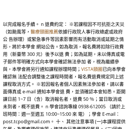
以完成報名手續。 n 退費約定： ※若課程因不可抗拒之天災
（如颱風等，
醫療頸圈推薦
依據行政院人事行政總處或政府
公 告辦理）或緊急事件等因素影響而有活動取消或延期之情
形，將於本學會 網站公告。如為取消，報名費將扣除行政費
用（新臺幣 300 元）後予以退 費；如為延期，未以傳真或電
子郵件等明確方式向本學會確認無法參加 者，視為繼續參
與，本學會將另行通知課程辦理時間；
VISTA頸圈
已向本學會
確認無 法配合調整後之課程時間者，報名費退費規定同上述
課程取消方式。 ※若因報名者個人因素無法參加者，請以書
面傳真或 e-mail 通知本學會退 費，並須確認本會知悉。距開
課日前 1~7 日（含）取消報名者，退費 50 ％；當日取消或
未到者，概不退費。 n 學會諮詢專線 0938-612005 （請於上
班時間：週一至週五 10:00~15:00 來 電）；學會 E-mail：
post.tcpo@gmail.com。 十、 其他注意事項 (一)本課程提供