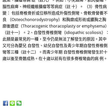
感染、腫瘤等病 症（註九）。例如：小兒麻痺、肌肉萎縮、
腦性麻痺、神經纖維腫瘤等等病症（註 十）。 （3）骨性病
變： 包括脊椎骨折或位移所造成外傷性側彎、骨軟骨營養不
良 （Osteochonorodystrophy）和胸廓成形術或膿胸之胸
廓後遺症（Thoracogenic thoracoplasty or emphysema）
（註十一）。 2、自發性脊椎側彎（idiopathic scoliosis）：
此類是最常見的一種，至今仍是無法了解發生的原因。其中
又可分為嬰兒 自發性、幼兒自發性及青少年期自發性脊椎側
彎等三種（註十二）。而青少年期 自發性脊椎側彎發生於十
歲以後至骨骼成熟。在十歲以前有在很多脊椎彎曲的病 例。