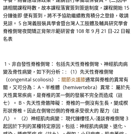
午餐，為響應環保政策，建請自行準備環保餐具。 (二)因申
請相關課程時數，故本課程落實簽到簽退制度，課程開始 15
分鐘後即 便有簽到，將不予協助繼續教育積分之登錄，敬請
見諒。 5 台灣義肢裝具學會暨台灣人工肢體及輔具研究學會
脊椎側彎夜間矯正背架示範研習會 108 年 9 月 21 日-22 日報
名表
1、非自發性脊椎側彎： 包括先天性脊椎側彎、神經肌肉病
變及骨性病變，如下列分析：: （1）先天性脊椎側彎
（congenital scoliosis）：
關節炎護膝
通常與脊椎的異常有
關，又可分為： A、半椎體（hemivertebra）異常： 屬於先
天性異常疾病，是脊椎的某一側的發展不完全而造成（註
七）。 B、先天性骨骼障礙： 脊椎的一側沒有生長，變成楔
形狀脊椎。因此在側彎凹側的脊椎承受很大的 壓力（註
八）。 （2）神經肌肉病變： 現代鐘樓怪人-淺談脊椎側彎 3
起因於下列的某種特定原因，包括：神經肌肉病變、退化、