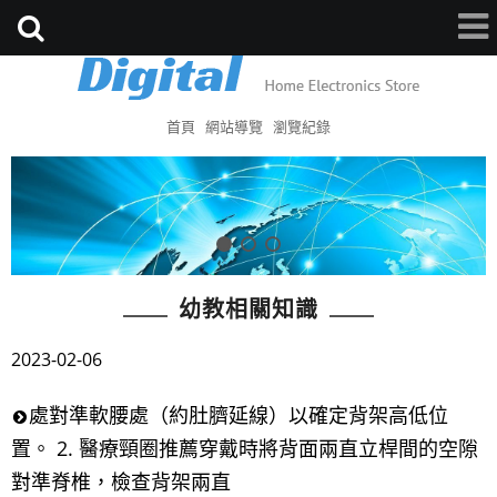
首頁
網站導覽
瀏覽紀錄
幼教相關知識
2023-02-06
處對準軟腰處（約肚臍延線）以確定背架高低位
置。 2. 醫療頸圈推薦穿戴時將背面兩直立桿間的空隙
對準脊椎，檢查背架兩直