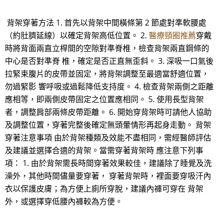
背架穿著方法 1. 首先以背架中間橫條第 2 節處對準軟腰處
（約肚臍延線）以確定背架高低位置。 2.
醫療頸圈推薦
穿戴
時將背面兩直立桿間的空隙對準脊椎，檢查背架兩直鋼條的
中心是否對準脊 椎，確定是否正直無歪斜。 3. 深吸一口氣後
拉緊束腹片的皮帶並固定，將背架調整至最適當舒適位置，
勿過緊影 響呼吸或過鬆降低支持度。 4. 檢查背架兩側之距離
應相等，即兩側皮帶固定之位置應相同。 5. 使用長型背架
者，調整肩部兩條皮帶距離。 6. 開始穿背架時可請他人協助
及調整位置，穿著完整後確定無頭暈情形再起身走動。 背架
穿著注意事項 由於背架種類及效能不盡相同，需經醫師評估
及建議並選擇合適的背架。當需穿著背架時 應注意下列事
項： 1. 由於背架需長時間穿著效果較佳，建議除了睡覺及洗
澡外，其他時間儘量要穿著， 穿著背架時，裡面要穿吸汗內
衣以保護皮膚；為方便上廁所穿脫，建議內褲可穿在 背架
外，或選擇穿低腰內褲較為方便。