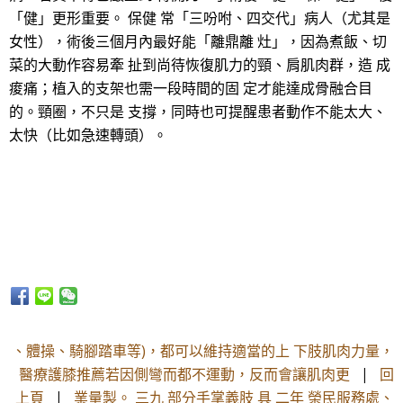
「健」更形重要。 保健 常「三吩咐、四交代」病人（尤其是
女性），術後三個月內最好能「離鼎離 灶」，因為煮飯、切
菜的大動作容易牽 扯到尚待恢復肌力的頸、肩肌肉群，造 成
痠痛；植入的支架也需一段時間的固 定才能達成骨融合目
的。頸圈，不只是 支撐，同時也可提醒患者動作不能太大、
太快（比如急速轉頭）。
、體操、騎腳踏車等)，都可以維持適當的上 下肢肌肉力量，
醫療護膝推薦若因側彎而都不運動，反而會讓肌肉更
|
回
上頁
|
業量製。 三九 部分手掌義肢 具 二年 榮民服務處、