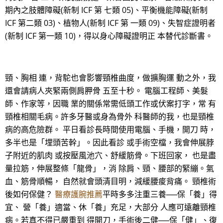
期內之肢體障礙(新制 ICF 第 七類 05)、平衡機能障礙(新制
ICF 第二類 03)、植物人(新制 ICF 第 一類 09)、失智症證明者
(新制 ICF 第一類 10)，得以身心障礙證明正 本替代診斷書。
頸、胸相 連，背駝也會影響頸椎曲度，做擴胸運 動之外，我
還會請病人夾緊兩側肩胛骨 五至十秒。 電腦工程師、美髮
師、作家等，因職 業的關係常需低頭工作或伏案打字，常 有
頸椎相關毛病。許多牙醫或身為骨外 科醫師的我，也是頸椎
病的高危險群。 平日看診長時間使用電腦、手機，開刀 時，
多半也是「埋頭苦幹」。因此看診 或手術空檔，我會伸展脖
子附近的肌肉 或按壓風池穴、舒緩筋骨。下班回家， 也是盡
量拉筋，伸展整條「龍骨」，消 除肩、頸、腰部的緊繃。氣
血、筋骨順暢， 自然就會頭清目明，減緩腰痠背痛。 頸椎術
後如何保健？
醫療護腕推薦
平時多多注重三養──保「養」得
宜、 營「養」適當、休「養」充足，大部分 人應可遠離頸椎
病。若真不得已嚴重到 得開刀，手術後二健──保「健」、復