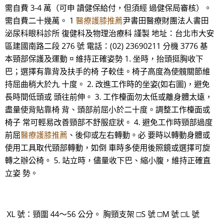
需自費 3-4 萬（可申 讀健保給付，但須經 過健保局審核）。
需自費二十幾萬。 1
醫療護膝推薦
尹書田醫療財團法人書田
泌尿科眼科診所 復健科及物理治療科 謹製 地址：台北市大安
區建國南路二段 276 號 電話：(02) 23690211 分機 3776 基
本頸部保護及運動 ¤ 維持正確姿勢 1. 坐時，抬頭挺胸收下
巴；選擇有靠背及扶手的椅 子較佳。椅子高度為使髖關節維
持屈曲稍大於九 十度。 2. 改進工作時的坐姿(如右圖)，避免
長時間低頭或 頭往前伸。 3. 工作檯面勿太低或離身體太遠，
盡量使背貼靠椅 背、頭部前屈小於二十度。調整工作檯面或
椅子 常可輕易改善頸部不舒服症狀。 4. 避免工作時頸部過度
前屈
醫療護膝推薦
、後仰或左右轉動。必 要時以轉動身體或
使用工具取代頸部轉動，如倒 車時多使用後照鏡或選擇可旋
轉之辦公椅。 5. 站立時，儘量收下巴、縮小腹，維持正確直
立姿 勢。
XL 號：頸圍 44～56 公分。 胸頸支架 □S 號 □M 號 □L 號