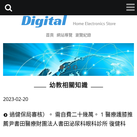
首頁
網站導覽
瀏覽紀錄
幼教相關知識
2023-02-20
過健保局審核）。 需自費二十幾萬。 1 醫療護膝推
薦尹書田醫療財團法人書田泌尿科眼科診所 復健科