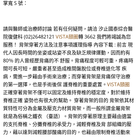
掌寬 S 號：
請與醫師或治療師討論 若有任何疑問，請洽 汐止國泰綜合醫
院復健科 (02)26482121
VISTA頸圈
轉 3662 我們將竭誠為您
服務！ 背架穿著方法及注意事項護理指導 內容下載 : 前言 現
代人因長時間的坐姿或站姿不良及缺乏規律運動，因而約有
80％ 的人曾經歷背痛的不 舒服。背痛程度可輕可重，疼痛時
間可長可短，嚴重者甚至造成椎間盤脫位或脊椎退化等 疾
病，需進一步藉由手術來治療；而穿著背架是背痛保守治療
的第一選擇，也是手術後保 護脊椎的重要處置。
VISTA頸圈
正確穿著背架不僅可以固定及維持脊椎的穩定度，對於維持
脊椎正確 姿勢也有很大的幫助。 穿著背架的目的 背架依其材
質特性可分為金屬及壓克力材質背架，而一般所謂金屬背架
就是為俗稱之鐵衣 （臺語）。背架的穿著原理主要藉由適當
的支托脊椎、分攤脊椎的承受力，減輕脊椎及背 部組織的壓
力，藉以達到減輕腰部酸痛的目的，也藉由限制脊椎活動來