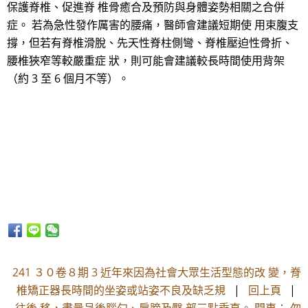
保護脊椎、促進脊 椎骨癒合及預防與身體姿勢相關之合併
症。 若為急性發作厲害的腰痛，醫師會建議短期使 用束腹支
撐，但若有脊椎滑脫、先天性脊柱側彎、脊椎壓迫性骨折、
腰椎狹窄等較嚴重症 狀，則可能會建議較長時間使用背架
（約 3 至 6 個月不等）。
241 ３０卷８期 3 近年來因為社會大眾生活型態的改 變，脊
椎矯正器長時間的坐姿或站姿不良及缺乏規
|
回上頁
|