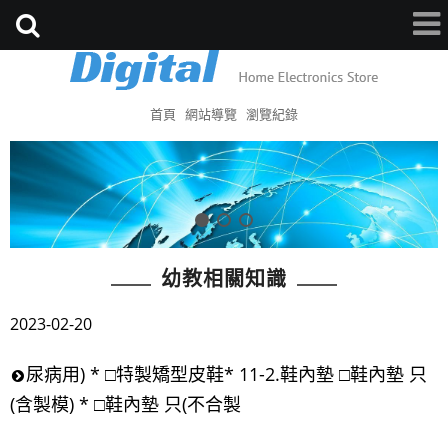
首頁
網站導覽
瀏覽紀錄
幼教相關知識
2023-02-20
尿病用) * □特製矯型皮鞋* 11-2.鞋內墊 □鞋內墊 只
(含製模) * □鞋內墊 只(不合製