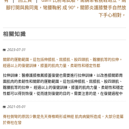
有
|
回上頁
|
dam 氏前彎試驗，需請患者脫鞋站立，兩
腳打開與肩同寬，彎腰鞠躬 成 90°，關節炎護膝雙手自然放
下手心相對，
相關知識
2023-07-31
關節的運動範圍。這包括伸膝肌、屈膝肌、股四頭肌、髂腰肌等的拉伸。
經過以上的復健訓練，膝蓋的肌肉力量、柔韌性和穩定性都
拉伸訓練：醫療護膝推薦膝蓋復健也需要進行拉伸訓練，以改善膝關節周
圍肌肉的柔韌性和關節的運動範圍。這包括伸膝肌、屈膝肌、股四頭肌、
髂腰肌等的拉伸。 經過以上的復健訓練，膝蓋的肌肉力量、柔韌性和穩定
性都可以得到恢復，從而達到復健的目的。需要注意的是，在復健過程中
2021-05-01
脊柱側彎的原因少數是先天脊椎畸形或神經 肌肉病變所造成，大部分是屬
於脊柱在發