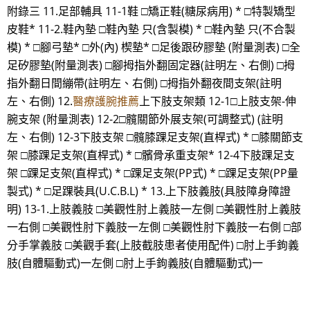
附錄三 11.足部輔具 11-1鞋 □矯正鞋(糖尿病用) * □特製矯型
皮鞋* 11-2.鞋內墊 □鞋內墊 只(含製模) * □鞋內墊 只(不合製
模) * □腳弓墊* □外(內) 楔墊* □足後跟矽膠墊 (附量測表) □全
足矽膠墊(附量測表) □腳拇指外翻固定器(註明左、右側) □拇
指外翻日間繃帶(註明左、右側) □拇指外翻夜間支架(註明
左、右側) 12.
醫療護腕推薦
上下肢支架類 12-1□上肢支架-伸
腕支架 (附量測表) 12-2□髖關節外展支架(可調整式) (註明
左、右側) 12-3下肢支架 □髖膝踝足支架(直桿式) * □膝關節支
架 □膝踝足支架(直桿式) * □髕骨承重支架* 12-4下肢踝足支
架 □踝足支架(直桿式) * □踝足支架(PP式) * □踝足支架(PP量
製式) * □足踝裝具(U.C.B.L) * 13.上下肢義肢(具肢障身障證
明) 13-1.上肢義肢 □美觀性肘上義肢一左側 □美觀性肘上義肢
一右側 □美觀性肘下義肢一左側 □美觀性肘下義肢一右側 □部
分手掌義肢 □美觀手套(上肢截肢患者使用配件) □肘上手鉤義
肢(自體驅動式)一左側 □肘上手鉤義肢(自體驅動式)一