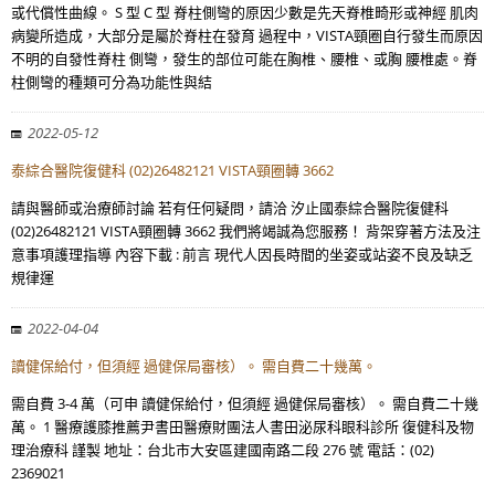
或代償性曲線。 S 型 C 型 脊柱側彎的原因少數是先天脊椎畸形或神經 肌肉
病變所造成，大部分是屬於脊柱在發育 過程中，VISTA頸圈自行發生而原因
不明的自發性脊柱 側彎，發生的部位可能在胸椎、腰椎、或胸 腰椎處。脊
柱側彎的種類可分為功能性與結
2022-05-12
泰綜合醫院復健科 (02)26482121 VISTA頸圈轉 3662
請與醫師或治療師討論 若有任何疑問，請洽 汐止國泰綜合醫院復健科
(02)26482121 VISTA頸圈轉 3662 我們將竭誠為您服務！ 背架穿著方法及注
意事項護理指導 內容下載 : 前言 現代人因長時間的坐姿或站姿不良及缺乏
規律運
2022-04-04
讀健保給付，但須經 過健保局審核）。 需自費二十幾萬。
需自費 3-4 萬（可申 讀健保給付，但須經 過健保局審核）。 需自費二十幾
萬。 1 醫療護膝推薦尹書田醫療財團法人書田泌尿科眼科診所 復健科及物
理治療科 謹製 地址：台北市大安區建國南路二段 276 號 電話：(02)
2369021