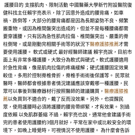
護腰目的 支撐肌肉、限制活動 中國醫藥大學新竹附設醫院復
健科找主任賴宇亮表示，除了因意外造成的腰背痛，如車
禍、跌倒等，大部分的腰背痛都是因為長期姿勢不良、頻繁
搬重物，或因為椎間盤突出造成的，但並不是每種腰痛都需
要穿護腰，只有因為急性肌肉拉傷、椎間盤突出、嚴重的脊
柱側彎，或是剛動完相關手術等的狀況下
醫療護膝推薦
才需
要使用護腰。 軟式或硬式 最好經醫師建議 賴宇亮說，目前市
面上有非常多種護腰，大致分為軟式與硬式，軟式護腰適用
於急性背痛，像是肌肉拉傷的疼痛緩解；硬式護腰固定效果
較佳，多用於控制脊椎骨折，脊椎手術術後保護等。 民眾就
醫時，醫師都會根據患者情況建議應該穿戴哪一種護腰，民
眾可以事後到醫療器材行按照醫師的建議購買，
醫療護膝推
薦
以免買到不適合的，戴了反而沒效果。另外，也提醒民
眾，使用護腰時必須將護腰的腰背帶綁緊，才有效果。 別過
度依賴 以免肌群萎縮 不過，賴宇亮也說，通常他會建議手術
完的患者使用護腰約3個月就好，平常在家中或比較安全的環
境下，如晚上睡覺時，可視情況不使用護腰。 為什麼會告訴