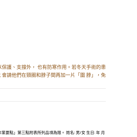
以保護、支撐外， 也有防寒作用。若冬天手術的患
 會請他們在頸圈和脖子間再加一片「圍 脖」，免
」第三點附表所列品項為限。 姓名: 男/女 生日: 年 月