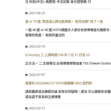
日 科別(中文): 病歷號: 中文診斷 身分證號碼: 行
2021-06-25
度 or 70 度, 常造成心肺功能障礙。 如何治療? 除了一般
一般 40 度 or 50 度,VISTA頸圈大人部份合併脊椎退化
側彎的角度， 依照所量出的
2022-03-19
is Society) 三.上課時間:108 年 7 月 21 日至 23
正方法。 二.主辦單位:台灣脊椎側彎協會 TSS (Taiwan Scolios
2022-07-07
復健科 (02)26482121 VISTA頸圈轉 3662 我們將
請與醫師或治療師討論 若有任何疑問，請洽 汐止國泰綜合醫院復健科
或站姿不良及缺乏規律運
2022-03-17