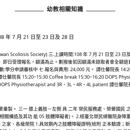
幼教相關知識
108 年 7 月 21 日至 23 日及 28 日
 Scoliosis Society) 三.上課時間:108 年 7 月 21 日
 24 人。 即日受理報名，額滿為止。劃撥後若因額滿未錄取者會全額退費。
:學分申請審核中 七.報名與費用: 24,000 元。 譚仕馨院長 14:20~14:30
 譚仕馨院長 15:20~15:30 Coffee break 15:30~16:20 DOPS Phy
 DOPS Physiotherapist and 3R、3L、4R、4L patient 譚仕馨院長 
量製。 三一 膝上義肢－左側 具 二年 榮民服務處、榮譽國民 
關構造及其功 能 05 肢體障礙者)。 2.經臺北榮民總醫院身障
民 之家、各級榮院 1.具效期內之肢體障礙證明(檢附 正本驗證