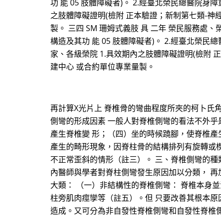
功 能 05 肢體障礙者)。 2.經臺北榮民總醫院身
之肢體障礙證明(檢附 正本驗證；新制第七類-神經
製。 三四 SM 珊姆式義肢 具 二年 榮民服務
構造及其功 能 05 肢體障礙者)。 2.經臺北榮
家、各級榮院 1.具效期內之肢體障礙證明(檢附 
建中心 或合約單位專業量製。
再計算X光片上 脊椎骨的彎曲程度所夾的柯卜氏角（
側彎的形成因素 一般人對脊椎側彎的看法不外乎
產生脊椎變 形；（四）坐的時候蹺腳，使脊椎產
產生的畸形現象，因脊柱骨的結構排列有旋轉或楔
不正常歪斜的情形（註三）。 三、脊椎側彎的種類
內醫師與學者對脊柱側彎發生原因加以分類， 再
大類： （一）非結構性的脊椎側彎： 脊椎本身
柱旁肌肉痙孿等（註五）。但 只要改善其根本原
造成。又可分為非自發性脊椎側彎和自發性脊椎側