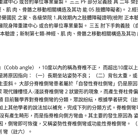
障重建中心 或合約單位專業量製。 三三 PF 部分足義肢 具 二年
、肌 肉、骨骼之移動相關構造及其功 能 05 肢體障礙者)。 2
處、榮譽國民 之家、各級榮院 1.具效期內之肢體障礙證明(檢附 正
民總醫院身障重建中心 或合約單位專業量製。 三五 肘下手鉤義肢（
正本驗證；新制第七類-神經、肌 肉、骨骼之移動相關構造及其功 能 
Cobb angle），10度以內的稱為脊椎不正， 而超出10度
是將原因指向：（一）長期坐站姿勢不良； （二）背包太重，
生歪斜。 大部分脊椎側彎患者屬於「自發性脊柱側彎」仍是原因
 現代鐘樓怪人-淺談脊椎側彎 2 狀變形的現象，而產生脊柱
 目前醫學界對脊椎側彎的分類，眾說紛紜，根據學者研究（註四）
加上其他學者的說法加以補充，完成下列的分類方式。脊椎側彎
並沒有產生畸形，而是指脊椎向側方彎曲。其主要的發生原因為 
因，側彎即可恢復，又稱姿勢性脊椎側彎或功能性脊椎側彎。 （
 彎（註六）。