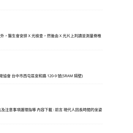
觸、視診外，醫生會安排 X 光檢查，然後由 X 光片上判讀並測量脊椎
脊椎側彎協會 台中市西屯區安和路 120-9 號(SRAM 隔壁)
著方法及注意事項護理指導 內容下載 : 前言 現代人因長時間的坐姿