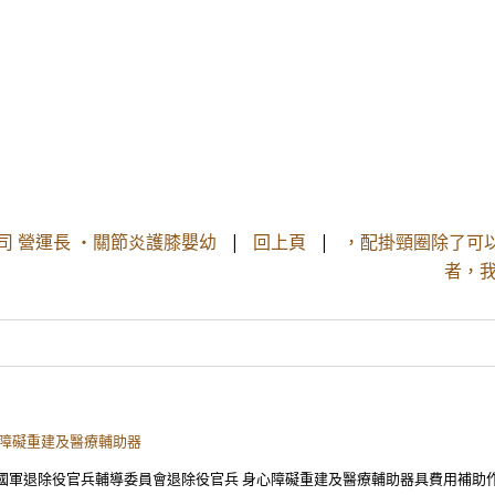
司 營運長 ・關節炎護膝嬰幼
|
回上頁
|
，配掛頸圈除了可
者，我
心障礙重建及醫療輔助器
軍退除役官兵輔導委員會退除役官兵 身心障礙重建及醫療輔助器具費用補助作業要點