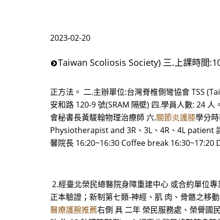
2023-02-20
Taiwan Scoliosis Society) 三.上課時間:
正方法。 二.主辦單位:台灣脊椎側彎協會 TSS (Taiwan
安和路 120-9 號(SRAM 隔壁) 四.學員人數:
會秘書長黃駿翰物理治療師 六.
關節炎護膝
學分時數
Physiotherapist and 3R、3L、4R、4L patient
馨院長 16:20~16:30 Coffee break 16:30~17:20
2.經臺北榮民總醫院身障重建中心 或合約單位專業
正本驗證；新制第七類-神經、肌 肉、骨骼之移動相
醫療護腕推薦
右側 具 二年 榮民服務處、榮譽國