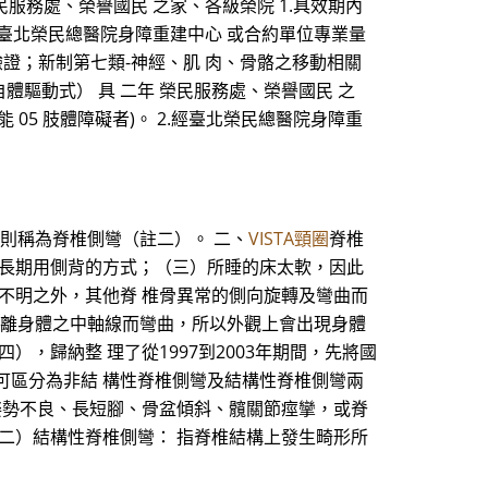
 榮民服務處、榮譽國民 之家、各級榮院 1.具效期內
.經臺北榮民總醫院身障重建中心 或合約單位專業量
本驗證；新制第七類-神經、肌 肉、骨骼之移動相關
自體驅動式） 具 二年 榮民服務處、榮譽國民 之
05 肢體障礙者)。 2.經臺北榮民總醫院身障重
以上則稱為脊椎側彎（註二）。 二、
VISTA頸圈
脊椎
或長期用側背的方式；（三）所睡的床太軟，因此
不明之外，其他脊 椎骨異常的側向旋轉及彎曲而
骨偏離身體之中軸線而彎曲，所以外觀上會出現身體
，歸納整 理了從1997到2003年期間，先將國
可區分為非結 構性脊椎側彎及結構性脊椎側彎兩
姿勢不良、長短腳、骨盆傾斜、髖關節痙攣，或脊
二）結構性脊椎側彎： 指脊椎結構上發生畸形所