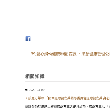
39;愛心婦幼健康聯盟 館長 ・彤顏健康管理公
相關知識
2021-03-09
。該處方單以 「國軍退除役官兵輔導委員會退除役官兵 身
並請醫師於病歷上登載該處方單之輔具品項。該處方單以 「國