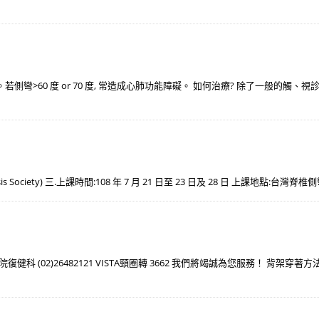
關節炎。若側彎>60 度 or 70 度, 常造成心肺功能障礙。 如何治療? 除了一般的
is Society) 三.上課時間:108 年 7 月 21 日至 23 日及 28 日 上課地點:台灣
 (02)26482121 VISTA頸圈轉 3662 我們將竭誠為您服務！ 背架穿