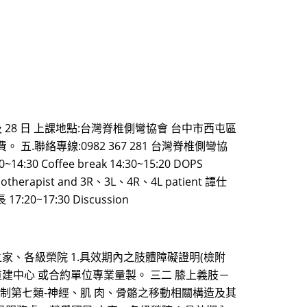
至 23 日及 28 日 上課地點:台灣脊椎側彎協會 台中市西屯區
 五.聯絡專線:0982 367 281 台灣脊椎側彎協
 Coffee break 14:30~15:20 DOPS
siotherapist and 3R、3L、4R、4L patient 譚仕
17:20~17:30 Discussion
之家、各級榮院 1.具效期內之肢體障礙證明(檢附
重建中心 或合約單位專業量製。 三二 膝上義肢－
；新制第七類-神經、肌 肉、骨骼之移動相關構造及其