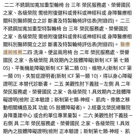
二二 不銹鋼加寬加重型輪椅 台 三年 榮民服務處、榮譽國民
之家、各級榮院 需檢附復健科或骨科或神經科或 身障醫療相
關科別醫師開立之診 斷書及特製輪椅評估表(附錄四)。 二三
不銹鋼加寬加重型特製輪椅 台 三年 榮民服務處、榮譽國民
之家、各級榮院 需檢附復健科或骨科或神經科或 身障醫療相
關科別醫師開立之診 斷書及特製輪椅評估表(附錄四)。
醫療
護腕推薦
二四 洗澡、便盆兩用椅 台 二年 榮民服務處、榮譽
國民 之家、各級榮院 具效期內之肢體障礙(新制 ICF 第 七類
05)、平衡機能障礙(新制 ICF 第二類 03)、植物人(新制 ICF 第
一類 09)、失智症證明者(新制 ICF 第一類 10)，得以身心障礙
證明正 本替代診斷書。 二五 美觀性肘下義肢－左側 具 二年
榮民服務處、榮譽國民 之家、各級榮院 1.具效期內之肢體障
礙證明(檢附 正本驗證；新制第七類-神經、 肌肉、骨骼之移
動相關構造及其 功能 05 肢體障礙者)。 2.經臺北榮民總醫院
身障重建中心 或合約單位專業量製。 二六 美觀性肘下義肢－
右側 具 二年 榮民服務處、榮譽國民 之家、各級榮院 1.具效
期內之肢體障礙證明(檢附 正本驗證；新制第七類-神經、 肌