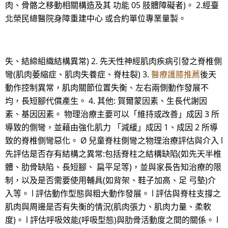
肉、骨骼之移動相關構造及其 功能 05 肢體障礙者)。 2.經臺
北榮民總醫院身障重建中心 或合約單位專業量製。
失、結締組織結構異常) 2. 先天性神經肌肉疾病引發之脊椎側
彎(肌肉萎縮症、肌肉失養症、脊柱裂) 3.
醫療護膝推薦
後天
動作控制異常，肌肉關節位置失衡、左右兩側動作發展不
均，長短腳代償產生。 4. 其他: 賀爾蒙因素、生長代謝因
素、基因因素。 物理治療主要可以「維持或改善」成因 3 所
導致的側彎，並藉由強化肌力 「減緩」成因 1、成因 2 所導
致的脊椎側彎惡化。 Ø 兒童脊柱側彎之物理治療評估與介入 l
先評估是否存有結構之異常:包括脊柱之結構缺陷(如先天半椎
體、肋骨缺陷、長短腳、 扁平足等)，並與家長告知治療的限
制，以及是否需要使用輔具(如背架、鞋子加高、足 弓墊)介
入等。 l 評估動作型態與粗大動作發展。 l 評估與脊柱支撐之
肌肉與周邊是否有失衡的情況(肌肉張力、肌肉力量、柔軟
度)。 l 評估呼吸效能(呼吸型態)與肋骨活動度之間的關係。 l