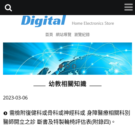
首頁
網站導覽
瀏覽紀錄
幼教相關知識
2023-03-06
需檢附復健科或骨科或神經科或 身障醫療相關科別
醫師開立之診 斷書及特製輪椅評估表(附錄四)。