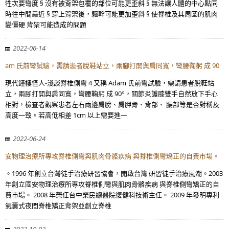
牲次要彎度 § 沒有被背架包覆的部位可能更歪斜 § 無法讓人體的中心點同
時往中間靠近 § 穿上背架後，軀幹可能更加歪斜 § 使脊椎及其周圍的肌肉
變僵硬 背架可能造成的問題
2022-06-14
am 氏前彎試驗，需請患者脫鞋站立，兩腳打開與肩同寬，彎腰鞠躬 成 90
現代鐘樓怪人-淺談脊椎側彎 4 又稱 Adam 氏前彎試驗，需請患者脫鞋站
立，兩腳打開與肩同寬，彎腰鞠躬 成 90°，關節炎護膝雙手自然放下手心
相對，檢查者觀察患者左右兩邊肩膀、肩胛骨、背部、 腰部等是否對稱及
高度一致。若高低相差 1cm 以上需要進一
2022-06-24
安物理治療所專攻脊椎側彎與肌肉骨骼疾病 與脊椎側彎矯正的自費市場。
。1996 年創立台灣徒手治療研習協會，開啟台灣 研習徒手治療風潮。2003
年創立國安物理治療所專攻脊椎側彎與肌肉骨骼疾病 與脊椎側彎矯正的自
費市場。 2008 年榮任台中榮民總醫院復健科技術主任。 2009 年發明專利
氣囊式夜間脊椎矯正背架並創立脊椎