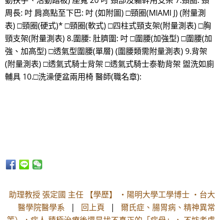
動扶手、活動踏板) 座寬 20 吋 頸部及軀幹用支架 7.頸圈: 頸
周長: 吋 肩高點至下巴: 吋 (如附圖) □頸圈(MIAMI J) (附量測
表) □頸圈(硬式)* □頸圈(軟式) □四柱式頸支架(附量測表) □胸
頸支架(附量測表) 8.圍腰: 肚臍圍: 吋 □圍腰(加強型) □圍腰(加
強、加高型) □透氣型圍腰(單層) (圍腰類需附量測表) 9.背架
(附量測表) □透氣式騎士背架 □透氣式騎士泰勒背架 盥洗如廁
輔具 10.□洗澡便盆兩用椅 醫師(職名章):
助理教授 張定國 主任 【學歷】 ・陽明大學工學博士 ・台大
醫學院醫學系
|
回上頁
|
爾氏症、腸胃病、精神異常