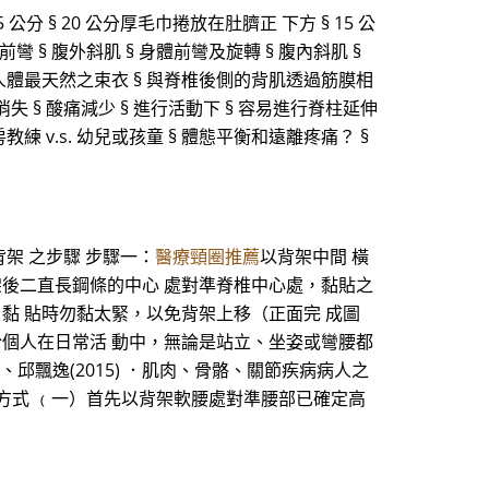
分 § 20 公分厚毛巾捲放在肚臍正 下方 § 15 公
 § 腹外斜肌 § 身體前彎及旋轉 § 腹內斜肌 §
 為人體最天然之束衣 § 與脊椎後側的背肌透過筋膜相
失 § 酸痛減少 § 進行活動下 § 容易進行脊柱延伸
 v.s. 幼兒或孩童 § 體態平衡和遠離疼痛？ §
架 之步驟 步驟一：
醫療頸圈推薦
以背架中間 橫
架後二直長鋼條的中心 處對準脊椎中心處，黏貼之
黏 貼時勿黏太緊，以免背架上移（正面完 成圖
於個人在日常活 動中，無論是站立、坐姿或彎腰都
娥、邱飄逸(2015) ．肌肉、骨骼、關節疾病病人之
、穿著方式 ﹙一）首先以背架軟腰處對準腰部已確定高