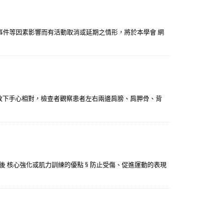
事件等因素影響而有活動取消或延期之情形，將於本學會 網
自然放下手心相對，檢查者觀察患者左右兩邊肩膀、肩胛骨、背
化後 核心強化或肌力訓練的優點 § 防止受傷、促進運動的表現