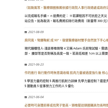
（如颱風等，醫療頸圈推薦依據行政院人事行政總處或政府公
以完成報名手續。 n 退費約定： ※若課程因不可抗拒之
站公告。如為取消，報名費將扣除行政費用（新臺幣 300 元
2021-08-09
肩同寬，彎腰鞠躬 成 90°，復健醫療器材雙手自然放下手心
現代鐘樓怪人-淺談脊椎側彎 4 又稱 Adam 氏前彎試驗
部、 腰部等是否對稱及高度一致。若高低相差 1cm 以上需
2021-06-23
作的進行 執行動作時無意識收縮 肌肉力量被過度強化後 核
§ 學習力量的控制 § 再進行肌耐力訓練 先學力量控制？還
§ 運動員 § 從事勞力工作的人 § 優化
2021-06-04
必要時可身體前移或找凳子墊高。頸椎壓迫頸圈輔具勿長時間