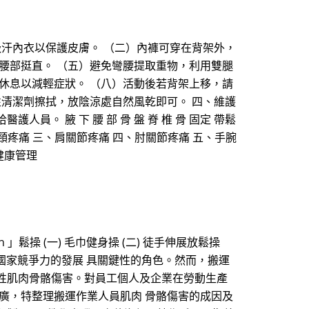
吸汗內衣以保護皮膚。 （二）內褲可穿在背架外，
腰部挺直。 （五）避免彎腰提取重物，利用雙腿
休息以減輕症狀。 （八）活動後若背架上移，請
性清潔劑擦拭，放陰涼處自然風乾即可。 四、維護
。 腋 下 腰 部 骨 盤 脊 椎 骨 固定 帶鬆
肩頸疼痛 三、肩關節疼痛 四、肘關節疼痛 五、手腕
健康管理
」鬆操 (一) 毛巾健身操 (二) 徒手伸展放鬆操
升國家競爭力的發展 具關鍵性的角色。然而，搬運
性肌肉骨骼傷害。對員工個人及企業在勞動生產
廣，特整理搬運作業人員肌肉 骨骼傷害的成因及