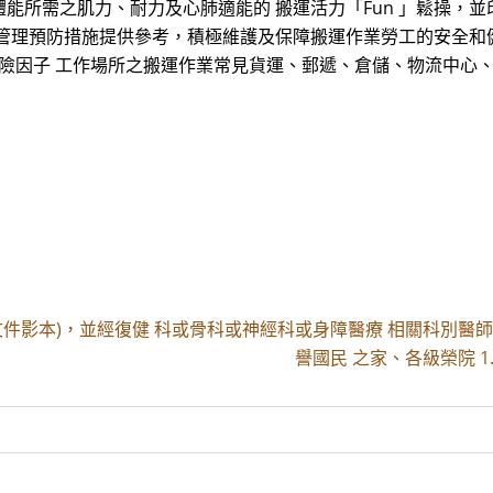
所需之肌力、耐力及心肺適能的 搬運活力「Fun 」鬆操，並印
管理預防措施提供參考，積極維護及保障搬運作業勞工的安全和
危險因子 工作場所之搬運作業常見貨運、郵遞、倉儲、物流中心
關文件影本)，並經復健 科或骨科或神經科或身障醫療 相關科別醫
譽國民 之家、各級榮院 