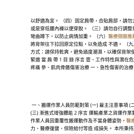
以舒適為宜。 （四）固定肩帶，合貼肩部，請勿
或是穿低腰內褲以便穿脫。 （三）請勿自行調整
彎曲蹲下，以防止病情加重。 （六）
醫療頸圈推
將背架往下拉回原定位點，以免造成 不適。 （
方式：請保持乾爽，避免過度潮濕，以確保背架使用壽
緊適 當 肩 帶 1 目 錄 序言 壹、工作特性
疼痛 參、肌肉骨骼傷害治療 一、急性傷害的治
一、搬運作業人員防範對策 (一) 雇主注意事項 (二
(三) 漸進式增強體能 2 序言 運輸產業之貨
作業人員因重覆性搬運動作及不當身體姿勢，
醫
力、醫療復健、保險給付等造 成損失。 本所秉