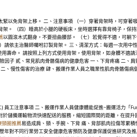
太緊以免背架上移。 二、注意事項 （一）穿著背架時，可穿著
背架。 （四）睡高於小腿的硬板床，坐時選擇有靠背椅子，保持
薦
以圓滾木式翻身，不要扭曲腰部。 （七）若覺得不適，可躺下
九）請依主治醫師囑咐訂製背架。 三、清潔方式：每週一次用中
命。 請按照上列方式使用背架，使用背架，如身體不適請洽醫護人員
與潛在危險因子 貳、常見肌肉骨骼傷病的健康危害 一、下背疼痛 二、
療 二、慢性傷害的治療 肆、搬運作業人員之職業性肌肉骨骼傷病
) 員工注意事項 二、搬運作業人員健康體能促進~搬運活力「Fun 
運作業對於儲備運輸物流快速配送的服務，縮短國際間的距離，在提
療頸圈推薦
易造成肩、頸、手腕、下背 痛、背部肌肉拉傷等累積
持歷年對不同行業勞工安全健康危害預防及健康保護促進研究及推