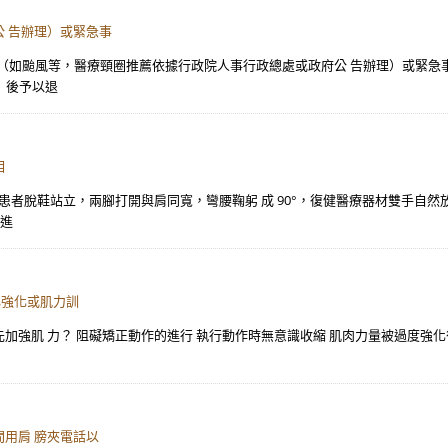
 告辦理）或緊急事
天災（如颱風等，醫療頸圈推薦依據行政院人事行政總處或政府公 告辦理）或緊急
）後予以退
相
，需請患者脫鞋站立，兩腳打開與肩同寬，彎腰鞠躬 成 90°，復健醫療器材雙手
要進
心強化或肌力訓
是先加強肌 力？ 阻礙矯正動作的進行 執行動作時無意識收縮 肌肉力量被過度強
用肩 膀夾電話以