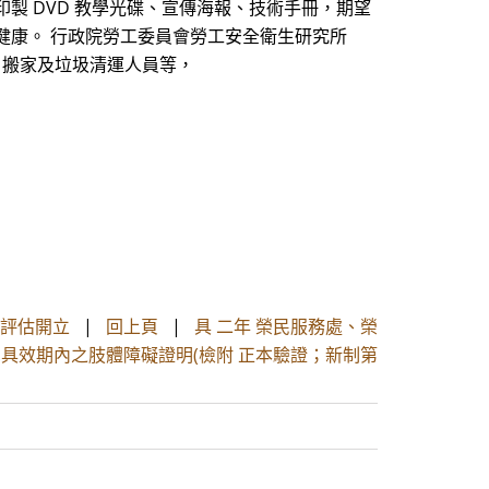
製 DVD 教學光碟、宣傳海報、技術手冊，期望
健康。 行政院勞工委員會勞工安全衛生研究所
、搬家及垃圾清運人員等，
師評估開立
|
回上頁
|
具 二年 榮民服務處、榮
1.具效期內之肢體障礙證明(檢附 正本驗證；新制第