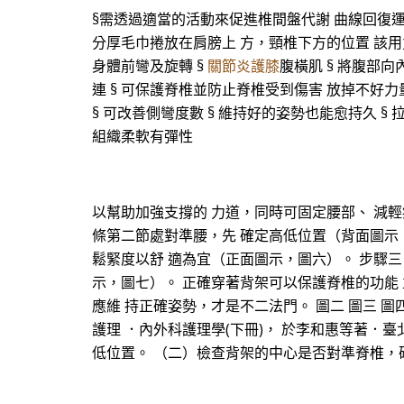
§需透過適當的活動來促進椎間盤代謝 曲線回復運動 §每
分厚毛巾捲放在肩膀上 方，頸椎下方的位置 該用力？還
身體前彎及旋轉 §
關節炎護膝
腹橫肌 § 將腹部向
連 § 可保護脊椎並防止脊椎受到傷害 放掉不好力量的
§ 可改善側彎度數 § 維持好的姿勢也能愈持久 § 
組織柔軟有彈性
以幫助加強支撐的 力道，同時可固定腰部、 減輕
條第二節處對準腰，先 確定高低位置（背面圖示
鬆緊度以舒 適為宜（正面圖示，圖六）。 步驟
示，圖七）。 正確穿著背架可以保護脊椎的功能
應維 持正確姿勢，才是不二法門。 圖二 圖三 圖四 
護理 ．內外科護理學(下冊)， 於李和惠等著．臺
低位置。 （二）檢查背架的中心是否對準脊椎，