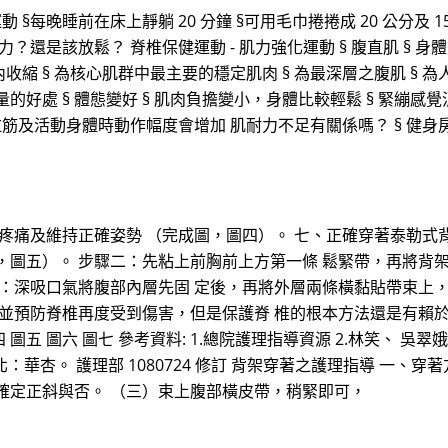
晚睡前在床上靜躺 20 分鐘 §可用毛巾捲捲成 20 公分及 15 公
是該放鬆？ 脊椎保健運動 - 肌力強化運動 § 腹直肌 § 身體前彎
內收縮 § 為核心肌群中最主要的穩定肌肉 § 為最深層之腹肌 §
好處 § 體態變好 § 肌肉負擔變小，身體比較輕鬆 § 緊繃感覺消
拉筋及活動身體時動作幅度會增加 肌耐力不足有關係嗎？ § 健身房教練
疼痛及維持正確姿勢 （完成圖，圖四）。 七、正確穿著泰勒式背
，圖五）。 步驟二：先粘上前胸前上方第一條 鬆緊帶，再將背
三：深吸口氣將腹部內層先固 定後，再將外層兩條橫黏貼帶束上，
 並預防脊椎再度受到傷害，但是保護脊 椎的根本方法還是有賴
圖五 圖六 圖七 參考資料: 1.總院護理指導資源 2.林笑、 吳翠
北：華杏。 護理部 1080724 修訂 背架穿著之護理指導 一
確定正斜與否。 （三）束上腹部橫皮帶，稍緊即可，