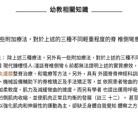
幼教相關知識
一些附加療法，對於上述的三種不同輕重程度的脊 椎側彎
法： 除上述三種療法，另外有一些附加療法，對於上述的三種不
 現代鐘樓怪人-淺談脊椎側彎 6 前都無法證明上述的實質療效
炎護膝
整脊治療、和電療等方法。另外，具有 外國脊骨神經科
、機械設備輔助下的脊椎矯正及手法矯正等，並 依照患者彎曲
加柔軟度、肌力及減緩彎曲的速度。而另有學者 也提出運用呼
凹側肌肉收縮、並使肌肉正常且均衡的發展（註三 十二）。 甚
以強化肌肉和伸展性的運動為主，卻缺乏身體自我覺知 體察之方