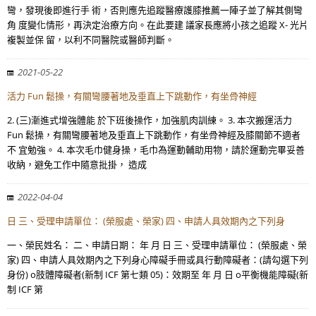
彎，發現後即進行手 術，否則應先追蹤醫療護膝推薦一陣子並了解其側彎
角 度變化情形，再決定治療方向。在此要建 議家長應將小孩之追蹤 X- 光片
複製並保 留，以利不同醫院或醫師判斷。
2021-05-22
活力 Fun 鬆操，有關彎腰著地及垂直上下跳動作，有坐骨神經
2. (三)漸進式增強體能 於下班後操作，加強肌肉訓練。 3. 本次搬運活力
Fun 鬆操，有關彎腰著地及垂直上下跳動作，有坐骨神經及膝關節不適者
不 宜勉強。 4. 本次毛巾健身操，毛巾為運動輔助用物，請於運動完畢妥善
收納，避免工作中隨意批掛， 造成
2022-04-04
日 三、受理申請單位： (榮服處、榮家) 四、申請人具效期內之下列身
一、榮民姓名： 二、申請日期： 年 月 日 三、受理申請單位： (榮服處、榮
家) 四、申請人具效期內之下列身心障礙手冊或具行動障礙者：(請勾選下列
身份) o肢體障礙者(新制 ICF 第七類 05)：效期至 年 月 日 o平衡機能障礙(新
制 ICF 第