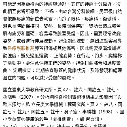
可能是因為頸椎內的神經與頭部、五官的神經十分靠近，彼
此相互影響所導致。 不過，由於台灣分科較細，民眾很自然
會依照疼痛的部位去就醫，而跑了眼科、疼痛科、復健科。
避免長時間保持同一姿勢：長時間保持同一姿勢會造成膝蓋
肌肉疲勞和僵硬，容易導致膝蓋受傷。因此，需要經常改變
姿勢，或者進行伸展運動。 避免劇烈運動：劇烈運動容易導
致
醫療護膝推薦
膝蓋扭傷或其他傷害，因此需要逐漸增加運
動強度，避免過度運動。 正確姿勢：在行走、跑步、爬樓梯
等活動中，要注意保持正確的姿勢，避免扭曲膝蓋和過度彎
曲。 定期檢查：定期檢查膝蓋的健康狀況，及時發現和處理
潛在的問題，可以減少受傷的風險。
國立臺東大學教育研究所。頁 42。 註六、同註五。 註七、
孫鴻明（2007）。分析胸椎脊椎側彎術後結果之影響因子與
臨床探討。私 立長庚大學機械工程研究所。頁 2。 註八、同
註七。 註九、同註五。 註十、吳子宏、李勝雄（1998）。國
小學童姿勢健康的殺手「脊椎側彎」。研 習資訊，
15（5），25-34。頁 30。 註十一、吳子宏、李勝雄