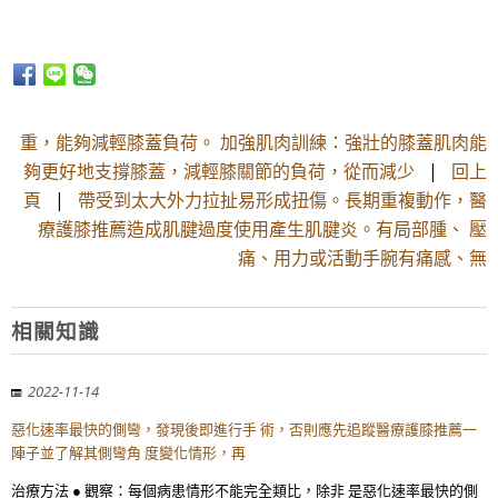
重，能夠減輕膝蓋負荷。 加強肌肉訓練：強壯的膝蓋肌肉能
夠更好地支撐膝蓋，減輕膝關節的負荷，從而減少
|
回上
頁
|
帶受到太大外力拉扯易形成扭傷。長期重複動作，醫
療護膝推薦造成肌腱過度使用產生肌腱炎。有局部腫、 壓
痛、用力或活動手腕有痛感、無
相關知識
2022-11-14
惡化速率最快的側彎，發現後即進行手 術，否則應先追蹤醫療護膝推薦一
陣子並了解其側彎角 度變化情形，再
治療方法 ● 觀察：每個病患情形不能完全類比，除非 是惡化速率最快的側