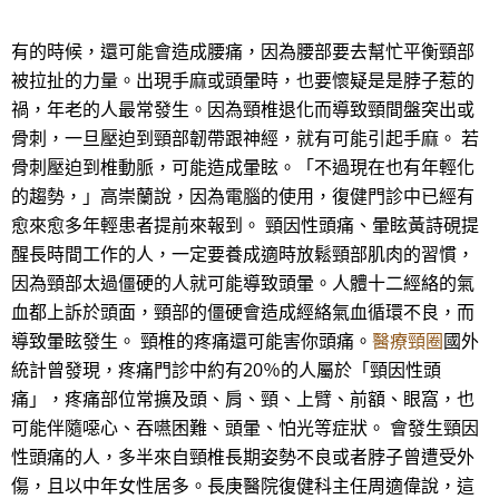
有的時候，還可能會造成腰痛，因為腰部要去幫忙平衡頸部
被拉扯的力量。出現手麻或頭暈時，也要懷疑是是脖子惹的
禍，年老的人最常發生。因為頸椎退化而導致頸間盤突出或
骨刺，一旦壓迫到頸部韌帶跟神經，就有可能引起手麻。 若
骨刺壓迫到椎動脈，可能造成暈眩。「不過現在也有年輕化
的趨勢，」高崇蘭說，因為電腦的使用，復健門診中已經有
愈來愈多年輕患者提前來報到。 頸因性頭痛、暈眩黃詩硯提
醒長時間工作的人，一定要養成適時放鬆頸部肌肉的習慣，
因為頸部太過僵硬的人就可能導致頭暈。人體十二經絡的氣
血都上訴於頭面，頸部的僵硬會造成經絡氣血循環不良，而
導致暈眩發生。 頸椎的疼痛還可能害你頭痛。
醫療頸圈
國外
統計曾發現，疼痛門診中約有20％的人屬於「頸因性頭
痛」，疼痛部位常擴及頭、肩、頸、上臂、前額、眼窩，也
可能伴隨噁心、吞嚥困難、頭暈、怕光等症狀。 會發生頸因
性頭痛的人，多半來自頸椎長期姿勢不良或者脖子曾遭受外
傷，且以中年女性居多。長庚醫院復健科主任周適偉說，這