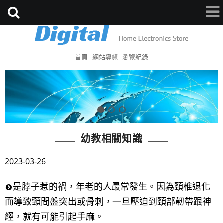
首頁
網站導覽
瀏覽紀錄
幼教相關知識
2023-03-26
是脖子惹的禍，年老的人最常發生。因為頸椎退化
而導致頸間盤突出或骨刺，一旦壓迫到頸部韌帶跟神
經，就有可能引起手麻。