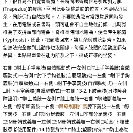
下，很容易不自覺會聳肩。長時間地聳肩容易引起斜方肌
(Trapezius)的痠痛，因此要調整肩膀的位置，不要貼近耳
朵，肩膀保持自然放鬆。 7. 不要駝背駝背常跟聳肩同時發
生，在用電腦或看書時，頭可能會不自主地往前傾，此時脊
椎為了支撐頭部而彎曲，脊椎長時間地彎曲，便會產生駝背
(Kyphosis)。因此，把頭收回來，讓耳朵與肩膀對齊。如果
您無法完全做到此動作也沒關係，每個人肢體的活動度都有
差異，重點是盡量在能力所及之下，達成正確的坐姿。
右側 □肘上手掌義肢(自體驅動式)一左側 □肘上手掌義肢(自體
驅動式)一右側 □肘下手鉤義肢(自體驅動式)一左側 □肘下手鉤
義肢(自體驅動式)一右側 □肘下手掌義肢(自體驅動式)一左側
□肘下手掌義肢(自體驅動式)一右側 13-2.下肢義肢(具肢障身
障證明) □膝上義肢一左側 □膝上義肢一右側 □膝離斷義肢一
左側 □膝離斷義肢一右側 □
醫療護腕推薦
膝下義肢一左側 □膝
下義肢一右側 □PF部分足義肢一左側 □PF部分足義肢一右側
□SM珊姆式義肢一左側 □SM珊姆式義肢一右側 □毛套(下肢截
肢患者使用配件) 14.特製背架* □騎士(塑膠)背架* □騎士泰勒