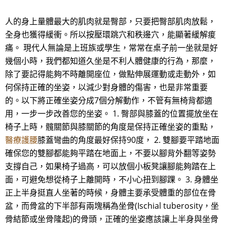
人的身上量體最大的肌肉就是臀部，只要把臀部肌肉放鬆，
全身也獲得緩衝。所以按壓環跳穴和秩邊穴，能顯著緩解痠
痛。 現代人無論是上班族或學生，常常在桌子前一坐就是好
幾個小時，我們都知道久坐是不利人體健康的行為，那麼，
除了要記得能夠不時離開座位，做點伸展運動或走動外，如
何保持正確的坐姿，以減少對身體的傷害，也是非常重要
的。以下將正確坐姿分成7個分解動作，不管有無椅背都適
用，一步一步改善您的坐姿。 1. 臀部與膝蓋的位置擺放坐在
椅子上時，髖關節與膝關節的角度是保持正確坐姿的重點，
醫療護腰
膝蓋彎曲的角度最好保持90度， 2. 雙腳要平踏地面
確保您的雙腳都能夠平踏在地面上，不要以腳背外翻等姿勢
支撐自己，如果椅子過高，可以放個小板凳讓腳能夠踏在上
面，可避免想從椅子上離開時，不小心扭到腳踝。 3. 身體坐
正上半身挺直人坐著的時候，身體主要承受體重的部位在骨
盆，而骨盆的下半部有兩塊稱為坐骨(Ischial tuberosity，坐
骨結節或坐骨隆起)的骨頭，正確的坐姿應該讓上半身與坐骨