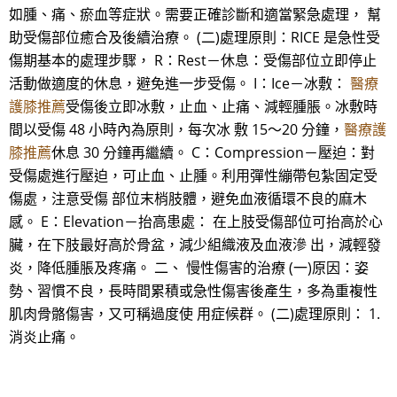
如腫、痛、瘀血等症狀。需要正確診斷和適當緊急處理， 幫
助受傷部位癒合及後續治療。 (二)處理原則：RICE 是急性受
傷期基本的處理步驟， R：Rest－休息：受傷部位立即停止
活動做適度的休息，避免進一步受傷。 I：Ice－冰敷：
醫療
護膝推薦
受傷後立即冰敷，止血、止痛、減輕腫脹。冰敷時
間以受傷 48 小時內為原則，每次冰 敷 15～20 分鐘，
醫療護
膝推薦
休息 30 分鐘再繼續。 C：Compression－壓迫：對
受傷處進行壓迫，可止血、止腫。利用彈性繃帶包紮固定受
傷處，注意受傷 部位末梢肢體，避免血液循環不良的麻木
感。 E：Elevation－抬高患處： 在上肢受傷部位可抬高於心
臟，在下肢最好高於骨盆，減少組織液及血液滲 出，減輕發
炎，降低腫脹及疼痛。 二、 慢性傷害的治療 (一)原因：姿
勢、習慣不良，長時間累積或急性傷害後產生，多為重複性
肌肉骨骼傷害，又可稱過度使 用症候群。 (二)處理原則： 1.
消炎止痛。