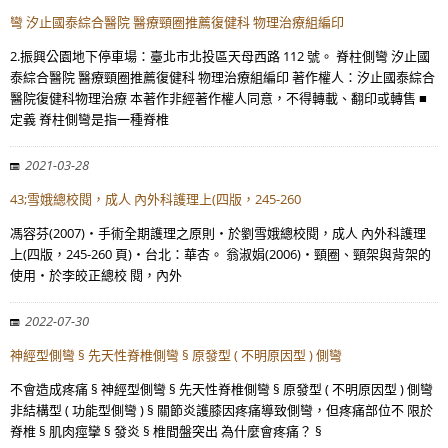
彎 汐止國泰綜合醫院 醫療頸圈推薦復健科 物理治療組編印
2.振興公園地下停車場：臺北市北投區天母西路 112 號。 脊柱側彎 汐止國
泰綜合醫院 醫療頸圈推薦復健科 物理治療組編印 著作權人：汐止國泰綜合
醫院復健科物理治療 本著作非經著作權人同意，不得轉載、翻印或轉售 ■
定義 脊柱側彎是指一種脊椎
2021-03-28
43;雪娥總校閱，成人 內外科護理上(四版，245-260
馮容芬(2007)‧手術全期護理之原則‧於劉雪娥總校閱，成人 內外科護理
上(四版，245-260 頁)‧台北：華杏。 翁淑娟(2006)‧頸圈、頸架與背架的
使用‧於李皎正總校 閱，內外
2022-07-30
神經型側彎 § 先天性脊椎側彎 § 原發型 ( 不明原因型 ) 側彎
不會造成疼痛 § 神經型側彎 § 先天性脊椎側彎 § 原發型 ( 不明原因型 ) 側彎
非結構型 ( 功能型側彎 ) § 關節炎護膝因疼痛導致側彎，但疼痛部位不 限於
脊椎 § 肌肉痙攣 § 發炎 § 椎間盤突出 為什麼會疼痛？ §