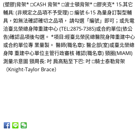
(塑膠)背架* □CASH 背架* □波士頓背架* □膠夾克* 15.其它
輔具: (非規定之品項不予受理) □ 編號 6-15 為量身訂製型輔
具，如無法確認確切之品項， 請勾選「編號」即可；或先電
洽臺北榮總身障重建中心 (TEL:2875-7385)或合約單位(依公
告)確認品項後勾選。 *項目:經臺北榮民總醫院身障重建中心
或合約單位專 業量製。 醫師(職名章): 醫企部(室)或臺北榮總
身障 重建中心單位主管行政審核 確認(職名章) 頸圈(MIAMI)
測量示意圖 頸周長: 吋 肩高點至下巴: 吋 □騎士泰勒背架
（Knight-Taylor Brace）