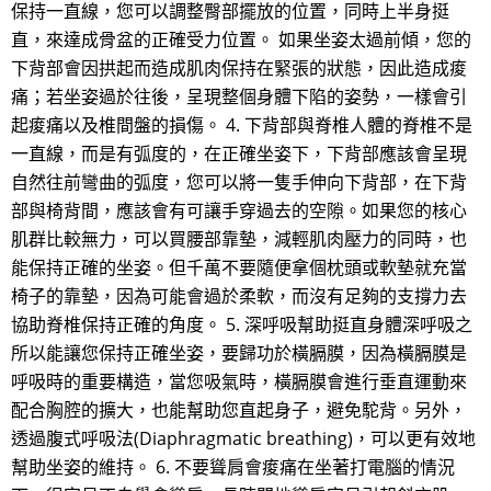
保持一直線，您可以調整臀部擺放的位置，同時上半身挺
直，來達成骨盆的正確受力位置。 如果坐姿太過前傾，您的
下背部會因拱起而造成肌肉保持在緊張的狀態，因此造成痠
痛；若坐姿過於往後，呈現整個身體下陷的姿勢，一樣會引
起痠痛以及椎間盤的損傷。 4. 下背部與脊椎人體的脊椎不是
一直線，而是有弧度的，在正確坐姿下，下背部應該會呈現
自然往前彎曲的弧度，您可以將一隻手伸向下背部，在下背
部與椅背間，應該會有可讓手穿過去的空隙。如果您的核心
肌群比較無力，可以買腰部靠墊，減輕肌肉壓力的同時，也
能保持正確的坐姿。但千萬不要隨便拿個枕頭或軟墊就充當
椅子的靠墊，因為可能會過於柔軟，而沒有足夠的支撐力去
協助脊椎保持正確的角度。 5. 深呼吸幫助挺直身體深呼吸之
所以能讓您保持正確坐姿，要歸功於橫膈膜，因為橫膈膜是
呼吸時的重要構造，當您吸氣時，橫膈膜會進行垂直運動來
配合胸腔的擴大，也能幫助您直起身子，避免駝背。另外，
透過腹式呼吸法(Diaphragmatic breathing)，可以更有效地
幫助坐姿的維持。 6. 不要聳肩會痠痛在坐著打電腦的情況