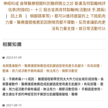
神經科或 身障醫療相關科別醫師開立之診 斷書及特製輪椅評
估表(附錄四)。 十三 鋁合金高背特製輪椅(活動扶 手,踏板)
|
回上頁
|
騎腳踏車等)，都可以維持適當的上 下肢肌肉
力量，醫療護膝推薦若因側彎而都不運動，反而會讓肌肉更
沒有力量支撐。故日常活動可以
相關知識
2023-01-09
長期重複動作，醫療護膝推薦造成肌腱過度使用產生肌腱炎。有局部腫、
壓痛、用力或活動手腕有痛感、無法用力、關節活動受
五、手腕疼痛 (一) 成因： 搬運過程韌帶受到太大外力拉扯易形成扭傷。長
期重複動作，醫療護膝推薦造成肌腱過度使用產生肌腱炎。有局部腫、 壓
痛、用力或活動手腕有痛感、無法用力、關節活動受阻。 手腕過度使用，
產生通往手部的神經受到手腕部位肌腱腫脹變粗，醫療
2021-08-15