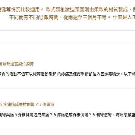
復健等情況比較適用。 軟式頸椎壓迫頸圈則由柔軟的材質製成，
不同而有不同配 戴時間，從兩週至三個月不等。 什麼是人
後頸部適當姿位姿勢
且適宜的活動不但可以減輕活動引起 的疼痛及保護手術部位內固定器穩定。以下將
§ 疼痛造成脊椎側彎？ § 側彎愈
與痛 § 脊椎側彎造成疼痛？ § 疼痛造成脊椎側彎？ § 側彎愈彎，疼痛愈嚴重