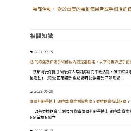
頸部活動， 對於重度的頸椎病患者或手術後的
相關知識
2021-03-15
起 的疼痛及保護手術部位內固定器穩定。以下將告訴您手術
1 頸部術後保健 手術後病人常因疼痛而不敢活動，但正確
後活動 (一)睡覺 正確姿勢 重點說明 錯誤姿勢 平躺睡覺：
2023-06-28
脊骨神經學博士 閻曉華 脊椎側彎與痛 § 脊椎側彎造成疼痛？ 
改善脊椎側彎 告別腰酸背痛 脊骨神經學博士 閻曉華 脊椎側彎
§ 吊單槓 § 倒立
2022-05-17