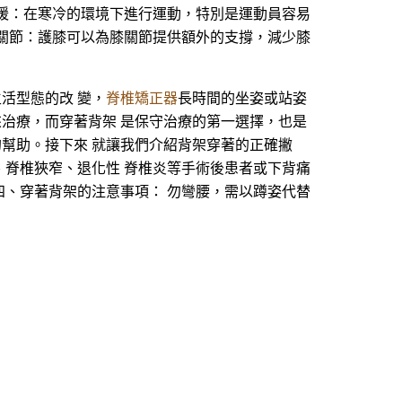
暖：在寒冷的環境下進行運動，特別是運動員容易
關節：護膝可以為膝關節提供額外的支撐，減少膝
生活型態的改 變，
脊椎矯正器
長時間的坐姿或站姿
來治療，而穿著背架 是保守治療的第一選擇，也是
的幫助。接下來 就讓我們介紹背架穿著的正確撇
、脊椎狹窄、退化性 脊椎炎等手術後患者或下背痛
四、穿著背架的注意事項： 勿彎腰，需以蹲姿代替