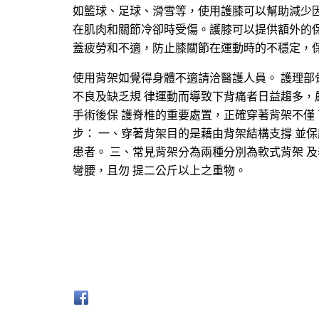
如籃球、足球、滑雪等，使用護膝可以幫助減少
在肌肉和關節冷卻時受傷。護膝可以提供額外的
蓋疲勞和不適，防止膝關節在運動時的不穩定，
使用背架如覺得身體不適請洽醫護人員。 護理部骨科
不良及缺乏規 律運動而導致下背痛者日益趨多，
手術後保 護脊椎的重要處置，正確穿著背架不僅
步： 一、穿著背架目的是藉由背架結構支撐 並
患者。 三、常見背架分為兩種分別為軟式背架 
彎腰，且勿 提二公斤以上之重物。