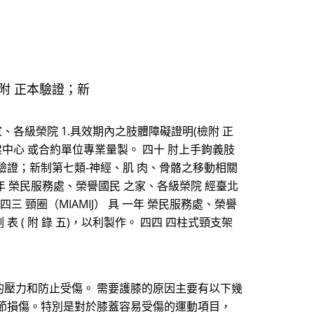
檢附 正本驗證；新
、各級榮院 1.具效期內之肢體障礙證明(檢附 正
建中心 或合約單位專業量製。 四十 肘上手鉤義肢
正本驗證；新制第七類-神經、肌 肉、骨骼之移動相關
 二年 榮民服務處、榮譽國民 之家、各級榮院 經臺北
三 頸圈（MIAMIJ） 具 一年 榮民服務處、榮譽
表 ( 附 錄 五)，以利製作。 四四 四柱式頸支架
壓力和防止受傷。 需要護膝的原因主要有以下幾
節損傷。特別是對於膝蓋容易受傷的運動項目，