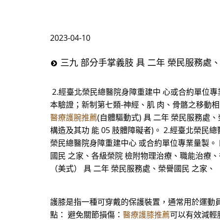
2023-04-10
三九 部分手掌義肢 具 二年 榮民服務處
2.經臺北榮民總醫院身障重建中 心或合約單位專業
本驗證；新制第七類-神經、肌 肉、骨骼之移動相關
醫療護腕推薦
(自體驅動式) 具 二年 榮民服務
構造及其功 能 05 肢體障礙者)。 2.經臺北榮
榮民總醫院身障重建中心 或合約單位專業量製。 四二
國民 之家、各級榮院 檢附物理治療、職能治療、復健 
（美式） 具 二年 榮民服務處、榮譽國民 之家、
護膝是指一種可穿戴的保護裝置，通常用於運動
點： 避免關節損傷：
醫療護膝推薦
可以有效減輕