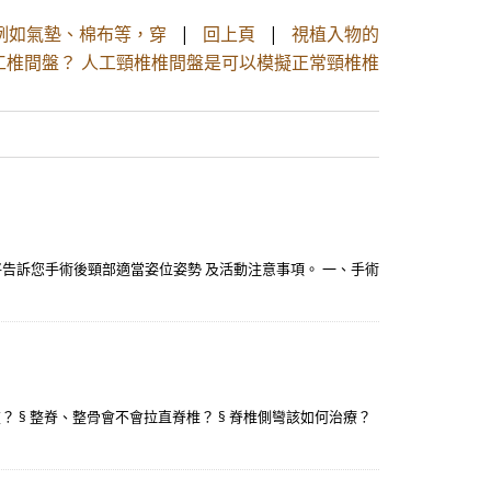
例如氣墊、棉布等，穿
|
回上頁
|
視植入物的
工椎間盤？ 人工頸椎椎間盤是可以模擬正常頸椎椎
告訴您手術後頸部適當姿位姿勢 及活動注意事項。 一、手術
？ § 整脊、整骨會不會拉直脊椎？ § 脊椎側彎該如何治療？