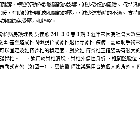
因跳躍、轉彎等動作對膝關節的影響，減少受傷的風險。 保持溫
保暖，有助於減輕肌肉和關節的壓力，減少運動時的不適。 支持
保護關節免受壓力和撞擊。
病房護理長 吳佳燕 241 ３０卷８期 3 近年來因為社會大眾
嚴重 甚至造成椎間盤脫位或脊椎退化等脊椎 疾病，需藉助手術
 可以固定及維持脊椎的穩定度，對於維 持脊椎正確姿勢有很大
保護脊椎。 二、適用於脊椎滑脫、脊椎外傷性骨折 、椎間盤脫位
及泰勒式背架（如圖一），需依醫 師建議選擇合適個人的背架。 