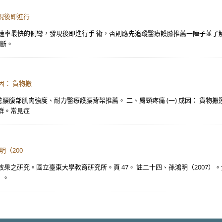
現後即進行
化速率最快的側彎，發現後即進行手 術，否則應先追蹤醫療護膝推薦一陣子並了
判斷。
因： 貨物搬
善腰腹部肌肉強度、耐力醫療護腰背架推薦。 二、肩頸疼痛 (一) 成因： 貨
群。常見症
（200
果之研究。國立臺東大學教育研究所。頁 47。 註二十四、孫鴻明（2007）
）。