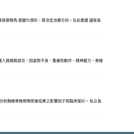
解其側彎角 度變化情形，再決定治療方向。在此要建 議家長
物搬運人員頸肩部位，因姿勢不良、重複性動作、精神壓力、脊椎
。分析胸椎脊椎側彎術後結果之影響因子與臨床探討。 私立長