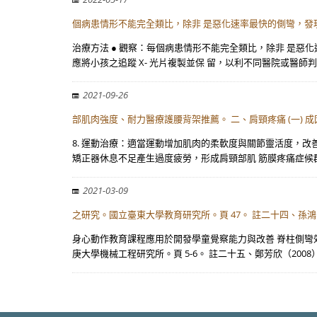
個病患情形不能完全類比，除非 是惡化速率最快的側彎，發
治療方法 ● 觀察：每個病患情形不能完全類比，除非 是惡
應將小孩之追蹤 X- 光片複製並保 留，以利不同醫院或醫師
2021-09-26
部肌肉強度、耐力醫療護腰背架推薦。 二、肩頸疼痛 (一) 成
8. 運動治療：適當運動增加肌肉的柔軟度與關節靈活度，改
矯正器休息不足產生過度疲勞，形成肩頸部肌 筋膜疼痛症候
2021-03-09
之研究。國立臺東大學教育研究所。頁 47。 註二十四、孫鴻明
身心動作教育課程應用於開發學童覺察能力與改善 脊柱側彎效
庚大學機械工程研究所。頁 5-6。 註二十五、鄭芳欣（2008