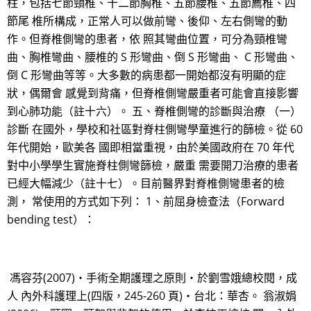
柱，包括七節頸椎、十二節胸椎、五節腰椎、五節薦椎、四
節尾 椎所構成，正常人可以做前彎、後仰、左右側彎的動
作。但脊椎側彎的患者，依 照其彎曲位置，可分為頸椎彎
曲、胸椎彎曲、腰椎的 S 形彎曲、倒 S 形彎曲、 C 形彎曲、
倒 C 形彎曲等等。大多數的病患都一開始都沒有明顯的症
狀，偶爾會 感覺到背痛，但脊椎側彎嚴重者可能會直接影響
到心肺功能（註十六）。 五、脊椎側彎的診斷與治療 （一）
診斷 在國外，學校和社區對脊柱側彎學童進行的篩檢。從 60
年代開始，歐美各 國即相當重視，由於美國政府在 70 年代
對中小學學生實施脊柱側彎篩檢，嚴重 需要開刀治療的患者
已經大幅減少（註十七）。目前醫界對脊椎側彎患者的檢
測， 常使用的方式如下列： 1、前屈身檢查法（Forward
bending test）：
馮容芬(2007)‧手術全期護理之原則‧於劉雪娥總校閱，成
人 內外科護理上(四版，245-260 頁)‧台北：華杏。 翁淑娟