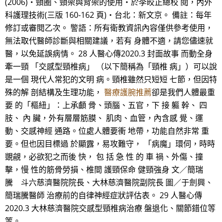
(2006)‧頸圈、頸架與背架的使用‧於李皎正總校 閱，內外
科護理技術(三版 160-162 頁)‧台北：新文京。 備註：每年
修訂或審閱乙次。 警語：所有衛教資訊內容僅供參考使用，
無法取代醫師診斷與相關建議，若有 身體不適，請您儘速就
醫，以免延誤病情。 28 人醫心傳2020.3 封面故事 而動全身
牽一頸 「交感型頸椎病」 （以下簡稱為「頸椎 病」）可以說
是一個 現代人常犯的文明 病。頸椎雖然只短短 七節，但因特
殊的解 剖結構及生理功能，
醫療護腕推薦
卻是我們人體最重
要 的「樞紐」：上承顱 骨、頭腦、五官，下 接 軀 幹、 四
肢、 內 臟，外有層層筋膜、 肌肉、血管，內含感 覺、運
動、交感神經 通路。位處人體要衝 地帶，功能自然非常 重
要。但也因目標過 於顯露，易攻難守， 「病魔」環伺，時時
覬覦，必欲犯之而後 快， 包 括 急 性 的 車 禍、外傷、撞
擊，慢 性的筋骨勞損、椎間 護頸保命 健頸強身 文／簡瑞
騰 斗六慈濟醫院院長、大林慈濟醫院副院長 圖／于劍興、
簡瑞騰醫師 治療前的自律神經症狀評估表。 29 人醫心傳
2020.3 大林慈濟醫院交感型頸椎病治療 盤退化、關節錯位等
等。