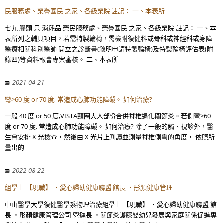
民服務處、榮譽國民 之家、各級榮院 註記： 一、本表所
七九 膠頭 只 消耗品 榮民服務處、榮譽國民 之家、各級榮院 註記： 一、本
表所列之輔具項目，若需特製輪椅，需檢附復健科或骨科或神經科或身障
醫療相關科別醫師 開立之診斷書(敘明申請特製輪椅)及特製輪椅評估表(附
錄四)等資料報會專案審核。 二、本表所
2021-04-21
彎>60 度 or 70 度, 常造成心肺功能障礙。 如何治療?
一般 40 度 or 50 度,VISTA頸圈大人部份合併脊椎退化關節炎。若側彎>60
度 or 70 度, 常造成心肺功能障礙。 如何治療? 除了一般的觸、視診外，醫
生會安排 X 光檢查，然後由 X 光片上判讀並測量脊椎側彎的角度， 依照所
量出的
2022-08-22
組學士 【現職】 ・愛心婦幼健康聯盟 館長 ・彤顏健康管理
中山醫學大學復健醫學系物理治療組學士 【現職】 ・愛心婦幼健康聯盟 館
長 ・彤顏健康管理公司 營運長 ・關節炎護膝嬰幼兒發展與家庭關係促進專