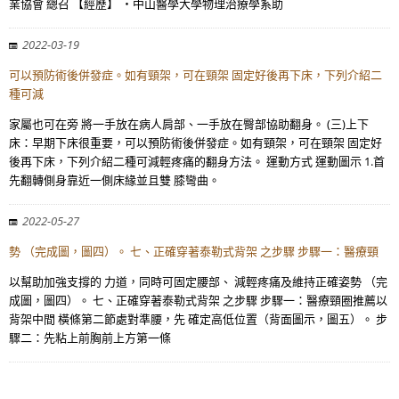
業協會 總召 【經歷】 ・中山醫學大學物理治療學系助
2022-03-19
可以預防術後併發症。如有頸架，可在頸架 固定好後再下床，下列介紹二
種可減
家屬也可在旁 將一手放在病人肩部、一手放在臀部協助翻身。 (三)上下
床：早期下床很重要，可以預防術後併發症。如有頸架，可在頸架 固定好
後再下床，下列介紹二種可減輕疼痛的翻身方法。 運動方式 運動圖示 1.首
先翻轉側身靠近一側床緣並且雙 膝彎曲。
2022-05-27
勢 （完成圖，圖四）。 七、正確穿著泰勒式背架 之步驟 步驟一：醫療頸
以幫助加強支撐的 力道，同時可固定腰部、 減輕疼痛及維持正確姿勢 （完
成圖，圖四）。 七、正確穿著泰勒式背架 之步驟 步驟一：醫療頸圈推薦以
背架中間 橫條第二節處對準腰，先 確定高低位置（背面圖示，圖五）。 步
驟二：先粘上前胸前上方第一條