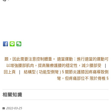
題，因此需要注意控制體重。 適當運動：進行適當的運動可
以增強腰部肌肉，提高醫療護腰的穩定性，減少腰部受
|
回上頁
|
結構型 ( 功能型側彎 ) § 關節炎護膝因疼痛導致側
彎，但疼痛部位不 限於脊椎 §
相關知識
2022-03-25