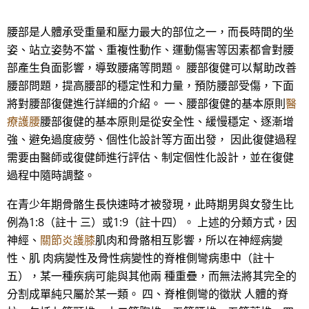
腰部是人體承受重量和壓力最大的部位之一，而長時間的坐
姿、站立姿勢不當、重複性動作、運動傷害等因素都會對腰
部產生負面影響，導致腰痛等問題。 腰部復健可以幫助改善
腰部問題，提高腰部的穩定性和力量，預防腰部受傷，下面
將對腰部復健進行詳細的介紹。 一、腰部復健的基本原則
醫
療護腰
腰部復健的基本原則是從安全性、緩慢穩定、逐漸增
強、避免過度疲勞、個性化設計等方面出發， 因此復健過程
需要由醫師或復健師進行評估、制定個性化設計，並在復健
過程中隨時調整。
在青少年期骨骼生長快速時才被發現，此時期男與女發生比
例為1:8（註十 三）或1:9（註十四）。 上述的分類方式，因
神經、
關節炎護膝
肌肉和骨骼相互影響，所以在神經病變
性、肌 肉病變性及骨性病變性的脊椎側彎病患中（註十
五），某一種疾病可能與其他兩 種重疊，而無法將其完全的
分割成單純只屬於某一類。 四、脊椎側彎的徵狀 人體的脊