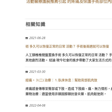
活動醫療護腕推薦引起 的疼痛及保護手術部位內
相關知識
2021-06-28
術 多久可以恢復正常的日常 活動？ 手術後兩週就可以恢復
人工頸椎椎間盤置換手術 多久可以恢復正常的日常 活動？ 
其他劇烈活動。 結論 現今社會的進步帶動了大家生活方式的
2021-03-30
經痛。 3 (二) 治療： 1. 臥床休息：幫助背部肌肉放
疼痛感會傳導至臀部或下肢，造成 下肢麻、痛、無力情形，產生
藥物治療：適當使用非類固醇類抗發炎藥、肌肉鬆弛劑，
2022-04-08