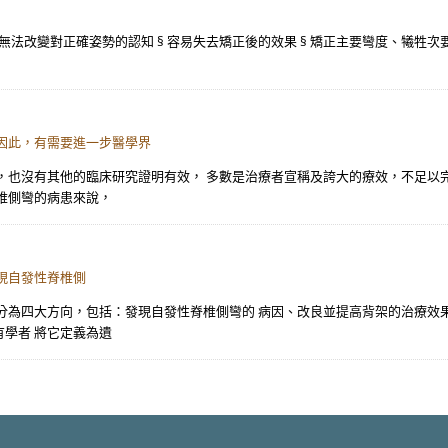
無法改變對正確姿勢的認知 § 容易失去矯正後的效果 § 矯正主要彎度、犧牲次要
因此，有需要進一步醫學界
，也沒有其他的臨床研究證明有效， 多數是治療者宣稱及誇大的療效，不足以
椎側彎的病患來說，
現自發性脊椎側
分為四大方向，包括：發現自發性脊椎側彎的 病因、改良並提高背架的治療效
學者 將它定義為遺