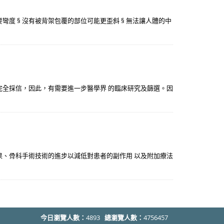
彎度 § 沒有被背架包覆的部位可能更歪斜 § 無法讓人體的中
完全採信，因此，有需要進一步醫學界 的臨床研究及篩選。因
果、骨科手術技術的進步以減低對患者的副作用 以及附加療法
今日瀏覽人數：
4893
總瀏覽人數：
4756457