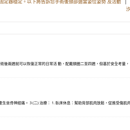
固定器穩定。以下將告訴您手術後頸部適當姿位姿勢 及活動
手術後兩週就可以恢復正常的日常活 動，配戴頸圈二至四週，但基於安全考量，
坐骨神經痛。 3 (二) 治療： 1. 臥床休息：幫助背部肌肉放鬆，促進受傷肌