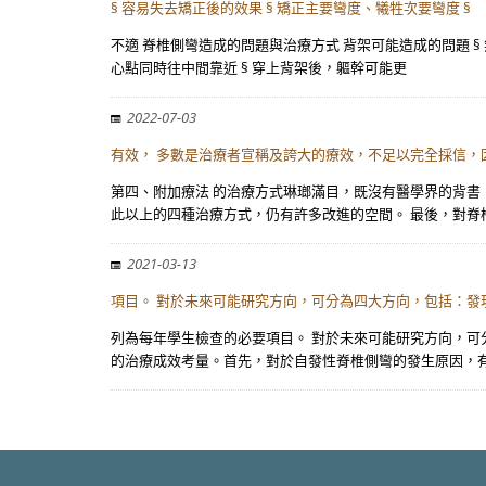
§ 容易失去矯正後的效果 § 矯正主要彎度、犧牲次要彎度 §
不適 脊椎側彎造成的問題與治療方式 背架可能造成的問題 § 
心點同時往中間靠近 § 穿上背架後，軀幹可能更
2022-07-03
有效， 多數是治療者宣稱及誇大的療效，不足以完全採信，
第四、附加療法 的治療方式琳瑯滿目，既沒有醫學界的背書
此以上的四種治療方式，仍有許多改進的空間。 最後，對脊
2021-03-13
項目。 對於未來可能研究方向，可分為四大方向，包括：發
列為每年學生檢查的必要項目。 對於未來可能研究方向，可
的治療成效考量。首先，對於自發性脊椎側彎的發生原因，有