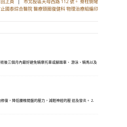
|
回上頁
|
市北投區天母西路 112 號。 脊柱側彎
汐止國泰綜合醫院 醫療頸圈復健科 物理治療組編印
 術後三個月內最好避免騎摩托車或腳踏車、 游泳、騎馬以及
肉修復，降低腰椎間盤的壓力，減輕神經的壓 迫及發炎。 2.