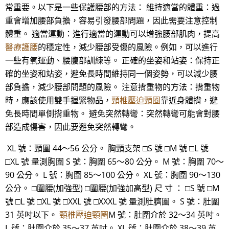
常重要。以下是一些保護腰部的方法： 維持適當的體重：過
重會增加腰部負擔，容易引發腰部問題，因此需要注意控制
體重。 適當運動：進行適當的運動可以增強腰部肌肉，提高
醫療護腰
的穩定性，減少腰部受傷的風險。例如，可以進行
一些有氧運動、腰腹部訓練等。 正確的坐姿和站姿：保持正
確的坐姿和站姿，避免長時間維持同一個姿勢，可以減少腰
部負擔，減少腰部問題的風險。 注意揹重物的方法：揹重物
時，應該使用雙手握緊物品，
頸椎壓迫頸圈
靠近身體揹，避
免長時間單側揹重物。 避免突然轉彎：突然轉彎可能會對腰
部造成傷害，因此要避免突然轉彎。
XL 號：頸圍 44～56 公分。 胸頸支架 □S 號 □M 號 □L 號
□XL 號 量測胸圍 S 號：胸圍 65～80 公分。 M 號：胸圍 70～
90 公分。 L 號：胸圍 85～100 公分。 XL 號：胸圍 90～130
公分。 □圍腰(加強型) □圍腰(加強加高型) 尺 寸 ： □S 號 □M
號 □L 號 □XL 號 □XXL 號 □XXXL 號 量測肚臍圍。 S 號：肚圍
31 英吋以下。
頸椎壓迫頸圈
M 號：肚圍介於 32～34 英吋。
L 號：肚圍介於 35～37 英吋。 XL 號：肚圍介於 38～39 英