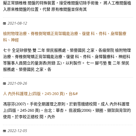
擬正常頸椎椎 間盤的特殊裝置，接受椎間盤切除手術後， 將人工椎間盤植
入原來椎間盤的位置，代替 原有椎間盤並保有其
2021-08-12
檢附物理治療、脊椎側彎矯正背架職能治療、復健 科、骨科、身障醫療
科、神經
七十 全足矽膠墊 雙 二年 榮民服務處、榮譽國民 之家、各級榮院 檢附物理
治療、脊椎側彎矯正背架職能治療、復健 科、骨科、身障醫療科、神經科
等醫事人員開立的量測表(附錄 五)，以利製作。 七一 腳弓墊 隻 二年 榮民
服務處、榮譽國民 之家、各
2021-09-26
人 內外科護理上(四版，245-260 頁)‧台&#
馮容芬(2007)‧手術全期護理之原則‧於劉雪娥總校閱，成人 內外科護理
上(四版，245-260 頁)‧台北：華杏。 翁淑娟(2006)‧頸圈、頸架與背架的
使用‧於李皎正總校 閱，內外
2022-12-05