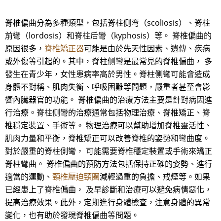
脊椎偏曲分為多種類型，包括脊柱侧弯（scoliosis）、脊柱
前彎（lordosis）和脊柱后彎（kyphosis）等。 脊椎偏曲的
原因很多，
脊椎矯正器
可能是由於先天性因素、遺傳、疾病
或外傷等引起的。其中，脊柱侧彎是最常見的脊椎偏曲， 多
發生在青少年，女性患病率高於男性。脊柱侧彎可能會造成
身體不對稱、肌肉失衡、呼吸困難等問題，嚴重者甚至會影
響內臟器官的功能。 脊椎偏曲的治療方法主要是針對病因進
行治療。脊柱侧彎的治療通常包括物理治療、脊椎矯正、脊
椎穩定裝置、手術等。 物理治療可以幫助增加脊椎靈活性、
肌肉力量和平衡，脊椎矯正可以改善脊椎的姿勢和彎曲度。
對於嚴重的脊柱側彎， 可能需要脊椎穩定裝置或手術來矯正
脊柱彎曲。 脊椎偏曲的預防方法包括保持正確的姿勢、進行
適當的運動、
頸椎壓迫頸圈
減輕過重的負擔、戒煙等。如果
已經患上了脊椎偏曲， 及早診斷和治療可以避免病情惡化，
提高治療效果。此外，定期進行身體檢查，注意身體的異常
變化，也有助於發現脊椎偏曲等問題。