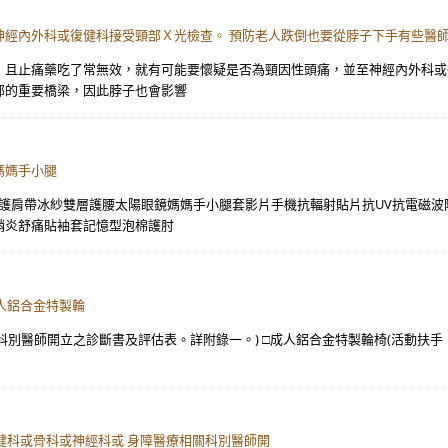
神經內外科或復健科接受頸部Ｘ光檢查。 預防老人跌倒也要從脖子下手有些醫
，且止痛藥吃了常無效，就有可能要懷疑是否為頸因性頭痛，並至神經內外科或
部的重要橋梁，因此脖子也會影響
媽媽手小腿
紗護肩帶冰紗雙層護腰太陽眼鏡媽媽手小腿套影片手機抗輻射貼片抗UV抗電磁
鞘炎舒痛貼袖套記憶型泡棉護肘
人鋁合金特製輪
別醫師開立之診斷書及評估表。詳附錄一。) □成人鋁合金特製輪椅(活動扶手、
復健科或骨科或神經科或 身障醫療相關科別醫師開