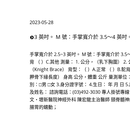
2023-05-28
3 英吋。 M 號：手掌寬介於 3.5～4 英吋。
手掌寬介於 2.5~3 英吋。 M 號：手掌寬介於 3.5～4
背 （ ）C.其他 測量： 1. 公分，（乳下胸圍） 
（Knight Brace） 背型：（ ）A.正常 （ ）
胛骨下緣長度） 身高 公分，體重 公斤 量測單
別：□男 □女 3.身分證字號： 4.生日： 年 月 日
及姓名： 諮詢電話：(03)492-3030 專人掛號專線：(
文‧壢新醫院神經外科 陳宏龍主治醫師 頸脊髓
腸胃的蠕動；