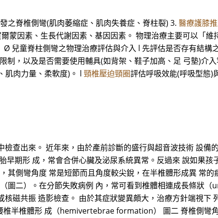
引發之脊椎側彎(肌肉萎縮症、肌肉失養症、脊柱裂) 3.
醫療護膝推
: 賀爾蒙因素、生長代謝因素、基因因素。 物理治療主要可以「維
。 Ø 兒童脊柱側彎之物理治療評估與介入 l 先評估是否存有結
制，以及是否需要使用輔具(如背架、鞋子加高、足 弓墊)介入等。
肌肉力量、柔軟度)。 l
頸椎壓迫頸圈
評估呼吸效能(呼吸型態)
中檢查出來。 近年來，由於產前診斷的盛行與超音波技術 設備
胚胎早期形 成，常會合併心臟及泌尿系統異常。反過來 說如果孩
為主，其側彎角度 常是短節而且角度較尖銳，在半椎體形成異 常
圖二）。在分節失敗病例 內，常可看到椎體相連成長條狀（unilatera
核磁共振 造影檢查。 由於其症狀變異頗大，治療方針端視下 列
腰椎半椎體形 成（hemivertebrae formation） 圖二 脊椎