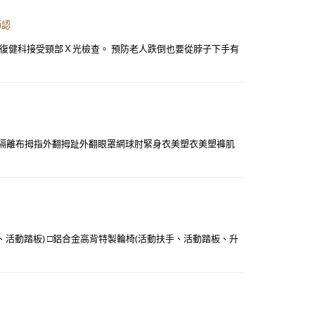
師認
復健科接受頸部Ｘ光檢查。 預防老人跌倒也要從脖子下手有
波隔離布拇指外翻拇趾外翻眼罩網球肘緊身衣美塑衣美塑褲肌
活動踏板) □鋁合金高背特製輪椅(活動扶手、活動踏板、升