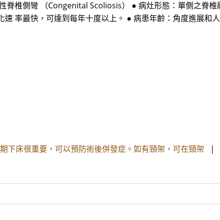
識先天性脊椎側彎 （Congenital Scoliosis） ● 病灶形
化速 率最快，可達到每年十度以上。 ● 病患年齡：角度進展和
：早期下床很重要，可以預防術後併發症。如有頸架，可在頸架