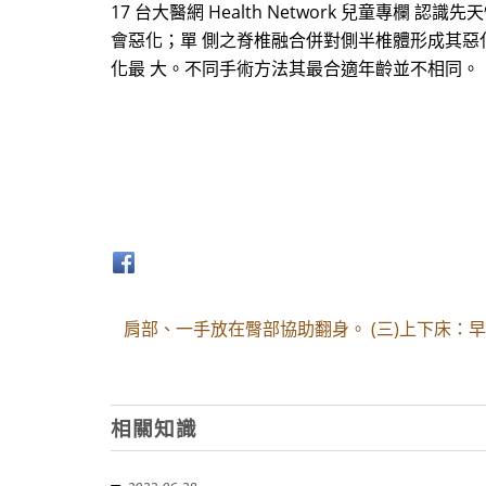
17 台大醫網 Health Network 兒童專欄 認
會惡化；單 側之脊椎融合併對側半椎體形成其惡
化最 大。不同手術方法其最合適年齡並不相同。
肩部、一手放在臀部協助翻身。 (三)上下床
相關知識