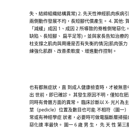
失、結締組織結構異常) 2. 先天性神經肌肉疾病
兩側動作發展不均，長短腳代償產生。 4. 其他
「減緩」成因 1、成因 2 所導致的脊椎側彎惡化
缺陷、長短腳、 扁平足等)，並與家長告知治療的限
柱支撐之肌肉與周邊是否有失衡的情況(肌肉張力、
練強化肌群、改善柔軟度、增進動作控制。
也有都無症狀，直 到成人健康檢查時，才被無意
出 世前，即已確診。 其發生原因不明，僅知在
同時有骨骼方面的異常。 臨床診斷以 X- 光片
莖（pedicle）位置及數目也可能 不相符（圖一）（
常或有神經學症 狀者，必要時可做電腦斷層掃描或
惡化速 率最快。 圖一 6 歲 男 生， 先 天 性 第三