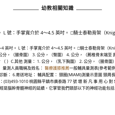
幼教相關知識
 L 號：手掌寬介於 4～4.5 英吋。 □騎士泰勒背架（Knigh
 英吋。 L 號：手掌寬介於 4～4.5 英吋。 □騎士泰勒背架（Knight-
2. 公分，（腸骨圍） 3. 公分，（臀圍） 4. 公分，（薦椎骨末端
B.駝背 （ ）C.其他 測量： 1. 公分，（乳下胸圍） 2. 公分，（腸
位： 量測人員職稱及姓名：
醫療護膝推薦
一般輔具量測表(參考範例) 
 5.診斷： 6.寄送地址： 輔具配置： 頸圈(MIAMI)測量示意圖 頸
03)493-1010 桃園縣平鎮市廣泰路 77 號 壢 新 凡 事 用 心 對 
神經是腦幹脊髓神經的延續，它掌管我們頸部以下的神經功能包括