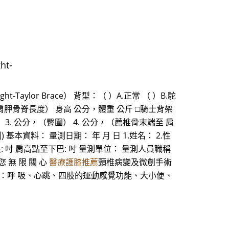
t-
Taylor Brace） 背型：（ ）A.正常 （ ）B.駝
至 肩胛骨脊長度） 身高 公分，體重 公斤 □騎士背架
骨圍） 3. 公分，（臀圍） 4. 公分，（薦椎骨末端至 肩
基本資料： 量測日期： 年 月 日 1.姓名： 2.性
周長: 吋 肩高點至下巴: 吋 量測單位： 量測人員職稱
您 無 限 關 心
醫療護膝推薦
頸椎病變及微創手術
：呼 吸、心跳、四肢的運動感覺功能、大小便、