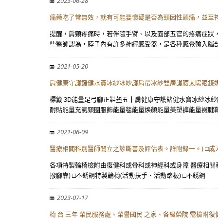
2023-06-28
痛藥吃了常無效，就有可能要懷疑是否為頸因性頭痛，並至
提醒，肩頸疼痛時，若伴隨手臂、以及面部五官的疼痛症狀
些醫師認為，脖子內有許多神經感受器，是各種感覺輸入腦
2021-05-20
肩健康守護鍺健水寶冰紗冰紗護肩帶冰紗雙層護腰太陽眼鏡
標籤 3D能量足弓腳正鞋墊五十肩健康守護鍺健水寶冰紗冰
耐貼能量充氣頸圈服飾能量毯能量煥顏能量美塑褲能量襪腱
2021-06-09
醫療相關科別醫師開立之診斷書及評估表。詳附錄一。) □成
各項特製輪椅檢附由復健科或骨科或神經科或身障 醫療相關科
撥腳靠) □不銹鋼特製輪椅(活動扶手、活動踏板) □不銹鋼
2023-07-17
椅 台 三年 榮民服務處、榮譽國民 之家、各級榮院 需檢附