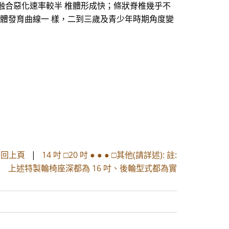
態：單側之脊椎融合惡化速率較半 椎體形成快；條狀脊椎幾乎不
人體發育曲線一 樣，二到三歲及青少年時期角度變
|
回上頁
|
14 吋 □20 吋 ● ● ● □其他(請詳述): 註:
上述特製輪椅座深都為 16 吋、後輪型式都為實