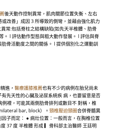
薦
後天動作控制異常，肌肉關節位置失衡、左右
持或改善」成因 3 所導致的側彎，並藉由強化肌力
構之異常:包括脊柱之結構缺陷(如先天半椎體、肋骨
 l 評估動作型態與粗大動作發展。 l 評估與脊
與肋骨活動度之間的關係。 l 提供個別化之運動訓
的精進，
醫療護膝推薦
也有不少的病例在胎兒尚未
子有先天性的心臟及泌尿系統疾 病，也要留意是否
的病例裡，可能其兩側肋骨排列或數目不 對稱，椎
l bar, block）。
頸椎壓迫頸圈
合併脊髓異
因子而定： ● 病灶位置：一般而言，在胸椎位置
側彎角度 37 度 半椎體 形成 ▎骨科部主治醫師 王廷明