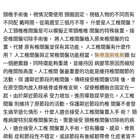
頸椎手術後，視情況需使用 頸圈固定，視植入物的不同而有
不同配 戴時間，從兩週至三個月不等。 什麼是人工椎間盤？
人工頸椎椎間盤是可以模擬正常頸椎椎 間盤的特殊裝置，接
受椎間盤切除手術後， 將人工椎間盤植入原來椎間盤的位
置，代替 原有椎間盤並保有其功能。 人工椎間盤有什麼作
用？ 人工椎間盤與正常椎間盤功能相當，
醫療護腕推薦
類 似
一個避震器，同時還能夠重建，並維持因 病變等原因而縮短
的椎間隙高度。人工椎間 盤最重要的功能是維持椎間關節的
活動，保 護鄰近節段的椎間盤。傳統接受椎間盤切除 後，會
在原空間內放入移植骨或脊椎支架， 促使椎體融合固定在一
起。由於鄰近節段承 受力增加，進而導致提早退化。人工椎
間盤 則維持了原節段的活動，保護鄰近節段的椎 間盤不會發
生過早退化情形。 什麼人適合接受人工椎間盤置入手 術？ 頸
椎病變特別是椎間盤突出，需要接受 頸椎椎間盤切除術的病
人，適合接受人工椎 間盤置入手術。但有腫瘤、感染、骨質
疏鬆 症和節段性不穩定，或該節段有後縱韌帶骨 化症者皆不