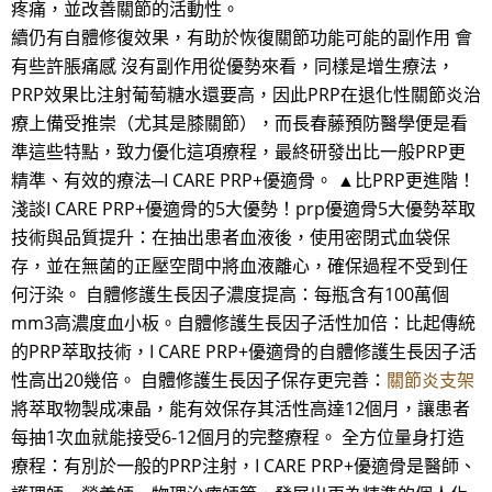
疼痛，並改善關節的活動性。
續仍有自體修復效果，有助於恢復關節功能可能的副作用 會
有些許脹痛感 沒有副作用從優勢來看，同樣是增生療法，
PRP效果比注射葡萄糖水還要高，因此PRP在退化性關節炎治
療上備受推崇（尤其是膝關節），而長春藤預防醫學便是看
準這些特點，致力優化這項療程，最終研發出比一般PRP更
精準、有效的療法─I CARE PRP+優適骨。 ▲比PRP更進階！
淺談I CARE PRP+優適骨的5大優勢！prp優適骨5大優勢萃取
技術與品質提升：在抽出患者血液後，使用密閉式血袋保
存，並在無菌的正壓空間中將血液離心，確保過程不受到任
何汙染。 自體修護生長因子濃度提高：每瓶含有100萬個
mm3高濃度血小板。自體修護生長因子活性加倍：比起傳統
的PRP萃取技術，I CARE PRP+優適骨的自體修護生長因子活
性高出20幾倍。 自體修護生長因子保存更完善：
關節炎支架
將萃取物製成凍晶，能有效保存其活性高達12個月，讓患者
每抽1次血就能接受6-12個月的完整療程。 全方位量身打造
療程：有別於一般的PRP注射，I CARE PRP+優適骨是醫師、