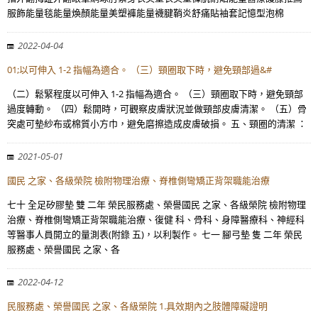
服飾能量毯能量煥顏能量美塑褲能量襪腱鞘炎舒痛貼袖套記憶型泡棉
2022-04-04
01;以可伸入 1-2 指幅為適合。 （三）頸圈取下時，避免頸部過&#
（二）鬆緊程度以可伸入 1-2 指幅為適合。 （三）頸圈取下時，避免頸部
過度轉動。 （四）鬆開時，可觀察皮膚狀況並做頸部皮膚清潔。 （五）骨
突處可墊紗布或棉質小方巾，避免磨擦造成皮膚破損。 五、頸圈的清潔 ：
2021-05-01
國民 之家、各級榮院 檢附物理治療、脊椎側彎矯正背架職能治療
七十 全足矽膠墊 雙 二年 榮民服務處、榮譽國民 之家、各級榮院 檢附物理
治療、脊椎側彎矯正背架職能治療、復健 科、骨科、身障醫療科、神經科
等醫事人員開立的量測表(附錄 五)，以利製作。 七一 腳弓墊 隻 二年 榮民
服務處、榮譽國民 之家、各
2022-04-12
民服務處、榮譽國民 之家、各級榮院 1.具效期內之肢體障礙證明