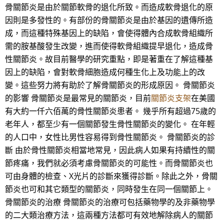
骨關節炎是由於關節軟骨的退化所致。而造成軟骨退化的原
因則是多發性的。有部份的骨關節炎是由於基因的遺傳所造
成，而這種特殊基因上的缺陷，會使得體內合成軟骨組織所
需的胺基酸發生改變，進而使得軟骨組織提早退化，造成骨
性關節炎。故目前醫學的研究重點，即是著重在了解這種基
因上的缺陷，會對軟骨細胞造成何種生化上及功能上的改
變。這些努力將有助於了解骨關節炎的形成原因。 骨關節炎
的影響 骨關節炎是最常見的關節炎，目前
關節炎支架
在美國
有大約一仟六佰萬的骨性關節炎患者。 幾乎所有超過75歲的
老年人，都至少有一個關節發生骨性關節炎的變化。 在年輕
的人口中，女性比男性容易得到骨性關節炎。 骨關節炎的診
斷 由於骨性關節炎相當地常見，因此病人如果有持續性的關
節疼痛，我們就必須考慮骨關節炎的可能性。而骨關節炎也
可由身體的檢查、X光片的診斷來獲得診斷。除此之外，骨關
節炎也可和其它類型的關節炎，同時發生在同一個關節上。
骨關節炎的治療 骨關節炎的治療可包括藥物學的及非藥物學
的二大類治療方法，這兩種方法都可有效地解除病人的關節