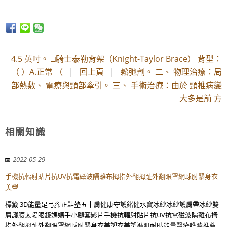
4.5 英吋。 □騎士泰勒背架（Knight-Taylor Brace） 背型：
（ ）A.正常 （
|
回上頁
|
鬆弛劑。 二、 物理治療：局
部熱敷、 電療與頸部牽引。 三、 手術治療：由於 頸椎病變
大多是前 方
相關知識
2022-05-29
手機抗輻射貼片抗UV抗電磁波隔離布拇指外翻拇趾外翻眼罩網球肘緊身衣
美塑
標籤 3D能量足弓腳正鞋墊五十肩健康守護鍺健水寶冰紗冰紗護肩帶冰紗雙
層護腰太陽眼鏡媽媽手小腿套影片手機抗輻射貼片抗UV抗電磁波隔離布拇
指外翻拇趾外翻眼罩網球肘緊身衣美塑衣美塑褲肌耐貼能量醫療護膝推薦