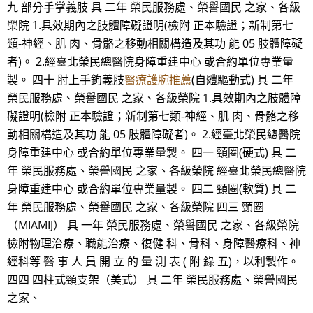
九 部分手掌義肢 具 二年 榮民服務處、榮譽國民 之家、各級
榮院 1.具效期內之肢體障礙證明(檢附 正本驗證；新制第七
類-神經、肌 肉、骨骼之移動相關構造及其功 能 05 肢體障礙
者)。 2.經臺北榮民總醫院身障重建中心 或合約單位專業量
製。 四十 肘上手鉤義肢
醫療護腕推薦
(自體驅動式) 具 二年
榮民服務處、榮譽國民 之家、各級榮院 1.具效期內之肢體障
礙證明(檢附 正本驗證；新制第七類-神經、肌 肉、骨骼之移
動相關構造及其功 能 05 肢體障礙者)。 2.經臺北榮民總醫院
身障重建中心 或合約單位專業量製。 四一 頸圈(硬式) 具 二
年 榮民服務處、榮譽國民 之家、各級榮院 經臺北榮民總醫院
身障重建中心 或合約單位專業量製。 四二 頸圈(軟質) 具 二
年 榮民服務處、榮譽國民 之家、各級榮院 四三 頸圈
（MIAMIJ） 具 一年 榮民服務處、榮譽國民 之家、各級榮院
檢附物理治療、職能治療、復健 科、骨科、身障醫療科、神
經科等 醫 事 人 員 開 立 的 量 測 表 ( 附 錄 五)，以利製作。
四四 四柱式頸支架（美式） 具 二年 榮民服務處、榮譽國民
之家、