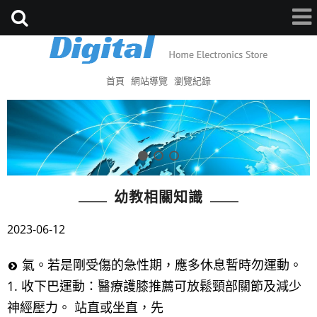
首頁
網站導覽
瀏覽紀錄
幼教相關知識
2023-06-12
氣。若是剛受傷的急性期，應多休息暫時勿運動。
1. 收下巴運動：醫療護膝推薦可放鬆頸部關節及減少
神經壓力。 站直或坐直，先