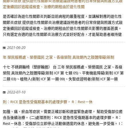
關節炎症狀 提供退化性關節炎治療建議說明患者的日常保健與照護方式敲
定後續回診追蹤或檢查、治療的期程由於退化性關
是否確診為退化性關節炎判斷目前病程的嚴重程度，並講解對應的退化性
關節炎症狀 提供退化性關節炎治療建議說明患者的日常保健與照護方式敲
定後續回診追蹤或檢查、治療的期程由於退化性關節炎影響的層面甚廣，
只有選定合適的退化性關節炎治療方式並好好配合，才能幫助患者維持健
2021-06-20
年 榮民服務處、榮譽國民 之家、各級榮院 具效期內之肢體障礙(新制
十七 不銹鋼輪椅（塑膠輪圈） 台 三年 榮民服務處、榮譽國民 之家、各級
榮院 具效期內之肢體障礙(新制 ICF 第 七類 05)、平衡機能障礙(新制 ICF 第
二類 03)、植物人(新制 ICF 第 一類 09)、失智症證明者(新制 ICF 第一類
2022-07-10
則：RICE 是急性受傷期基本的處理步驟， R：Rest－休
如腫、痛、瘀血等症狀。需要正確診斷和適當緊急處理， 幫助受傷部位癒
合及後續治療。 (二)處理原則：RICE 是急性受傷期基本的處理步驟， R：
Rest－休息：受傷部位立即停止活動做適度的休息，避免進一步受傷。 I：