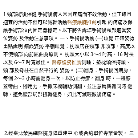
1 頸部術後保健 手術後病人常因疼痛而不敢活動，但正確且
適宜的活動不但可以減輕活動
醫療護腕推薦
引起 的疼痛及保
護手術部位內固定器穩定。以下將告訴您手術後頸部適當姿
位姿勢 及活動注意事項。 一、手術後活動 (一)睡覺 正確姿勢
重點說明 錯誤姿勢 平躺睡覺：枕頭店在頸部 非頭部，高度以
不使頸部 向前屈曲為原則。 枕頭大小以 3～4 吋高、16 吋長
以及 6～7 吋寬最佳。
醫療護腕推薦
側睡：墊枕頭保持頭、
頸 部及脊柱在自然平行的 姿勢。 (二)翻身：手術後回病房，
每個 2～3 小時需翻身一次，以防止褥瘡。翻身 時，一邊膝
蓋彎曲、腳用力，手抓床欄輔助側翻，並注意肩與臀同時 翻
轉，避免腰部局部扭轉翻身，如此可減輕數後疼痛。
2.經臺北榮民總醫院身障重建中 心或合約單位專業量製。 三