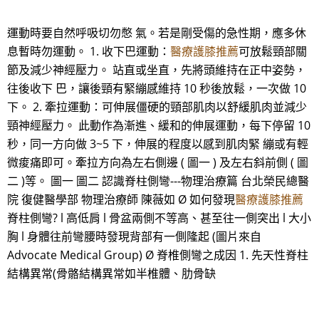
運動時要自然呼吸切勿憋 氣。若是剛受傷的急性期，應多休
息暫時勿運動。 1. 收下巴運動：
醫療護膝推薦
可放鬆頸部關
節及減少神經壓力。 站直或坐直，先將頭維持在正中姿勢，
往後收下 巴，讓後頸有緊繃感維持 10 秒後放鬆，一次做 10
下。 2. 牽拉運動：可伸展僵硬的頸部肌肉以舒緩肌肉並減少
頸神經壓力。 此動作為漸進、緩和的伸展運動，每下停留 10
秒，同一方向做 3~5 下，伸展的程度以感到肌肉緊 繃或有輕
微痠痛即可。牽拉方向為左右側邊 ( 圖一 ) 及左右斜前側 ( 圖
二 )等。 圖一 圖二 認識脊柱側彎---物理治療篇 台北榮民總醫
院 復健醫學部 物理治療師 陳薇如 Ø 如何發現
醫療護膝推薦
脊柱側彎? l 高低肩 l 骨盆兩側不等高、甚至往一側突出 l 大小
胸 l 身體往前彎腰時發現背部有一側隆起 (圖片來自
Advocate Medical Group) Ø 脊椎側彎之成因 1. 先天性脊柱
結構異常(骨骼結構異常如半椎體、肋骨缺