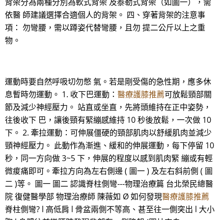
背架分為兩種分別為軟式背架 及泰勒式背架（如圖一），需
依醫 師建議選擇合適個人的背架。 四、穿著背架的注意事
項： 勿彎腰，需以蹲姿代替彎腰，且勿 提二公斤以上之重
物。
運動時要自然呼吸切勿憋 氣。若是剛受傷的急性期，應多休
息暫時勿運動。 1. 收下巴運動：
醫療護膝推薦
可放鬆頸部關
節及減少神經壓力。 站直或坐直，先將頭維持在正中姿勢，
往後收下 巴，讓後頸有緊繃感維持 10 秒後放鬆，一次做 10
下。 2. 牽拉運動：可伸展僵硬的頸部肌肉以舒緩肌肉並減少
頸神經壓力。 此動作為漸進、緩和的伸展運動，每下停留 10
秒，同一方向做 3~5 下，伸展的程度以感到肌肉緊 繃或有輕
微痠痛即可。牽拉方向為左右側邊 ( 圖一 ) 及左右斜前側 ( 圖
二 )等。 圖一 圖二 認識脊柱側彎---物理治療篇 台北榮民總醫
院 復健醫學部 物理治療師 陳薇如 Ø 如何發現
醫療護膝推薦
脊柱側彎? l 高低肩 l 骨盆兩側不等高、甚至往一側突出 l 大小