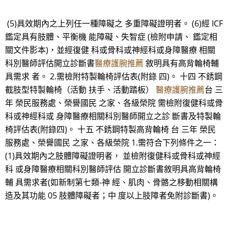
(5)具效期內之上列任一種障礙之 多重障礙證明者。 (6)經 ICF
鑑定具有肢體、平衡機 能障礙、失智症 (檢附申請、 鑑定相
關文件影本)，並經復健 科或骨科或神經科或身障醫療 相關
科別醫師評估開立診斷書
醫療護腕推薦
敘明具有高背輪椅輔
具需求 者。 2.需檢附特製輪椅評估表(附錄 四)。 十四 不銹鋼
截肢型特製輪椅（活動 扶手、活動踏板）
醫療護腕推薦
台 三
年 榮民服務處、榮譽國民 之家、各級榮院 需檢附復健科或骨
科或神經科或 身障醫療相關科別醫師開立之診 斷書及特製輪
椅評估表(附錄四)。 十五 不銹鋼特製高背輪椅 台 三年 榮民
服務處、榮譽國民 之家、各級榮院 1.需符合下列條件之一：
(1)具效期內之肢體障礙證明者， 並檢附復健科或骨科或神經
科 或身障醫療相關科別醫師評估 開立診斷書敘明具高背輪椅
輔 具需求者(如新制第七類-神 經、肌肉、骨骼之移動相關構
造及其功能 05 肢體障礙者；中 度以上肢障者免附診斷書)。