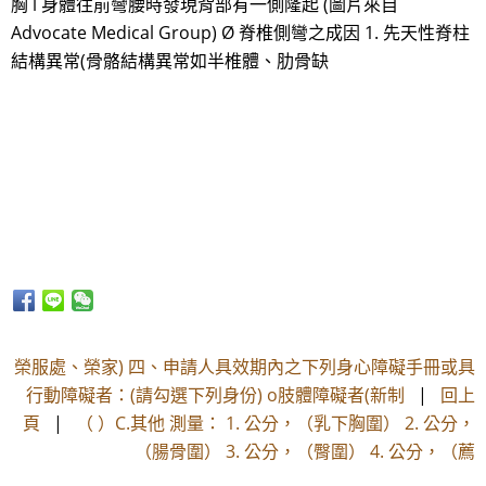
胸 l 身體往前彎腰時發現背部有一側隆起 (圖片來自
Advocate Medical Group) Ø 脊椎側彎之成因 1. 先天性脊柱
結構異常(骨骼結構異常如半椎體、肋骨缺
榮服處、榮家) 四、申請人具效期內之下列身心障礙手冊或具
行動障礙者：(請勾選下列身份) o肢體障礙者(新制
|
回上
頁
|
（ ）C.其他 測量： 1. 公分，（乳下胸圍） 2. 公分，
（腸骨圍） 3. 公分，（臀圍） 4. 公分，（薦