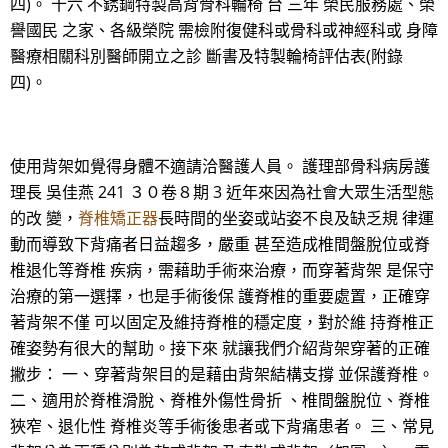
四)。 十六 不銹鋼特製高背骨科輪椅 台 三年 榮民服務處、榮
譽國民 之家、各級榮院 需檢附復健科或骨科或神經科或 身障
醫療相關科別醫師開立之診 斷書及特製輪椅評估表(附錄
四)。
使用背架如覺得身體不適請洽醫護人員。 護理部骨科病房護
理長 吳佳燕 241 ３０卷８期 3 近年來因為社會大眾生活型態
的改 變，
脊椎矯正器
長時間的坐姿或站姿不良及缺乏規 律運
動而導致下背痛者日益趨多，嚴重 甚至造成椎間盤脫位或脊
椎退化等脊椎 疾病，需藉助手術來治療，而穿著背架 是保守
治療的第一選擇，也是手術後保 護脊椎的重要處置，正確穿
著背架不僅 可以固定及維持脊椎的穩定度，對於維 持脊椎正
確姿勢有很大的幫助。接下來 就讓我們介紹背架穿著的正確
撇步： 一、穿著背架目的是藉由背架結構支撐 並保護脊椎。
二、適用於脊椎滑脫、脊椎外傷性骨折 、椎間盤脫位、脊椎
狹窄、退化性 脊椎炎等手術後患者或下背痛患者。 三、常見