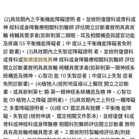
(2)具效期內之平衡機能障礙證明 者，並檢附復健科或骨科或
神 經科或身障醫療相關科別醫師 評估開立診斷書敘明具高背
輪 椅輔具需求者(如新制第二類眼、耳及相關構造與感官功能
及疼痛 03 平衡機能障礙者；中 度以上平衡機能障礙者免附
診 斷書)。 (3)具效期內之失智症障礙證明 者，並檢附復健科
或骨科或
醫療護腕推薦
神 經科或身障醫療相關科別醫師 評估
開立診斷書敘明具高背輪 椅輔具需求者(如新制第一類神經系
統構造及精神、心智功 能 10 失智症者；中度以上失智 症者
免附診斷書)。 (4)植物人(檢附地區級以上醫院 開立之診斷
書，或具新制第七 類-第一類神經系統構造及精 神、心智功
能 09 植物人之障礙 證明者)。 (5)具效期內之上列任一種障礙
之 多重障礙證明者。 (6)經 ICF 鑑定具有肢體、平衡機 能障
礙、失智症 (檢附申請、 鑑定相關文件影本)，並經復健 科或
骨科或神經科或身障醫療 相關科別醫師評估開立診斷書 敘明
具有高背輪椅輔具需求 者。 2.需檢附特製輪椅評估表(附錄