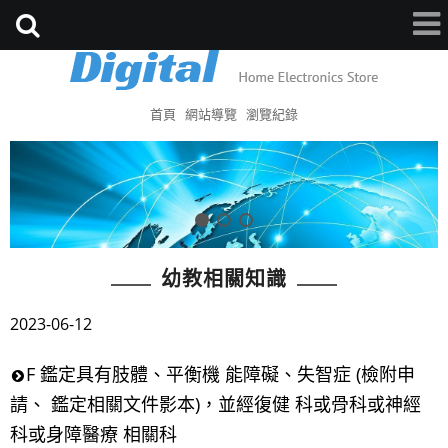
首頁
網站導覽
瀏覽紀錄
幼教相關知識
2023-06-12
F 鑑定具有肢體、平衡機 能障礙、失智症 (檢附申
請、 鑑定相關文件影本)，並經復健 科或骨科或神經
科或身障醫療 相關科