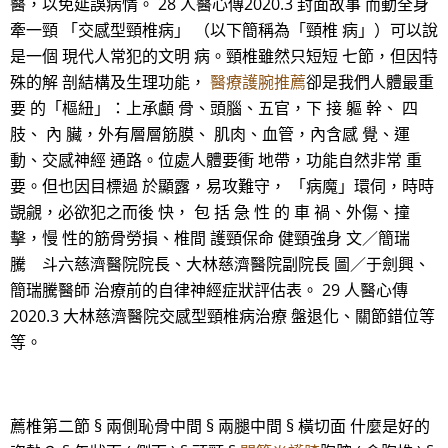
醫，以免延誤病情。 28 人醫心傳2020.3 封面故事 而動全身
牽一頸 「交感型頸椎病」 （以下簡稱為「頸椎 病」）可以說
是一個 現代人常犯的文明 病。頸椎雖然只短短 七節，但因特
殊的解 剖結構及生理功能，
醫療護腕推薦
卻是我們人體最重
要 的「樞紐」：上承顱 骨、頭腦、五官，下 接 軀 幹、 四
肢、 內 臟，外有層層筋膜、 肌肉、血管，內含感 覺、運
動、交感神經 通路。位處人體要衝 地帶，功能自然非常 重
要。但也因目標過 於顯露，易攻難守， 「病魔」環伺，時時
覬覦，必欲犯之而後 快， 包 括 急 性 的 車 禍、外傷、撞
擊，慢 性的筋骨勞損、椎間 護頸保命 健頸強身 文／簡瑞
騰 斗六慈濟醫院院長、大林慈濟醫院副院長 圖／于劍興、
簡瑞騰醫師 治療前的自律神經症狀評估表。 29 人醫心傳
2020.3 大林慈濟醫院交感型頸椎病治療 盤退化、關節錯位等
等。
薦椎第二節 § 兩側恥骨中間 § 兩腿中間 § 橫切面 什麼是好的