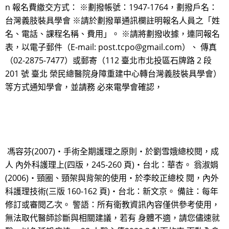
n 報名費繳交方式： ※劃撥帳號：1947-1764，劃撥戶名：
台灣義肢裝具學會 ※請於劃撥單通訊欄註明報名人員之「姓
名、電話、課程名稱、費用」。 ※請將劃撥收據，連同報名
表，以電子郵件（E-mail: post.tcpo@gmail.com）、 傳真
（02-2875-7477）或郵寄（112 臺北市北投區石牌路 2 段
201 號 臺北 榮民總醫院身障重建中心轉台灣義肢裝具學會）
等方式通知學會，並請務 必來電學會確認，
馮容芬(2007)‧手術全期護理之原則‧於劉雪娥總校閱，成
人 內外科護理上(四版，245-260 頁)‧台北：華杏。 翁淑娟
(2006)‧頸圈、頸架與背架的使用‧於李皎正總校 閱，內外
科護理技術(三版 160-162 頁)‧台北：新文京。 備註：每年
修訂或審閱乙次。 警語：所有衛教資訊內容僅供參考使用，
無法取代醫師診斷與相關建議，若有 身體不適，請您儘速就