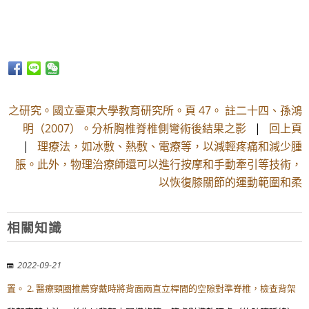
之研究。國立臺東大學教育研究所。頁 47。 註二十四、孫鴻
明（2007）。分析胸椎脊椎側彎術後結果之影
|
回上頁
|
理療法，如冰敷、熱敷、電療等，以減輕疼痛和減少腫
脹。此外，物理治療師還可以進行按摩和手動牽引等技術，
以恢復膝關節的運動範圍和柔
相關知識
2022-09-21
置。 2. 醫療頸圈推薦穿戴時將背面兩直立桿間的空隙對準脊椎，檢查背架