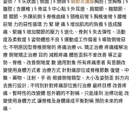
姿勢？ § 矢狀面 ( 側面 ) § 頭頸 §
關節炎護膝
胸腔 ( 含胸椎 ) §
腹腔 ( 含腰椎 ) § 骨盆 § 中心點 § 外耳道、肩關節、髖關節、
膝 關節、外踝前側 § 脊椎曲線 § 頸椎前彎 § 胸椎後彎 § 腰椎
前彎 力的惡性循環 力 緊 硬 痛 § 增加肌肉的負擔 § 造成酸
痛、緊繃 § 增加關節的壓力 § 退化、骨刺 § 失去彈性、活動
度及柔軟度 § 姿勢體態不良 § 運動或工作傷害 § 導致側彎惡
化 不明原因型脊椎側彎的 疼痛治療 vs. 矯正治療 疼痛緩解治
療 側彎矯正治療 目的 減輕疼痛 體態歪斜不會改善 導正姿
勢、脊椎、改善側彎度 數 適用對象 所有疼痛患者 有意願改
變使用身體方式者 治療方式 針對痛部位或脊椎節數 復健、中
醫、藥物、注射、手 術 根據側彎類型、大小及姿勢歪 斜方向
去進行設計 ; 不特別針對疼痛部位進行治療 最終目標 改善疼
痛，暫時性的改變體 態外觀的不對稱，只能達到 治標功能 改
變使用身體方式 讓脊椎及身體達成平衡對稱 預防未來的疼
痛、