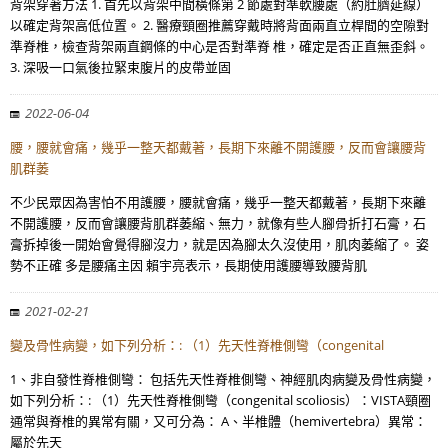
背架穿著方法 1. 首先以背架中間橫條第 2 節處對準軟腰處（約肚臍延線）
以確定背架高低位置。 2. 醫療頸圈推薦穿戴時將背面兩直立桿間的空隙對
準脊椎，檢查背架兩直鋼條的中心是否對準脊 椎，確定是否正直無歪斜。
3. 深吸一口氣後拉緊束腹片的皮帶並固
2022-06-04
腰，腰就會痛，幾乎一整天都戴著，長期下來離不開護腰，反而會讓腰背
肌群萎
不少民眾因為害怕不用護腰，腰就會痛，幾乎一整天都戴著，長期下來離
不開護腰，反而會讓腰背肌群萎縮、無力，就像有些人腳骨折打石膏，石
膏拆掉後一開始會覺得腳沒力，就是因為腳太久沒使用，肌肉萎縮了。 姿
勢不正確 多是腰痛主因 賴宇亮表示，長期使用護腰導致腰背肌
2021-02-21
變及骨性病變，如下列分析：: （1）先天性脊椎側彎（congenital
1、非自發性脊椎側彎： 包括先天性脊椎側彎、神經肌肉病變及骨性病變，
如下列分析：: （1）先天性脊椎側彎（congenital scoliosis）：VISTA頸圈
通常與脊椎的異常有關，又可分為： A、半椎體（hemivertebra）異常：
屬於先天