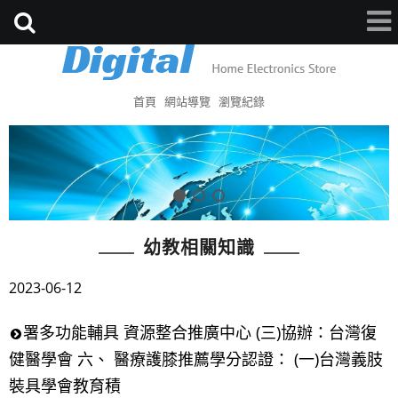
首頁
網站導覽
瀏覽紀錄
幼教相關知識
2023-06-12
署多功能輔具 資源整合推廣中心 (三)協辦：台灣復
健醫學會 六、 醫療護膝推薦學分認證： (一)台灣義肢
裝具學會教育積