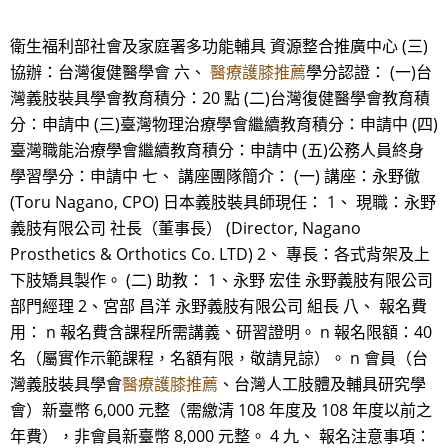
衛生福利部社會及家庭署多功能輔具 資源整合推廣中心 (三)
協辦：台灣復健醫學會 六、
醫療護膝推薦
學分認證： (一)台
灣義肢裝具學會教育積分：20 點 (二)台灣復健醫學會教育積
分：申請中 (三)臺灣物理治療學會繼續教育積分：申請中 (四)
臺灣職能治療學會繼續教育積分：申請中 (五)公務人員終身
學習學分：申請中 七、 講座團隊簡介： (一) 講座：永野徹
(Toru Nagano, CPO) 日本義肢裝具師現任： 1、 現職：永野
義肢有限公司 社長（董事長） (Director, Nagano
Prosthetics & Orthotics Co. LTD) 2、 專長：各式背架及上
下肢矯具製作。 (二) 助教： 1、永野 宏佳 永野義肢有限公司
部門經理 2、宮部 昌洋 永野義肢有限公司 組長 八、 報名費
用： n 報名費含課程所需講義、研習證明。 n 報名限額：40
名（屬實作示範課程，名額有限，敬請見諒）。 n 會員（台
灣義肢裝具學會
醫療護膝推薦
、台灣人工肢體及輔具研究學
會）新臺幣 6,000 元整（需繳清 108 年度及 108 年度以前之
年費），非會員新臺幣 8,000 元整。 4 九、 報名注意事項：