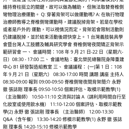
維持脊柱挺立的關鍵，故可以做為輔助， 但無法取替脊椎側
彎物理治療運動。 Q: 穿著背架可以做運動嗎? A: 在執行物理
治療師教導之脊椎側彎運動時，建議脫掉背架。若是在學校
或者是戶外的 運動，可以視情況而定，背架若會限制活動則
仍建議脫掉，並於結束活動後趕快穿上。 1 台灣義肢裝具學
會暨台灣人工肢體及輔具研究學會 脊椎側彎夜間矯正背架示
範研習會 一、 會議時間：108 年 9 月 21 日-22 日（星期六-
日）08:30 - 17:00 二、 會議地點：臺北榮民總醫院身障重建
中心 B1 研發製造組教室 三、 會議議程： (一)第 1 日：108
年 9 月 21 日（星期六） 08:30-17:00 時間 講題 講座 主持人
08:30-09:00 報到 09:00-09:50 脊椎側彎夜間背架簡介 永野
徹 張誌剛 理事長 09:50-10:50 個案評估、取模示範教學(1)
（主治醫師） 10:50-11:10 交流與討論 A（請利用時間自行至
化妝室或使用飲水機） 11:10-12:00 個案評估、取模示範教
學(2) 永野 徹 張誌剛 理事長 （主治醫師） 12:00-13:30
Q&A（含午餐） 13:30-14:20 修模示範教學(1) 永野 徹 張誌
剛 理事長 14:20-15:10 修模示範教學