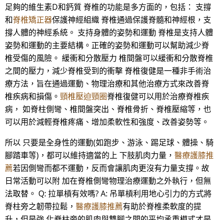
足夠的維生素D和鈣質 脊椎的功能是多方面的，包括： 支撐
和
脊椎矯正器
保護神經組織 脊椎通過保護脊髓和神經根，支
撐人體的神經系統。 支持身體的姿勢和運動 脊椎是支持人體
姿勢和運動的主要結構。正確的姿勢和運動可以幫助減少脊
椎受傷的風險。 緩衝和分散壓力 椎間盤可以緩衝和分散脊椎
之間的壓力，減少脊椎受到的衝擊 脊椎復健是一種非手術治
療方法，旨在通過運動、物理治療和其他治療方式來改善脊
椎疾病和損傷。
頸椎壓迫頸圈
脊椎復健可以用於治療脊椎疾
病， 如脊柱側彎、椎間盤突出、脊椎骨折、脊椎壓縮等，也
可以用於減輕脊椎疼痛、增加柔軟性和強度、改善姿勢等。
所以 只要是全身性的運動(如跑步、游泳、踢足球、體操、騎
腳踏車等)，都可以維持適當的上 下肢肌肉力量，
醫療護膝推
薦
若因側彎而都不運動，反而會讓肌肉更沒有力量支撐。故
日常活動可以附 加在脊椎側彎物理治療運動之外執行，但無
法取替。 Q: 拉單槓有效嗎? A: 吊單槓利用地心引力的方式將
脊柱旁之韌帶拉鬆，
醫療護膝推薦
有助於脊椎柔軟度的提
升，但是強 化脊柱旁的肌肉與雙腳之間的平均承重模式才是