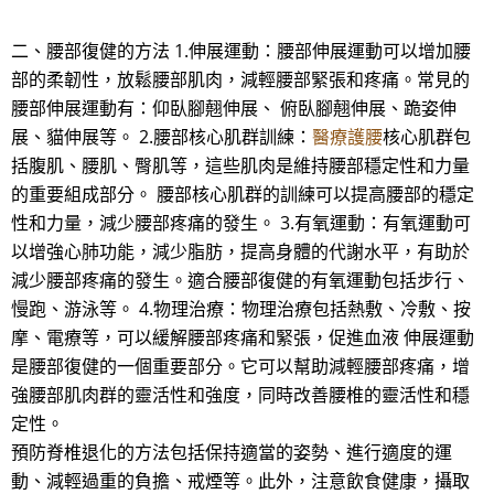
二、腰部復健的方法 1.伸展運動：腰部伸展運動可以增加腰
部的柔韌性，放鬆腰部肌肉，減輕腰部緊張和疼痛。常見的
腰部伸展運動有：仰臥腳翹伸展、 俯臥腳翹伸展、跪姿伸
展、貓伸展等。 2.腰部核心肌群訓練：
醫療護腰
核心肌群包
括腹肌、腰肌、臀肌等，這些肌肉是維持腰部穩定性和力量
的重要組成部分。 腰部核心肌群的訓練可以提高腰部的穩定
性和力量，減少腰部疼痛的發生。 3.有氧運動：有氧運動可
以增強心肺功能，減少脂肪，提高身體的代謝水平，有助於
減少腰部疼痛的發生。適合腰部復健的有氧運動包括步行、
慢跑、游泳等。 4.物理治療：物理治療包括熱敷、冷敷、按
摩、電療等，可以緩解腰部疼痛和緊張，促進血液 伸展運動
是腰部復健的一個重要部分。它可以幫助減輕腰部疼痛，增
強腰部肌肉群的靈活性和強度，同時改善腰椎的靈活性和穩
定性。
預防脊椎退化的方法包括保持適當的姿勢、進行適度的運
動、減輕過重的負擔、戒煙等。此外，注意飲食健康，攝取