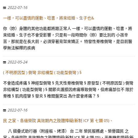
2022-07-16
一樣，可以盡情的運動、唸書，將來結婚、生子也&
你（妳）身體的其他功能都將跟正常人 一樣，可以盡情的運動、唸書，將
來結婚、生子也不會受影響，只是有一段時間你（妳）要比別的 小孩辛
苦，那就是在長大前，必須穿著背架來矯正。 特發性脊椎側彎，是目前醫
學無法解釋的疾病
2022-05-24
( 不明原因型 ) 側彎 非結構型 ( 功能型側彎 ) §
不會造成疼痛 § 神經型側彎 § 先天性脊椎側彎 § 原發型 ( 不明原因型 ) 側彎
非結構型 ( 功能型側彎 ) § 關節炎護膝因疼痛導致側彎，但疼痛部位不 限於
脊椎 § 肌肉痙攣 § 發炎 § 椎間盤突出 為什麼會疼痛？ §
2022-07-16
民 之家、各級榮院 具效期內之肢體障礙(新制 ICF 第 七類 05)、
八 摺疊式助行器（附座板、烤漆） 台 二年 榮民服務處、榮譽國民 之
家、各級榮院 具效期內之肢體障礙(新制 ICF 第 七類 05)、平衡機能障礙(新