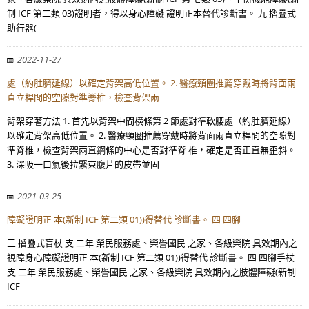
制 ICF 第二類 03)證明者，得以身心障礙 證明正本替代診斷書。 九 摺疊式
助行器(
2022-11-27
處（約肚臍延線）以確定背架高低位置。 2. 醫療頸圈推薦穿戴時將背面兩
直立桿間的空隙對準脊椎，檢查背架兩
背架穿著方法 1. 首先以背架中間橫條第 2 節處對準軟腰處（約肚臍延線）
以確定背架高低位置。 2. 醫療頸圈推薦穿戴時將背面兩直立桿間的空隙對
準脊椎，檢查背架兩直鋼條的中心是否對準脊 椎，確定是否正直無歪斜。
3. 深吸一口氣後拉緊束腹片的皮帶並固
2021-03-25
障礙證明正 本(新制 ICF 第二類 01))得替代 診斷書。 四 四腳
三 摺疊式盲杖 支 二年 榮民服務處、榮譽國民 之家、各級榮院 具效期內之
視障身心障礙證明正 本(新制 ICF 第二類 01))得替代 診斷書。 四 四腳手杖
支 二年 榮民服務處、榮譽國民 之家、各級榮院 具效期內之肢體障礙(新制
ICF