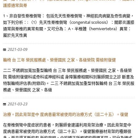
護膝通常與脊
1、非自發性脊椎側彎： 包括先天性脊椎側彎、神經肌肉病變及骨性病變，
如下列分析：: （1）先天性脊椎側彎（congenital scoliosis）：關節炎護膝
通常與脊椎的異常有關，又可分為： A、半椎體（hemivertebra）異常：
屬於先天性異
2021-03-09
輪椅 台 三年 榮民服務處、榮譽國民 之家、各級榮院 需檢附復健
二二 不銹鋼加寬加重型輪椅 台 三年 榮民服務處、榮譽國民 之家、各級榮
院 需檢附復健科或骨科或神經科或 身障醫療相關科別醫師開立之診 斷書及
特製輪椅評估表(附錄四)。 二三 不銹鋼加寬加重型特製輪椅 台 三年 榮民服
務處、榮譽國民 之家、各級
2021-03-23
治療。因此背架是中 度病患最常被使用的治療方式（註二十五）。復健
在脊椎側彎中度症狀的患者，則醫師會建議利用背架治療。因此背架是中
度病患最常被使用的治療方式（註二十五）。復健醫療器材背架的種類很
多，而且還不斷的有 新的發明。由於矯正所根據的學理不同，可分為硬式