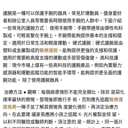
護腕是一種可以保護手腕的器具，常見於運動員、健身愛好
者和辦公室人員等需要長時間使用手腕的人群中。下面介紹
一些常見的護腕方式： 使用手腕帶：手腕帶通常由彈性布料
製成，可輕易繫在手腕上。手腕帶能夠提供基本的支撐和穩
定，適用於日常生活和輕度運動。 硬式護腕：硬式護腕是由
塑料或金屬製成的
醫療護腕
，能夠提供更強的支撐和保護，
適用於需要較高度支撐的運動或手部受傷復健。 高科技護
腕：現今市場上還有一些高科技的護腕產品，例如內置壓力
感測器和運動追蹤功能的智能手環等，能夠提供更全面的護
腕功能。 除了使用護腕器具，
治療方法 ● 觀察：每個病患情形不能完全類比，除非 是惡化
速率最快的側彎，發現後即進行手 術，否則應先追蹤
醫療護
膝推薦
一陣子並了解其側彎角 度變化情形，再決定治療方
向。在此要建 議家長應將小孩之追蹤 X- 光片複製並保 留，
以利不同醫院或醫師判斷。須注意的 是，統計上，同一張片