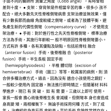
子由不同的醫師所 測量之角度（Cobb angle），有時會相
差到十度。 ● 支架：穿背架是件相當辛苦的事，很多小 孩不
配合。絕大多數先天性脊椎側彎病患 支架治療並無效果，僅
有少數長節而曲線 角度較緩之側彎，或者為了肢體平衡，避
免產生新的代償性側彎（compensatory curve），才使用支
架治療。 ● 手術：對於進行性之先天性脊椎側彎， 標準治療
方法為手術，其施行年齡較一 般不明原因性脊椎側彎要小。
方式有許 多種，各有其優點及缺點，包括前脊柱 融合
（anterior fusion）手術，後脊椎融 合（posterior
fusion）手術，半生長板 固定手術
（hemiepiphysiodesis），半椎 體切除（excision of
hemivertebrae） 手術（圖三）等等，較厲害的病例，則 須
合併多種治療方式。過去，因為沒有 適合小孩使用之鋼釘，
一般較少使用內 固定器，無法進行即時矯正，但隨著材 料科
學進步，現已 有 突 破， 如 有 需 要，三歲以上即可 使用。
家長一般會 擔心術後脊椎生長 會減緩，但側彎本 身也會造成
身高變 矮，兩相權衡下， 無論手術採用何種 方式，到了成
年， 治療組的身高反而 會較高。至於手術 危險性當然存在，