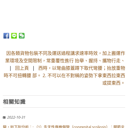
因各類貨物包裝不同及運送過程講求速率時效，加上搬運作
業環境及空間限制，常重覆性進行 抬舉、握持、攜物行走、
|
回上頁
|
西時，以彎曲膝蓋蹲下取代彎腰；抬放重物
時不可扭轉腰 部。 2. 不可以在不對稱的姿勢下拿東西拉東西
或提東西。
相關知識
2022-10-31
變，如下列分析：: （1）先天性脊椎側彎（congenital scoliosis）：關節炎