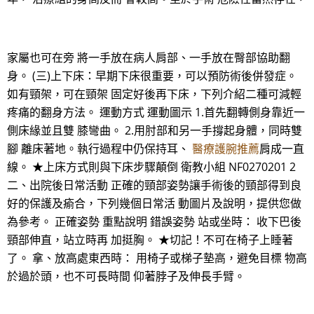
家屬也可在旁 將一手放在病人肩部、一手放在臀部協助翻
身。 (三)上下床：早期下床很重要，可以預防術後併發症。
如有頸架，可在頸架 固定好後再下床，下列介紹二種可減輕
疼痛的翻身方法。 運動方式 運動圖示 1.首先翻轉側身靠近一
側床緣並且雙 膝彎曲。 2.用肘部和另一手撐起身體，同時雙
腳 離床著地。執行過程中仍保持耳、
醫療護腕推薦
肩成一直
線。 ★上床方式則與下床步驟顛倒 衛教小組 NF0270201 2
二、出院後日常活動 正確的頸部姿勢讓手術後的頸部得到良
好的保護及瘉合，下列幾個日常活 動圖片及說明，提供您做
為參考。 正確姿勢 重點說明 錯誤姿勢 站或坐時： 收下巴後
頸部伸直，站立時再 加挺胸。 ★切記！不可在椅子上睡著
了。 拿、放高處東西時： 用椅子或梯子墊高，避免目標 物高
於過於頭，也不可長時間 仰著脖子及伸長手臂。