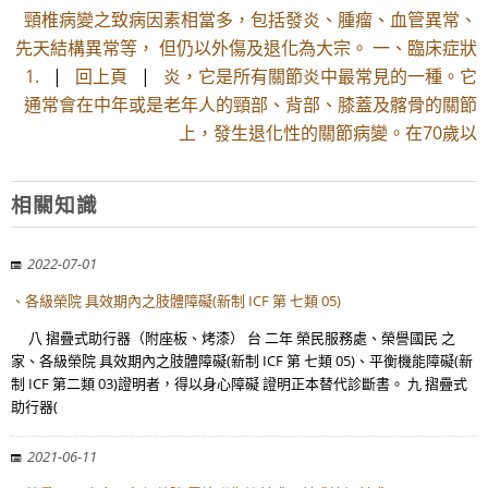
頸椎病變之致病因素相當多，包括發炎、腫瘤、血管異常、
先天結構異常等， 但仍以外傷及退化為大宗。 一、臨床症狀
1.
|
回上頁
|
炎，它是所有關節炎中最常見的一種。它
通常會在中年或是老年人的頸部、背部、膝蓋及髂骨的關節
上，發生退化性的關節病變。在70歲以
相關知識
2022-07-01
、各級榮院 具效期內之肢體障礙(新制 ICF 第 七類 05)
八 摺疊式助行器（附座板、烤漆） 台 二年 榮民服務處、榮譽國民 之
家、各級榮院 具效期內之肢體障礙(新制 ICF 第 七類 05)、平衡機能障礙(新
制 ICF 第二類 03)證明者，得以身心障礙 證明正本替代診斷書。 九 摺疊式
助行器(
2021-06-11