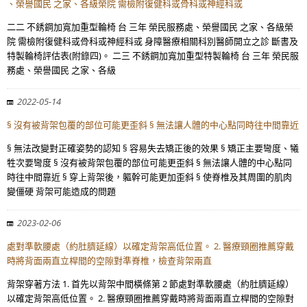
、榮譽國民 之家、各級榮院 需檢附復健科或骨科或神經科或
二二 不銹鋼加寬加重型輪椅 台 三年 榮民服務處、榮譽國民 之家、各級榮
院 需檢附復健科或骨科或神經科或 身障醫療相關科別醫師開立之診 斷書及
特製輪椅評估表(附錄四)。 二三 不銹鋼加寬加重型特製輪椅 台 三年 榮民服
務處、榮譽國民 之家、各級
2022-05-14
§ 沒有被背架包覆的部位可能更歪斜 § 無法讓人體的中心點同時往中間靠近
§ 無法改變對正確姿勢的認知 § 容易失去矯正後的效果 § 矯正主要彎度、犧
牲次要彎度 § 沒有被背架包覆的部位可能更歪斜 § 無法讓人體的中心點同
時往中間靠近 § 穿上背架後，軀幹可能更加歪斜 § 使脊椎及其周圍的肌肉
變僵硬 背架可能造成的問題
2023-02-06
處對準軟腰處（約肚臍延線）以確定背架高低位置。 2. 醫療頸圈推薦穿戴
時將背面兩直立桿間的空隙對準脊椎，檢查背架兩直
背架穿著方法 1. 首先以背架中間橫條第 2 節處對準軟腰處（約肚臍延線）
以確定背架高低位置。 2. 醫療頸圈推薦穿戴時將背面兩直立桿間的空隙對