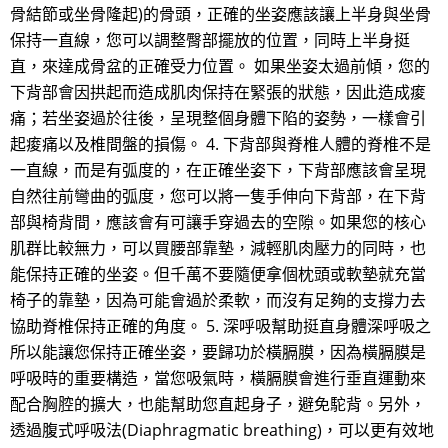
骨結節或坐骨隆起)的骨頭，正確的坐姿應該讓上半身與坐骨
保持一直線，您可以調整臀部擺放的位置，同時上半身挺
直，來達成骨盆的正確受力位置。 如果坐姿太過前傾，您的
下背部會因拱起而造成肌肉保持在緊張的狀態，因此造成痠
痛；若坐姿過於往後，呈現整個身體下陷的姿勢，一樣會引
起痠痛以及椎間盤的損傷。 4. 下背部與脊椎人體的脊椎不是
一直線，而是有弧度的，在正確坐姿下，下背部應該會呈現
自然往前彎曲的弧度，您可以將一隻手伸向下背部，在下背
部與椅背間，應該會有可讓手穿過去的空隙。如果您的核心
肌群比較無力，可以買腰部靠墊，減輕肌肉壓力的同時，也
能保持正確的坐姿。但千萬不要隨便拿個枕頭或軟墊就充當
椅子的靠墊，因為可能會過於柔軟，而沒有足夠的支撐力去
協助脊椎保持正確的角度。 5. 深呼吸幫助挺直身體深呼吸之
所以能讓您保持正確坐姿，要歸功於橫膈膜，因為橫膈膜是
呼吸時的重要構造，當您吸氣時，橫膈膜會進行垂直運動來
配合胸腔的擴大，也能幫助您直起身子，避免駝背。另外，
透過腹式呼吸法(Diaphragmatic breathing)，可以更有效地