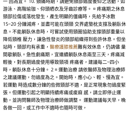
一 回為宜。 10. 頸痛時期，請避免頸部過度後仰之活動，如
游泳、高階瑜珈、仰頭晒衣及牙齒診療等。 ¤ 疼痛期之休息
頸部拉傷或落枕發生，產生明顯的僵痛時，先給予冰敷
15~20 分鐘減疼，並盡可能在頭頸 交界處墊枕支撐及躺臥休
息。不能躺臥休息時，可嘗試使用頸圈協助支撐頭部重量以
降低頸椎 壓力，讓急性發炎的頸部組織得到些許休息。但坐
站時，頸部均有承重，
醫療護膝推薦
難有效休息，仍請儘 量
間歇躺臥。急性劇痛期，宜連續躺臥休息兩至三天，疼痛減
輕後，對長期過度使用導致頸項 疼痛者，建議每二~四小
時，躺臥休息十分鐘。 2 ¤ 運動治療 請依醫師及物理治療師
之建議運動，勿過度為之。開始時，應小心、輕、慢為宜。
若運動 時造成數分鐘的些微頸部不適，是正常現象勿過度緊
張。但運動引起之明顯持續疼痛或痠麻 感，請立即停止運
動，並詢問醫師及物理治療師做調整。 運動建議每天早，晚
各做一回，或工作中不適時也隨時可做，