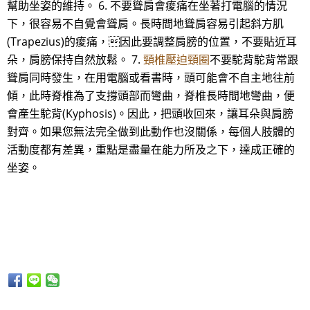
幫助坐姿的維持。 6. 不要聳肩會痠痛在坐著打電腦的情況
下，很容易不自覺會聳肩。長時間地聳肩容易引起斜方肌
(Trapezius)的痠痛，因此要調整肩膀的位置，不要貼近耳
朵，肩膀保持自然放鬆。 7.
頸椎壓迫頸圈
不要駝背駝背常跟
聳肩同時發生，在用電腦或看書時，頭可能會不自主地往前
傾，此時脊椎為了支撐頭部而彎曲，脊椎長時間地彎曲，便
會產生駝背(Kyphosis)。因此，把頭收回來，讓耳朵與肩膀
對齊。如果您無法完全做到此動作也沒關係，每個人肢體的
活動度都有差異，重點是盡量在能力所及之下，達成正確的
坐姿。