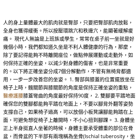
人的身上量體最大的肌肉就是臀部，只要把臀部肌肉放鬆，
全身也獲得緩衝。所以按壓環跳穴和秩邊穴，能顯著緩解痠
痛。 現代人無論是上班族或學生，常常在桌子前一坐就是好
幾個小時，我們都知道久坐是不利人體健康的行為，那麼，
除了要記得能夠不時離開座位，做點伸展運動或走動外，如
何保持正確的坐姿，以減少對身體的傷害，也是非常重要
的。以下將正確坐姿分成7個分解動作，不管有無椅背都適
用，一步一步改善您的坐姿。 1. 臀部與膝蓋的位置擺放坐在
椅子上時，髖關節與膝關節的角度是保持正確坐姿的重點，
醫療護腰
膝蓋彎曲的角度最好保持90度， 2. 雙腳要平踏地面
確保您的雙腳都能夠平踏在地面上，不要以腳背外翻等姿勢
支撐自己，如果椅子過高，可以放個小板凳讓腳能夠踏在上
面，可避免想從椅子上離開時，不小心扭到腳踝。 3. 身體坐
正上半身挺直人坐著的時候，身體主要承受體重的部位在骨
盆，而骨盆的下半部有兩塊稱為坐骨(Ischial tuberosity，坐