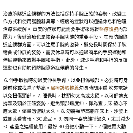
治療腕隧道症候群的方法包括保持手腕正確的姿勢、改變工
作方式和使用護腕器具等。輕度的症狀可以通過休息和物理
治療來緩解。 重度的症狀可能需要手術來減輕
醫療護腕
內部
壓力，復健治療也是恢復手腕功能的重要手段。 在預防腕隧
道症候群方面，可以注意手腕的姿勢，避免長時間保持手腕
彎曲或伸展的姿勢，需要休息時可以通過簡單的手腕運動和
伸展運動來放鬆手腕和手指。 此外，減少手腕和手指的反覆
運動也有助於預防腕隧道症候群的發生。
6. 伸手取物時勿過度伸長手臂，以免扭傷頸部。必要時可身
體前移或找凳子墊高。
醫療護膝推薦
勿長時間用肩 膀夾電話
以免扭傷頸部。 7. 睡覺時，枕頭勿太高或太硬。以可舒適支
撐頭及頸於正確姿勢，避免頸部過度伸、仰為宜；床 墊亦不
應太軟，儘量勿俯臥太久。 8. 勿將頸墊高躺在床上、沙發上
或側臥看書報、3C 產品。 9. 勿同一姿勢維持過久，尤其減少
3C 產品之連續使用。最好 30 分鐘小動一下、2 個鐘頭大動