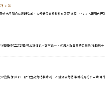
脊柱在發
椎畸形或神經 肌肉病變所造成，大部分是屬於脊柱在發育 過程中，VISTA頸圈
別醫師開立之診斷書及評估表。詳附錄一。) □成人鋁合金特製輪椅(活動扶手、
件
受理機構 備 註 四、鋁合金高背特製輪 椅、不鏽鋼高背特 製輪椅應符合申請 條件之