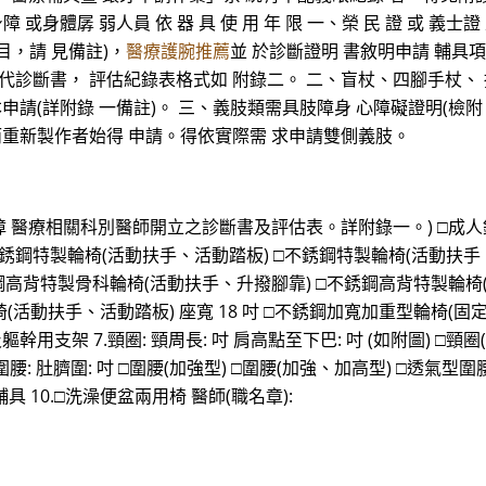
障 或身體孱 弱人員 依 器 具 使 用 年 限 一、榮 民 證 或 義
目，請 見備註)，
醫療護腕推薦
並 於診斷證明 書敘明申請 輔具
代診斷書， 評估紀錄表格式如 附錄二。 二、盲杖、四腳手杖、
申請(詳附錄 一備註)。 三、義肢類需具肢障身 心障礙證明(檢附
而重新製作者始得 申請。得依實際需 求申請雙側義肢。
醫療相關科別醫師開立之診斷書及評估表。詳附錄一。) □成人鋁
銹鋼特製輪椅(活動扶手、活動踏板) □不銹鋼特製輪椅(活動扶手
銹鋼高背特製骨科輪椅(活動扶手、升撥腳靠) □不銹鋼高背特製輪椅
椅(活動扶手、活動踏板) 座寬 18 吋 □不銹鋼加寬加重型輪椅(固
支架 7.頸圈: 頸周長: 吋 肩高點至下巴: 吋 (如附圖) □頸圈(MIAM
腰: 肚臍圍: 吋 □圍腰(加強型) □圍腰(加強、加高型) □透氣型圍腰(
 10.□洗澡便盆兩用椅 醫師(職名章):