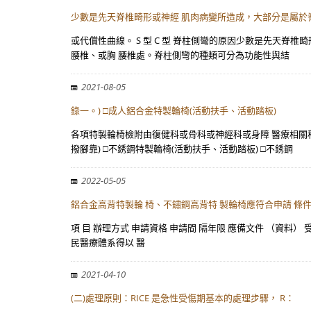
少數是先天脊椎畸形或神經 肌肉病變所造成，大部分是屬於
或代償性曲線。 S 型 C 型 脊柱側彎的原因少數是先天脊
腰椎、或胸 腰椎處。脊柱側彎的種類可分為功能性與結
2021-08-05
錄一。) □成人鋁合金特製輪椅(活動扶手、活動踏板)
各項特製輪椅檢附由復健科或骨科或神經科或身障 醫療相關科
撥腳靠) □不銹鋼特製輪椅(活動扶手、活動踏板) □不銹鋼
2022-05-05
鋁合金高背特製輪 椅、不鏽鋼高背特 製輪椅應符合申請 條
項 目 辦理方式 申請資格 申請間 隔年限 應備文件 （資料） 
民醫療體系得以 醫
2021-04-10
(二)處理原則：RICE 是急性受傷期基本的處理步驟， R：