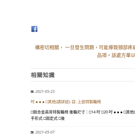
構密切相關， 一旦發生問題，可能導致頸部疼
品項。該處方單以
相關知識
2021-05-23
吋 ● ● ● □其他(請詳述): 註: 上述特製輪椅
□鋁合金高背特製輪椅 後輪尺寸：□14 吋 □20 吋 ● ● ●
手形式 □固定式 □後
2021-05-07