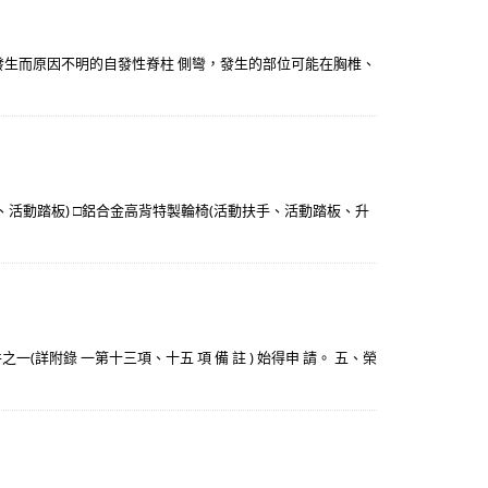
自行發生而原因不明的自發性脊柱 側彎，發生的部位可能在胸椎、
活動踏板) □鋁合金高背特製輪椅(活動扶手、活動踏板、升
一(詳附錄 一第十三項、十五 項 備 註 ) 始得申 請。 五、榮