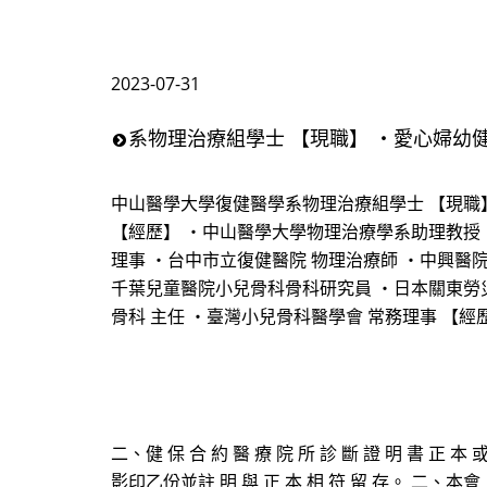
2023-07-31
系物理治療組學士 【現職】 ・愛心婦幼健
中山醫學大學復健醫學系物理治療組學士 【現職】
【經歷】 ・中山醫學大學物理治療學系助理教授 
理事 ・台中市立復健醫院 物理治療師 ・中興醫院
千葉兒童醫院小兒骨科骨科研究員 ・日本關東勞災
骨科 主任 ・臺灣小兒骨科醫學會 常務理事 【經
二、健 保 合 約 醫 療 院 所 診 斷 證 明 書 
影印乙份並註 明 與 正 本 相 符 留 存。 二