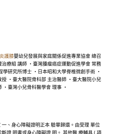
炎護膝
嬰幼兒發展與家庭關係促進專業協會 總召
治療組 講師 ・臺灣腫瘤癌症運動促進學會 常務
工程學研究所博士 ・日本昭和大學脊椎微創手術 ・
授 ・臺大醫院骨科部 主治醫師 ・臺大醫院小兒
 ・臺灣小兒骨科醫學會 理事 ・
國 民之家 一、身心障礙證明正本 驗畢歸還。由受理 單位
斷證 明書或身心障礙證 明。 其他醫 療輔具 ( 項