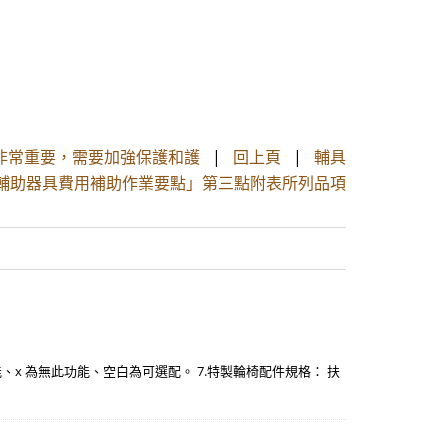
非常重要，需要加強保護和護
|
回上頁
|
輔具
療輔助器具費用補助作業要點」第三點附表所列品項
此功能、x 為無此功能、空白為可選配。 7.特製輪椅配件規格： 扶