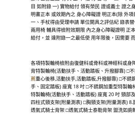
目 如附錄 一) 實物給付 領有榮民 證或義士 證之身
明書正本 或效期內之 身心障礙證 明正本(除 外項
一、手杖得由受理申請 單位開具之評估紀 錄表替
兩用椅 輔具得檢附效期限 內之身心障礙證明 正本
給付，並 達附錄一之最低使 用年限後，因需要 
各項特製輪椅檢附由復健科或骨科或神經科或身障 
背特製輪椅(活動扶手、活動踏板、升撥腳靠) □不
薦
重心後移,活動扶手,活動踏板,升撥腳靠) □不
手、固定踏板) 座寬 18 吋 □不銹鋼加重型特製輪
特製輪椅(活動扶手、活動踏板) 座寬 20 吋 頸部及軀幹用
四柱式頸支架(附量測表) □胸頸支架(附量測表) 8.圍
透氣式騎士背架 □透氣式騎士泰勒背架 盥洗如廁輔具