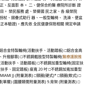
士證 正、反面影 本。 二、健保合約醫 療院所診斷 證
項目。 榮民服務 處、榮譽國 民之家、各 級榮院
 拐杖、摺疊式助行 器、一般型輪椅、 洗澡、便盆
 正本驗證)，應先依 全民健康保險相關 規定申請
合金特製輪椅(活動扶手、活動踏板) □鋁合金高
、升撥腳靠) □不銹鋼截肢型特製輪椅(
醫療護腕推
(活動扶手、活動踏板) □不銹鋼加重型輪椅(固定扶
定扶手、固定踏板) 座寬 20 吋 □不銹鋼加寬加重型
I J) (附量測表) □頸圈(硬式)* □頸圈(軟式) □
單層) (圍腰類需附量測表) 9.背架 (附量測表) □