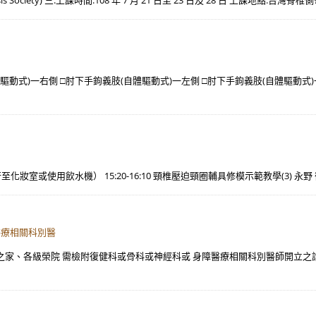
is Society) 三.上課時間:108 年 7 月 21 日至 23 日及 28 日 上課地點:台灣
驅動式)一右側 □肘下手鉤義肢(自體驅動式)一左側 □肘下手鉤義肢(自體驅動式)
自行至化妝室或使用飲水機） 15:20-16:10 頸椎壓迫頸圈輔具修模示範教學(3) 永野 徹
醫療相關科別醫
 之家、各級榮院 需檢附復健科或骨科或神經科或 身障醫療相關科別醫師開立之診