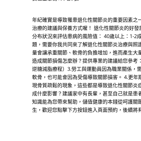
年紀確實是導致罹患退化性關節炎的重要因素之
治療的建議與保養方式喔！ 退化性關節炎的好發
分布狀況來評估患病的風險值： 40歲以上：1-2
題，需要你我共同來了解退化性關節炎治療與照護
量會讓承重關節、軟骨的負擔增加，進而產生大
造成關節損傷怎麼辦？提供專業的建議給您參考：
逆糖減脂療程）3.勞工與運動員因為職業關係
軟骨，也可能會因為受傷導致關節損害。 4.更
現骨質疏鬆的現象，這些都是導致退化性關節炎
成什麼影響？建議家中有長輩，甚至自己就是患
知識能為您帶來幫助，儲值健康的本錢從呵護關節開
生，歡迎您點擊下方按鈕進入頁面預約，後續將