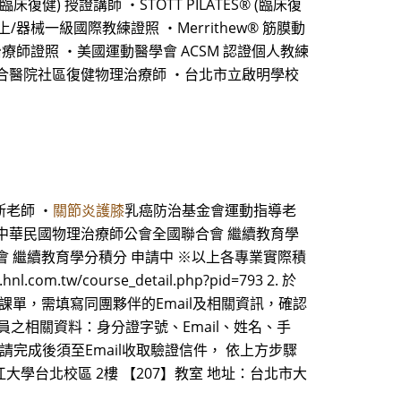
健) 授證講師 ・STOTT PILATES® (臨床復
 墊上/器械一級國際教練證照 ・Merrithew® 筋膜動
ol 動作治療師證照 ・美國運動醫學會 ACSM 認證個人教練
聯合醫院社區復健物理治療師 ・台北市立啟明學校
斯老師 ・
關節炎護膝
乳癌防治基金會運動指導老
 申請中 中華民國物理治療師公會全國聯合會 繼續教育學
會 繼續教育學分積分 申請中 ※以上各專業實際積
course_detail.php?pid=793 2. 於
單，需填寫同團夥伴的Email及相關資訊，確認
員之相關資料：身分證字號、Email、姓名、手
請完成後須至Email收取驗證信件， 依上方步驟
江大學台北校區 2樓 【207】教室 地址：台北市大