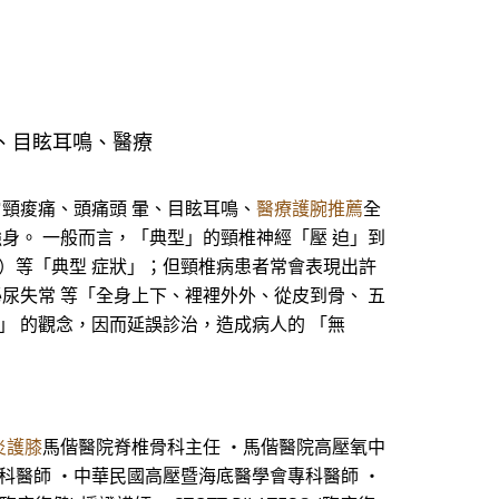
、目眩耳鳴、醫療
肩頸痠痛、頭痛頭 暈、目眩耳鳴、
醫療護腕推薦
全
身。 一般而言，「典型」的頸椎神經「壓 迫」到
禁）等「典型 症狀」；但頸椎病患者常會表現出許
尿失常 等「全身上下、裡裡外外、從皮到骨、 五
」 的觀念，因而延誤診治，造成病人的 「無
炎護膝
馬偕醫院脊椎骨科主任 ・馬偕醫院高壓氧中
專科醫師 ・中華民國高壓暨海底醫學會專科醫師 ・