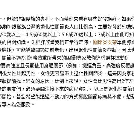
一，但並非銀髮族的專利，下面帶你來看有哪些好發族群，如果
族群1.銀髮族台灣的退化性關節炎人口比例高，主要好發於50
成50歲以上：4-5成60歲以上：5-6成70歲以上：7成以上由
的相關知識。 2.肥胖族當我們正常行走時，
關節炎支架
單側膝
量磨耗，可能導致關節提前老化，出現退化性關節炎症狀，因此也
關節不適?別忽略體重所帶來的困擾!專家教你這樣選擇運動!）
，需要高強度且長期使用身體關節（例如：搬運負重、高強度反覆
年期後女性比起男性，女性更容易患上退化性關節炎，這是因為
症狀提前找上婦女的原因，比例上來說，女性會比男性高出2倍左
者的朋友們，必須要關注接下來的病程資訊。 以上是退化性關節
始，若您希望能透過不動刀的方式擺脫關節疼痛與不便，想藉由I 
有專人為您服務。