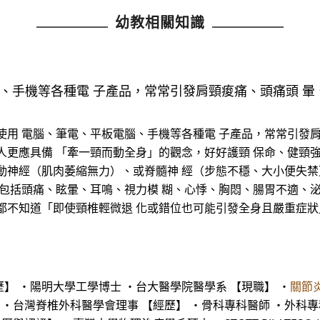
幼教相關知識
、手機等各種電 子產品，常常引發肩頸痠痛、頭痛頭 暈
使用 電腦、筆電、平板電腦、手機等各種電 子產品，常常引發
人更應具備 「牽一頸而動全身」的觀念，好好護頸 保命、健頸強
運動神經（肌肉萎縮無力）、或脊髓神 經（步態不穩、大小便失
，包括頭痛、眩暈、耳鳴、視力模 糊、心悸、胸悶、腸胃不適、泌
都不知道「即使頸椎輕微退 化或錯位也可能引發全身且嚴重症狀
歷】 ・陽明大學工學博士 ・台大醫學院醫學系 【現職】 ・
關節
 ・台灣脊椎外科醫學會理事 【經歷】 ・骨科專科醫師 ・外科