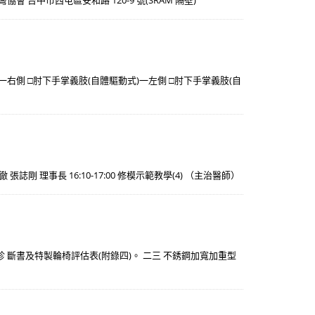
脊椎側彎協會 台中市西屯區安和路 120-9 號(SRAM 隔壁)
一右側 □肘下手掌義肢(自體驅動式)一左側 □肘下手掌義肢(自
 張誌剛 理事長 16:10-17:00 修模示範教學(4) （主治醫師）
 斷書及特製輪椅評估表(附錄四)。 二三 不銹鋼加寬加重型