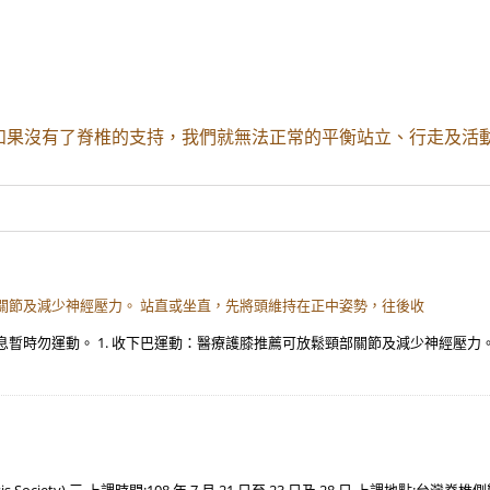
如果沒有了脊椎的支持，我們就無法正常的平衡站立、行走及活動
部關節及減少神經壓力。 站直或坐直，先將頭維持在正中姿勢，往後收
暫時勿運動。 1. 收下巴運動：醫療護膝推薦可放鬆頸部關節及減少神經壓力