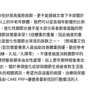
你恰好是高風險族群，更不能錯過文章下半部關於
歲以上的中老年群體，我們可以從各個年齡層的比例
此可知，退化性關節炎幾乎是大部分長者都會面臨的問
關節就需要承受1.5倍體重的重量，因此過度的重
是退化性關節炎常見的族群之一。 （想減重又怕
 （若您需要專業人員協助改善體重困擾，歡迎參考
訓練、久站／久蹲等），不僅會過度消耗關節中的
家務勞動長期多由女性處理，加上更年期停經後會出
右。 關於骨頭退化症狀與關節生病後會對生活造
炎的相關資訊，希望內容涵蓋的病理、治療與保健
CARE PRP+優適骨重新找回行動靈活的人