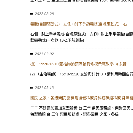
正方法。 二.主辦單位:台灣脊椎側彎協會 TSS (Taiwan Scolios
2022-08-28
義肢(自體驅動式)一左側 □肘下手鉤義肢(自體驅動式)一右
右側 □肘上手掌義肢(自體驅動式)一左側 □肘上手掌義肢(自體
體驅動式)一右側 13-2.下肢義肢(
2021-03-02
機） 15:20-16:10 頸椎壓迫頸圈輔具修模示範教學(3) 永野
(2) （主治醫師） 15:10-15:20 交流與討論 B（請利用時間
2021-03-13
國民 之家、各級榮院 需檢附復健科或骨科或神經科或 身障
二二 不銹鋼加寬加重型輪椅 台 三年 榮民服務處、榮譽國民
特製輪椅 台 三年 榮民服務處、榮譽國民 之家、各級