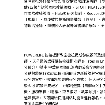
台灣脊椎外科醫學會監事 彭伊君 物理治療師 【學歷與認證
健) 四級全認證國際教練證照 ・STOTT PILATES
作國際教練證照 ・Halo® 研習結訓 ・Redcord® 
【現職】 ・群康彼拉提斯國際講師 【經歷】 ・
物理治療師 ・鐘樓怪人表演場邊物理治療師 ・
POWERLIFE 彼拉提斯教室彼拉提斯健康顧問
師 ・天母區英語授課彼拉提斯老師 (Pilates 
分積分 申請中 中華民國職能治療師公會全國聯合
分點數將依各認證單位回函即時更新於課程官網上。 【報名方式】 
報名方案中，選擇您想要的報名方式： 個人報名
後即可 結帳完成報名。 (備註)選擇【團體報名
機、服務單位、職 稱、飲食偏好、執業類別、發票形
通過驗證，即可開始使用網站功能並進行報名。 4. 
安區金華街199巷5號