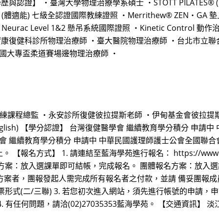
】 ・臺灣大學物理治療學系碩士 ・STOTT PILATES® (臨床復
® (體適能) 七級全認證國際教練證照 ・Merrithew® ZEN‧GA
Neurac Level 1&2 懸吊系統國際證照 ・Kinetic Contr
實康復健科診所物理治療師 ・臺大醫院物理治療師 ・台北市立
全國大專盃柔道賽場邊物理治療師 ・
及訓練課程總監 ・永安診所復健彼拉提斯老師 ・伊甸基金會彼拉提
in English) 【學分認證】 台灣復健醫學會 繼續教育學分積分
會 繼續教育學分積分 申請中 中華民國護理師護士公會全國聯合
1. 請連結至藍海學苑進行報名： https://www.hnl.com.tw/
方案：放入選課單即可結帳，完成報名。 團體報名方案：放入選課
】方案者，團報發起人需完成所有報名者之付款，並請 備妥團報成
式(二/三聯) 3. 若您初次進入網站，須先進行帳號的申請，申
有任何問題，請洽(02)27035353藍海學苑。 【交通資訊】 淡