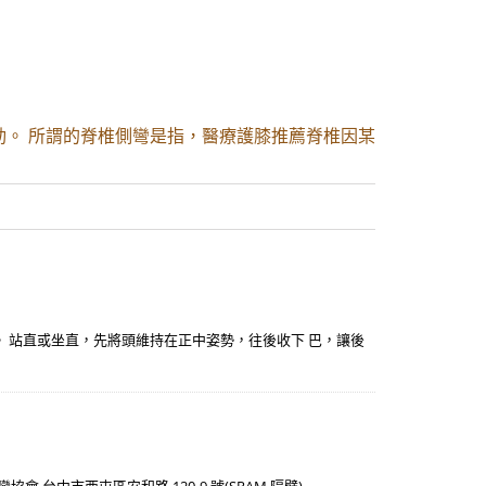
。 所謂的脊椎側彎是指，醫療護膝推薦脊椎因某
。 站直或坐直，先將頭維持在正中姿勢，往後收下 巴，讓後