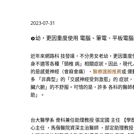
2023-07-31
幼，更因重度使用 電腦、筆電、平板電腦
近年來網路科 技發達，不分男女老幼，更因重度
身不適等各種「頸椎 病」相關症狀。因此，現代
的是感覺神經（會麻會痛）、
醫療護腕推薦
或 
多 「非典型」的「交感神經受到激惹」的 症狀
臟六腑」的不舒服。可惜的是，許多 各科的醫師
助」。
台大醫學系 骨科兼任助理教授 張定國 主任 【學
心主任 ・馬偕醫院資深主治醫師 ・部定助理教授