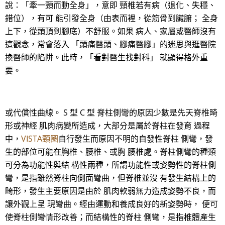
說：「牽一頸而動全身」，意即 頸椎若有病（退化、失穩、
錯位），有可 能引發全身（由表而裡，從筋骨到臟腑； 全身
上下，從頭頂到腳底）不舒服。如果 病人、家屬或醫師沒有
這觀念，常會落入 「頭痛醫頭、腳痛醫腳」的迷思與逛醫院
換醫師的陷阱。此時，「看對醫生找對科」 就顯得格外重
要。
或代償性曲線。 S 型 C 型 脊柱側彎的原因少數是先天脊椎畸
形或神經 肌肉病變所造成，大部分是屬於脊柱在發育 過程
中，
VISTA頸圈
自行發生而原因不明的自發性脊柱 側彎，發
生的部位可能在胸椎、腰椎、或胸 腰椎處。脊柱側彎的種類
可分為功能性與結 構性兩種，所謂功能性或姿勢性的脊柱側
彎，是指雖然脊柱向側面彎曲，但脊椎並沒 有發生結構上的
畸形，發生主要原因是由於 肌肉軟弱無力造成姿勢不良，而
讓外觀上呈 現彎曲。經由運動和養成良好的新姿勢時， 便可
使脊柱側彎情形改善；而結構性的脊柱 側彎，是指椎體產生