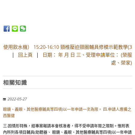
使用飲水機） 15:20-16:10 頸椎壓迫頸圈輔具修模示範教學(3
|
回上頁
|
日期： 年 月 日 三、受理申請單位： (榮服
處、榮家)
相關知識
2022-05-27
眼鏡、義眼、其他醫療輔具等四項)以一年申請一次為限。 四.申請人應備之
西醫健
三.因情形特殊，經專案報請本會核准者，得不受申請年限之限制。惟附表
內所列各項目輔具(助聽器、 眼鏡、義眼、其他醫療輔具等四項)以一年申請