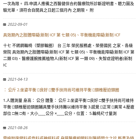
一次為限。 四.申請人應備之西醫健保合約醫療院所診斷證明書、聽力圖及
驗光單，須符合自開具之日起三個月內 之期限。 附
2022-09-01
具效期內之肢體障礙(新制 ICF 第 七類 05)、平衡機能障礙(新制 ICF
十七 不銹鋼輪椅（塑膠輪圈） 台 三年 榮民服務處、榮譽國民 之家、各級
榮院 具效期內之肢體障礙(新制 ICF 第 七類 05)、平衡機能障礙(新制 ICF 第
二類 03)、醫療護腕推薦植物人(新制 ICF 第 一類 09)、失智症證明者(新制
IC
2021-04-13
： 公斤 2.坐姿平衡 □良好 □雙手扶持尚可維持平衡 □頸椎壓迫頸圈
1.人體測量 身高： 公分 體重： 公斤 2.坐姿平衡 □良好 □雙手扶持尚可維持
平衡 □頸椎壓迫頸圈輔具雙手扶持難以維持平衡 3.感覺 □正常 □異常 4.壓瘡
部位 □無 □有，大小____公分 ×____公分，位置： 5.輪椅尺寸量測
2021-08-26
需檢附復健科或骨科或神經科或 身障醫療相關科別醫師開立之診 斷書及特