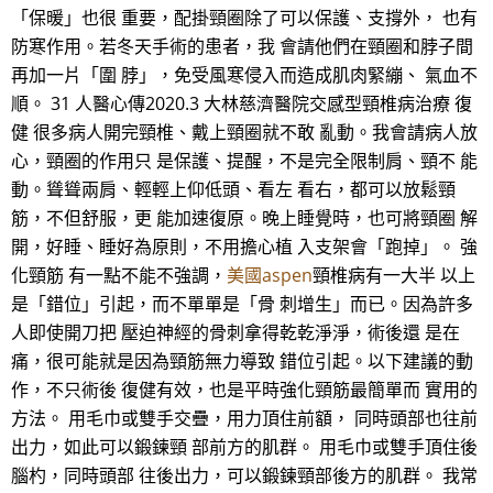
「保暖」也很 重要，配掛頸圈除了可以保護、支撐外， 也有
防寒作用。若冬天手術的患者，我 會請他們在頸圈和脖子間
再加一片「圍 脖」，免受風寒侵入而造成肌肉緊繃、 氣血不
順。 31 人醫心傳2020.3 大林慈濟醫院交感型頸椎病治療 復
健 很多病人開完頸椎、戴上頸圈就不敢 亂動。我會請病人放
心，頸圈的作用只 是保護、提醒，不是完全限制肩、頸不 能
動。聳聳兩肩、輕輕上仰低頭、看左 看右，都可以放鬆頸
筋，不但舒服，更 能加速復原。晚上睡覺時，也可將頸圈 解
開，好睡、睡好為原則，不用擔心植 入支架會「跑掉」。 強
化頸筋 有一點不能不強調，
美國aspen
頸椎病有一大半 以上
是「錯位」引起，而不單單是「骨 刺增生」而已。因為許多
人即使開刀把 壓迫神經的骨刺拿得乾乾淨淨，術後還 是在
痛，很可能就是因為頸筋無力導致 錯位引起。以下建議的動
作，不只術後 復健有效，也是平時強化頸筋最簡單而 實用的
方法。 用毛巾或雙手交疊，用力頂住前額， 同時頭部也往前
出力，如此可以鍛鍊頸 部前方的肌群。 用毛巾或雙手頂住後
腦杓，同時頭部 往後出力，可以鍛鍊頸部後方的肌群。 我常