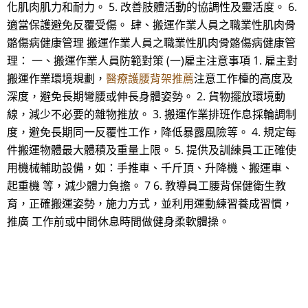
化肌肉肌力和耐力。 5. 改善肢體活動的協調性及靈活度。 6.
適當保護避免反覆受傷。 肆、搬運作業人員之職業性肌肉骨
骼傷病健康管理 搬運作業人員之職業性肌肉骨骼傷病健康管
理： 一、搬運作業人員防範對策 (一)雇主注意事項 1. 雇主對
搬運作業環境規劃，
醫療護腰背架推薦
注意工作檯的高度及
深度，避免長期彎腰或伸長身體姿勢。 2. 貨物擺放環境動
線，減少不必要的雜物推放。 3. 搬運作業排班作息採輪調制
度，避免長期同一反覆性工作，降低暴露風險等。 4. 規定每
件搬運物體最大體積及重量上限。 5. 提供及訓練員工正確使
用機械輔助設備，如：手推車、千斤頂、升降機、搬運車、
起重機 等，減少體力負擔。 7 6. 教導員工腰背保健衛生教
育，正確搬運姿勢，施力方式，並利用運動練習養成習慣，
推廣 工作前或中間休息時間做健身柔軟體操。