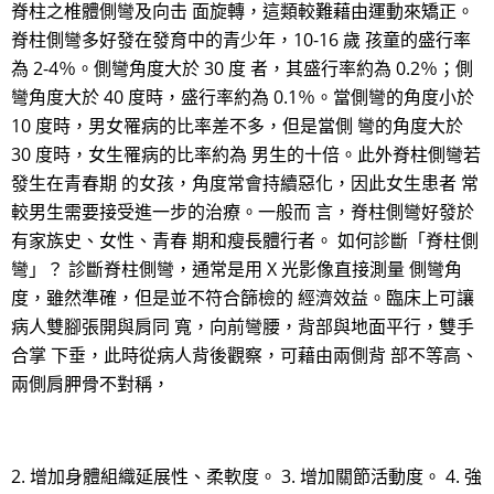
脊柱之椎體側彎及向击 面旋轉，這類較難藉由運動來矯正。
脊柱側彎多好發在發育中的青少年，10-16 歲 孩童的盛行率
為 2-4％。側彎角度大於 30 度 者，其盛行率約為 0.2％；側
彎角度大於 40 度時，盛行率約為 0.1％。當側彎的角度小於
10 度時，男女罹病的比率差不多，但是當側 彎的角度大於
30 度時，女生罹病的比率約為 男生的十倍。此外脊柱側彎若
發生在青春期 的女孩，角度常會持續惡化，因此女生患者 常
較男生需要接受進一步的治療。一般而 言，脊柱側彎好發於
有家族史、女性、青春 期和瘦長體行者。 如何診斷「脊柱側
彎」？ 診斷脊柱側彎，通常是用 X 光影像直接測量 側彎角
度，雖然準確，但是並不符合篩檢的 經濟效益。臨床上可讓
病人雙腳張開與肩同 寬，向前彎腰，背部與地面平行，雙手
合掌 下垂，此時從病人背後觀察，可藉由兩側背 部不等高、
兩側肩胛骨不對稱，
2. 增加身體組織延展性、柔軟度。 3. 增加關節活動度。 4. 強