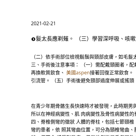
2021-02-21
髮太長應剃薙。 （三）學習深呼吸、咳
（二）依手術部位檢視鬍鬚與頸部皮膚，如毛髮太
三、手術後注意事項： （一）需配戴頸圈者，配
再換軟質飲食、
美國aspen
接著回復正常飲食。
引流管。 （五）手術後避免頸部過度伸展或搖頭
在青少年期骨骼生長快速時才被發現，此時期男與女
所以在神經病變性、肌 肉病變性及骨性病變性的
四、脊椎側彎的徵狀 人體的脊柱，包括七節頸椎
彎的患者，依 照其彎曲位置，可分為頸椎彎曲、胸椎