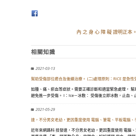
內 之 身 心 障 礙 證明正
相關知識
2021-03-13
幫助受傷部位癒合及後續治療。 (二)處理原則：RICE 是急
如腫、痛、瘀血等症狀。需要正確診斷和適當緊急處理， 幫助受
避免進一步受傷。 I：Ice－冰敷： 受傷後立即冰敷，止血、
2021-05-29
達，不分男女老幼，更因重度使用 電腦、筆電、平板電腦、
近年來網路科 技發達，不分男女老幼，更因重度使用 電腦