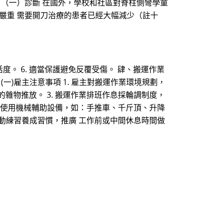
 （一）診斷 在國外，學校和社區對脊柱側彎學童
，嚴重 需要開刀治療的患者已經大幅減少（註十
活度。 6. 適當保護避免反覆受傷。 肆、搬運作業
)雇主注意事項 1. 雇主對搬運作業環境規劃，
雜物推放。 3. 搬運作業排班作息採輪調制度，
正確使用機械輔助設備，如：手推車、千斤頂、升降
運動練習養成習慣，推廣 工作前或中間休息時間做