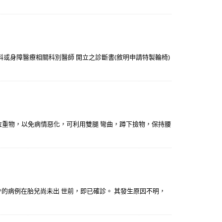
科或身障醫療相關科別醫師 開立之診斷書(敘明申請特製輪椅)
、拉重物，以免病情惡化，可利用雙腿 彎曲，蹲下撿物，保持腰
少的病例在胎兒尚未出 世前，即已確診。 其發生原因不明，