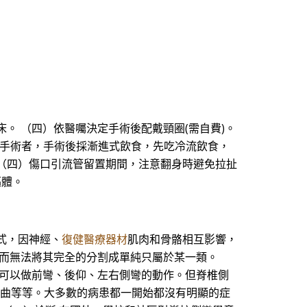
。 （四）依醫囑決定手術後配戴頸圈(需自費)。
位手術者，手術後採漸進式飲食，先吃冷流飲食，
 （四）傷口引流管留置期間，注意翻身時避免拉扯
軀體。
方式，因神經、
復健醫療器材
肌肉和骨骼相互影響，
，而無法將其完全的分割成單純只屬於某一類。
人可以做前彎、後仰、左右側彎的動作。但脊椎側
 形彎曲等等。大多數的病患都一開始都沒有明顯的症