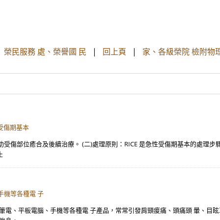
本。 榮民服務 處、榮譽國 民
|
回上頁
|
家、各級榮院 檢附物
性受傷期基本
傷部位癒合及後續治療。 (二)處理原則：RICE 是急性受傷期基本的處理步驟
止
手機等各種電 子
、筆電、平板電腦、手機等各種電 子產品，常常引發肩頸痠痛、頭痛頭 暈、目