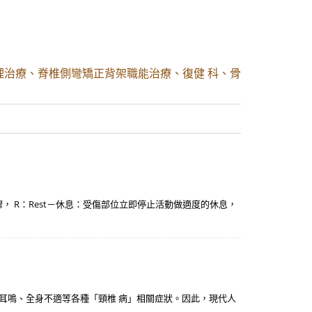
理治療、脊椎側彎矯正背架職能治療、復健 科、骨
， R：Rest－休息：受傷部位立即停止活動做適度的休息，
眩耳鳴、全身不適等各種「頸椎 病」相關症狀。因此，現代人