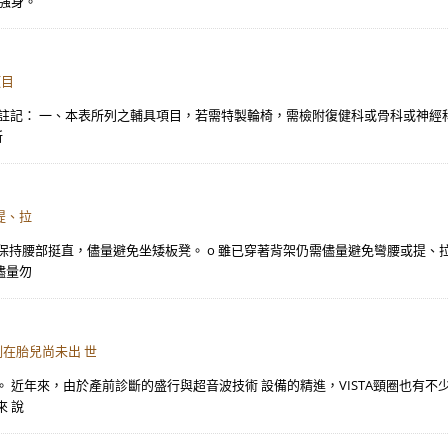
強身。
項目
榮院 註記： 一、本表所列之輔具項目，若需特製輪椅，需檢附復健科或骨科或神經
所
提、拉
支持，保持腰部挺直，儘量避免坐矮板凳。 o 雖已穿著背架仍需儘量避免彎腰或提
儘量勿
例在胎兒尚未出 世
 近年來，由於產前診斷的盛行與超音波技術 設備的精進，VISTA頸圈也有不
 說