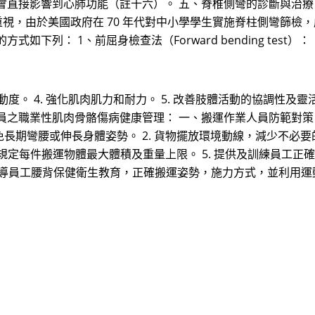
會直接影響到心肺功能（註十六）。 五、脊椎側彎的診斷與治療
當重視，由於美國政府在 70 年代對中小學學生實施脊柱側彎篩檢
下列： 1、前屈身檢查法（Forward bending test）：
活動度。 4. 強化肌肉肌力和耐力。 5. 改善肢體活動的協調性及靈
之職業性肌肉骨骼傷病健康管理： 一、搬運作業人員防範對策 (一
長期彎腰或伸長身體姿勢。 2. 貨物擺放環境動線，減少不必要的
 規定每件搬運物體最大體積及重量上限。 5. 提供及訓練員工
. 教導員工腰背保健衛生教育，正確搬運姿勢，施力方式，並利用