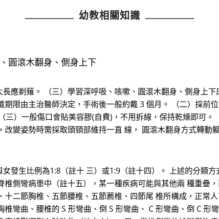
幼教相關知識
嗽、圓滾木翻身、側身上下
長應剃薙。 （三）學習深呼吸、咳嗽、圓滾木翻身、側身上下床
戴期限由主治醫師決定，手術後一般約戴 3 個月。 （二）採前
 （三）一般傷口會貼美容膠(自費)，不用拆線，保持乾燥即可。
，改變姿勢時需採取頭頸部維持一直 線， 圓滾木翻身方式轉動
發生比例為1:8（註十 三）或1:9（註十四）。 上述的分類
脊椎側彎病患中（註十五），某一種疾病可能與其他兩 種重疊
、十二節胸椎、五節腰椎、五節薦椎、四節尾 椎所構成，正常
彎曲、腰椎的 S 形彎曲、倒 S 形彎曲、 C 形彎曲、倒 C