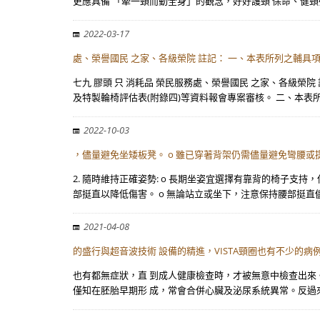
更應具備 「牽一頸而動全身」的觀念，好好護頸 保命、健頸
2022-03-17
處、榮譽國民 之家、各級榮院 註記： 一、本表所列之輔具
七九 膠頭 只 消耗品 榮民服務處、榮譽國民 之家、各級
及特製輪椅評估表(附錄四)等資料報會專案審核。 二、本表
2022-10-03
，儘量避免坐矮板凳。 o 雖已穿著背架仍需儘量避免彎腰或
2. 隨時維持正確姿勢: o 長期坐姿宜選擇有靠背的椅子
部挺直以降低傷害。 o 無論站立或坐下，注意保持腰部挺直
2021-04-08
的盛行與超音波技術 設備的精進，VISTA頸圈也有不少的病
也有都無症狀，直 到成人健康檢查時，才被無意中檢查出來。
僅知在胚胎早期形 成，常會合併心臟及泌尿系統異常。反過來