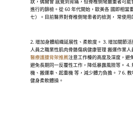
狀，偶爾會 感覺到背痛，但脊椎側彎嚴重者可能
進行的篩檢。從 60 年代開始，歐美各 國即相
七）。目前醫界對脊椎側彎患者的檢測， 常使用的方式如
2. 增加身體組織延展性、柔軟度。 3. 增加關節
人員之職業性肌肉骨骼傷病健康管理 搬運作業人員
醫療護腰背架推薦
注意工作檯的高度及深度，避免
避免長期同一反覆性工作，降低暴露風險等。 4.
機、搬運車、起重機 等，減少體力負擔。 7 6
健身柔軟體操。