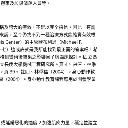
、搬家及垃圾清運人員等，
宣稱及誇大的療效，不足以完全採信，因此，有需
患來說，至今仍找不到一種治療方式能確實有效根
Center）的主管歐布利恩（Michael F.
三十七）這或許就是我所能找到最正面的答案吧！希
脊椎側彎術後結果之影響因子與臨床探討。私 立長
立長庚大學機械工程研究所。頁 4。 註三、林季
 39。 註四、林季福（2004）。身心動作教
福（2004）。身心動作教育課程應用於開發學童
，或延緩惡化的速度 2.加強肌肉力量，穩定並建立