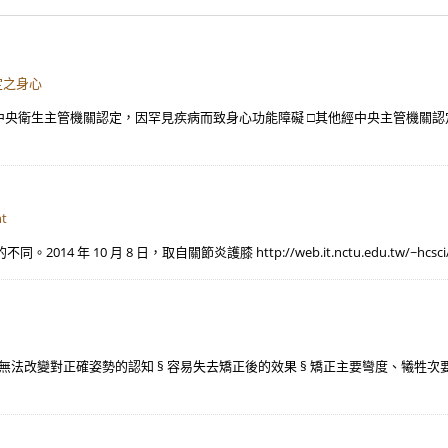
定之身心
___ □經中央衛生主管機關認定，因罕見疾病而致身心功能障礙 □其他經中央主管機
t
 月 8 日，取自關節炎護膝 http://web.it.nctu.edu.tw/~hcsci/hospit
無法改變對正確姿勢的認知 § 容易失去矯正後的效果 § 矯正主要彎度、犧牲次要