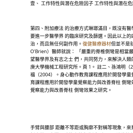
壹、 工作特性與潛在危險因子 工作特性與潛在
第四、附加療法 的治療方式琳瑯滿目，既沒有醫
要進一步醫學界 的臨床研究及篩選。因此以上的
治，而且無任何副作用。
復健醫療器材
但並不是就該
O'Brien）醫師就說： 「嚴重的脊椎側彎是
望醫學界及有志之士 們，共同努力，來解決人類的
庚大學機械工程研究所。頁 1。 註二、孫鴻明（
福（2004）。身心動作教育課程應用於開發學童
育課程應用於開發學童覺察能力與改善脊柱 側彎效
覺察能力與改善脊柱 側彎效果之研究。
手臂與腰部 距離不等距或胸廓不對稱等現象，來判