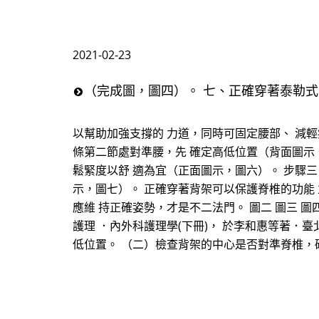
2021-02-23
（完成圖，圖四）。 七、正確穿著泰勒式
以幫助加強支撐的 力道，同時可固定腰部、 減輕
條第二節處對準腰，先 確定高低位置（背面圖示
鬆緊度以舒 適為宜（正面圖示，圖六）。 步驟
示，圖七）。 正確穿著背架可以保護脊椎的功能
應維 持正確姿勢，才是不二法門。 圖二 圖三 圖四 
護理 ．內外科護理學(下冊)， 於李和惠等著．臺
低位置。 （二）檢查背架的中心是否對準脊椎，