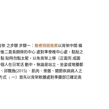
架 之步驟 步驟一：
醫療頸圈推薦
以背架中間 橫
架後二直長鋼條的中心 處對準脊椎中心處，黏貼之
黏 貼時勿黏太緊，以免背架上移（正面完 成圖
於個人在日常活 動中，無論是站立、坐姿或彎腰都
娥、邱飄逸(2015) ．肌肉、骨骼、關節疾病病人之
、穿著方式 ﹙一）首先以背架軟腰處對準腰部已確定高