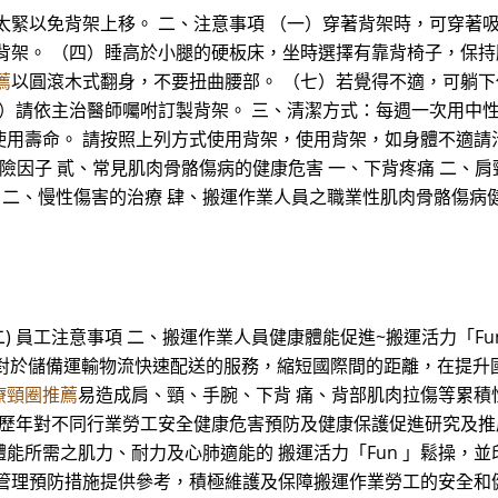
太緊以免背架上移。 二、注意事項 （一）穿著背架時，可穿著
背架。 （四）睡高於小腿的硬板床，坐時選擇有靠背椅子，保持
薦
以圓滾木式翻身，不要扭曲腰部。 （七）若覺得不適，可躺下
九）請依主治醫師囑咐訂製背架。 三、清潔方式：每週一次用中
命。 請按照上列方式使用背架，使用背架，如身體不適請洽醫護人員
與潛在危險因子 貳、常見肌肉骨骼傷病的健康危害 一、下背疼痛 二、
療 二、慢性傷害的治療 肆、搬運作業人員之職業性肌肉骨骼傷病
) 員工注意事項 二、搬運作業人員健康體能促進~搬運活力「Fun 
運作業對於儲備運輸物流快速配送的服務，縮短國際間的距離，在提
療頸圈推薦
易造成肩、頸、手腕、下背 痛、背部肌肉拉傷等累積
持歷年對不同行業勞工安全健康危害預防及健康保護促進研究及推
所需之肌力、耐力及心肺適能的 搬運活力「Fun 」鬆操，並印
管理預防措施提供參考，積極維護及保障搬運作業勞工的安全和