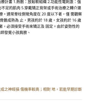
療計畫 1.熱敷：放鬆軟組織 2.功能性電刺激：強
力不足的肌肉 5.穿戴矯正背架或手術治療之轉介建
。通常脊柱側彎角度在 20 度以下者，僅 需觀察
成熟為 止，男孩約於 18 歲，女孩約於 16 歲
上者，必須接受手術來矯正及 固定。由於姿勢性的
老師發覺小孩肩膀、
造成之神經損 傷機率較高；相對 地，若能早期診斷