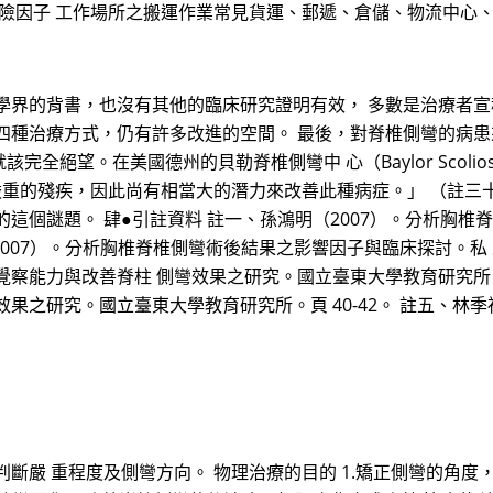
危險因子 工作場所之搬運作業常見貨運、郵遞、倉儲、物流中心
學界的背書，也沒有其他的臨床研究證明有效， 多數是治療者
四種治療方式，仍有許多改進的空間。 最後，對脊椎側彎的病
完全絕望。在美國德州的貝勒脊椎側彎中 心（Baylor Scoliosis 
相當嚴重的殘疾，因此尚有相當大的潛力來改善此種病症。」 （註
這個謎題。 肆●引註資料 註一、孫鴻明（2007）。分析胸椎
2007）。分析胸椎脊椎側彎術後結果之影響因子與臨床探討。私 
覺察能力與改善脊柱 側彎效果之研究。國立臺東大學教育研究所。頁
果之研究。國立臺東大學教育研究所。頁 40-42。 註五、林季
斷嚴 重程度及側彎方向。 物理治療的目的 1.矯正側彎的角度