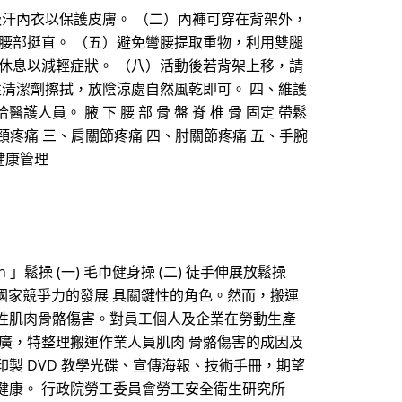
吸汗內衣以保護皮膚。 （二）內褲可穿在背架外，
腰部挺直。 （五）避免彎腰提取重物，利用雙腿
休息以減輕症狀。 （八）活動後若背架上移，請
性清潔劑擦拭，放陰涼處自然風乾即可。 四、維護
。 腋 下 腰 部 骨 盤 脊 椎 骨 固定 帶鬆
肩頸疼痛 三、肩關節疼痛 四、肘關節疼痛 五、手腕
健康管理
」鬆操 (一) 毛巾健身操 (二) 徒手伸展放鬆操
升國家競爭力的發展 具關鍵性的角色。然而，搬運
性肌肉骨骼傷害。對員工個人及企業在勞動生產
廣，特整理搬運作業人員肌肉 骨骼傷害的成因及
製 DVD 教學光碟、宣傳海報、技術手冊，期望
健康。 行政院勞工委員會勞工安全衛生研究所