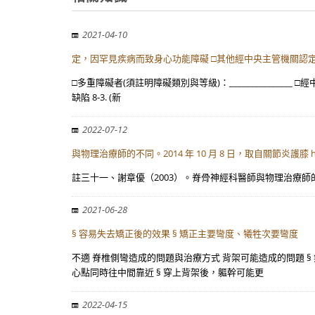
2021-04-10
定，因罕見疾病而致身心功能障礙 □其他經中央主管機關認
□多重障礙者(須註明障礙類別與等級)：____________
缺陷 8-3. (新
2022-07-12
與物理治療師的不同。2014 年 10 月 8 日，取自關節炎護膝 h
註三十一、謝章優（2003）。脊骨神經科醫師與物理治療師的不同。2014 年 10
2021-06-28
§ 容易失去矯正後的效果 § 矯正主要彎度、犧牲次要彎度
不適 脊椎側彎造成的問題與治療方式 背架可能造成的問題 § 
心點同時往中間靠近 § 穿上背架後，軀幹可能更
2022-04-15