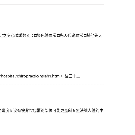
關認定之身心障礙類別：□染色體異常 □先天代謝異常 □其他先天
al/chiropractic/hsieh1.htm。 註三十二
彎度 § 沒有被背架包覆的部位可能更歪斜 § 無法讓人體的中