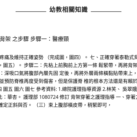
幼教相關知識
背架 之步驟 步驟一：醫療頸
疼痛及維持正確姿勢 （完成圖，圖四）。 七、正確穿著泰勒式背
，圖五）。 步驟二：先粘上前胸前上方第一條 鬆緊帶，再將背
三：深吸口氣將腹部內層先固 定後，再將外層兩條橫黏貼帶束上，
 並預防脊椎再度受到傷害，但是保護脊 椎的根本方法還是有賴
圖五 圖六 圖七 參考資料: 1.總院護理指導資源 2.林笑、 吳翠
北：華杏。 護理部 1080724 修訂 背架穿著之護理指導 一
確定正斜與否。 （三）束上腹部橫皮帶，稍緊即可，