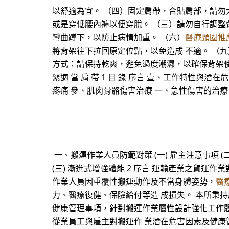
以舒適為宜。 （四）固定肩帶，合貼肩部，請勿
或是穿低腰內褲以便穿脫。 （三）請勿自行調整
彎曲蹲下，以防止病情加重。 （六）
醫療頸圈推
將背架往下拉回原定位點，以免造成 不適。 （
方式：請保持乾爽，避免過度潮濕，以確保背架使用壽
緊適 當 肩 帶 1 目 錄 序言 壹、工作特性
疼痛 參、肌肉骨骼傷害治療 一、急性傷害的治
一、搬運作業人員防範對策 (一) 雇主注意事項 (二
(三) 漸進式增強體能 2 序言 運輸產業之貨
作業人員因重覆性搬運動作及不當身體姿勢，
醫
力、醫療復健、保險給付等造 成損失。 本所秉
健康管理事項，針對搬運作業屬性設計強化工作體能
從業員工與雇主對搬運作 業潛在危害因素及健康