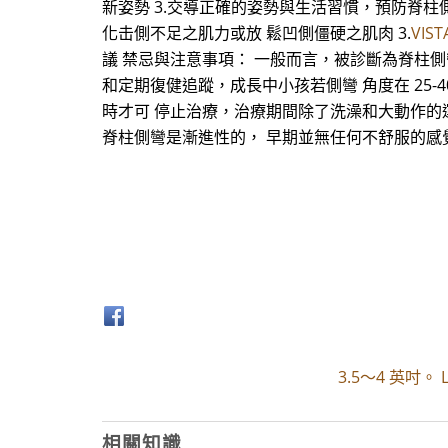
新姿勢 3.交導正確的姿勢與生活習慣，預防脊柱側
化击側不足之肌力或放 鬆凹側僵硬之肌肉 3.
VIS
議 禁忌與注意事項： 一般而言，被診斷為脊柱側
和定期復健追蹤，成長中小孩若側彎 角度在 25-
時才可 停止治療，治療期間除了洗澡和大動作的運
脊柱側彎是漸進性的， 早期並無任何不舒服的感
3.5～4 英吋。
相關知識