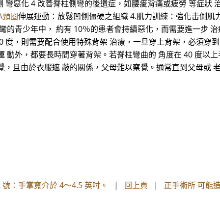
 彎惡化 4 改善脊柱側彎的後遺症，如腰痠背痛或疲勞 等症狀 治
TA頸圈
伸展運動：放鬆凹側僵硬之組織 4.肌力訓練：強化击側肌
彎的青少年中， 約有 10％的患者會持續惡化，而需要進一步 治療
40 度，則需要配合使用特殊背架 治療，一旦穿上背架，必須穿到骨骼
 動外，都要長時間穿著背架。若脊柱彎曲的 角度在 40 度以
覺，且由於衣服遮 蔽的關係，父母難以察覺。通常直到父母或 
 L 號：手掌寬介於 4～4.5 英吋。
|
回上頁
|
正手術所 可能