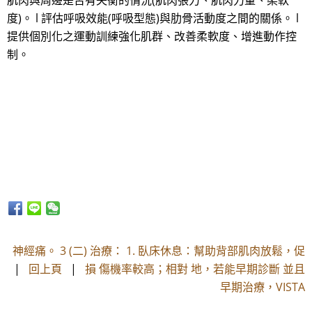
肌肉與周邊是否有失衡的情況(肌肉張力、肌肉力量、柔軟
度)。 l 評估呼吸效能(呼吸型態)與肋骨活動度之間的關係。 l
提供個別化之運動訓練強化肌群、改善柔軟度、增進動作控
制。
神經痛。 3 (二) 治療： 1. 臥床休息：幫助背部肌肉放鬆，促
|
回上頁
|
損 傷機率較高；相對 地，若能早期診斷 並且
早期治療，VISTA