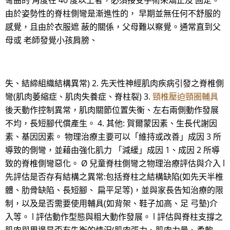
彎曲的 角度在 40 度以上者，必須接受手術來矯正及 固定。
由於姿勢性的脊柱側彎是漸進性的， 早期並無任何不舒服的
感覺，且由於衣服遮 蔽的關係，父母難以察覺。通常直到父
母或 老師發覺小孩肩膀、
失、結締組織結構異常) 2. 先天性神經肌肉疾病引發之脊椎側
彎(肌肉萎縮症、肌肉失養症、脊柱裂) 3.
頸椎壓迫頸圈輔具
後天動作控制異常，肌肉關節位置失衡、左右兩側動作發展
不均，長短腳代償產生。 4. 其他: 賀爾蒙因素、生長代謝因
素、基因因素。 物理治療主要可以「維持或改善」成因 3 所
導致的側彎，並藉由強化肌力 「減緩」成因 1、成因 2 所導
致的脊椎側彎惡化。 Ø 兒童脊柱側彎之物理治療評估與介入 l
先評估是否存有結構之異常:包括脊柱之結構缺陷(如先天半椎
體、肋骨缺陷、長短腳、 扁平足等)，並與家長告知治療的限
制，以及是否需要使用輔具(如背架、鞋子加高、足 弓墊)介
入等。 l 評估動作型態與粗大動作發展。 l 評估與脊柱支撐之