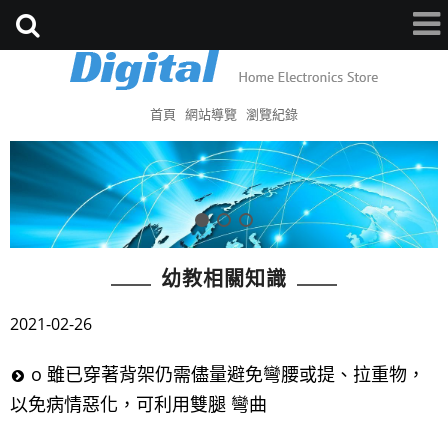
首頁
網站導覽
瀏覽紀錄
幼教相關知識
2021-02-26
o 雖已穿著背架仍需儘量避免彎腰或提、拉重物，
以免病情惡化，可利用雙腿 彎曲