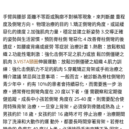
手臂與腰部 距離不等距或胸廓不對稱等現象，來判斷嚴 重程
度及側彎方向。 物理治療的目的 1.矯正側彎的角度，或延緩
惡化的速度 2.加強肌肉力量，穩定並建立新姿勢 3.交導正確
的姿勢與生活習慣，預防脊柱側 彎惡化 4 改善脊柱側彎的後
遺症，如腰痠背痛或疲勞 等症狀 治療計畫 1.熱敷：放鬆軟組
織 2.功能性電刺激：強化击側不足之肌力或放 鬆凹側僵硬之
肌肉 3.
VISTA頸圈
伸展運動：放鬆凹側僵硬之組織 4.肌力訓
練：強化击側肌力不足的肌肉 5.穿戴矯正背架或手術治療之
轉介建議 禁忌與注意事項： 一般而言，被診斷為脊柱側彎的
青少年中， 約有 10％的患者會持續惡化，而需要進一步 治
療。通常脊柱側彎角度在 20 度以下者，僅 需觀察和定期復
健追蹤，成長中小孩若側彎 角度在 25-40 度，則需要配合使
用特殊背架 治療，一旦穿上背架，必須穿到骨骼成熟為 止，
男孩約於 18 歲，女孩約於 16 歲時才可 停止治療，治療期間
除了洗澡和大動作的運 動外，都要長時間穿著背架。若脊柱