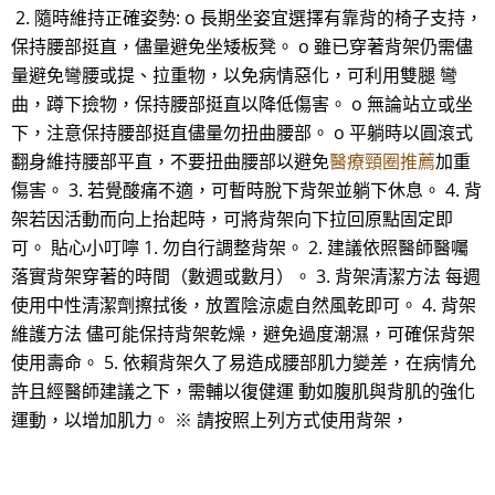
2. 隨時維持正確姿勢: o 長期坐姿宜選擇有靠背的椅子支持，
保持腰部挺直，儘量避免坐矮板凳。 o 雖已穿著背架仍需儘
量避免彎腰或提、拉重物，以免病情惡化，可利用雙腿 彎
曲，蹲下撿物，保持腰部挺直以降低傷害。 o 無論站立或坐
下，注意保持腰部挺直儘量勿扭曲腰部。 o 平躺時以圓滾式
翻身維持腰部平直，不要扭曲腰部以避免
醫療頸圈推薦
加重
傷害。 3. 若覺酸痛不適，可暫時脫下背架並躺下休息。 4. 背
架若因活動而向上抬起時，可將背架向下拉回原點固定即
可。 貼心小叮嚀 1. 勿自行調整背架。 2. 建議依照醫師醫囑
落實背架穿著的時間（數週或數月）。 3. 背架清潔方法 每週
使用中性清潔劑擦拭後，放置陰涼處自然風乾即可。 4. 背架
維護方法 儘可能保持背架乾燥，避免過度潮濕，可確保背架
使用壽命。 5. 依賴背架久了易造成腰部肌力變差，在病情允
許且經醫師建議之下，需輔以復健運 動如腹肌與背肌的強化
運動，以增加肌力。 ※ 請按照上列方式使用背架，