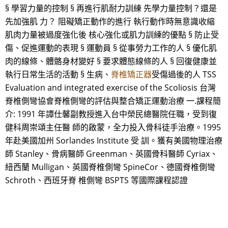
§ 學習力量的控制 § 再進行肌耐力訓練 先學力量控制？還是
先加強肌 力？ 阻礙矯正動作的進行 執行動作時無意識收縮
肌肉力量被過度強化後 核心強化或肌力訓練的優點 § 防止受
傷、促進運動的表現 § 運動員 § 從事勞力工作的人 § 優化肌
肉的線條、體骼身材變好 § 要求體態線條的人 § 回復健康並
執行日常生活的活動 § 生病、
脊椎矯正器
受傷過後的人 TSS
Evaluation and integrated exercise of the Scoliosis 台灣
脊椎側彎協會脊椎側彎的評估與整合矯正運動治療 一.課程簡
介: 1991 年譚仕馨副教授進入台中榮民總醫院任職，受到復
健科周崇頌主任醫 師的啟蒙，全力投入骨科徒手治療。1995
年赴美國加州 Sorlandes Institute 受 訓。獲有美國物理治療
師 Stanley、骨病醫師 Greenman、英國骨科醫師 Cyriax、
紐西蘭 Mulligan、英國脊椎側彎 SpineCor、德國脊椎側彎
Schroth、西班牙脊 椎側彎 BSPTS 等國際課程認證