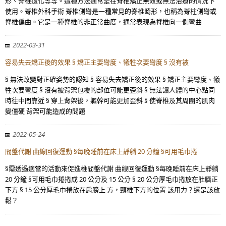
形、脊椎退化等等。這種方法通常是在脊椎矯正無效或無法治療的情況下
使用。脊椎外科手術 脊椎側彎是一種常見的脊椎畸形，也稱為脊柱側彎或
脊椎偏曲。它是一種脊椎的非正常曲度，通常表現為脊椎向一側彎曲
2022-03-31
容易失去矯正後的效果 § 矯正主要彎度、犧牲次要彎度 § 沒有被
§ 無法改變對正確姿勢的認知 § 容易失去矯正後的效果 § 矯正主要彎度、犧
牲次要彎度 § 沒有被背架包覆的部位可能更歪斜 § 無法讓人體的中心點同
時往中間靠近 § 穿上背架後，軀幹可能更加歪斜 § 使脊椎及其周圍的肌肉
變僵硬 背架可能造成的問題
2022-05-24
間盤代謝 曲線回復運動 §每晚睡前在床上靜躺 20 分鐘 §可用毛巾捲
§需透過適當的活動來促進椎間盤代謝 曲線回復運動 §每晚睡前在床上靜躺
20 分鐘 §可用毛巾捲捲成 20 公分及 15 公分 § 20 公分厚毛巾捲放在肚臍正
下方 § 15 公分厚毛巾捲放在肩膀上 方，頸椎下方的位置 該用力？還是該放
鬆？