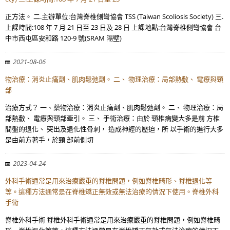
正方法。 二.主辦單位:台灣脊椎側彎協會 TSS (Taiwan Scoliosis Society) 三.
上課時間:108 年 7 月 21 日至 23 日及 28 日 上課地點:台灣脊椎側彎協會 台
中市西屯區安和路 120-9 號(SRAM 隔壁)
2021-08-06
物治療：消炎止痛劑、肌肉鬆弛劑。 二、 物理治療：局部熱敷、 電療與頸
部
治療方式？ 一、藥物治療：消炎止痛劑、肌肉鬆弛劑。 二、 物理治療：局
部熱敷、 電療與頸部牽引。 三、 手術治療：由於 頸椎病變大多是前 方椎
間盤的退化、 突出及退化性骨刺， 造成神經的壓迫，所 以手術的進行大多
是由前方著手，於頸 部前側切
2023-04-24
外科手術通常是用來治療嚴重的脊椎問題，例如脊椎畸形、脊椎退化等
等。這種方法通常是在脊椎矯正無效或無法治療的情況下使用。脊椎外科
手術
脊椎外科手術 脊椎外科手術通常是用來治療嚴重的脊椎問題，例如脊椎畸