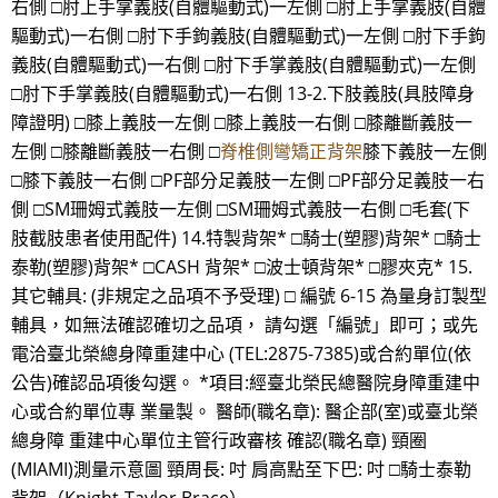
右側 □肘上手掌義肢(自體驅動式)一左側 □肘上手掌義肢(自體
驅動式)一右側 □肘下手鉤義肢(自體驅動式)一左側 □肘下手鉤
義肢(自體驅動式)一右側 □肘下手掌義肢(自體驅動式)一左側
□肘下手掌義肢(自體驅動式)一右側 13-2.下肢義肢(具肢障身
障證明) □膝上義肢一左側 □膝上義肢一右側 □膝離斷義肢一
左側 □膝離斷義肢一右側 □
脊椎側彎矯正背架
膝下義肢一左側
□膝下義肢一右側 □PF部分足義肢一左側 □PF部分足義肢一右
側 □SM珊姆式義肢一左側 □SM珊姆式義肢一右側 □毛套(下
肢截肢患者使用配件) 14.特製背架* □騎士(塑膠)背架* □騎士
泰勒(塑膠)背架* □CASH 背架* □波士頓背架* □膠夾克* 15.
其它輔具: (非規定之品項不予受理) □ 編號 6-15 為量身訂製型
輔具，如無法確認確切之品項， 請勾選「編號」即可；或先
電洽臺北榮總身障重建中心 (TEL:2875-7385)或合約單位(依
公告)確認品項後勾選。 *項目:經臺北榮民總醫院身障重建中
心或合約單位專 業量製。 醫師(職名章): 醫企部(室)或臺北榮
總身障 重建中心單位主管行政審核 確認(職名章) 頸圈
(MIAMI)測量示意圖 頸周長: 吋 肩高點至下巴: 吋 □騎士泰勒