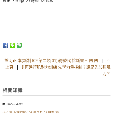
背架（Knight-Taylor Brace）
證明正 本(新制 ICF 第二類 01))得替代 診斷書。 四 四
|
回
上頁
|
§ 再進行肌耐力訓練 先學力量控制？還是先加強肌
力？
相關知識
2022-04-08
ety) 三.上課時間:108 年 7 月 21 日至 23