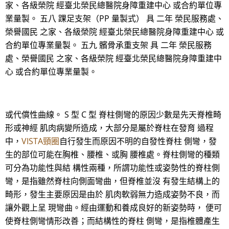
家、各級榮院 經臺北榮民總醫院身障重建中心 或合約單位專
業量製。 五八 踝足支架（PP 量製式） 具 二年 榮民服務處、
榮譽國民 之家、各級榮院 經臺北榮民總醫院身障重建中心 或
合約單位專業量製。 五九 髕骨承重支架 具 二年 榮民服務
處、榮譽國民 之家、各級榮院 經臺北榮民總醫院身障重建中
心 或合約單位專業量製。
或代償性曲線。 S 型 C 型 脊柱側彎的原因少數是先天脊椎畸
形或神經 肌肉病變所造成，大部分是屬於脊柱在發育 過程
中，
VISTA頸圈
自行發生而原因不明的自發性脊柱 側彎，發
生的部位可能在胸椎、腰椎、或胸 腰椎處。脊柱側彎的種類
可分為功能性與結 構性兩種，所謂功能性或姿勢性的脊柱側
彎，是指雖然脊柱向側面彎曲，但脊椎並沒 有發生結構上的
畸形，發生主要原因是由於 肌肉軟弱無力造成姿勢不良，而
讓外觀上呈 現彎曲。經由運動和養成良好的新姿勢時， 便可
使脊柱側彎情形改善；而結構性的脊柱 側彎，是指椎體產生