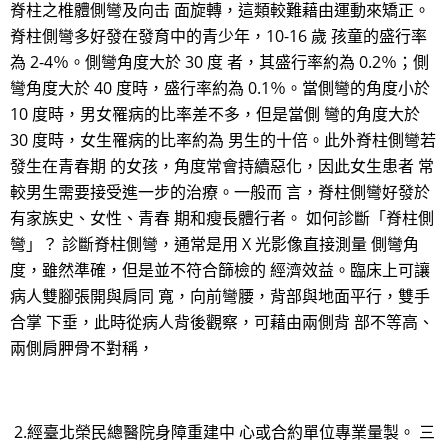
脊柱之椎體側彎及向击 面旋轉，這類較難藉由運動來矯正。
脊柱側彎多好發在發育中的青少年，10-16 歲 孩童的盛行率
為 2-4％。側彎角度大於 30 度 者，其盛行率約為 0.2％；側
彎角度大於 40 度時，盛行率約為 0.1％。當側彎的角度小於
10 度時，男女罹病的比率差不多，但是當側 彎的角度大於
30 度時，女生罹病的比率約為 男生的十倍。此外脊柱側彎若
發生在青春期 的女孩，角度常會持續惡化，因此女生患者 常
較男生需要接受進一步的治療。一般而 言，脊柱側彎好發於
有家族史、女性、青春 期和瘦長體行者。 如何診斷「脊柱側
彎」？ 診斷脊柱側彎，通常是用 X 光影像直接測量 側彎角
度，雖然準確，但是並不符合篩檢的 經濟效益。臨床上可讓
病人雙腳張開與肩同 寬，向前彎腰，背部與地面平行，雙手
合掌 下垂，此時從病人背後觀察，可藉由兩側背 部不等高、
兩側肩胛骨不對稱，
2.經臺北榮民總醫院身障重建中 心或合約單位專業量製。 三