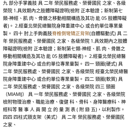
九 部分手掌義肢 具 二年 榮民服務處、榮譽國民 之家、各級
榮院 1.具效期內之肢體障礙證明(檢附 正本驗證；新制第七
類-神經、肌 肉、骨骼之移動相關構造及其功 能 05 肢體障礙
者)。 2.經臺北榮民總醫院身障重建中心 或合約單位專業量
製。 四十 肘上手鉤義肢
脊椎側彎矯正背架
(自體驅動式) 具 二
年 榮民服務處、榮譽國民 之家、各級榮院 1.具效期內之肢體
障礙證明(檢附 正本驗證；新制第七類-神經、肌 肉、骨骼之
移動相關構造及其功 能 05 肢體障礙者)。 2.經臺北榮民總醫
院身障重建中心 或合約單位專業量製。 四一 頸圈(硬式) 具
二年 榮民服務處、榮譽國民 之家、各級榮院 經臺北榮民總醫
院身障重建中心 或合約單位專業量製。 四二 頸圈(軟質) 具
二年 榮民服務處、榮譽國民 之家、各級榮院 四三 頸圈
（MIAMIJ） 具 一年 榮民服務處、榮譽國民 之家、各級榮院
檢附物理治療、職能治療、復健 科、骨科、身障醫療科、神
經科等 醫 事 人 員 開 立 的 量 測 表 ( 附 錄 五)，以利製作。
四四 四柱式頸支架（美式） 具 二年 榮民服務處、榮譽國民
之家、