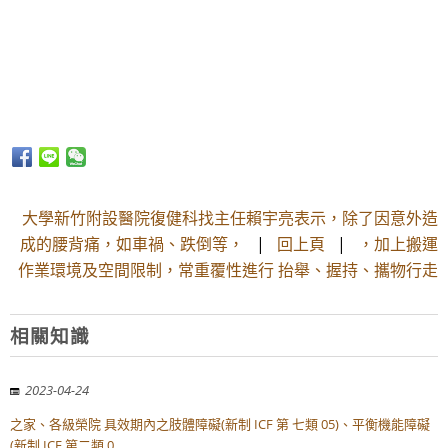
大學新竹附設醫院復健科找主任賴宇亮表示，除了因意外造
成的腰背痛，如車禍、跌倒等，
|
回上頁
|
，加上搬運
作業環境及空間限制，常重覆性進行 抬舉、握持、攜物行走
相關知識
2023-04-24
之家、各級榮院 具效期內之肢體障礙(新制 ICF 第 七類 05)、平衡機能障礙
(新制 ICF 第二類 0