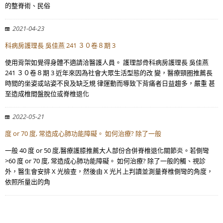
的整脊術、民俗
2021-04-23
科病房護理長 吳佳燕 241 ３０卷８期 3
使用背架如覺得身體不適請洽醫護人員。 護理部骨科病房護理長 吳佳燕
241 ３０卷８期 3 近年來因為社會大眾生活型態的改 變，醫療頸圈推薦長
時間的坐姿或站姿不良及缺乏規 律運動而導致下背痛者日益趨多，嚴重 甚
至造成椎間盤脫位或脊椎退化
2022-05-21
度 or 70 度, 常造成心肺功能障礙。 如何治療? 除了一般
一般 40 度 or 50 度,醫療護膝推薦大人部份合併脊椎退化關節炎。若側彎
>60 度 or 70 度, 常造成心肺功能障礙。 如何治療? 除了一般的觸、視診
外，醫生會安排 X 光檢查，然後由 X 光片上判讀並測量脊椎側彎的角度，
依照所量出的角