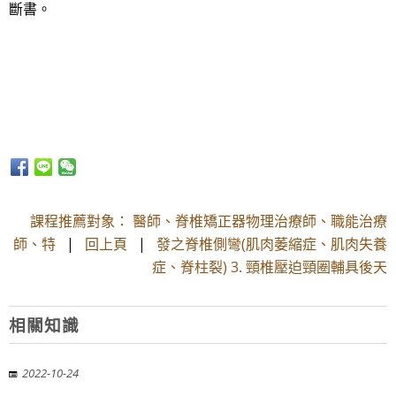
斷書。
課程推薦對象： 醫師、脊椎矯正器物理治療師、職能治療
師、特
|
回上頁
|
發之脊椎側彎(肌肉萎縮症、肌肉失養
症、脊柱裂) 3. 頸椎壓迫頸圈輔具後天
相關知識
2022-10-24