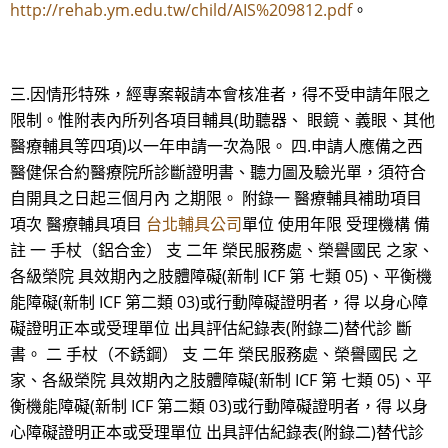
http://rehab.ym.edu.tw/child/AIS%209812.pdf
。
三.因情形特殊，經專案報請本會核准者，得不受申請年限之
限制。惟附表內所列各項目輔具(助聽器、 眼鏡、義眼、其他
醫療輔具等四項)以一年申請一次為限。 四.申請人應備之西
醫健保合約醫療院所診斷證明書、聽力圖及驗光單，須符合
自開具之日起三個月內 之期限。 附錄一 醫療輔具補助項目
項次 醫療輔具項目
台北輔具公司
單位 使用年限 受理機構 備
註 一 手杖（鋁合金） 支 二年 榮民服務處、榮譽國民 之家、
各級榮院 具效期內之肢體障礙(新制 ICF 第 七類 05)、平衡機
能障礙(新制 ICF 第二類 03)或行動障礙證明者，得 以身心障
礙證明正本或受理單位 出具評估紀錄表(附錄二)替代診 斷
書。 二 手杖（不銹鋼） 支 二年 榮民服務處、榮譽國民 之
家、各級榮院 具效期內之肢體障礙(新制 ICF 第 七類 05)、平
衡機能障礙(新制 ICF 第二類 03)或行動障礙證明者，得 以身
心障礙證明正本或受理單位 出具評估紀錄表(附錄二)替代診