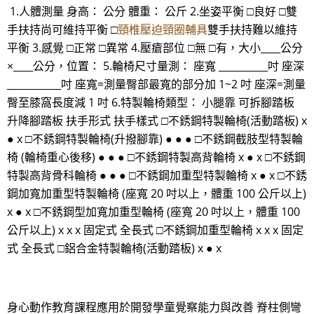
1.人體測量 身高： 公分 體重： 公斤 2.坐姿平衡 □良好 □雙
手扶持尚可維持平衡 □
頸椎壓迫頸圈輔具
雙手扶持難以維持
平衡 3.感覺 □正常 □異常 4.壓瘡部位 □無 □有，大小____公分
×____公分，位置： 5.輪椅尺寸量測： 座寬 __________吋 座深
___________吋 座寬=測量臀部最寬的部分加 1~2 吋 座深=測量
臀至膝窩長度減 1 吋 6.特製輪椅類型： 小腿靠 可拆腳踏板
升降腳踏板 扶手形式 扶手樣式 □不銹鋼特製輪椅(活動踏板) x
● x □不銹鋼特製輪椅(升撥腳靠) ● ● ● □不銹鋼截肢型特製輪
椅 (輪椅重心後移) ● ● ● □不銹鋼特製高背輪椅 x ● x □不銹鋼
特製高背骨科輪椅 ● ● ● □不銹鋼加重型特製輪椅 x ● x □不銹
鋼加寬加重型特製輪椅 (座寬 20 吋以上，體重 100 公斤以上)
x ● x □不銹鋼型加寬加重型輪椅 (座寬 20 吋以上，體重 100
公斤以上) x x x 固定式 全長式 □不銹鋼加重型輪椅 x x x 固定
式 全長式 □鋁合金特製輪椅(活動踏板) x ● x
身心動作教育課程應用於開發學童覺察能力與改善 脊柱側彎