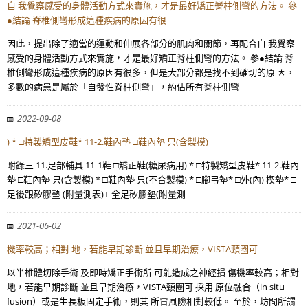
自 我覺察感受的身體活動方式來實施，才是最好矯正脊柱側彎的方法。 參
●結論 脊椎側彎形成這種疾病的原因有很
因此，提出除了適當的運動和伸展各部分的肌肉和關節，再配合自 我覺察
感受的身體活動方式來實施，才是最好矯正脊柱側彎的方法。 參●結論 脊
椎側彎形成這種疾病的原因有很多，但是大部分都是找不到確切的原 因，
多數的病患是屬於「自發性脊柱側彎」，約佔所有脊柱側彎
2022-09-08
) * □特製矯型皮鞋* 11-2.鞋內墊 □鞋內墊 只(含製模)
附錄三 11.足部輔具 11-1鞋 □矯正鞋(糖尿病用) * □特製矯型皮鞋* 11-2.鞋內
墊 □鞋內墊 只(含製模) * □鞋內墊 只(不合製模) * □腳弓墊* □外(內) 楔墊* □
足後跟矽膠墊 (附量測表) □全足矽膠墊(附量測
2021-06-02
機率較高；相對 地，若能早期診斷 並且早期治療，VISTA頸圈可
以半椎體切除手術 及即時矯正手術所 可能造成之神經損 傷機率較高；相對
地，若能早期診斷 並且早期治療，VISTA頸圈可 採用 原位融合（in situ
fusion）或是生長板固定手術，則其 所冒風險相對較低。 至於，坊間所謂