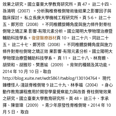
效果之研究。國立臺東大學教育研究所。頁 47。 註二十四、
孫鴻明（2007）。分析胸椎脊椎側彎術後結果之影響因子與
臨床探討。 私立長庚大學機械工程研究所。頁 5-6。 註二十
五、鄭芳欣（2008）。不同椎體旋轉角度與施力條件對脊柱
側彎之矯正果 影響-有限元素分析。國立陽明大學物理治療暨
輔助科技學系。
復健醫療器材
頁 10。 註二十六、同註二十
五。 註二十七、鄭芳欣（2008）。不同椎體旋轉角度與施力
條件對脊柱側彎之矯正效 果影響-有限元素分析。國立陽明大
學物理治療暨輔助科技學系。 頁 11。 註二十八、林育姍、
胡榮和、胡雅珍、樊惠瑜（2009）。背架的種類及其功能。
2014 年 10 月 10 日，取自
http://blog.xuite.net/wdt5861/twblog/130104764。 現代
鐘樓怪人-淺談脊椎側彎 9 註二十九、林季福（2004）。身心
動作教育課程應用於開發學童覺察能力與改善 脊柱側彎效果
之研究。國立臺東大學教育研究所。頁 48。 註三十、李承
擇、陳晉瑋（2009）。青少年原發性脊椎側彎。2014 年 10
月 5 日， 取自