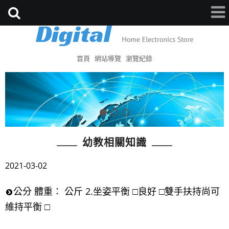
首頁
網站導覽
瀏覽紀錄
幼教相關知識
2021-03-02
公分 體重： 公斤 2.坐姿平衡 □良好 □雙手扶持尚可
維持平衡 □