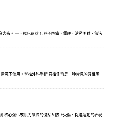
宗。 一、臨床症狀 1. 脖子酸痛、僵硬、活動困難、無法
情況下使用。脊椎外科手術 脊椎側彎是一種常見的脊椎畸
化後 核心強化或肌力訓練的優點 § 防止受傷、促進運動的表現