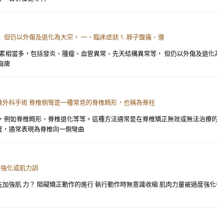
但仍以外傷及退化為大宗。 一、臨床症狀 1. 脖子酸痛、僵
素相當多，包括發炎、腫瘤、血管異常、先天結構異常等， 但仍以外傷及退化為大
麻痺
外科手術 脊椎側彎是一種常見的脊椎畸形，也稱為脊柱
，例如脊椎畸形、脊椎退化等等。這種方法通常是在脊椎矯正無效或無法治療的
度，通常表現為脊椎向一側彎曲
心強化或肌力訓
是先加強肌 力？ 阻礙矯正動作的進行 執行動作時無意識收縮 肌肉力量被過度強