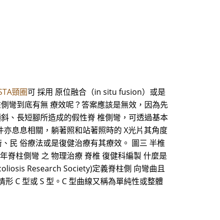
ISTA頸圈
可 採用 原位融合（in situ fusion）或是
椎側彎到底有無 療效呢？答案應該是無效，因為先
傾斜、長短腳所造成的假性脊 椎側彎，可透過基本
條件亦息息相關，躺著照和站著照時的 X光片其角度
、民 俗療法或是復健治療有其療效。 圖三 半椎
台大醫網 青少年脊柱側彎 之 物理治療 脊椎 復健科編製 什麼是
s Research Society)定義脊柱側 向彎曲且
情形 C 型或 S 型。C 型曲線又稱為單純性或整體