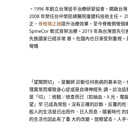
。1996 年創立台灣徒手治療研習協會，開啟台
2008 年榮任台中榮民總醫院復健科技術主任。
正，
脊椎矯正器
提升治療效果，至今脊椎側彎個案累
SpineCor 軟式背架治療。2019 年為台灣
先進國家已經非常 普。在國內也日漸受到重視，
彎矯
「望聞問切」，是醫師 診斷任何疾病的基本功，
理異常而導致身心症或是自律神經失 調。診治這
是「切」：檢驗／檢查而已（如抽血、X 光、電
望」早 已成為常態。沒有正確的診斷，反覆的吃
般人的生活是日出而作、日入而息，隨著時代 的
的生活也因此有了重 大的改變，放眼望去，人手