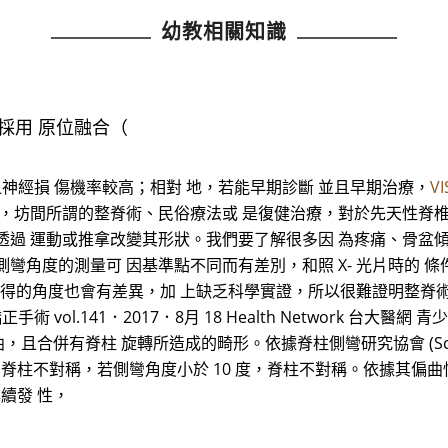
幼教相關知識
 採用 原位融合（
神經損 傷機率較高；相對 地，若能早期診斷 並且早期治療，
V
於，坊間所謂的整脊術、民俗療法或 是復健治療，對於先天性脊
透過 運動或推拿改變其形狀。我們要了解很多因 為疼痛、骨盆
彎角度的測量可 因基準點不同而有差別，和照 X- 光片時的 
所測得的角度也會有差異，加 上缺乏科學實證，所以很難證明整脊術
手術及矯正手術 vol.141．2017．8月 18 Health Network 
，且合併有脊柱 旋轉所造成的畸形。依據脊柱側彎研究協會 (Scoliosi
稱之為脊柱不對稱，若側彎角度小於 10 度，脊柱不對稱。依據其偏曲
續發 性，