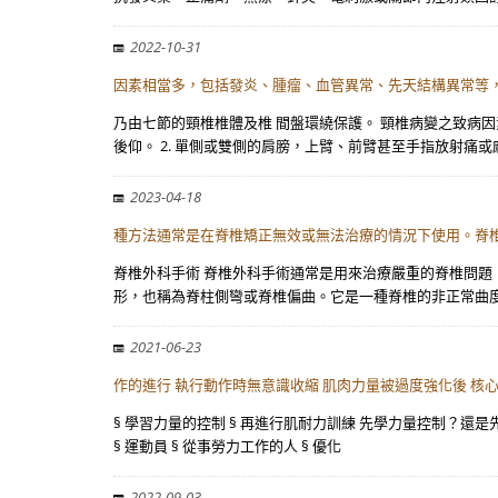
2022-10-31
因素相當多，包括發炎、腫瘤、血管異常、先天結構異常等， 
乃由七節的頸椎椎體及椎 間盤環繞保護。 頸椎病變之致病因
後仰。 2. 單側或雙側的肩膀，上臂、前臂甚至手指放射痛或
2023-04-18
種方法通常是在脊椎矯正無效或無法治療的情況下使用。脊椎
脊椎外科手術 脊椎外科手術通常是用來治療嚴重的脊椎問題
形，也稱為脊柱側彎或脊椎偏曲。它是一種脊椎的非正常曲
2021-06-23
作的進行 執行動作時無意識收縮 肌肉力量被過度強化後 核
§ 學習力量的控制 § 再進行肌耐力訓練 先學力量控制？還
§ 運動員 § 從事勞力工作的人 § 優化
2022-09-03