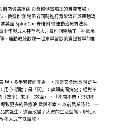
彎與肌肉骨骼疾病 與脊椎側彎矯正的自費市場。
中心，使脊椎側 彎患者同時進行背架矯正與運動矯
國 SpineCor 脊椎側 彎運動治療方法與
 近年來青少年與成人甚至老人之脊椎側彎矯正，在歐美
老師、運動教練歡迎一起來學習歐美實證醫學的側
表 現，多半繁複而非專一，常常又會因長期 的生
：用心 傾聽；是「問」：詳細詢問病史；絕對不
快（效率）求 利（效益），「不聞不問，只切不
導致更多的醫療浪 費與不幸。 以前農業時代，一
 品的誕生，進而改變了大眾的生活型態。現代人
讓許多人成了低頭族。