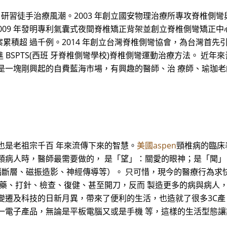
灣 研習徒手治療風潮。2003 年創立國安物理治療所專攻脊椎側
 2009 年發明專利氣囊式夜間脊椎矯正背架並創立脊椎側彎矯正
積超 過千例。2014 年創立台灣脊椎側彎協會，為台灣首先引進英
首先引進 BSPTS(西班 牙脊椎側彎學校)脊椎側彎運動治療方法。
是一塊剛興起的自費藍海市場，有興趣的醫師、治 療師、瑜珈
也是老祖宗千百 年來流傳下來的智慧。
美國aspen
頸椎病的臨床
類病人時，醫師最需要做的， 是「望」：關愛的眼神；是「聞」
腦斷層、磁振造影、神經傳導等）。 只可惜，現今的醫療行為求
 藥、打針、檢查、復健、甚至開刀，反而 製造更多的病與病人，
變遷及科技的日新月異，帶來了便利的生活，也造就了很多3C產
一電子產品，無論是平板電腦又或是手機 等，這樣的生活型態