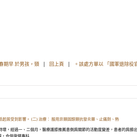
春期早 於男孩，頸
|
回上頁
|
。該處方單以 「國軍退除役
起居受到影響。 (二) 治療： 服用非類固醇類抗發炎藥、止痛劑、熱
壞，經過一、二個月，醫療護膝推薦患側肩關節的活動度變差，患者的肩膀出現劇
醇，合併復健專科