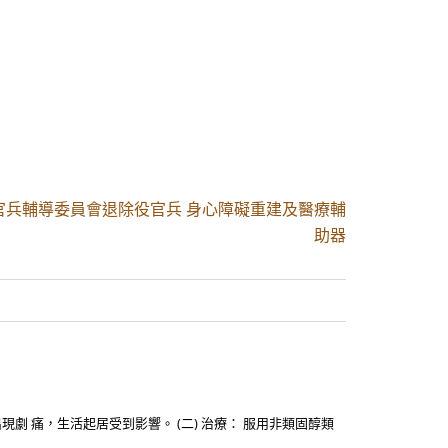
官兵輔導委員會退除役官兵 身心障礙重建及醫療輔
助器
 痛，生活起居受到影響。 (二) 治療： 服用非類固醇類