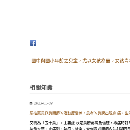
國中與國小年齡之兒童，尤以女孩為最。女孩青
相關知識
2023-05-09
膝推薦患側肩關節的活動度變差，患者的肩膀出現劇 痛，生活
又稱為「五十肩」。主要症 狀是肩膀疼痛及僵硬，疼痛時好時
抗發炎藥、止痛劑、熱療、針灸、電刺激或關節內注射類固