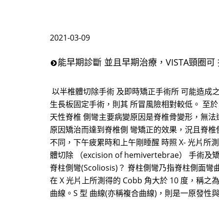
2021-03-09
能早期診斷 並且早期治療，VISTA頸圈可
以半椎體切除手術 及即時矯正手術所 可能造成之
生長板固定手術，則其 所冒風險相對較低。 至
天性脊椎 側彎主要病變原因是脊椎骨變形，無法
原因矯治而達到脊椎側 彎矯正的效果，況且脊椎側
不同，下午疲累時和上午剛睡醒 時照 X- 光片
體切除 （excision of hemivertebrae） 
脊柱側彎(Scoliosis)？ 脊柱側彎乃指脊柱側面彎曲
在 X 光片上所測得的 Cobb 角大於 10 度，
曲線。S 型 曲線(亦稱複合曲線)，則是一原發性與