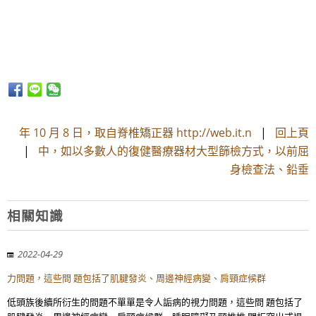
年 10 月 8 日，取自脊椎矯正器 http://web.it.n
|
回上頁
|
中，如以多數人的復健醫療器材大型篩檢方式，以前屈
身檢查法、鉛垂
相關知識
2022-04-29
力問題，這些問 題包括了肌腱發炎、周邊神經病變、肩頸症候群
低頭族後續所衍生的問題不單單是令人詬病的視力問題，這些問 題包括了