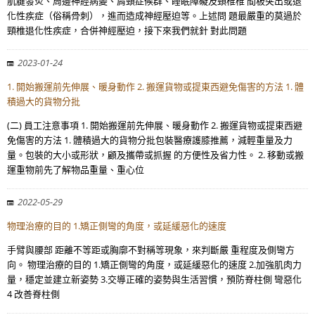
肌腱發炎、周邊神經病變、肩頸症候群、睡眠障礙及頸椎椎 間板突出或退
化性疾症（俗稱骨刺），進而造成神經壓迫等。上述問 題最嚴重的莫過於
頸椎退化性疾症，合併神經壓迫，接下來我們就針 對此問題
2023-01-24
1. 開始搬運前先伸展、暖身動作 2. 搬運貨物或提東西避免傷害的方法 1. 體
積過大的貨物分批
(二) 員工注意事項 1. 開始搬運前先伸展、暖身動作 2. 搬運貨物或提東西避
免傷害的方法 1. 體積過大的貨物分批包裝醫療護膝推薦，減輕重量及力
量。包裝的大小或形狀，顧及攜帶或抓握 的方便性及省力性。 2. 移動或搬
運重物前先了解物品重量、重心位
2022-05-29
物理治療的目的 1.矯正側彎的角度，或延緩惡化的速度
手臂與腰部 距離不等距或胸廓不對稱等現象，來判斷嚴 重程度及側彎方
向。 物理治療的目的 1.矯正側彎的角度，或延緩惡化的速度 2.加強肌肉力
量，穩定並建立新姿勢 3.交導正確的姿勢與生活習慣，預防脊柱側 彎惡化
4 改善脊柱側