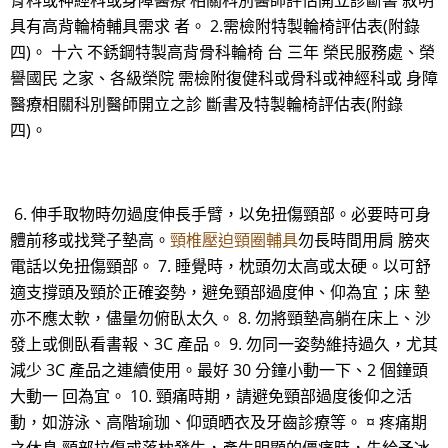
骨科或神經科或身障醫療 相關科別醫師評估開立診斷書 敘明
具有高背輪椅輔具需求 者。 2.需檢附特製輪椅評估表(附錄
四)。 十六 不銹鋼特製高背骨科輪椅 台 三年 榮民服務處、榮
譽國民 之家、各級榮院 需檢附復健科或骨科或神經科或 身障
醫療相關科別醫師開立之診 斷書及特製輪椅評估表(附錄
四)。
6. 伸手取物時勿過度伸長手臂，以免扭傷頸部。必要時可身
體前移或找凳子墊高。
頸椎壓迫頸圈輔具
勿長時間用肩 膀夾
電話以免扭傷頸部。 7. 睡覺時，枕頭勿太高或太硬。以可舒
適支撐頭及頸於正確姿勢，避免頸部過度伸、仰為宜；床 墊
亦不應太軟，儘量勿俯臥太久。 8. 勿將頸墊高躺在床上、沙
發上或側臥看書報、3C 產品。 9. 勿同一姿勢維持過久，尤其
減少 3C 產品之連續使用。最好 30 分鐘小動一下、2 個鐘頭
大動一 回為宜。 10. 頸痛時期，請避免頸部過度後仰之活
動，如游泳、高階瑜珈、仰頭晒衣及牙齒診療等。 ¤ 疼痛期