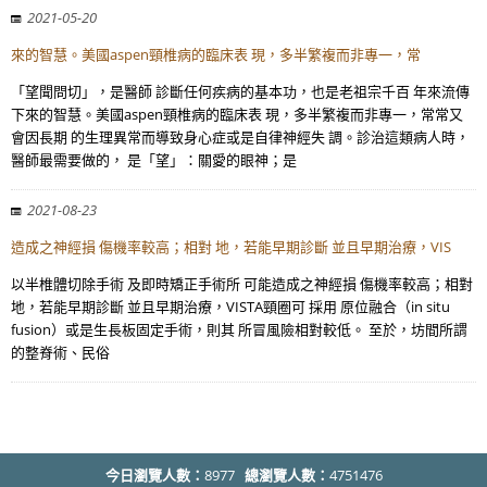
2021-05-20
來的智慧。美國aspen頸椎病的臨床表 現，多半繁複而非專一，常
「望聞問切」，是醫師 診斷任何疾病的基本功，也是老祖宗千百 年來流傳
下來的智慧。美國aspen頸椎病的臨床表 現，多半繁複而非專一，常常又
會因長期 的生理異常而導致身心症或是自律神經失 調。診治這類病人時，
醫師最需要做的， 是「望」：關愛的眼神；是
2021-08-23
造成之神經損 傷機率較高；相對 地，若能早期診斷 並且早期治療，VIS
以半椎體切除手術 及即時矯正手術所 可能造成之神經損 傷機率較高；相對
地，若能早期診斷 並且早期治療，VISTA頸圈可 採用 原位融合（in situ
fusion）或是生長板固定手術，則其 所冒風險相對較低。 至於，坊間所謂
的整脊術、民俗
今日瀏覽人數：
8977
總瀏覽人數：
4751476