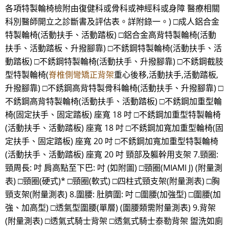
各項特製輪椅檢附由復健科或骨科或神經科或身障 醫療相關
科別醫師開立之診斷書及評估表。詳附錄一。) □成人鋁合金
特製輪椅(活動扶手、活動踏板) □鋁合金高背特製輪椅(活動
扶手、活動踏板、升撥腳靠) □不銹鋼特製輪椅(活動扶手、活
動踏板) □不銹鋼特製輪椅(活動扶手、升撥腳靠) □不銹鋼截肢
型特製輪椅(
脊椎側彎矯正背架
重心後移,活動扶手,活動踏板,
升撥腳靠) □不銹鋼高背特製骨科輪椅(活動扶手、升撥腳靠) □
不銹鋼高背特製輪椅(活動扶手、活動踏板) □不銹鋼加重型輪
椅(固定扶手、固定踏板) 座寬 18 吋 □不銹鋼加重型特製輪椅
(活動扶手、活動踏板) 座寬 18 吋 □不銹鋼加寬加重型輪椅(固
定扶手、固定踏板) 座寬 20 吋 □不銹鋼加寬加重型特製輪椅
(活動扶手、活動踏板) 座寬 20 吋 頸部及軀幹用支架 7.頸圈:
頸周長: 吋 肩高點至下巴: 吋 (如附圖) □頸圈(MIAMI J) (附量測
表) □頸圈(硬式)* □頸圈(軟式) □四柱式頸支架(附量測表) □胸
頸支架(附量測表) 8.圍腰: 肚臍圍: 吋 □圍腰(加強型) □圍腰(加
強、加高型) □透氣型圍腰(單層) (圍腰類需附量測表) 9.背架
(附量測表) □透氣式騎士背架 □透氣式騎士泰勒背架 盥洗如廁