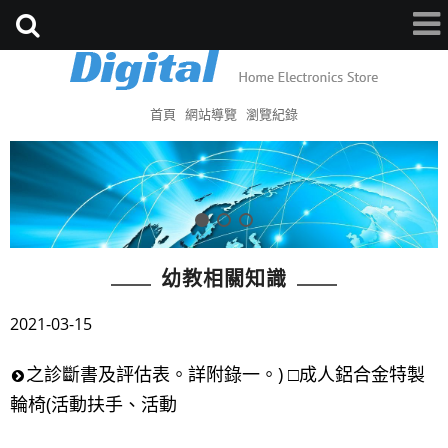
首頁
網站導覽
瀏覽紀錄
幼教相關知識
2021-03-15
之診斷書及評估表。詳附錄一。) □成人鋁合金特製
輪椅(活動扶手、活動