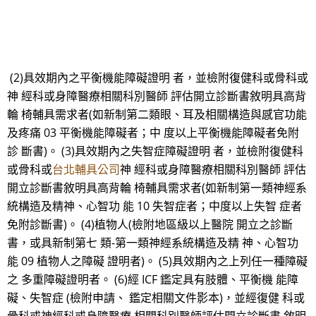
(2)具效期內之平衡機能障礙證明 者，並檢附復健科或骨科或
神 經科或身障醫療相關科別醫師 評估開立診斷書敘明具高背
輪 椅輔具需求者(如新制第二類眼、耳及相關構造與感官功能
及疼痛 03 平衡機能障礙者；中 度以上平衡機能障礙者免附
診 斷書)。 (3)具效期內之失智症障礙證明 者，並檢附復健科
或骨科或
台北輔具公司
神 經科或身障醫療相關科別醫師 評估
開立診斷書敘明具高背輪 椅輔具需求者(如新制第一類神經系
統構造及精神、心智功 能 10 失智症者；中度以上失智 症者
免附診斷書)。 (4)植物人(檢附地區級以上醫院 開立之診斷
書，或具新制第七 類-第一類神經系統構造及精 神、心智功
能 09 植物人之障礙 證明者)。 (5)具效期內之上列任一種障礙
之 多重障礙證明者。 (6)經 ICF 鑑定具有肢體、平衡機 能障
礙、失智症 (檢附申請、 鑑定相關文件影本)，並經復健 科或