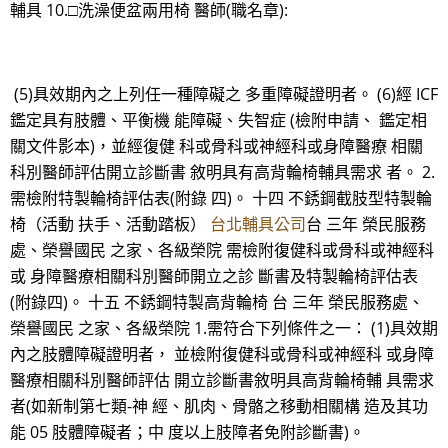
輔具 10.□洗澡便盆兩用椅 醫師(職名章):
(5)具效期內之上列任一種障礙之 多重障礙證明者。 (6)經 ICF
鑑定具有肢體、平衡機 能障礙、失智症 (檢附申請、 鑑定相
關文件影本)，並經復健 科或骨科或神經科或身障醫療 相關
科別醫師評估開立診斷書 敘明具有高背輪椅輔具需求 者。 2.
需檢附特製輪椅評估表(附錄 四)。 十四 不銹鋼截肢型特製輪
椅（活動 扶手、活動踏板）
台北輔具公司
台 三年 榮民服務
處、榮譽國民 之家、各級榮院 需檢附復健科或骨科或神經科
或 身障醫療相關科別醫師開立之診 斷書及特製輪椅評估表
(附錄四)。 十五 不銹鋼特製高背輪椅 台 三年 榮民服務處、
榮譽國民 之家、各級榮院 1.需符合下列條件之一： (1)具效期
內之肢體障礙證明者， 並檢附復健科或骨科或神經科 或身障
醫療相關科別醫師評估 開立診斷書敘明具高背輪椅輔 具需求
者(如新制第七類-神 經、肌肉、骨骼之移動相關構 造及其功
能 05 肢體障礙者；中 度以上肢障者免附診斷書)。