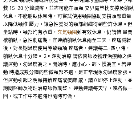
之休息 頸部拉傷或落枕發生，產生明顯的僵痛時，先給予冰
敷 15~20 分鐘減疼，並盡可能在頭頸 交界處墊枕支撐及躺臥
休息。不能躺臥休息時，可嘗試使用頸圈協助支撐頭部重量
以降低頸椎 壓力，讓急性發炎的頸部組織得到些許休息。但
坐站時，頸部均有承重，
充氣頸圈
難有效休息，仍請儘 量間
歇躺臥。急性劇痛期，宜連續躺臥休息兩至三天，疼痛減輕
後，對長期過度使用導致頸項 疼痛者，建議每二~四小時，
躺臥休息十分鐘。 2 ¤ 運動治療 請依醫師及物理治療師之建
議運動，勿過度為之。開始時，應小心、輕、慢為宜。若運
動 時造成數分鐘的些微頸部不適，是正常現象勿過度緊張。
但運動引起之明顯持續疼痛或痠麻 感，請立即停止運動，並
詢問醫師及物理治療師做調整。 運動建議每天早，晚各做一
回，或工作中不適時也隨時可做，