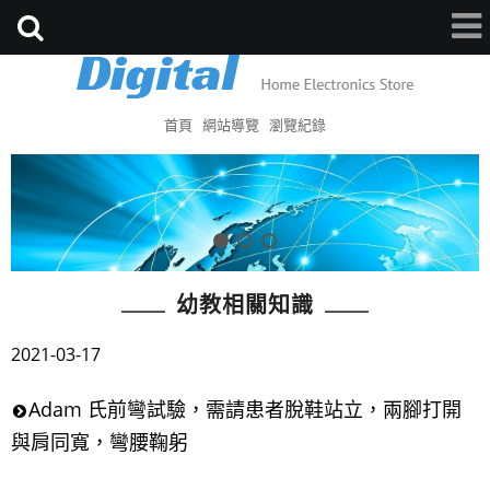
首頁
網站導覽
瀏覽紀錄
幼教相關知識
2021-03-17
Adam 氏前彎試驗，需請患者脫鞋站立，兩腳打開
與肩同寬，彎腰鞠躬