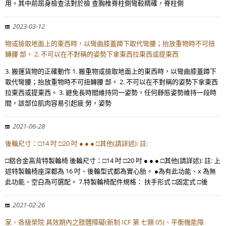
用。其中前屈身檢查法對於檢 查胸椎脊柱側彎較精確，脊柱側
2023-03-12
物或撿取地面上的東西時，以彎曲膝蓋蹲下取代彎腰；抬放重物時不可扭
轉腰 部。 2. 不可以在不對稱的姿勢下拿東西拉東西或提東西
3. 搬運貨物的正確動作 1. 搬重物或撿取地面上的東西時，以彎曲膝蓋蹲下
取代彎腰；抬放重物時不可扭轉腰 部。 2. 不可以在不對稱的姿勢下拿東西
拉東西或提東西。 3. 避免長時間維持同一姿勢，任何靜態姿勢維持一段時
間，該部位肌肉容易引起疲 勞，姿勢
2021-06-28
後輪尺寸：□14 吋 □20 吋 ● ● ● □其他(請詳述): 註:
□鋁合金高背特製輪椅 後輪尺寸：□14 吋 □20 吋 ● ● ● □其他(請詳述): 註: 上
述特製輪椅座深都為 16 吋、後輪型式都為實心胎。 ●為有此功能、x 為無
此功能、空白為可選配。 7.特製輪椅配件規格： 扶手形式 □固定式 □後
2021-02-26
家、各級榮院 具效期內之肢體障礙(新制 ICF 第 七類 05)、平衡機能障