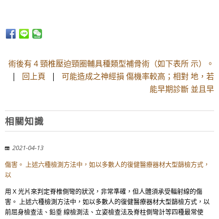
術後有 4 頸椎壓迫頸圈輔具種類型補骨術（如下表所 示）。
|
回上頁
|
可能造成之神經損 傷機率較高；相對 地，若
能早期診斷 並且早
相關知識
2021-04-13
傷害。 上述六種檢測方法中，如以多數人的復健醫療器材大型篩檢方式，
以
用 X 光片來判定脊椎側彎的狀況，非常準確，但人體須承受輻射線的傷
害。 上述六種檢測方法中，如以多數人的復健醫療器材大型篩檢方式，以
前屈身檢查法、鉛垂 線檢測法、立姿檢查法及脊柱側彎計等四種最常使