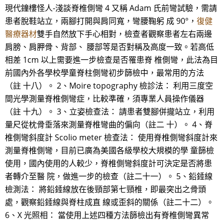
現代鐘樓怪人-淺談脊椎側彎 4 又稱 Adam 氏前彎試驗，需請
患者脫鞋站立，兩腳打開與肩同寬，彎腰鞠躬 成 90°，
復健
醫療器材
雙手自然放下手心相對，檢查者觀察患者左右兩邊
肩膀、肩胛骨、背部、 腰部等是否對稱及高度一致。若高低
相差 1cm 以上需要進一步檢查是否罹患脊 椎側彎，此法為目
前國內外各學校學童脊柱側彎初步篩檢中，最常用的方法
（註 十八）。 2、Moire topography 檢診法： 利用三度空
間光學測量脊椎側彎症，比較準確，須專業人員操作儀器
（註 十九）。 3、立姿檢查法： 請患者雙腳併攏站立，利用
量尺從枕骨垂落來測量脊椎彎曲的偏向（註二 十）。 4、脊
椎側彎斜度計 Scolio meter 檢查法： 使用脊椎側彎斜度計來
測量脊椎側彎，目前已廣為美國各級學校大規模的學 童篩檢
使用，國內使用的人較少，脊椎側彎斜度計可決定是否將患
者轉介至醫 院，做進一步的檢查（註二十一）。 5、鉛錘線
檢測法： 將鉛錘線放在後頸部第七頸椎，即最突出之骨頭
處，觀察鉛錘線與脊柱成直 線或歪斜的關係（註二十二）。
6、X 光照相： 當使用上述四種方法篩檢出有脊椎側彎異常