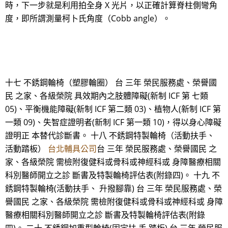
時，下一步就是利用拍全身 X 光片，以正確計算脊柱側彎角
度，即所謂測量柯卜氏角度（Cobb angle）。
十七 不銹鋼輪椅（塑膠輪圈） 台 三年 榮民服務處、榮譽國
民 之家、各級榮院 具效期內之肢體障礙(新制 ICF 第 七類
05)、平衡機能障礙(新制 ICF 第二類 03)、植物人(新制 ICF 第
一類 09)、失智症證明者(新制 ICF 第一類 10)，得以身心障礙
證明正 本替代診斷書。 十八 不銹鋼特製輪椅（活動扶手、
活動踏板）
台北輔具公司
台 三年 榮民服務處、榮譽國民 之
家、各級榮院 需檢附復健科或骨科或神經科或 身障醫療相關
科別醫師開立之診 斷書及特製輪椅評估表(附錄四)。 十九 不
銹鋼特製輪椅(活動扶手、 升撥腳靠) 台 三年 榮民服務處、榮
譽國民 之家、各級榮院 需檢附復健科或骨科或神經科或 身障
醫療相關科別醫師開立之診 斷書及特製輪椅評估表(附錄