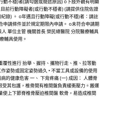
障礙(或行動不穩)者(請勾選或簡述原因) o下肢外觀有明顯
前行動障礙者(或行動不穩者) (請提供住院佐證
醫紀錄) 。 o年邁且行動障礙(或行動不穩)者：請註
o符合申請條件並於規定期限內申請。 o未符合申請期
人 單位主管 機關首長 榮民總醫院 分院醫療輔具
醫療輔具使用。
重覆性進行 抬舉、握持、攜物行走、推、拉等動
工作姿勢或固定姿勢過久 • 不當工具或設備的使用
的健康危害 一、 下背疼痛 (一) 成因： 人體脊
髓及神經根受其包護，椎骨間有椎間盤負責緩衝壓力。搬運
量使上下節脊椎骨壓迫椎間盤 軟骨，易造成椎間