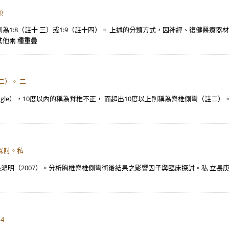
類
1:8（註十 三）或1:9（註十四）。 上述的分類方式，因神經、復健醫療器
他兩 種重疊
二）。 二
ngle），10度以內的稱為脊椎不正， 而超出10度以上則稱為脊椎側彎（註二）
探討。私
孫鴻明（2007）。分析胸椎脊椎側彎術後結果之影響因子與臨床探討。私 立長庚
4