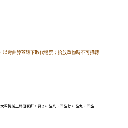
，以彎曲膝蓋蹲下取代彎腰；抬放重物時不可扭轉
大學機械工程研究所。頁 2。 註八、同註七。 註九、同註