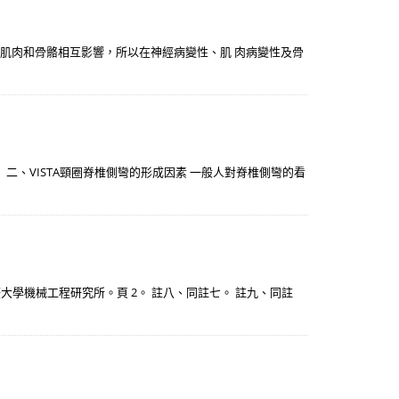
材肌肉和骨骼相互影響，所以在神經病變性、肌 肉病變性及骨
。 二、VISTA頸圈脊椎側彎的形成因素 一般人對脊椎側彎的看
大學機械工程研究所。頁 2。 註八、同註七。 註九、同註