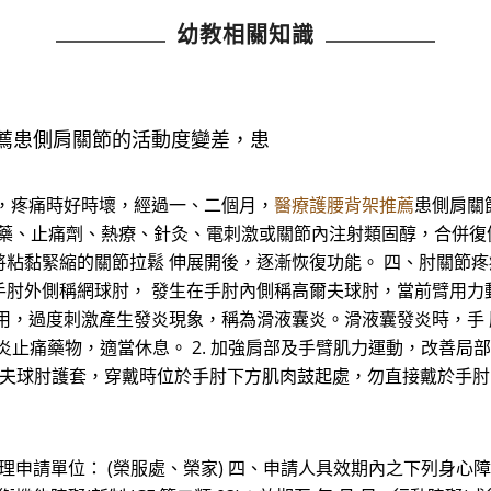
幼教相關知識
薦患側肩關節的活動度變差，患
，疼痛時好時壞，經過一、二個月，
醫療護腰背架推薦
患側肩關
抗發炎藥、止痛劑、熱療、針灸、電刺激或關節內注射類固醇，合併
黏緊縮的關節拉鬆 伸展開後，逐漸恢復功能。 四、肘關節疼痛 
手肘外側稱網球肘， 發生在手肘內側稱高爾夫球肘，當前臂用力
，過度刺激產生發炎現象，稱為滑液囊炎。滑液囊發炎時，手 肘部
消炎止痛藥物，適當休息。 2. 加強肩部及手臂肌力運動，改善
高爾夫球肘護套，穿戴時位於手肘下方肌肉鼓起處，勿直接戴於手肘
受理申請單位： (榮服處、榮家) 四、申請人具效期內之下列身心