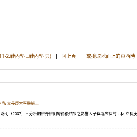
1-2.鞋內墊 □鞋內墊 只(
|
回上頁
|
或撿取地面上的東西時
。私 立長庚大學機械工
孫鴻明（2007）。分析胸椎脊椎側彎術後結果之影響因子與臨床探討。私 立長庚