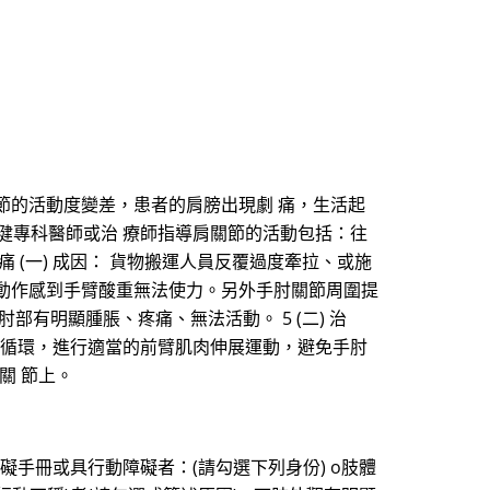
節的活動度變差，患者的肩膀出現劇 痛，生活起
復健專科醫師或治 療師指導肩關節的活動包括：往
(一) 成因： 貨物搬運人員反覆過度牽拉、或施
動作感到手臂酸重無法使力。另外手肘關節周圍提
有明顯腫脹、疼痛、無法活動。 5 (二) 治
局部循環，進行適當的前臂肌肉伸展運動，避免手肘
關 節上。
障礙手冊或具行動障礙者：(請勾選下列身份) o肢體