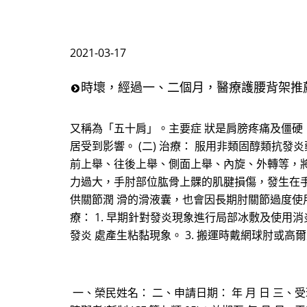
2021-03-17
時壞，經過一、二個月，醫療護腰背架推
又稱為「五十肩」。主要症 狀是肩膀疼痛及僵硬
居受到影響。 (二) 治療： 服用非類固醇類
前上舉、往後上舉、側面上舉、內旋、外轉等，將粘
力過大，手肘部位肱骨上髁的肌腱損傷，發生在
供關節潤 滑的滑液囊，也會因長期肘關節過度使用
療： 1. 早期針對發炎現象進行局部冰敷及使用
發炎 處產生粘黏現象。 3. 搬運時戴網球肘或
一、榮民姓名： 二、申請日期： 年 月 日 三、