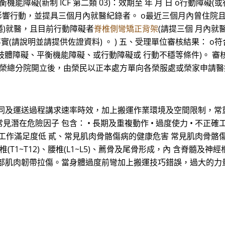
 o平衡機能障礙(新制 ICF 第二類 03)：效期至 年 月 日 o行動
響行動，並提具三個月內就醫紀錄者。 o最近三個月內曾住院且目
不穩)就醫，且目前行動障礙者
脊椎側彎矯正背架
(請提三個 月內就
事實(請說明並請提供佐證資料) 。 ) 五、受理單位審核結果： 
肢體障礙、平衡機能障礙、或行動障礙或 行動不穩等條件)。 審核
榮總及榮總分院開立後，由榮民以正本處方單向各榮服處或榮家申請
同及運送過程講求速率時效，加上搬運作業環境及空間限制，常
在危險因子 包含： • 長期及重複動作 • 過度使力 • 不正確
 工作滿足度低 貳、常見肌肉骨骼傷病的健康危害 常見肌肉骨骼傷病
椎(T1~T12)、腰椎(L1~L5)、薦骨及尾骨形成，內 含脊
部肌肉韌帶拉傷。當身體過度前彎加上搬運技巧錯誤，過大的力
，