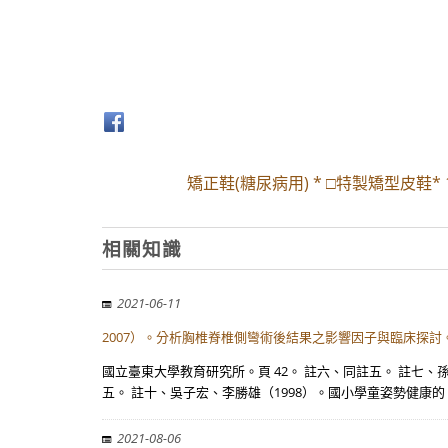
矯正鞋(糖尿病用) * □特製矯型皮鞋* 1
相關知識
2021-06-11
2007）。分析胸椎脊椎側彎術後結果之影響因子與臨床探討
國立臺東大學教育研究所。頁 42。 註六、同註五。 註七、
五。 註十、吳子宏、李勝雄（1998）。國小學童姿勢健康的
2021-08-06