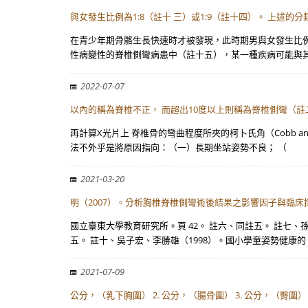
與女發生比例為1:8（註十 三）或1:9（註十四）。 上述的分
在青少年期骨骼生長快速時才被發現，此時期男與女發生比例為
性病變性的脊椎側彎病患中（註十五），某一種疾病可能與其
2022-07-07
以內的稱為脊椎不正， 而超出10度以上則稱為脊椎側彎（註
再計算X光片上 脊椎骨的彎曲程度所夾的柯卜氏角（Cobb a
法不外乎是將原因指向：（一）長期坐站姿勢不良； （
2021-03-20
明（2007）。分析胸椎脊椎側彎術後結果之影響因子與臨床
國立臺東大學教育研究所。頁 42。 註六、同註五。 註七、
五。 註十、吳子宏、李勝雄（1998）。國小學童姿勢健康的
2021-07-09
公分，（乳下胸圍） 2. 公分，（腸骨圍） 3. 公分，（臀圍） 