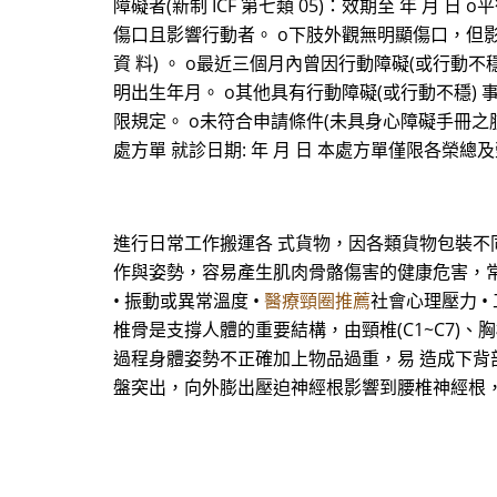
障礙者(新制 ICF 第七類 05)：效期至 年 月 日
傷口且影響行動者。 o下肢外觀無明顯傷口，但影
資 料) 。 o最近三個月內曾因行動障礙(或行動
明出生年月。 o其他具有行動障礙(或行動不穩) 
限規定。 o未符合申請條件(未具身心障礙手冊之
處方單 就診日期: 年 月 日 本處方單僅限各
進行日常工作搬運各 式貨物，因各類貨物包裝不
作與姿勢，容易產生肌肉骨骼傷害的健康危害，常見潛
• 振動或異常溫度 •
醫療頸圈推薦
社會心理壓力 •
椎骨是支撐人體的重要結構，由頸椎(C1~C7)、胸
過程身體姿勢不正確加上物品過重，易 造成下背
盤突出，向外膨出壓迫神經根影響到腰椎神經根