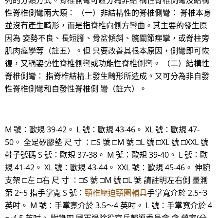
列的分類方式。脊椎側彎可區分為非結 構性脊椎側彎及結構
性脊椎側彎兩大類： （一）非結構性的脊椎側彎： 脊椎本身
並沒有產生畸形，而是指脊椎向側方彎曲。其主要的發生原
因為 姿勢不良、長短腳、骨盆傾斜、髖關節痙攣，或脊柱旁
肌肉痙孿等（註五）。但 只要改善其根本原因，側彎即可恢
復，又稱姿勢性脊椎側彎或功能性脊椎側彎。 （二）結構性
脊椎側彎： 指脊椎結構上發生畸形所造成。又可分為非自發
性脊椎側彎和自發性脊椎側 彎（註六）。
M 號：歐規 39-42。 L 號：歐規 43-46。 XL 號：歐規 47-
50。 全足矽膠墊 尺 寸 ：□S 號 □M 號 □L 號 □XL 號 □XXL 號
鞋子號碼 S 號：歐規 37-38。 M 號：歐規 39-40。 L 號：歐
規 41-42。 XL 號：歐規 43-44。 XXL 號：歐規 45-46。 伸腕
支架 □左 □右 尺 寸 ：□S 號 □M 號 □L 號 請註明左右側 量測
第 2~5 指手掌寬 S 號：
頸椎壓迫頸圈輔具
手掌寬介於 2.5~3
英吋。 M 號：手掌寬介於 3.5～4 英吋。 L 號：手掌寬介於 4