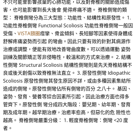
不只可能會影響孩童的心肺功能，以及對脊椎的關節造成傷
害，也可能影響到長大後會 覺得疼痛不適。 脊椎側彎的類
型： 脊椎側彎分為三大型態：功能性、結構性和原發性。 1.
功能性脊椎側彎 Functional Scoliosis 功能性脊椎側彎一般因
受傷、
VISTA頸圈
痙攣、骨盆傾斜、長短腳等因素使得身體成
舒解疼痛姿勢而引起 的彎曲。因此只要有效的針對其病源作
治療或調整，便能有效地改善彎曲度數。可以透過運動 姿勢
訓練及關節矯正等非侵略性，較溫和的方式來治療。 2. 結構
性側彎 Structural Scoliosis 結構性側彎則是先天脊椎結構不
良或後天創傷以致脊椎無法直立。 3. 原發性側彎 Idiopathic
Scoliosis 原發性側彎其發生原因不詳，或由多種因素集結所
造成的側彎。原發性側彎佔所有側彎的百分 之八十。 基因、
姿勢、發育、營養等綜合因素所引起，因此治療方面也得多
管齊下。原發性側 彎分成四大階段：嬰兒期、幼年期、發育
期及成年期。越早期治療，治癒率愈高，但惡化的危 險性也
越高。 脊椎側彎嚴重分級： 1. 輕度脊椎側彎：側彎 <20 度
者。