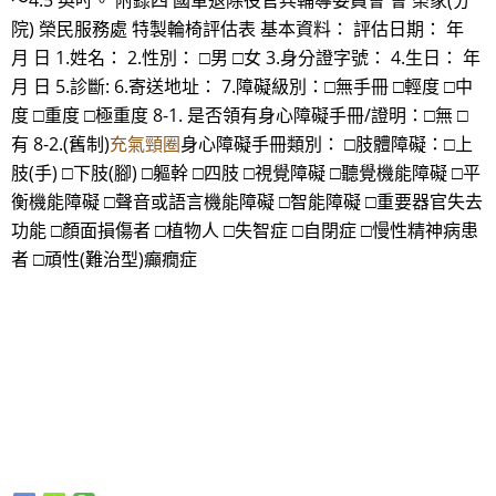
～4.5 英吋。 附錄四 國軍退除役官兵輔導委員會 會 榮家(分
院) 榮民服務處 特製輪椅評估表 基本資料： 評估日期： 年
月 日 1.姓名： 2.性別： □男 □女 3.身分證字號： 4.生日： 年
月 日 5.診斷: 6.寄送地址： 7.障礙級別：□無手冊 □輕度 □中
度 □重度 □極重度 8-1. 是否領有身心障礙手冊/證明：□無 □
有 8-2.(舊制)
充氣頸圈
身心障礙手冊類別： □肢體障礙：□上
肢(手) □下肢(腳) □軀幹 □四肢 □視覺障礙 □聽覺機能障礙 □平
衡機能障礙 □聲音或語言機能障礙 □智能障礙 □重要器官失去
功能 □顏面損傷者 □植物人 □失智症 □自閉症 □慢性精神病患
者 □頑性(難治型)癲癇症