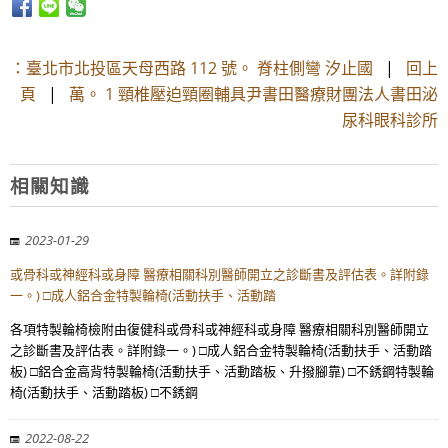
：臺北市北投區天母西路 112 號。 脊柱側彎 汐止國
|
回上
頁
|
萬。 1 頸椎壓迫頸圈輔具尹書田醫療財團法人書田泌
尿科眼科診所
相關知識
2023-01-29
或骨科或神經科或身障 醫療相關科別醫師開立之診斷書及評估表。詳附錄
一。) □成人鋁合金特製輪椅(活動扶手、活動踏
各項特製輪椅檢附由復健科或骨科或神經科或身障 醫療相關科別醫師開立
之診斷書及評估表。詳附錄一。) □成人鋁合金特製輪椅(活動扶手、活動踏
板) □鋁合金高背特製輪椅(活動扶手、活動踏板、升撥腳靠) □不銹鋼特製輪
椅(活動扶手、活動踏板) □不銹鋼
2022-08-22