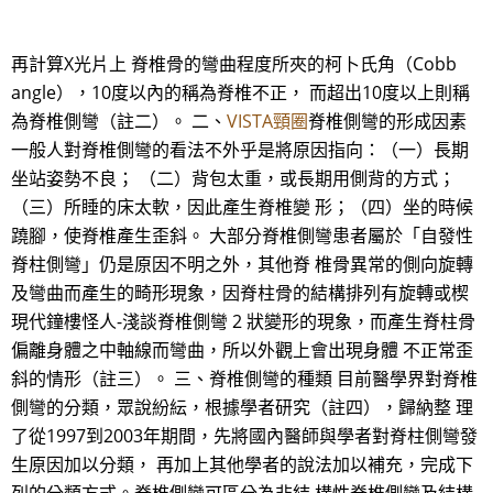
再計算X光片上 脊椎骨的彎曲程度所夾的柯卜氏角（Cobb
angle），10度以內的稱為脊椎不正， 而超出10度以上則稱
為脊椎側彎（註二）。 二、
VISTA頸圈
脊椎側彎的形成因素
一般人對脊椎側彎的看法不外乎是將原因指向：（一）長期
坐站姿勢不良； （二）背包太重，或長期用側背的方式；
（三）所睡的床太軟，因此產生脊椎變 形；（四）坐的時候
蹺腳，使脊椎產生歪斜。 大部分脊椎側彎患者屬於「自發性
脊柱側彎」仍是原因不明之外，其他脊 椎骨異常的側向旋轉
及彎曲而產生的畸形現象，因脊柱骨的結構排列有旋轉或楔
現代鐘樓怪人-淺談脊椎側彎 2 狀變形的現象，而產生脊柱骨
偏離身體之中軸線而彎曲，所以外觀上會出現身體 不正常歪
斜的情形（註三）。 三、脊椎側彎的種類 目前醫學界對脊椎
側彎的分類，眾說紛紜，根據學者研究（註四），歸納整 理
了從1997到2003年期間，先將國內醫師與學者對脊柱側彎發
生原因加以分類， 再加上其他學者的說法加以補充，完成下