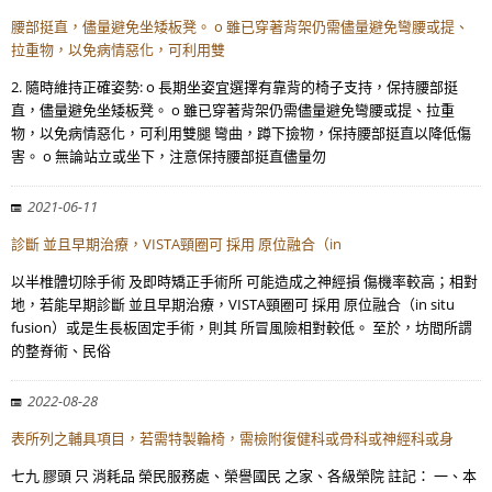
腰部挺直，儘量避免坐矮板凳。 o 雖已穿著背架仍需儘量避免彎腰或提、
拉重物，以免病情惡化，可利用雙
2. 隨時維持正確姿勢: o 長期坐姿宜選擇有靠背的椅子支持，保持腰部挺
直，儘量避免坐矮板凳。 o 雖已穿著背架仍需儘量避免彎腰或提、拉重
物，以免病情惡化，可利用雙腿 彎曲，蹲下撿物，保持腰部挺直以降低傷
害。 o 無論站立或坐下，注意保持腰部挺直儘量勿
2021-06-11
診斷 並且早期治療，VISTA頸圈可 採用 原位融合（in
以半椎體切除手術 及即時矯正手術所 可能造成之神經損 傷機率較高；相對
地，若能早期診斷 並且早期治療，VISTA頸圈可 採用 原位融合（in situ
fusion）或是生長板固定手術，則其 所冒風險相對較低。 至於，坊間所謂
的整脊術、民俗
2022-08-28
表所列之輔具項目，若需特製輪椅，需檢附復健科或骨科或神經科或身
七九 膠頭 只 消耗品 榮民服務處、榮譽國民 之家、各級榮院 註記： 一、本