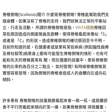
脊椎側彎(Scoliosis)簡介 什麼是脊椎側彎? 脊椎能幫助我們支
撐身體，如果沒有了脊椎的支持，我們就無法正常的平衡站
立、行走及活動。 所謂的脊椎側彎是指，
VISTA頸圈
脊椎因
某些原因造成向側面彎曲及旋轉，使得脊椎看起來像似「S」
或者是 「C」的形狀。造成脊椎側彎的確切原因至今不明，
目前所知道的是，在健康者或是患有某些疾病 (例如腦性麻痺
及脊柱裂等)病患身上都有可能發生脊椎側彎的情形，也有可
能和先天的脊椎異常有 關，而在健康的孩童中，患有脊椎側
彎的比率約為百分之二點五。 如何發現? 有時候脊椎側彎其
實很容易發現，因為側彎的脊椎會造成人的身體向左或向右
傾斜，
許多患有 脊椎側彎的孩童肩膀看起來會一高一低，或是腰部
會不平行而看起來傾向於某一邊。如果脊椎側彎 得很嚴重，