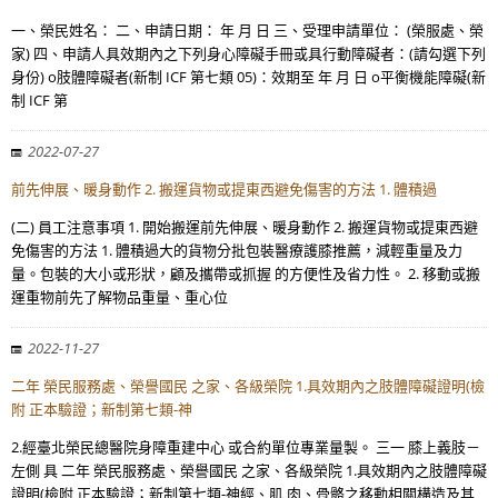
一、榮民姓名： 二、申請日期： 年 月 日 三、受理申請單位： (榮服處、榮
家) 四、申請人具效期內之下列身心障礙手冊或具行動障礙者：(請勾選下列
身份) o肢體障礙者(新制 ICF 第七類 05)：效期至 年 月 日 o平衡機能障礙(新
制 ICF 第
2022-07-27
前先伸展、暖身動作 2. 搬運貨物或提東西避免傷害的方法 1. 體積過
(二) 員工注意事項 1. 開始搬運前先伸展、暖身動作 2. 搬運貨物或提東西避
免傷害的方法 1. 體積過大的貨物分批包裝醫療護膝推薦，減輕重量及力
量。包裝的大小或形狀，顧及攜帶或抓握 的方便性及省力性。 2. 移動或搬
運重物前先了解物品重量、重心位
2022-11-27
二年 榮民服務處、榮譽國民 之家、各級榮院 1.具效期內之肢體障礙證明(檢
附 正本驗證；新制第七類-神
2.經臺北榮民總醫院身障重建中心 或合約單位專業量製。 三一 膝上義肢－
左側 具 二年 榮民服務處、榮譽國民 之家、各級榮院 1.具效期內之肢體障礙
證明(檢附 正本驗證；新制第七類-神經、肌 肉、骨骼之移動相關構造及其