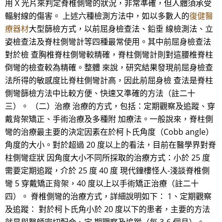
用 X 光片來判定脊椎側彎的狀況，非常準確，但人體須承受
輻射線的傷害。 上述六種檢測方法中，如以多數人的
復健醫
療器材
大型篩檢方式，以前屈身檢查法、鉛垂 線檢測法、立
姿檢查法及脊柱側彎計等四種最常使用。其中前屈身檢查法
對於檢 查胸椎脊柱側彎較精確，脊柱側彎計則對這腰椎脊柱
倒彎的檢查較為精確。整體 來說，研究結果發現前屈身檢查
法所得的敏感度比脊柱側彎計高，因此前屈身檢 查法是脊柱
側彎篩檢方法中比較方便、快速又準確的方法（註二十
三）。 （二）治療 治療的方式，包括：定期觀察及追蹤、穿
戴背架矯正、手術治療及多種附 加療法。一般說來，脊柱側
彎的治療最主要的決定因素在於柯卜氏角度（Cobb angle）
角度的大小。對於超過 20 度以上的看法，目前在醫學界對脊
柱側彎症狀 因角度大小不同所採取的治療方式：小於 25 度
需要定期追蹤，介於 25 度 40 度 現代鐘樓怪人-淺談脊椎側
彎 5 穿戴矯正背架，40 度以上以手術矯正治療（註二十
四）。 脊椎側彎的治療方式，詳細說明如下： 1、定期觀察
及追蹤： 對於柯卜氏角小於 20 度以下的患者，主要的方法