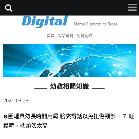
首頁
網站導覽
瀏覽紀錄
幼教相關知識
2021-03-23
圈輔具勿長時間用肩 膀夾電話以免扭傷頸部。 7. 睡
覺時，枕頭勿太高