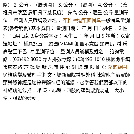
圍） 2. 公分，（腸骨圍） 3. 公分，（臀圍） 4. 公分，（薦
椎骨末端至 肩胛骨下緣長度） 身高 公分，體重 公斤 量測單
位： 量測人員職稱及姓名：
頸椎壓迫頸圈輔具
一般輔具量測
表(參考範例) 基本資料： 量測日期： 年 月 日 1.姓名： 2.性
別：□男 □女 3.身分證字號： 4.生日： 年 月 日 5.診斷： 6.寄
送地址： 輔具配置： 頸圈(MIAMI)測量示意圖 頸周長: 吋 肩
高點至下巴: 吋 量測單位： 量測人員職稱及姓名： 諮詢電
話：(03)492-3030 專人掛號專線：(03)493-1010 桃園縣平鎮
市廣泰路 77 號 壢 新 凡 事 用 心 對 您 無 限 關 心
充氣頸圈
頸椎病變及微創手術 文‧壢新醫院神經外科 陳宏龍主治醫師
頸脊髓神經是腦幹脊髓神經的延續，它掌管我們頸部以下的
神經功能包括：呼 吸、心跳、四肢的運動感覺功能、大小
便、腸胃的蠕動；