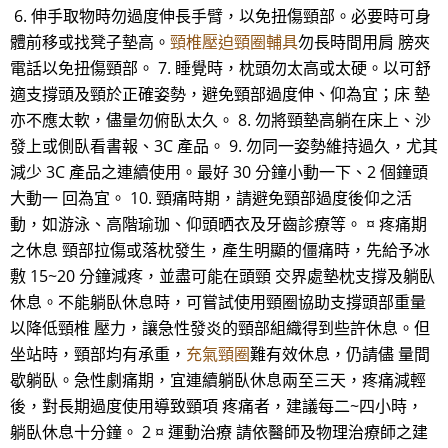
6. 伸手取物時勿過度伸長手臂，以免扭傷頸部。必要時可身
體前移或找凳子墊高。
頸椎壓迫頸圈輔具
勿長時間用肩 膀夾
電話以免扭傷頸部。 7. 睡覺時，枕頭勿太高或太硬。以可舒
適支撐頭及頸於正確姿勢，避免頸部過度伸、仰為宜；床 墊
亦不應太軟，儘量勿俯臥太久。 8. 勿將頸墊高躺在床上、沙
發上或側臥看書報、3C 產品。 9. 勿同一姿勢維持過久，尤其
減少 3C 產品之連續使用。最好 30 分鐘小動一下、2 個鐘頭
大動一 回為宜。 10. 頸痛時期，請避免頸部過度後仰之活
動，如游泳、高階瑜珈、仰頭晒衣及牙齒診療等。 ¤ 疼痛期
之休息 頸部拉傷或落枕發生，產生明顯的僵痛時，先給予冰
敷 15~20 分鐘減疼，並盡可能在頭頸 交界處墊枕支撐及躺臥
休息。不能躺臥休息時，可嘗試使用頸圈協助支撐頭部重量
以降低頸椎 壓力，讓急性發炎的頸部組織得到些許休息。但
坐站時，頸部均有承重，
充氣頸圈
難有效休息，仍請儘 量間
歇躺臥。急性劇痛期，宜連續躺臥休息兩至三天，疼痛減輕
後，對長期過度使用導致頸項 疼痛者，建議每二~四小時，
躺臥休息十分鐘。 2 ¤ 運動治療 請依醫師及物理治療師之建