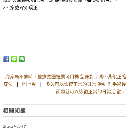
就是與醫師密切配合、定 期觀察及追蹤（每 3-6 個月）。
2、穿戴背架矯正：
到疼痛不適時，醫療頸圈推薦可用棉 您穿對了嗎～背架正確
穿法
|
回上頁
|
多久可以恢復正常的日常 活動？ 手術後
兩週就可以恢復正常的日常活 動，
相關知識
2021-05-18