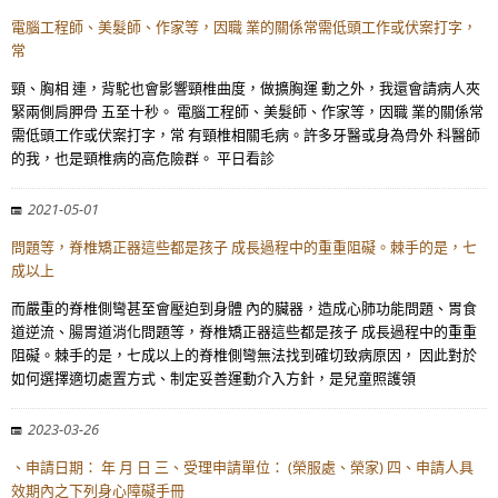
電腦工程師、美髮師、作家等，因職 業的關係常需低頭工作或伏案打字，
常
頸、胸相 連，背駝也會影響頸椎曲度，做擴胸運 動之外，我還會請病人夾
緊兩側肩胛骨 五至十秒。 電腦工程師、美髮師、作家等，因職 業的關係常
需低頭工作或伏案打字，常 有頸椎相關毛病。許多牙醫或身為骨外 科醫師
的我，也是頸椎病的高危險群。 平日看診
2021-05-01
問題等，脊椎矯正器這些都是孩子 成長過程中的重重阻礙。棘手的是，七
成以上
而嚴重的脊椎側彎甚至會壓迫到身體 內的臟器，造成心肺功能問題、胃食
道逆流、腸胃道消化問題等，脊椎矯正器這些都是孩子 成長過程中的重重
阻礙。棘手的是，七成以上的脊椎側彎無法找到確切致病原因， 因此對於
如何選擇適切處置方式、制定妥善運動介入方針，是兒童照護領
2023-03-26
、申請日期： 年 月 日 三、受理申請單位： (榮服處、榮家) 四、申請人具
效期內之下列身心障礙手冊