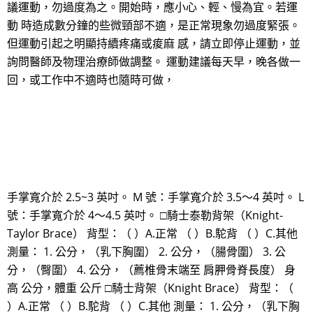
議運動，勿過度為之。開始時，應小心、輕、慢為宜。若運
動 時造成數分鐘的些微頸部不適，是正常現象勿過度緊張。
但運動引起之明顯持續疼痛或痠麻 感，請立即停止運動，並
詢問醫師及物理治療師做調整。 運動建議每天早，晚各做一
回，或工作中不適時也隨時可做，
手掌寬介於 2.5~3 英吋。 M 號：手掌寬介於 3.5～4 英吋。 L
號：手掌寬介於 4～4.5 英吋。 □騎士泰勒背架（Knight-
Taylor Brace） 背型：（ ）A.正常 （ ）B.駝背 （ ）C.其他
測量： 1. 公分，（乳下胸圍） 2. 公分，（腸骨圍） 3. 公
分，（臀圍） 4. 公分，（薦椎骨末端至 肩胛骨脊長度） 身
高 公分，體重 公斤 □騎士背架（Knight Brace） 背型：（
）A.正常 （ ）B.駝背 （ ）C.其他 測量： 1. 公分，（乳下胸