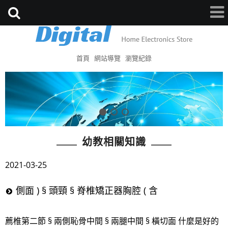
首頁
網站導覽
瀏覽紀錄
幼教相關知識
2021-03-25
側面 ) § 頭頸 § 脊椎矯正器胸腔 ( 含
薦椎第二節 § 兩側恥骨中間 § 兩腿中間 § 橫切面 什麼是好的