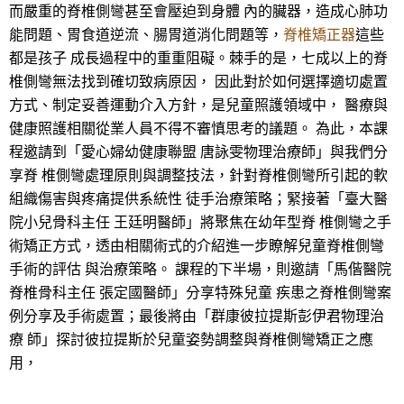
而嚴重的脊椎側彎甚至會壓迫到身體 內的臟器，造成心肺功
能問題、胃食道逆流、腸胃道消化問題等，
脊椎矯正器
這些
都是孩子 成長過程中的重重阻礙。棘手的是，七成以上的脊
椎側彎無法找到確切致病原因， 因此對於如何選擇適切處置
方式、制定妥善運動介入方針，是兒童照護領域中， 醫療與
健康照護相關從業人員不得不審慎思考的議題。 為此，本課
程邀請到「愛心婦幼健康聯盟 唐詠雯物理治療師」與我們分
享脊 椎側彎處理原則與調整技法，針對脊椎側彎所引起的軟
組織傷害與疼痛提供系統性 徒手治療策略；緊接著「臺大醫
院小兒骨科主任 王廷明醫師」將聚焦在幼年型脊 椎側彎之手
術矯正方式，透由相關術式的介紹進一步瞭解兒童脊椎側彎
手術的評估 與治療策略。 課程的下半場，則邀請「馬偕醫院
脊椎骨科主任 張定國醫師」分享特殊兒童 疾患之脊椎側彎案
例分享及手術處置；最後將由「群康彼拉提斯彭伊君物理治
療 師」探討彼拉提斯於兒童姿勢調整與脊椎側彎矯正之應
用，