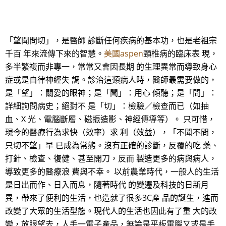
「望聞問切」，是醫師 診斷任何疾病的基本功，也是老祖宗
千百 年來流傳下來的智慧。
美國aspen
頸椎病的臨床表 現，
多半繁複而非專一，常常又會因長期 的生理異常而導致身心
症或是自律神經失 調。診治這類病人時，醫師最需要做的，
是「望」：關愛的眼神；是「聞」：用心 傾聽；是「問」：
詳細詢問病史；絕對不 是「切」：檢驗／檢查而已（如抽
血、X 光、電腦斷層、磁振造影、神經傳導等）。 只可惜，
現今的醫療行為求快（效率）求 利（效益），「不聞不問，
只切不望」早 已成為常態。沒有正確的診斷，反覆的吃 藥、
打針、檢查、復健、甚至開刀，反而 製造更多的病與病人，
導致更多的醫療浪 費與不幸。 以前農業時代，一般人的生活
是日出而作、日入而息，隨著時代 的變遷及科技的日新月
異，帶來了便利的生活，也造就了很多3C產 品的誕生，進而
改變了大眾的生活型態。現代人的生活也因此有了重 大的改
變，放眼望去，人手一電子產品，無論是平板電腦又或是手