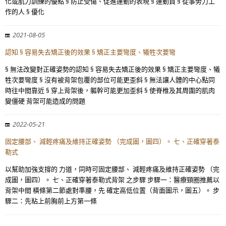
化或肌力訓練的優點 § 防止受傷、促進運動的表現 § 運動員 § 從事勞力工
作的人 § 優化
2021-08-05
認知 § 容易失去矯正後的效果 § 矯正主要彎度、犧牲次要彎
§ 無法改變對正確姿勢的認知 § 容易失去矯正後的效果 § 矯正主要彎度、犧
牲次要彎度 § 沒有被背架包覆的部位可能更歪斜 § 無法讓人體的中心點同
時往中間靠近 § 穿上背架後，軀幹可能更加歪斜 § 使脊椎及其周圍的肌肉
變僵硬 背架可能造成的問題
2022-05-21
固定腰部、 減輕疼痛及維持正確姿勢 （完成圖，圖四）。 七、正確穿著泰
勒式
以幫助加強支撐的 力道，同時可固定腰部、 減輕疼痛及維持正確姿勢 （完
成圖，圖四）。 七、正確穿著泰勒式背架 之步驟 步驟一：醫療頸圈推薦以
背架中間 橫條第二節處對準腰，先 確定高低位置（背面圖示，圖五）。 步
驟二：先粘上前胸前上方第一條