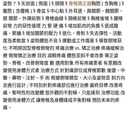
姿勢？ § 矢狀面 ( 側面 ) § 頭頸 §
脊椎矯正器
胸腔 ( 含胸椎 ) §
腹腔 ( 含腰椎 ) § 骨盆 § 中心點 § 外耳道、肩關節、髖關節、
膝 關節、外踝前側 § 脊椎曲線 § 頸椎前彎 § 胸椎後彎 § 腰椎
前彎 力的惡性循環 力 緊 硬 痛 § 增加肌肉的負擔 § 造成酸
痛、緊繃 § 增加關節的壓力 § 退化、骨刺 § 失去彈性、活動
度及柔軟度 § 姿勢體態不良 § 運動或工作傷害 § 導致側彎惡
化 不明原因型脊椎側彎的 疼痛治療 vs. 矯正治療 疼痛緩解治
療 側彎矯正治療 目的 減輕疼痛 體態歪斜不會改善 導正姿
勢、脊椎、改善側彎度 數 適用對象 所有疼痛患者 有意願改
變使用身體方式者 治療方式 針對痛部位或脊椎節數 復健、中
醫、藥物、注射、手 術 根據側彎類型、大小及姿勢歪 斜方向
去進行設計 ; 不特別針對疼痛部位進行治療 最終目標 改善疼
痛，暫時性的改變體 態外觀的不對稱，只能達到 治標功能 改
變使用身體方式 讓脊椎及身體達成平衡對稱 預防未來的疼
痛、