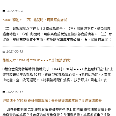
2022-08-08
64001;轉動。 （四）鬆開時，可觀察皮膚狀
（二）鬆緊程度以可伸入 1-2 指幅為適合。 （三）頸圈取下時，避免頸部
過度轉動。 （四）鬆開時，可觀察皮膚狀況並做頸部皮膚清潔。 （五）骨
突處可墊紗布或棉質小方巾，避免磨擦造成皮膚破損。 五、頸圈的清潔 ：
2021-05-13
後輪尺寸：□14 吋 □20 吋 ● ● ● □其他(請詳述):
□鋁合金高背特製輪椅 後輪尺寸：□14 吋 □20 吋 ● ● ● □其他(請詳述): 註: 上
述特製輪椅座深都為 16 吋、後輪型式都為實心胎。 ●為有此功能、x 為無
此功能、空白為可選配。 7.特製輪椅配件規格： 扶手形式 □固定式 □後
2022-09-11
經學博士 閻曉華 脊椎側彎與痛 § 脊椎側彎造成疼痛？ § 疼痛造成脊
改善脊椎側彎 告別腰酸背痛 脊骨神經學博士 閻曉華 脊椎側彎與痛 § 脊
椎側彎造成疼痛？ § 疼痛造成脊椎側彎？ § 側彎愈彎，疼痛愈嚴重？ § 整