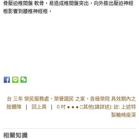
骨壓迫椎間盤 軟骨，易造成椎間盤突出，向外膨出壓迫神經
根影響到腰椎神經根，
台 三年 榮民服務處、榮譽國民 之家、各級榮院 具效期內之
肢體障
|
回上頁
|
0 吋 ● ● ● □其他(請詳述): 註: 上述特
製輪椅座深
相關知識