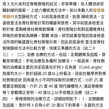
用 X 光片來判定脊椎側彎的狀況，非常準確，但人體須承受
輻射線的傷害。 上述六種檢測方法中，如以多數人的
復健醫
療器材
大型篩檢方式，以前屈身檢查法、鉛垂 線檢測法、立
姿檢查法及脊柱側彎計等四種最常使用。其中前屈身檢查法
對於檢 查胸椎脊柱側彎較精確，脊柱側彎計則對這腰椎脊柱
倒彎的檢查較為精確。整體 來說，研究結果發現前屈身檢查
法所得的敏感度比脊柱側彎計高，因此前屈身檢 查法是脊柱
側彎篩檢方法中比較方便、快速又準確的方法（註二十
三）。 （二）治療 治療的方式，包括：定期觀察及追蹤、穿
戴背架矯正、手術治療及多種附 加療法。一般說來，脊柱側
彎的治療最主要的決定因素在於柯卜氏角度（Cobb angle）
角度的大小。對於超過 20 度以上的看法，目前在醫學界對脊
柱側彎症狀 因角度大小不同所採取的治療方式：小於 25 度
需要定期追蹤，介於 25 度 40 度 現代鐘樓怪人-淺談脊椎側
彎 5 穿戴矯正背架，40 度以上以手術矯正治療（註二十
四）。 脊椎側彎的治療方式，詳細說明如下： 1、定期觀察
及追蹤： 對於柯卜氏角小於 20 度以下的患者，主要的方法