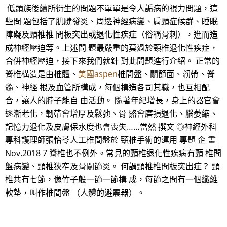
低頭族後續所衍生的問題不單單是令人詬病的視力問題，這
些問 題包括了肌腱發炎、周邊神經病變、肩頸症候群、睡眠
障礙及頸椎椎 間板突出或退化性疾症（俗稱骨刺），進而造
成神經壓迫等。上述問 題最嚴重的莫過於頸椎退化性疾症，
合併神經壓迫，接下來我們就針 對此問題進行介紹。 正常的
脊椎構造是由椎體、
美國aspen
椎間盤、關節面、韌帶、脊
髓、神經 根及血管所構成，每個構造各司其職，也互相配
合，讓人的脖子能自 由活動。 隨著年紀增長，身上的器官會
逐漸老化，韌帶會增厚及鬆弛、骨 骼會磨損退化、腦萎縮、
記憶力退化及皮膚保水度也會喪失……當然 撰文 ◎神經外科
專科護理師張怡苓人工椎間盤於 頸椎手術的運用 專題 企 畫
Nov.2018 7 脊椎也不例外。常見的頸椎退化性疾病有頸 椎間
盤病變、頸椎狹窄及骨關節炎。 何謂頸椎椎間板突出症？ 頸
椎共有七節，像竹子般一節一節構 成，每節之間有一個纖維
軟墊，叫作椎間盤 （人體的避震器）。