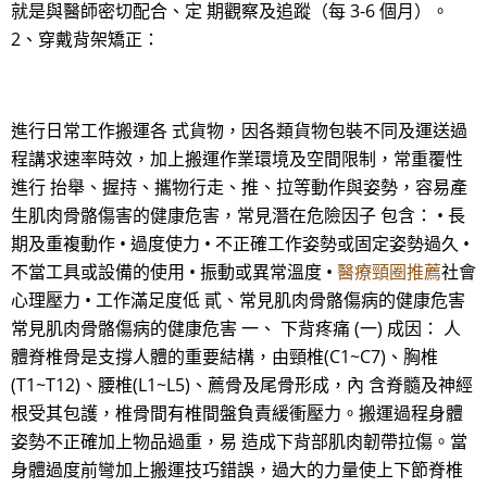
就是與醫師密切配合、定 期觀察及追蹤（每 3-6 個月）。
2、穿戴背架矯正：
進行日常工作搬運各 式貨物，因各類貨物包裝不同及運送過
程講求速率時效，加上搬運作業環境及空間限制，常重覆性
進行 抬舉、握持、攜物行走、推、拉等動作與姿勢，容易產
生肌肉骨骼傷害的健康危害，常見潛在危險因子 包含： • 長
期及重複動作 • 過度使力 • 不正確工作姿勢或固定姿勢過久 •
不當工具或設備的使用 • 振動或異常溫度 •
醫療頸圈推薦
社會
心理壓力 • 工作滿足度低 貳、常見肌肉骨骼傷病的健康危害
常見肌肉骨骼傷病的健康危害 一、 下背疼痛 (一) 成因： 人
體脊椎骨是支撐人體的重要結構，由頸椎(C1~C7)、胸椎
(T1~T12)、腰椎(L1~L5)、薦骨及尾骨形成，內 含脊髓及神經
根受其包護，椎骨間有椎間盤負責緩衝壓力。搬運過程身體
姿勢不正確加上物品過重，易 造成下背部肌肉韌帶拉傷。當
身體過度前彎加上搬運技巧錯誤，過大的力量使上下節脊椎