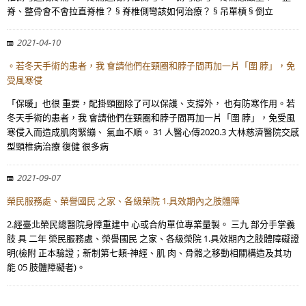
脊、整骨會不會拉直脊椎？ § 脊椎側彎該如何治療？ § 吊單槓 § 倒立
2021-04-10
。若冬天手術的患者，我 會請他們在頸圈和脖子間再加一片「圍 脖」，免
受風寒侵
「保暖」也很 重要，配掛頸圈除了可以保護、支撐外， 也有防寒作用。若
冬天手術的患者，我 會請他們在頸圈和脖子間再加一片「圍 脖」，免受風
寒侵入而造成肌肉緊繃、 氣血不順。 31 人醫心傳2020.3 大林慈濟醫院交感
型頸椎病治療 復健 很多病
2021-09-07
榮民服務處、榮譽國民 之家、各級榮院 1.具效期內之肢體障
2.經臺北榮民總醫院身障重建中 心或合約單位專業量製。 三九 部分手掌義
肢 具 二年 榮民服務處、榮譽國民 之家、各級榮院 1.具效期內之肢體障礙證
明(檢附 正本驗證；新制第七類-神經、肌 肉、骨骼之移動相關構造及其功
能 05 肢體障礙者)。