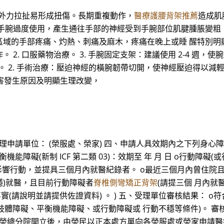
太大外力拉扯易形成扭傷。長期重複動作，
醫療護腰背架推薦
造成肌
 手腕過度使用，產生通往手部的神經受到手腕部位肌腱腫脹變粗
手部疼痛、灼熱、刺痛及麻木，疼痛在晚上或睡 醒特別明顯。 (二
. 口服藥物治療。 3. 手腕固定支架：建議使用 2-4 週，使
復健治療。 2. 手術治療：壓迫神經的橫腕韌帶切開，使神經壓迫得以
傷害發生原因及明顯生理改變，
受理申請單位： (榮服處、榮家) 四、申請人具效期內之下列身心
 o平衡機能障礙(新制 ICF 第二類 03)：效期至 年 月 日 o行動
響行動，並提具三個月內就醫紀錄者。 o最近三個月內曾住院且目
不穩)就醫，且目前行動障礙者
脊椎側彎矯正背架
(請提三個 月內就
事實(請說明並請提供佐證資料) 。 ) 五、受理單位審核結果： 
肢體障礙、平衡機能障礙、或行動障礙或 行動不穩等條件)。 審核
榮總及榮總分院開立後，由榮民以正本處方單向各榮服處或榮家申請