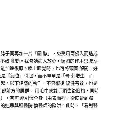
和脖子間再加一片「圍 脖」，免受風寒侵入而造成
圈就不敢 亂動。我會請病人放心，頸圈的作用只 是保
 能加速復原。晚上睡覺時，也可將頸圈 解開，好
上是「錯位」引起，而不單單是「骨 刺增生」而
引起。以下建議的動作，不只術後 復健有效，也是
 部前方的肌群。 用毛巾或雙手頂住後腦杓，同時
位），有可 能引發全身（由表而裡，從筋骨到臟
」的迷思與逛醫院 換醫師的陷阱。此時，「看對醫