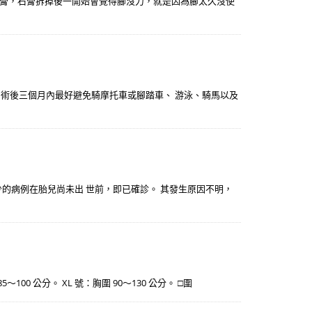
膏，石膏拆掉後一開始會覺得腳沒力，就是因為腳太久沒使
 術後三個月內最好避免騎摩托車或腳踏車、 游泳、騎馬以及
少的病例在胎兒尚未出 世前，即已確診。 其發生原因不明，
85～100 公分。 XL 號：胸圍 90～130 公分。 □圍