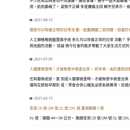
不少民眾因為害怕不用護腰，腰就會痛，幾乎一整天都戴著
用，肌肉萎縮了。 姿勢不正確 多是腰痛主因 賴宇亮表示，
2021-08-15
週就可以恢復正常的日常活 動，配戴頸圈二至四週，但基於
人工頸椎椎間盤置換手術 多久可以恢復正常的日常 活動？ 
其他劇烈活動。 結論 現今社會的進步帶動了大家生活方式的
2021-07-05
人健康檢查時，才被無意中檢查出來。 近年來，由於產前診
也有都無症狀，直 到成人健康檢查時，才被無意中檢查出來。
僅知在胚胎早期形 成，常會合併心臟及泌尿系統異常。反過來
2021-02-15
支架 □S 號 □M 號 □L 號 □XL 號 量測胸圍 S 號
XL 號：頸圍 44～56 公分。 胸頸支架 □S 號 □M 號 □L 號 □