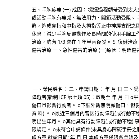
五、手腕疼痛 (一) 成因： 搬運過程韌帶受到
或活動手腕有痛感、無法用力、關節活動受阻。
群，造成食指和中指及大拇指等正中神經支配之區域的
休息：減少手腕反覆動作及長時間的使用手腕工作。 2
治療，約有 1/3 會在 1 年半內復發。 5. 
傷害治療 一、急性傷害的治療 (一)原因：明確
一、榮民姓名： 二、申請日期： 年 月 日 三、
障礙者(新制 ICF 第七類 05)：效期至 年 月 日
傷口且影響行動者。 o下肢外觀無明顯傷口，但影
資 料) 。 o最近三個月內曾因行動障礙(或行動
明出生年月。 o其他具有行動障礙(或行動不穩) 
限規定。 o未符合申請條件(未具身心障礙手冊之
處方單 就診日期: 年 月 日 本處方單僅限各