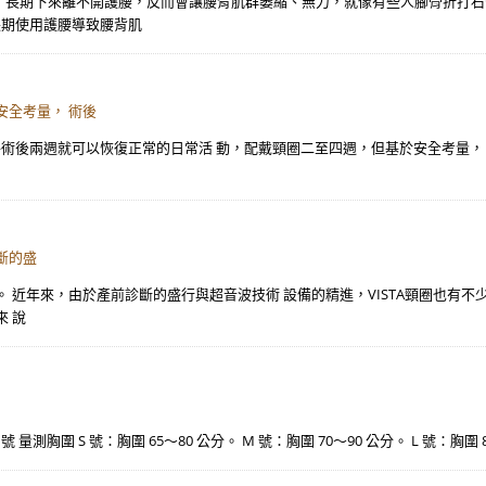
，長期下來離不開護腰，反而會讓腰背肌群萎縮、無力，就像有些人腳骨折打石
長期使用護腰導致腰背肌
安全考量， 術後
手術後兩週就可以恢復正常的日常活 動，配戴頸圈二至四週，但基於安全考量，
斷的盛
 近年來，由於產前診斷的盛行與超音波技術 設備的精進，VISTA頸圈也有不
 說
XL 號 量測胸圍 S 號：胸圍 65～80 公分。 M 號：胸圍 70～90 公分。 L 號：胸圍 