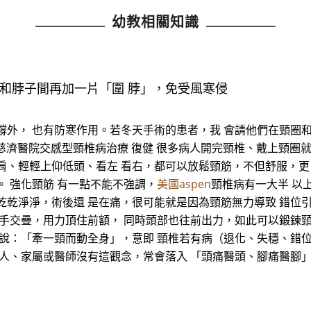
幼教相關知識
和脖子間再加一片「圍 脖」，免受風寒侵
撐外， 也有防寒作用。若冬天手術的患者，我 會請他們在頸圈
3 大林慈濟醫院交感型頸椎病治療 復健 很多病人開完頸椎、戴上頸
肩、輕輕上仰低頭、看左 看右，都可以放鬆頸筋，不但舒服，更
。 強化頸筋 有一點不能不強調，
美國aspen
頸椎病有一大半 以
乾乾淨淨，術後還 是在痛，很可能就是因為頸筋無力導致 錯位
雙手交疊，用力頂住前額， 同時頭部也往前出力，如此可以鍛鍊頸
常說：「牽一頸而動全身」，意即 頸椎若有病（退化、失穩、錯
病人、家屬或醫師沒有這觀念，常會落入 「頭痛醫頭、腳痛醫腳