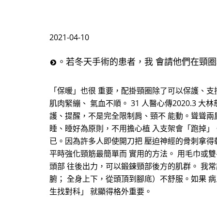
2021-04-10
。若冬天手術的患者，我 會請他們在頸圈
「保暖」也很 重要，配掛頸圈除了可以保護、支
肌肉緊繃、 氣血不順。 31 人醫心傳2020.
護、提醒，不是完全限制肩、頸不 能動。聳聳兩
睡、睡好為原則，不用擔心植 入支架會「跑掉」
已。因為許多人即使開刀把 壓迫神經的骨刺拿得
平時強化頸筋最簡單而 實用的方法。 用毛巾或
頭部 往後出力，可以鍛鍊頸部後方的肌群。 我
腑； 全身上下，從頭頂到腳底）不舒服。如果 
生找對科」 就顯得格外重要。