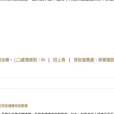
療。 (二)處理原則：RI
|
回上頁
|
榮民服務處、榮譽國民
反而會讓腰背肌群萎