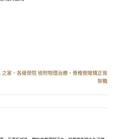
 之家、各級榮院 檢附物理治療、脊椎側彎矯正背
架職