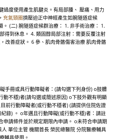
腱過度使用產生肌腱炎。有局部腫、 壓痛、用力
，
充氣頸圈
擠壓迫正中神經產生如腕隧道症候
) 腕隧道症候群治療： 1. 非手術治療： 1.
腕部得到休息。 4. 類固醇局部注射：需要反覆注射
減輕，改善症狀。 6 參、肌肉骨骼傷害治療 肌肉骨骼
障礙手冊或具行動障礙者：(請勾選下列身份) o肢體
障礙(或行動不穩)者(請勾選或簡述原因) o下肢外觀有明顯
前行動障礙者(或行動不穩者) (請提供住院佐證
醫紀錄) 。 o年邁且行動障礙(或行動不穩)者：請註
o符合申請條件並於規定期限內申請。 o未符合申請期
人 單位主管 機關首長 榮民總醫院 分院醫療輔具
醫療輔具使用。