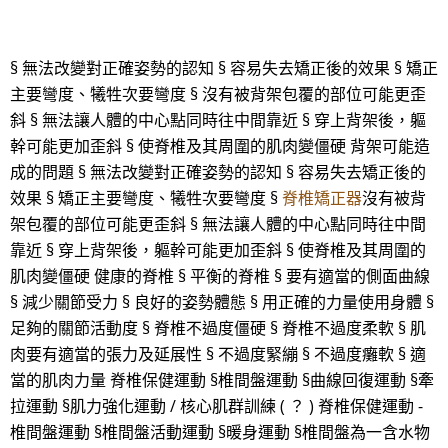
§ 無法改變對正確姿勢的認知 § 容易失去矯正後的效果 § 矯正
主要彎度、犧牲次要彎度 § 沒有被背架包覆的部位可能更歪
斜 § 無法讓人體的中心點同時往中間靠近 § 穿上背架後，軀
幹可能更加歪斜 § 使脊椎及其周圍的肌肉變僵硬 背架可能造
成的問題 § 無法改變對正確姿勢的認知 § 容易失去矯正後的
效果 § 矯正主要彎度、犧牲次要彎度 §
脊椎矯正器
沒有被背
架包覆的部位可能更歪斜 § 無法讓人體的中心點同時往中間
靠近 § 穿上背架後，軀幹可能更加歪斜 § 使脊椎及其周圍的
肌肉變僵硬 健康的脊椎 § 平衡的脊椎 § 要有適當的側面曲線
§ 減少關節受力 § 良好的姿勢體態 § 用正確的力量使用身體 §
足夠的關節活動度 § 脊椎不過度僵硬 § 脊椎不過度柔軟 § 肌
肉要有適當的張力及延展性 § 不過度緊繃 § 不過度癱軟 § 適
當的肌肉力量 脊椎保健運動 §椎間盤運動 §曲線回復運動 §牽
拉運動 §肌力強化運動 / 核心肌群訓練 ( ？ ) 脊椎保健運動 -
椎間盤運動 §椎間盤活動運動 §暖身運動 §椎間盤為一含水物