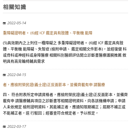
相關知識
2022-05-14
重障礙證明者。 (6)經 ICF 鑑定具有肢體、平衡機 能障
(5)具效期內之上列任一種障礙之 多重障礙證明者。 (6)經 ICF 鑑定具有肢
體、平衡機 能障礙、失智症 (檢附申請、 鑑定相關文件影本)，並經復健 科
或骨科或神經科或身障醫療 相關科別醫師評估開立診斷書醫療護腕推薦 敘
明具有高背輪椅輔具需求
2022-04-15
者，應檢附榮民證(義士證)正反面影本，並備齊載有申 請醫療
四、 符合附表所定申請資格者，應檢附榮民證(義士證)正反面影本，並備齊
載有申 請醫療輔具項目之診斷書等相關證明資料，向各該機構申請；申請
人未依規定 檢附證明資料，其能補正者，應通知限期補正；屆期不補正或
不能補正者，逕 行駁回；經審查符合規定者，予以核定，
2022-03-17