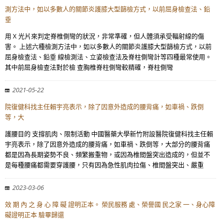
測方法中，如以多數人的關節炎護膝大型篩檢方式，以前屈身檢查法、鉛
垂
用 X 光片來判定脊椎側彎的狀況，非常準確，但人體須承受輻射線的傷
害。 上述六種檢測方法中，如以多數人的關節炎護膝大型篩檢方式，以前
屈身檢查法、鉛垂 線檢測法、立姿檢查法及脊柱側彎計等四種最常使用。
其中前屈身檢查法對於檢 查胸椎脊柱側彎較精確，脊柱側彎
2021-05-22
院復健科找主任賴宇亮表示，除了因意外造成的腰背痛，如車禍、跌倒
等，大
護腰目的 支撐肌肉、限制活動 中國醫藥大學新竹附設醫院復健科找主任賴
宇亮表示，除了因意外造成的腰背痛，如車禍、跌倒等，大部分的腰背痛
都是因為長期姿勢不良、頻繁搬重物，或因為椎間盤突出造成的，但並不
是每種腰痛都需要穿護腰，只有因為急性肌肉拉傷、椎間盤突出、嚴重
2023-03-06
效 期 內 之 身 心 障 礙 證明正本。 榮民服務 處、榮譽國 民之家 一、身心障
礙證明正本 驗畢歸還