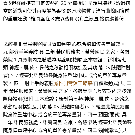
質 §但在維持某固定姿勢約 20 分鐘後即 呈現果凍狀 §透過適
當的活動可使其再度變為柔軟 的水狀物質 § 進行曲線回復前
的重要運動 §椎間盤在 8 歲以後即沒有血液直 接供應養份
2.經臺北榮民總醫院身障重建中 心或合約單位專業量製。 三
九 部分手掌義肢 具 二年 榮民服務處、榮譽國民 之家、各級
榮院 1.具效期內之肢體障礙證明(檢附 正本驗證；新制第七
類-神經、肌 肉、骨骼之移動相關構造及其功 能 05 肢體障礙
者)。 2.經臺北榮民總醫院身障重建中心 或合約單位專業量
製。 四十 肘上手鉤義肢
脊椎側彎矯正背架
(自體驅動式) 具 二
年 榮民服務處、榮譽國民 之家、各級榮院 1.具效期內之肢體
障礙證明(檢附 正本驗證；新制第七類-神經、肌 肉、骨骼之
移動相關構造及其功 能 05 肢體障礙者)。 2.經臺北榮民總醫
院身障重建中心 或合約單位專業量製。 四一 頸圈(硬式) 具
二年 榮民服務處、榮譽國民 之家、各級榮院 經臺北榮民總醫
院身障重建中心 或合約單位專業量製。 四二 頸圈(軟質) 具