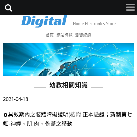
首頁
網站導覽
瀏覽紀錄
幼教相關知識
2021-04-18
具效期內之肢體障礙證明(檢附 正本驗證；新制第七
類-神經、肌 肉、骨骼之移動