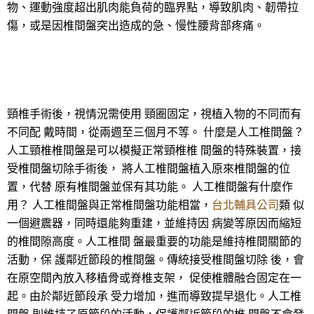
物、運動強度超出肌肉能負荷的臨界點，導致肌肉、韌帶拉
傷，或是因椎間盤突出造成的急、慢性腰背部疼痛。
頸椎手術後，視情況需使用 頸圈固定，視植入物的不同而有
不同配 戴時間，從兩週至三個月不等。 什麼是人工椎間盤？
人工頸椎椎間盤是可以模擬正常頸椎椎 間盤的特殊裝置，接
受椎間盤切除手術後， 將人工椎間盤植入原來椎間盤的位
置，代替 原有椎間盤並保有其功能。 人工椎間盤有什麼作
用？ 人工椎間盤與正常椎間盤功能相當，
台北輔具公司
類 似
一個避震器，同時還能夠重建，並維持因 病變等原因而縮短
的椎間隙高度。人工椎間 盤最重要的功能是維持椎間關節的
活動，保 護鄰近節段的椎間盤。傳統接受椎間盤切除 後，會
在原空間內放入移植骨或脊椎支架， 促使椎體融合固定在一
起。由於鄰近節段承 受力增加，進而導致提早退化。人工椎