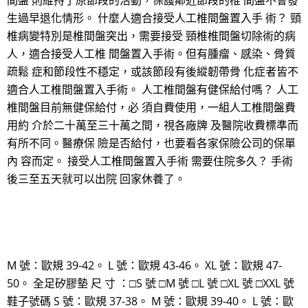
間盤 則維持了原節段的活動，保護鄰近節段的椎 間盤不會發
生過早退化情形。 什麼人適合接受人工椎間盤置入手 術？ 頸
椎病變特別是椎間盤突出，需要接受 頸椎椎間盤切除術的病
人，適合接受人工椎 間盤置入手術。但有腫瘤、感染、骨質
疏鬆 症和節段性不穩定，或該節段有後縱韌帶骨 化症者皆不
適合人工椎間盤置入手術。 人工椎間盤有健保給付嗎？ 人工
椎間盤目前無健保給付，必 須自費使用，一組人工椎間盤費
用約 介於二十萬至三十萬之間，視各廠牌 及醫院收費標準而
有所不同。醫療保 險是否給付，也要看各家保險公司的保單
內 容而定。 接受人工椎間盤置入手術 需要住院多久？ 手術
後三至五天就可以出院 回家休養了。
M 號：歐規 39-42。 L 號：歐規 43-46。 XL 號：歐規 47-
50。 全足矽膠墊 尺 寸 ：□S 號 □M 號 □L 號 □XL 號 □XXL 號
鞋子號碼 S 號：歐規 37-38。 M 號：歐規 39-40。 L 號：歐