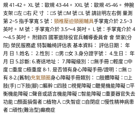
規 41-42。 XL 號：歐規 43-44。 XXL 號：歐規 45-46。 伸腕
支架 □左 □右 尺 寸 ：□S 號 □M 號 □L 號 請註明左右側 量測
第 2~5 指手掌寬 S 號：
頸椎壓迫頸圈輔具
手掌寬介於 2.5~3
英吋。 M 號：手掌寬介於 3.5～4 英吋。 L 號：手掌寬介於 4
～4.5 英吋。 附錄四 國軍退除役官兵輔導委員會 會 榮家(分
院) 榮民服務處 特製輪椅評估表 基本資料： 評估日期： 年
月 日 1.姓名： 2.性別： □男 □女 3.身分證字號： 4.生日： 年
月 日 5.診斷: 6.寄送地址： 7.障礙級別：□無手冊 □輕度 □中
度 □重度 □極重度 8-1. 是否領有身心障礙手冊/證明：□無 □
有 8-2.(舊制)
充氣頸圈
身心障礙手冊類別： □肢體障礙：□上
肢(手) □下肢(腳) □軀幹 □四肢 □視覺障礙 □聽覺機能障礙 □平
衡機能障礙 □聲音或語言機能障礙 □智能障礙 □重要器官失去
功能 □顏面損傷者 □植物人 □失智症 □自閉症 □慢性精神病患
者 □頑性(難治型)癲癇症