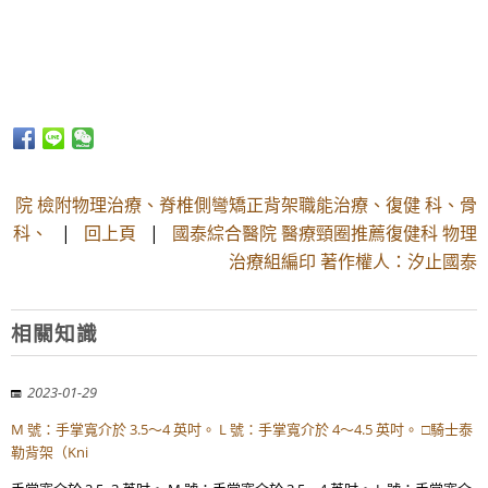
院 檢附物理治療、脊椎側彎矯正背架職能治療、復健 科、骨
科、
|
回上頁
|
國泰綜合醫院 醫療頸圈推薦復健科 物理
治療組編印 著作權人：汐止國泰
相關知識
2023-01-29
M 號：手掌寬介於 3.5～4 英吋。 L 號：手掌寬介於 4～4.5 英吋。 □騎士泰
勒背架（Kni