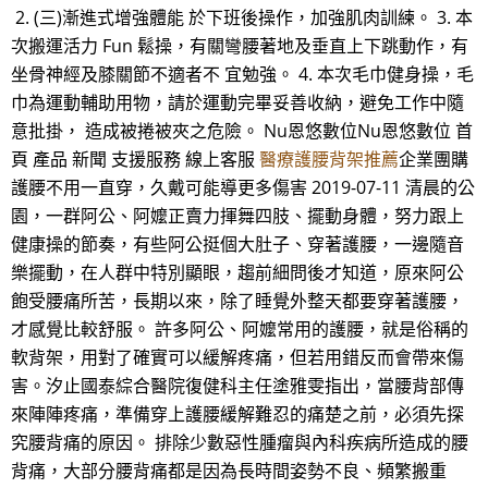
2. (三)漸進式增強體能 於下班後操作，加強肌肉訓練。 3. 本
次搬運活力 Fun 鬆操，有關彎腰著地及垂直上下跳動作，有
坐骨神經及膝關節不適者不 宜勉強。 4. 本次毛巾健身操，毛
巾為運動輔助用物，請於運動完畢妥善收納，避免工作中隨
意批掛， 造成被捲被夾之危險。 Nu恩悠數位Nu恩悠數位 首
頁 產品 新聞 支援服務 線上客服
醫療護腰背架推薦
企業團購
護腰不用一直穿，久戴可能導更多傷害 2019-07-11 清晨的公
園，一群阿公、阿嬤正賣力揮舞四肢、擺動身體，努力跟上
健康操的節奏，有些阿公挺個大肚子、穿著護腰，一邊隨音
樂擺動，在人群中特別顯眼，趨前細問後才知道，原來阿公
飽受腰痛所苦，長期以來，除了睡覺外整天都要穿著護腰，
才感覺比較舒服。 許多阿公、阿嬤常用的護腰，就是俗稱的
軟背架，用對了確實可以緩解疼痛，但若用錯反而會帶來傷
害。汐止國泰綜合醫院復健科主任塗雅雯指出，當腰背部傳
來陣陣疼痛，準備穿上護腰緩解難忍的痛楚之前，必須先探
究腰背痛的原因。 排除少數惡性腫瘤與內科疾病所造成的腰
背痛，大部分腰背痛都是因為長時間姿勢不良、頻繁搬重