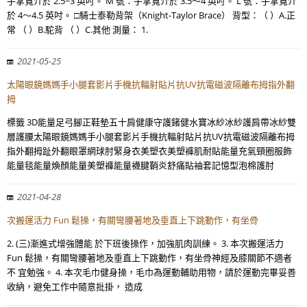
手掌寬介於 2.5~3 英吋。 M 號：手掌寬介於 3.5～4 英吋。 L 號：手掌寬介
於 4～4.5 英吋。 □騎士泰勒背架（Knight-Taylor Brace） 背型：（ ）A.正
常 （ ）B.駝背 （ ）C.其他 測量： 1.
2021-05-25
太陽眼鏡媽媽手小腿套影片手機抗輻射貼片抗UV抗電磁波隔離布拇指外翻
拇
標籤 3D能量足弓腳正鞋墊五十肩健康守護鍺健水寶冰紗冰紗護肩帶冰紗雙
層護腰太陽眼鏡媽媽手小腿套影片手機抗輻射貼片抗UV抗電磁波隔離布拇
指外翻拇趾外翻眼罩網球肘緊身衣美塑衣美塑褲肌耐貼能量充氣頸圈服飾
能量毯能量煥顏能量美塑褲能量襪腱鞘炎舒痛貼袖套記憶型泡棉護肘
2021-04-28
次搬運活力 Fun 鬆操，有關彎腰著地及垂直上下跳動作，有坐骨
2. (三)漸進式增強體能 於下班後操作，加強肌肉訓練。 3. 本次搬運活力
Fun 鬆操，有關彎腰著地及垂直上下跳動作，有坐骨神經及膝關節不適者
不 宜勉強。 4. 本次毛巾健身操，毛巾為運動輔助用物，請於運動完畢妥善
收納，避免工作中隨意批掛， 造成