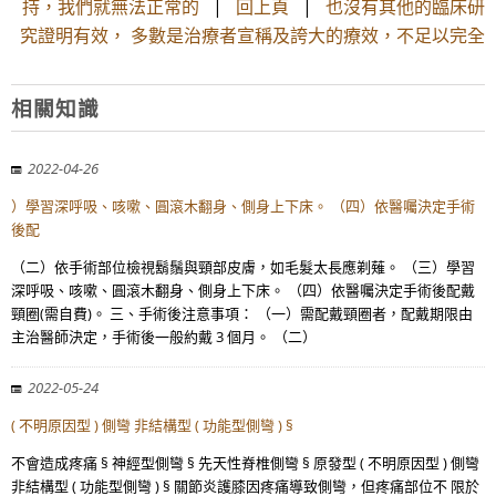
持，我們就無法正常的
|
回上頁
|
也沒有其他的臨床研
究證明有效， 多數是治療者宣稱及誇大的療效，不足以完全
相關知識
2022-04-26
）學習深呼吸、咳嗽、圓滾木翻身、側身上下床。 （四）依醫囑決定手術
後配
（二）依手術部位檢視鬍鬚與頸部皮膚，如毛髮太長應剃薙。 （三）學習
深呼吸、咳嗽、圓滾木翻身、側身上下床。 （四）依醫囑決定手術後配戴
頸圈(需自費)。 三、手術後注意事項： （一）需配戴頸圈者，配戴期限由
主治醫師決定，手術後一般約戴 3 個月。 （二）
2022-05-24
( 不明原因型 ) 側彎 非結構型 ( 功能型側彎 ) §
不會造成疼痛 § 神經型側彎 § 先天性脊椎側彎 § 原發型 ( 不明原因型 ) 側彎
非結構型 ( 功能型側彎 ) § 關節炎護膝因疼痛導致側彎，但疼痛部位不 限於