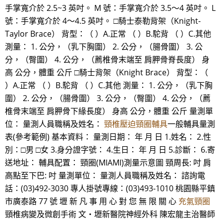
手掌寬介於 2.5~3 英吋。 M 號：手掌寬介於 3.5～4 英吋。 L
號：手掌寬介於 4～4.5 英吋。 □騎士泰勒背架（Knight-
Taylor Brace） 背型：（ ）A.正常 （ ）B.駝背 （ ）C.其他
測量： 1. 公分，（乳下胸圍） 2. 公分，（腸骨圍） 3. 公
分，（臀圍） 4. 公分，（薦椎骨末端至 肩胛骨脊長度） 身
高 公分，體重 公斤 □騎士背架（Knight Brace） 背型：（
）A.正常 （ ）B.駝背 （ ）C.其他 測量： 1. 公分，（乳下胸
圍） 2. 公分，（腸骨圍） 3. 公分，（臀圍） 4. 公分，（薦
椎骨末端至 肩胛骨下緣長度） 身高 公分，體重 公斤 量測單
位： 量測人員職稱及姓名：
頸椎壓迫頸圈輔具
一般輔具量測
表(參考範例) 基本資料： 量測日期： 年 月 日 1.姓名： 2.性
別：□男 □女 3.身分證字號： 4.生日： 年 月 日 5.診斷： 6.寄
送地址： 輔具配置： 頸圈(MIAMI)測量示意圖 頸周長: 吋 肩
高點至下巴: 吋 量測單位： 量測人員職稱及姓名： 諮詢電
話：(03)492-3030 專人掛號專線：(03)493-1010 桃園縣平鎮
市廣泰路 77 號 壢 新 凡 事 用 心 對 您 無 限 關 心
充氣頸圈
頸椎病變及微創手術 文‧壢新醫院神經外科 陳宏龍主治醫師