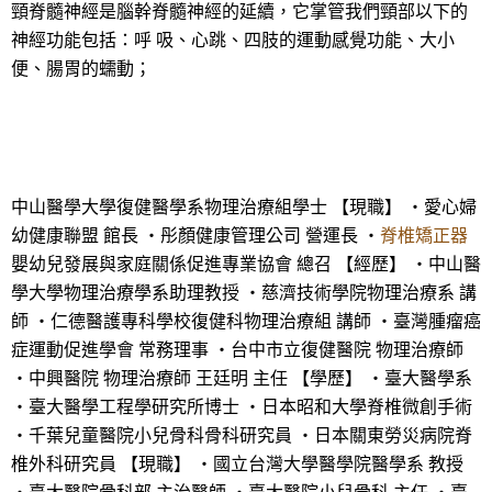
頸脊髓神經是腦幹脊髓神經的延續，它掌管我們頸部以下的
神經功能包括：呼 吸、心跳、四肢的運動感覺功能、大小
便、腸胃的蠕動；
中山醫學大學復健醫學系物理治療組學士 【現職】 ・愛心婦
幼健康聯盟 館長 ・彤顏健康管理公司 營運長 ・
脊椎矯正器
嬰幼兒發展與家庭關係促進專業協會 總召 【經歷】 ・中山醫
學大學物理治療學系助理教授 ・慈濟技術學院物理治療系 講
師 ・仁德醫護專科學校復健科物理治療組 講師 ・臺灣腫瘤癌
症運動促進學會 常務理事 ・台中市立復健醫院 物理治療師
・中興醫院 物理治療師 王廷明 主任 【學歷】 ・臺大醫學系
・臺大醫學工程學研究所博士 ・日本昭和大學脊椎微創手術
・千葉兒童醫院小兒骨科骨科研究員 ・日本關東勞災病院脊
椎外科研究員 【現職】 ・國立台灣大學醫學院醫學系 教授