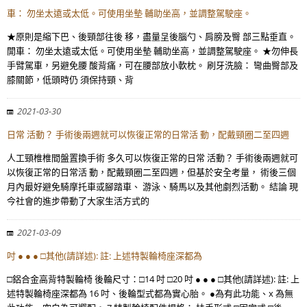
車： 勿坐太遠或太低。可使用坐墊 輔助坐高，並調整駕駛座。
★原則是縮下巴、後頸部往後 移，盡量呈後腦勺、肩膀及臀 部三點垂直。
開車： 勿坐太遠或太低。可使用坐墊 輔助坐高，並調整駕駛座。 ★勿伸長
手臂駕車，另避免腰 酸背痛，可在腰部放小軟枕。 刷牙洗臉： 彎曲臀部及
膝關節，低頭時仍 須保持頸、背
2021-03-30
日常 活動？ 手術後兩週就可以恢復正常的日常活 動，配戴頸圈二至四週
人工頸椎椎間盤置換手術 多久可以恢復正常的日常 活動？ 手術後兩週就可
以恢復正常的日常活 動，配戴頸圈二至四週，但基於安全考量， 術後三個
月內最好避免騎摩托車或腳踏車、 游泳、騎馬以及其他劇烈活動。 結論 現
今社會的進步帶動了大家生活方式的
2021-03-09
吋 ● ● ● □其他(請詳述): 註: 上述特製輪椅座深都為
□鋁合金高背特製輪椅 後輪尺寸：□14 吋 □20 吋 ● ● ● □其他(請詳述): 註: 上
述特製輪椅座深都為 16 吋、後輪型式都為實心胎。 ●為有此功能、x 為無