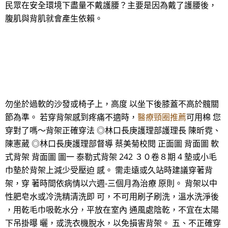
民眾在安全環境下盡量不戴護腰？主要是因為戴了護腰後，
腹肌與背肌就會產生依賴。
勿坐於過軟的沙發或椅子上，高度 以坐下後膝蓋不高於髖關
節為準。 若穿背架感到疼痛不適時，
醫療頸圈推薦
可用棉 您
穿對了嗎～背架正確穿法 ◎林口長庚護理部護理長 陳昕霓、
陳憲葳 ◎林口長庚護理部督導 蔡美菊校閱 正面圖 背面圖 軟
式背架 背面圖 圖一 泰勒式背架 242 ３０卷８期 4 墊或小毛
巾墊於背架上減少受壓迫 感。 需走遠或久站時建議穿著背
架，穿 著時間依病情以六週-三個月為治療 原則。 背架以中
性肥皂水或冷洗精清洗即 可，不可用刷子刷洗，溫水洗淨後
，用乾毛巾吸乾水分，平放在室內 通風處陰乾，不宜在太陽
下吊掛曝 曬，或洗衣機脫水，以免損害背架。 五、不正確穿