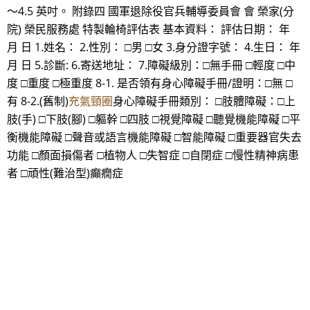
～4.5 英吋。 附錄四 國軍退除役官兵輔導委員會 會 榮家(分
院) 榮民服務處 特製輪椅評估表 基本資料： 評估日期： 年
月 日 1.姓名： 2.性別： □男 □女 3.身分證字號： 4.生日： 年
月 日 5.診斷: 6.寄送地址： 7.障礙級別：□無手冊 □輕度 □中
度 □重度 □極重度 8-1. 是否領有身心障礙手冊/證明：□無 □
有 8-2.(舊制)
充氣頸圈
身心障礙手冊類別： □肢體障礙：□上
肢(手) □下肢(腳) □軀幹 □四肢 □視覺障礙 □聽覺機能障礙 □平
衡機能障礙 □聲音或語言機能障礙 □智能障礙 □重要器官失去
功能 □顏面損傷者 □植物人 □失智症 □自閉症 □慢性精神病患
者 □頑性(難治型)癲癇症