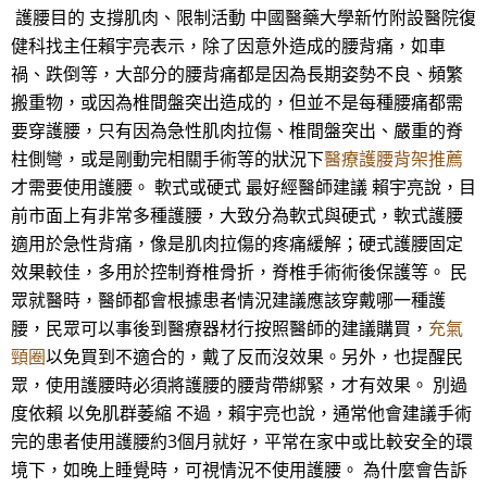
護腰目的 支撐肌肉、限制活動 中國醫藥大學新竹附設醫院復
健科找主任賴宇亮表示，除了因意外造成的腰背痛，如車
禍、跌倒等，大部分的腰背痛都是因為長期姿勢不良、頻繁
搬重物，或因為椎間盤突出造成的，但並不是每種腰痛都需
要穿護腰，只有因為急性肌肉拉傷、椎間盤突出、嚴重的脊
柱側彎，或是剛動完相關手術等的狀況下
醫療護腰背架推薦
才需要使用護腰。 軟式或硬式 最好經醫師建議 賴宇亮說，目
前市面上有非常多種護腰，大致分為軟式與硬式，軟式護腰
適用於急性背痛，像是肌肉拉傷的疼痛緩解；硬式護腰固定
效果較佳，多用於控制脊椎骨折，脊椎手術術後保護等。 民
眾就醫時，醫師都會根據患者情況建議應該穿戴哪一種護
腰，民眾可以事後到醫療器材行按照醫師的建議購買，
充氣
頸圈
以免買到不適合的，戴了反而沒效果。另外，也提醒民
眾，使用護腰時必須將護腰的腰背帶綁緊，才有效果。 別過
度依賴 以免肌群萎縮 不過，賴宇亮也說，通常他會建議手術
完的患者使用護腰約3個月就好，平常在家中或比較安全的環
境下，如晚上睡覺時，可視情況不使用護腰。 為什麼會告訴