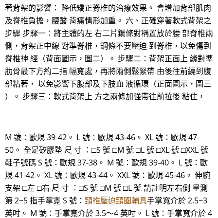
著背架的影響： 降低矯正脊椎的治療效果。 會增加背部肌肉
及脊椎負擔，腰酸 背痛情形加重。 六、正確穿著軟式背架之
步驟 步驟一：將主體的左 右二片鋼條對稱置放於腰 部脊椎兩
側，背架正中線 對準脊椎，鋼條不要壓迫 到脊椎，以免傷到
脊椎神 經（背面圖示，圖二）。 步驟二：背架正面上 緣對準
肋骨最下方約二指 幅寬處，再將兩側鬆緊帶 由後往前繞到腹
部粘著， 以免影響下腹部及下肢血 液循環（正面圖示，圖三
）。 步驟三：軟式背架上 方之兩條加強帶往前拉後 粘住，
M 號：歐規 39-42。 L 號：歐規 43-46。 XL 號：歐規 47-
50。 全足矽膠墊 尺 寸 ：□S 號 □M 號 □L 號 □XL 號 □XXL 號
鞋子號碼 S 號：歐規 37-38。 M 號：歐規 39-40。 L 號：歐
規 41-42。 XL 號：歐規 43-44。 XXL 號：歐規 45-46。 伸腕
支架 □左 □右 尺 寸 ：□S 號 □M 號 □L 號 請註明左右側 量測
第 2~5 指手掌寬 S 號：
頸椎壓迫頸圈輔具
手掌寬介於 2.5~3
英吋。 M 號：手掌寬介於 3.5～4 英吋。 L 號：手掌寬介於 4