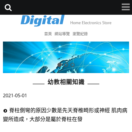
首頁
網站導覽
瀏覽紀錄
幼教相關知識
2021-05-01
脊柱側彎的原因少數是先天脊椎畸形或神經 肌肉病
變所造成，大部分是屬於脊柱在發