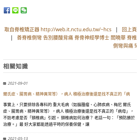
取自脊椎矯正器 http://web.it.nctu.edu.tw/~hcs
|
回上頁
|
善脊椎側彎 告別腰酸背痛 脊骨神經學博士 閻曉華 脊椎
側彎與痛 §
相關知識
2021-09-01
爾氏症、腸胃病、精神異常等），病人 積極治療後還是找不真正的「病
事實上，只要排除各專科的 重大毛病（如腦腫瘤、心肺疾病、梅尼 爾氏
症、腸胃病、精神異常等），病人 積極治療後還是找不真正的「病母」，
不妨考慮是否「頸椎病」引起。 頸椎病如何治療？ 老話一句：「預防勝於
治療。」最 好大家都能透過平時的保養保健，讓
2021-05-13