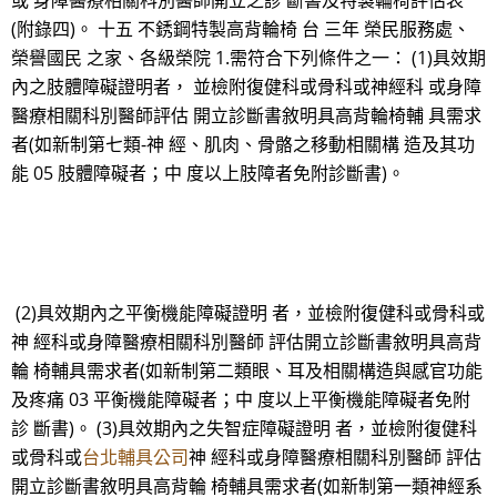
或 身障醫療相關科別醫師開立之診 斷書及特製輪椅評估表
(附錄四)。 十五 不銹鋼特製高背輪椅 台 三年 榮民服務處、
榮譽國民 之家、各級榮院 1.需符合下列條件之一： (1)具效期
內之肢體障礙證明者， 並檢附復健科或骨科或神經科 或身障
醫療相關科別醫師評估 開立診斷書敘明具高背輪椅輔 具需求
者(如新制第七類-神 經、肌肉、骨骼之移動相關構 造及其功
能 05 肢體障礙者；中 度以上肢障者免附診斷書)。
(2)具效期內之平衡機能障礙證明 者，並檢附復健科或骨科或
神 經科或身障醫療相關科別醫師 評估開立診斷書敘明具高背
輪 椅輔具需求者(如新制第二類眼、耳及相關構造與感官功能
及疼痛 03 平衡機能障礙者；中 度以上平衡機能障礙者免附
診 斷書)。 (3)具效期內之失智症障礙證明 者，並檢附復健科
或骨科或
台北輔具公司
神 經科或身障醫療相關科別醫師 評估
開立診斷書敘明具高背輪 椅輔具需求者(如新制第一類神經系