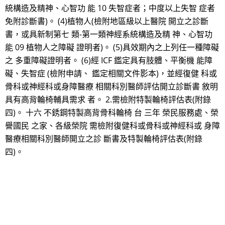
統構造及精神、心智功 能 10 失智症者；中度以上失智 症者
免附診斷書)。 (4)植物人(檢附地區級以上醫院 開立之診斷
書，或具新制第七 類-第一類神經系統構造及精 神、心智功
能 09 植物人之障礙 證明者)。 (5)具效期內之上列任一種障礙
之 多重障礙證明者。 (6)經 ICF 鑑定具有肢體、平衡機 能障
礙、失智症 (檢附申請、 鑑定相關文件影本)，並經復健 科或
骨科或神經科或身障醫療 相關科別醫師評估開立診斷書 敘明
具有高背輪椅輔具需求 者。 2.需檢附特製輪椅評估表(附錄
四)。 十六 不銹鋼特製高背骨科輪椅 台 三年 榮民服務處、榮
譽國民 之家、各級榮院 需檢附復健科或骨科或神經科或 身障
醫療相關科別醫師開立之診 斷書及特製輪椅評估表(附錄
四)。