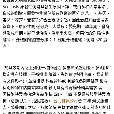
良或後天創傷以致脊椎無法直立。 3. 原發性側彎 Idiopathic
Scoliosis 原發性側彎其發生原因不詳，或由多種因素集結所
造成的側彎。原發性側彎佔所有側彎的百分 之八十。 基因、
姿勢、發育、營養等綜合因素所引起，因此治療方面也得多
管齊下。原發性側 彎分成四大階段：嬰兒期、幼年期、發育
期及成年期。越早期治療，治癒率愈高，但惡化的危 險性也
越高。 脊椎側彎嚴重分級： 1. 輕度脊椎側彎：側彎 <20 度
者。
(5)具效期內之上列任一種障礙之 多重障礙證明者。 (6)經 ICF
鑑定具有肢體、平衡機 能障礙、失智症 (檢附申請、 鑑定相
關文件影本)，並經復健 科或骨科或神經科或身障醫療 相關
科別醫師評估開立診斷書 敘明具有高背輪椅輔具需求 者。 2.
需檢附特製輪椅評估表(附錄 四)。 十四 不銹鋼截肢型特製輪
椅（活動 扶手、活動踏板）
台北輔具公司
台 三年 榮民服務
處、榮譽國民 之家、各級榮院 需檢附復健科或骨科或神經科