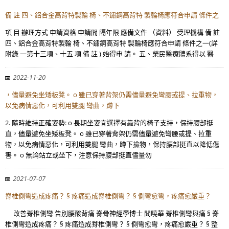
備 註 四、鋁合金高背特製輪 椅、不鏽鋼高背特 製輪椅應符合申請 條件之
項 目 辦理方式 申請資格 申請間 隔年限 應備文件 （資料） 受理機構 備 註
四、鋁合金高背特製輪 椅、不鏽鋼高背特 製輪椅應符合申請 條件之一(詳
附錄 一第十三項、十五 項 備 註 ) 始得申 請。 五、榮民醫療體系得以 醫
2022-11-20
，儘量避免坐矮板凳。 o 雖已穿著背架仍需儘量避免彎腰或提、拉重物，
以免病情惡化，可利用雙腿 彎曲，蹲下
2. 隨時維持正確姿勢: o 長期坐姿宜選擇有靠背的椅子支持，保持腰部挺
直，儘量避免坐矮板凳。 o 雖已穿著背架仍需儘量避免彎腰或提、拉重
物，以免病情惡化，可利用雙腿 彎曲，蹲下撿物，保持腰部挺直以降低傷
害。 o 無論站立或坐下，注意保持腰部挺直儘量勿
2021-07-07
脊椎側彎造成疼痛？ § 疼痛造成脊椎側彎？ § 側彎愈彎，疼痛愈嚴重？
改善脊椎側彎 告別腰酸背痛 脊骨神經學博士 閻曉華 脊椎側彎與痛 § 脊
椎側彎造成疼痛？ § 疼痛造成脊椎側彎？ § 側彎愈彎，疼痛愈嚴重？ § 整