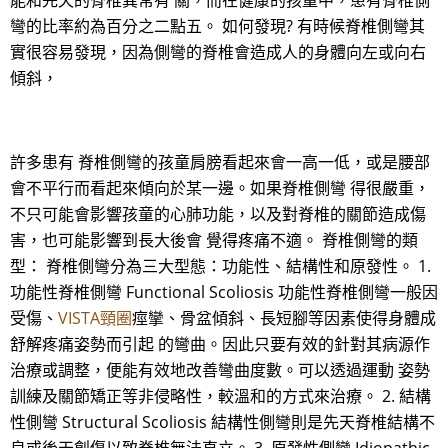
能和先天的脊椎異常有 關，而在健康的孩童中，患有脊椎側
彎的比率約為百分之二點五。 如何發現? 有時候脊椎側彎其
實很容易發現，因為側彎的脊椎會造成人的身體向左或向右
傾斜，
許多患有 脊椎側彎的孩童肩膀看起來會一高一低，或是腰部
會不平行而看起來傾向於某一邊。如果脊椎側彎 得很嚴重，
不只可能會影響孩童的心肺功能，以及對脊椎的關節造成傷
害，也可能影響到長大後會 覺得疼痛不適。 脊椎側彎的類
型： 脊椎側彎分為三大型態：功能性、結構性和原發性。 1.
功能性脊椎側彎 Functional Scoliosis 功能性脊椎側彎一般因
受傷、
VISTA頸圈
痙攣、骨盆傾斜、長短腳等因素使得身體成
舒解疼痛姿勢而引起 的彎曲。因此只要有效的針對其病源作
治療或調整，便能有效地改善彎曲度數。可以透過運動 姿勢
訓練及關節矯正等非侵略性，較溫和的方式來治療。 2. 結構
性側彎 Structural Scoliosis 結構性側彎則是先天脊椎結構不