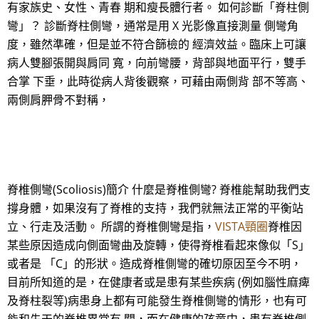
有家族史、女性、青春 期和瘦長體行者。 如何診斷「脊柱側
彎」？ 診斷脊柱側彎，通常是用 X 光影像直接測量 側彎角
度，雖然準確，但是並不符合篩檢的 經濟效益。臨床上可讓
病人雙腳張開與肩同 寬，向前彎腰，背部與地面平行，雙手
合掌 下垂，此時從病人背後觀察，可藉由兩側背 部不等高、
兩側肩胛骨不對稱，
脊椎側彎(Scoliosis)簡介 什麼是脊椎側彎? 脊椎能幫助我們支
撐身體，如果沒有了脊椎的支持，我們就無法正常的平衡站
立、行走及活動。 所謂的脊椎側彎是指，
VISTA頸圈
脊椎因
某些原因造成向側面彎曲及旋轉，使得脊椎看起來像似「S」
或者是 「C」的形狀。造成脊椎側彎的確切原因至今不明，
目前所知道的是，在健康者或是患有某些疾病 (例如腦性麻痺
及脊柱裂等)病患身上都有可能發生脊椎側彎的情形，也有可