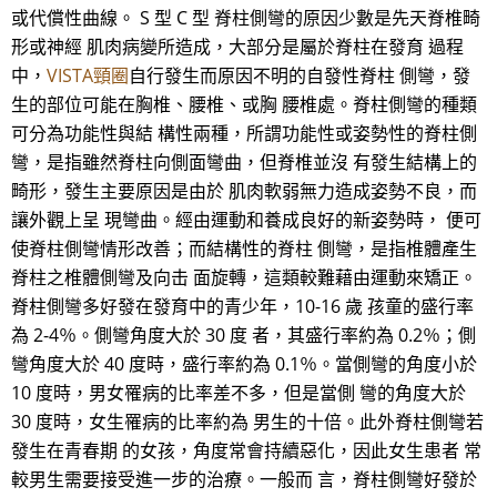
或代償性曲線。 S 型 C 型 脊柱側彎的原因少數是先天脊椎畸
形或神經 肌肉病變所造成，大部分是屬於脊柱在發育 過程
中，
VISTA頸圈
自行發生而原因不明的自發性脊柱 側彎，發
生的部位可能在胸椎、腰椎、或胸 腰椎處。脊柱側彎的種類
可分為功能性與結 構性兩種，所謂功能性或姿勢性的脊柱側
彎，是指雖然脊柱向側面彎曲，但脊椎並沒 有發生結構上的
畸形，發生主要原因是由於 肌肉軟弱無力造成姿勢不良，而
讓外觀上呈 現彎曲。經由運動和養成良好的新姿勢時， 便可
使脊柱側彎情形改善；而結構性的脊柱 側彎，是指椎體產生
脊柱之椎體側彎及向击 面旋轉，這類較難藉由運動來矯正。
脊柱側彎多好發在發育中的青少年，10-16 歲 孩童的盛行率
為 2-4％。側彎角度大於 30 度 者，其盛行率約為 0.2％；側
彎角度大於 40 度時，盛行率約為 0.1％。當側彎的角度小於
10 度時，男女罹病的比率差不多，但是當側 彎的角度大於
30 度時，女生罹病的比率約為 男生的十倍。此外脊柱側彎若
發生在青春期 的女孩，角度常會持續惡化，因此女生患者 常
較男生需要接受進一步的治療。一般而 言，脊柱側彎好發於