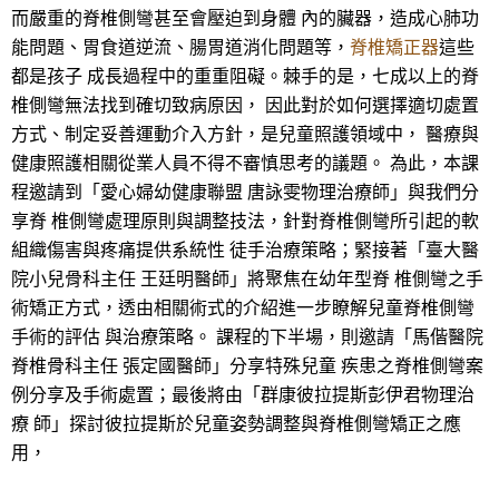
而嚴重的脊椎側彎甚至會壓迫到身體 內的臟器，造成心肺功
能問題、胃食道逆流、腸胃道消化問題等，
脊椎矯正器
這些
都是孩子 成長過程中的重重阻礙。棘手的是，七成以上的脊
椎側彎無法找到確切致病原因， 因此對於如何選擇適切處置
方式、制定妥善運動介入方針，是兒童照護領域中， 醫療與
健康照護相關從業人員不得不審慎思考的議題。 為此，本課
程邀請到「愛心婦幼健康聯盟 唐詠雯物理治療師」與我們分
享脊 椎側彎處理原則與調整技法，針對脊椎側彎所引起的軟
組織傷害與疼痛提供系統性 徒手治療策略；緊接著「臺大醫
院小兒骨科主任 王廷明醫師」將聚焦在幼年型脊 椎側彎之手
術矯正方式，透由相關術式的介紹進一步瞭解兒童脊椎側彎
手術的評估 與治療策略。 課程的下半場，則邀請「馬偕醫院
脊椎骨科主任 張定國醫師」分享特殊兒童 疾患之脊椎側彎案
例分享及手術處置；最後將由「群康彼拉提斯彭伊君物理治
療 師」探討彼拉提斯於兒童姿勢調整與脊椎側彎矯正之應
用，