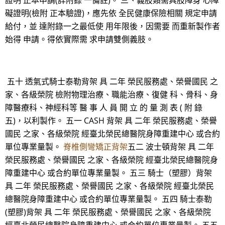
證明 正本申請(詳附錄 一備註)。 三、義肢類需具肢障身 心障
礙證明(檢附 正本驗證)，應先依 全民健康保險相關 規定申請
給付，並 達附錄一之最低使 用年限後，因需要 而重新製作者
始得 申請。得依實際需 求申請雙側義肢。
五十 透氣式騎士泰勒背架 具 二年 榮民服務處、榮譽國民 之
家、各級榮院 檢附物理治療、職能治療、復健 科、骨科、身
障醫療科、神經科等 醫 事 人 員 開 立 的 量 測 表 ( 附 錄
五)，以利製作。 五一 CASH 背架 具 二年 榮民服務處、榮譽
國民 之家、各級榮院 經臺北榮民總醫院身障重建中心 或合約
單位專業量製。
脊椎側彎矯正背架
五二 波士頓背架 具 二年
榮民服務處、榮譽國民 之家、各級榮院 經臺北榮民總醫院身
障重建中心 或合約單位專業量製。 五三 騎士（塑膠）背架
具 二年 榮民服務處、榮譽國民 之家、各級榮院 經臺北榮民
總醫院身障重建中心 或合約單位專業量製。 五四 騎士泰勒
(塑膠)背架 具 二年 榮民服務處、榮譽國民 之家、各級榮院