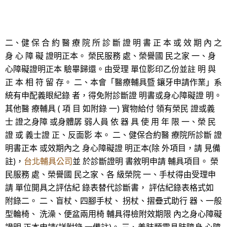
二、健 保 合 約 醫 療 院 所 診 斷 證 明 書 正 本 或 效 期 內 之
身 心 障 礙 證明正本。 榮民服務 處、榮譽國 民之家 一、身
心障礙證明正本 驗畢歸還。由受理 單位影印乙份並註 明 與
正 本 相 符 留 存。 二、本會「醫療輔具暨 鑲牙申請作業」系
統有申配義眼紀錄 者，得免附診斷證 明書或身心障礙證 明。
其他醫 療輔具 ( 項 目 如附錄 一) 實物給付 領有榮民 證或義
士 證之身障 或身體孱 弱人員 依 器 具 使 用 年 限 一、榮 民
證 或 義士證 正、反面影 本。 二、健保合約醫 療院所診斷 證
明書正本 或效期內之 身心障礙證 明正本(除 外項目，請 見備
註)，
台北輔具公司
並 於診斷證明 書敘明申請 輔具項目。 榮
民服務 處、榮譽國 民之家、各 級榮院 一、手杖得由受理申
請 單位開具之評估紀 錄表替代診斷書， 評估紀錄表格式如
附錄二。 二、盲杖、四腳手杖、 拐杖、摺疊式助行 器、一般
型輪椅、 洗澡、便盆兩用椅 輔具得檢附效期限 內之身心障礙