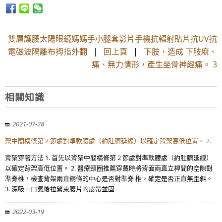
雙層護腰太陽眼鏡媽媽手小腿套影片手機抗輻射貼片抗UV抗
電磁波隔離布拇指外翻
|
回上頁
|
下肢，造成 下肢麻、
痛、無力情形，產生坐骨神經痛。 3
相關知識
2021-07-28
架中間橫條第 2 節處對準軟腰處（約肚臍延線）以確定背架高低位置。 2.
背架穿著方法 1. 首先以背架中間橫條第 2 節處對準軟腰處（約肚臍延線）
以確定背架高低位置。 2. 醫療頸圈推薦穿戴時將背面兩直立桿間的空隙對
準脊椎，檢查背架兩直鋼條的中心是否對準脊 椎，確定是否正直無歪斜。
3. 深吸一口氣後拉緊束腹片的皮帶並固
2022-03-19