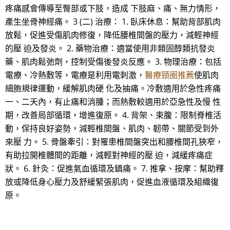
疼痛感會傳導至臀部或下肢，造成 下肢麻、痛、無力情形，
產生坐骨神經痛。 3 (二) 治療： 1. 臥床休息：幫助背部肌肉
放鬆，促進受傷肌肉修復，降低腰椎間盤的壓力，減輕神經
的壓 迫及發炎。 2. 藥物治療：適當使用非類固醇類抗發炎
藥、肌肉鬆弛劑，控制受傷後發炎反應。 3. 物理治療：包括
電療、冷熱敷等，電療是利用電刺激，
醫療頸圈推薦
使肌肉
細胞規律運動，緩解肌肉硬 化及抽痛。冷敷適用於急性疼痛
一、二天內，有止痛和消腫；而熱敷較適用於亞急性及慢 性
期，改善局部循環，增進復原。 4. 背架、束腹：限制脊椎活
動，保持良好姿勢，減輕椎間盤、肌肉、韌帶、關節受到外
來壓 力。 5. 骨盤牽引：對罹患椎間盤突出和腰椎間孔狹窄，
有助拉開椎體間的距離，減輕對神經的壓 迫，減緩疼痛症
狀。 6. 針灸：促進氣血循環及鎮痛。 7. 推拿、按摩：幫助釋
放或降低身心壓力及舒緩緊張肌肉，促進血液循環及組織復
原。