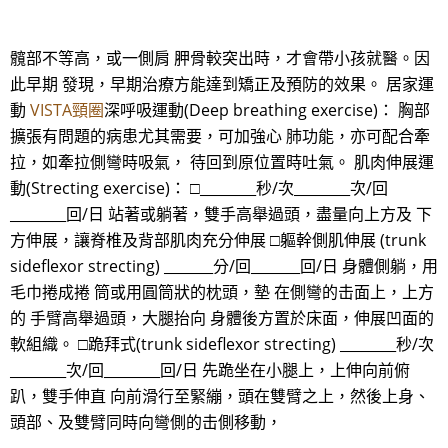
髖部不等高，或一側肩 胛骨較突出時，才會帶小孩就醫。因
此早期 發現，早期治療方能達到矯正及預防的效果。 居家運
動
VISTA頸圈
深呼吸運動(Deep breathing exercise)： 胸部
擴張有問題的病患尤其需要，可加強心 肺功能，亦可配合牽
拉，如牽拉側彎時吸氣， 待回到原位置時吐氣。 肌肉伸展運
動(Strecting exercise)： □________秒/次________次/回
________回/日 站著或躺著，雙手高舉過頭，盡量向上方及 下
方伸展，讓脊椎及背部肌肉充分伸展 □軀幹側肌伸展 (trunk
sideflexor strecting) _______分/回_______回/日 身體側躺，用
毛巾捲成捲 筒或用圓筒狀的枕頭，墊 在側彎的击面上，上方
的 手臂高舉過頭，大腿抬向 身體後方置於床面，伸展凹面的
軟組織。 □跪拜式(trunk sideflexor strecting) ________秒/次
________次/回________回/日 先跪坐在小腿上，上伸向前俯
趴，雙手伸直 向前滑行至緊繃，頭在雙臂之上，然後上身、
頭部、及雙臂同時向彎側的击側移動，