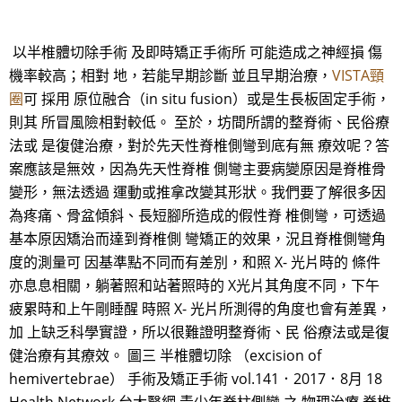
以半椎體切除手術 及即時矯正手術所 可能造成之神經損 傷
機率較高；相對 地，若能早期診斷 並且早期治療，
VISTA頸
圈
可 採用 原位融合（in situ fusion）或是生長板固定手術，
則其 所冒風險相對較低。 至於，坊間所謂的整脊術、民俗療
法或 是復健治療，對於先天性脊椎側彎到底有無 療效呢？答
案應該是無效，因為先天性脊椎 側彎主要病變原因是脊椎骨
變形，無法透過 運動或推拿改變其形狀。我們要了解很多因
為疼痛、骨盆傾斜、長短腳所造成的假性脊 椎側彎，可透過
基本原因矯治而達到脊椎側 彎矯正的效果，況且脊椎側彎角
度的測量可 因基準點不同而有差別，和照 X- 光片時的 條件
亦息息相關，躺著照和站著照時的 X光片其角度不同，下午
疲累時和上午剛睡醒 時照 X- 光片所測得的角度也會有差異，
加 上缺乏科學實證，所以很難證明整脊術、民 俗療法或是復
健治療有其療效。 圖三 半椎體切除 （excision of
hemivertebrae） 手術及矯正手術 vol.141．2017．8月 18