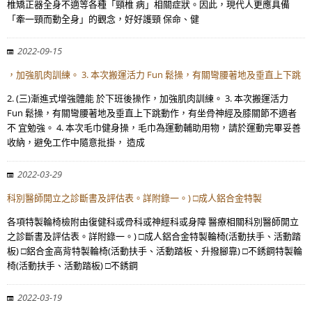
椎矯正器全身不適等各種「頸椎 病」相關症狀。因此，現代人更應具備
「牽一頸而動全身」的觀念，好好護頸 保命、健
2022-09-15
，加強肌肉訓練。 3. 本次搬運活力 Fun 鬆操，有關彎腰著地及垂直上下跳
2. (三)漸進式增強體能 於下班後操作，加強肌肉訓練。 3. 本次搬運活力
Fun 鬆操，有關彎腰著地及垂直上下跳動作，有坐骨神經及膝關節不適者
不 宜勉強。 4. 本次毛巾健身操，毛巾為運動輔助用物，請於運動完畢妥善
收納，避免工作中隨意批掛， 造成
2022-03-29
科別醫師開立之診斷書及評估表。詳附錄一。) □成人鋁合金特製
各項特製輪椅檢附由復健科或骨科或神經科或身障 醫療相關科別醫師開立
之診斷書及評估表。詳附錄一。) □成人鋁合金特製輪椅(活動扶手、活動踏
板) □鋁合金高背特製輪椅(活動扶手、活動踏板、升撥腳靠) □不銹鋼特製輪
椅(活動扶手、活動踏板) □不銹鋼
2022-03-19