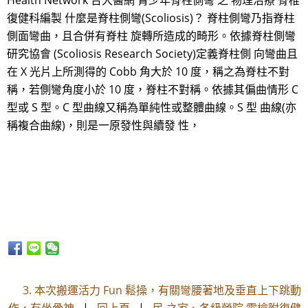
Health Network 台大醫網 青少年脊柱側彎 之 物理治療 脊椎
復健科編製 什麼是脊柱側彎(Scoliosis)？ 脊柱側彎乃指脊柱
側面彎曲，且合併有脊柱 旋轉所造成的畸形。依據脊柱側彎
研究協會 (Scoliosis Research Society)定義脊柱側 向彎曲且
在 X 光片上所測得的 Cobb 角大於 10 度，稱之為脊柱不對
稱，若側彎角度小於 10 度，脊柱不對稱。依據其偏曲情形 C
型或 S 型。C 型曲線又稱為單純性或整體曲線。S 型 曲線(亦
稱複合曲線)，則是一原發性與續發 性，
3. 本次搬運活力 Fun 鬆操，有關彎腰著地及垂直上下跳動