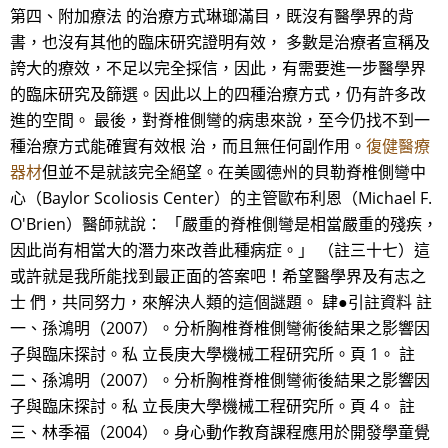
第四、附加療法 的治療方式琳瑯滿目，既沒有醫學界的背
書，也沒有其他的臨床研究證明有效， 多數是治療者宣稱及
誇大的療效，不足以完全採信，因此，有需要進一步醫學界
的臨床研究及篩選。因此以上的四種治療方式，仍有許多改
進的空間。 最後，對脊椎側彎的病患來說，至今仍找不到一
種治療方式能確實有效根 治，而且無任何副作用。
復健醫療
器材
但並不是就該完全絕望。在美國德州的貝勒脊椎側彎中
心（Baylor Scoliosis Center）的主管歐布利恩（Michael F.
O'Brien）醫師就說： 「嚴重的脊椎側彎是相當嚴重的殘疾，
因此尚有相當大的潛力來改善此種病症。」 （註三十七）這
或許就是我所能找到最正面的答案吧！希望醫學界及有志之
士 們，共同努力，來解決人類的這個謎題。 肆●引註資料 註
一、孫鴻明（2007）。分析胸椎脊椎側彎術後結果之影響因
子與臨床探討。私 立長庚大學機械工程研究所。頁 1。 註
二、孫鴻明（2007）。分析胸椎脊椎側彎術後結果之影響因
子與臨床探討。私 立長庚大學機械工程研究所。頁 4。 註
三、林季福（2004）。身心動作教育課程應用於開發學童覺