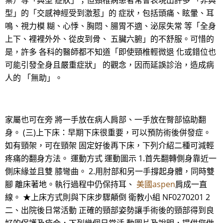
禁）等「典型 症狀」；但頸椎病患者常會表現出許多 「非典
型」的「交感神經受到激惹」的 症狀，包括頭痛、眩暈、耳
鳴、視力模 糊、心悸、胸悶、腸胃不適、泌尿失常 等「全身
上下、裡裡外外、從皮到骨、 五臟六腑」的不舒服。可惜的
是，許多 各科的醫師都不知道「即使頸椎輕微退 化或錯位也
可能引發全身且嚴重症狀」 的觀念，因而延誤診治，造成病
人的 「無助」。
家屬也可在旁 將一手放在病人肩部、一手放在臀部協助翻
身。 (三)上下床：早期下床很重要，可以預防術後併發症。
如有頸架，可在頸架 固定好後再下床，下列介紹二種可減輕
疼痛的翻身方法。 運動方式 運動圖示 1.首先翻轉側身靠近一
側床緣並且雙 膝彎曲。 2.用肘部和另一手撐起身體，同時雙
腳 離床著地。執行過程中仍保持耳、
美國aspen
肩成一直
線。 ★上床方式則與下床步驟顛倒 衛教小組 NF0270201 2
二、出院後日常活動 正確的頸部姿勢讓手術後的頸部得到良