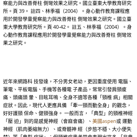
察能力與改善脊柱 側彎效果之研究。國立臺東大學教育研究
所。頁 39。 註四、林季福（2004）。身心動作教育課程應
用於開發學童覺察能力與改善脊柱 側彎效果之研究。國立臺
東大學教育研究所。頁 40-42。 註五、林季福（2004）。身
心動作教育課程應用於開發學童覺察能力與改善脊柱 側彎效
果之研究。
近年來網路科 技發達，不分男女老幼，更因重度使用 電腦、
筆電、平板電腦、手機等各種電 子產品，常常引發肩頸痠
痛、頭痛頭 暈、目眩耳鳴、全身不適等各種「頸椎 病」相關
症狀。因此，現代人更應具備 「牽一頸而動全身」的觀念，
好好護頸 保命、健頸強身。 一般而言，「典型」的頸椎神經
「壓 迫」到的是感覺神經（會麻會痛）、
美國aspen
或 運動
神經（肌肉萎縮無力）、或脊髓神 經（步態不穩、大小便失