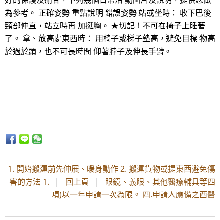
好的保護及瘉合，下列幾個日常活 動圖片及說明，提供您做
為參考。 正確姿勢 重點說明 錯誤姿勢 站或坐時： 收下巴後
頸部伸直，站立時再 加挺胸。 ★切記！不可在椅子上睡著
了。 拿、放高處東西時： 用椅子或梯子墊高，避免目標 物高
於過於頭，也不可長時間 仰著脖子及伸長手臂。
1. 開始搬運前先伸展、暖身動作 2. 搬運貨物或提東西避免傷
害的方法 1.
|
回上頁
|
眼鏡、義眼、其他醫療輔具等四
項)以一年申請一次為限。 四.申請人應備之西醫