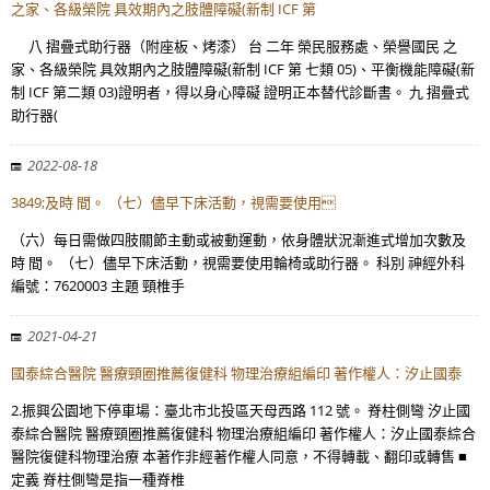
之家、各級榮院 具效期內之肢體障礙(新制 ICF 第
八 摺疊式助行器（附座板、烤漆） 台 二年 榮民服務處、榮譽國民 之
家、各級榮院 具效期內之肢體障礙(新制 ICF 第 七類 05)、平衡機能障礙(新
制 ICF 第二類 03)證明者，得以身心障礙 證明正本替代診斷書。 九 摺疊式
助行器(
2022-08-18
3849;及時 間。 （七）儘早下床活動，視需要使用
（六）每日需做四肢關節主動或被動運動，依身體狀況漸進式增加次數及
時 間。 （七）儘早下床活動，視需要使用輪椅或助行器。 科別 神經外科
編號：7620003 主題 頸椎手
2021-04-21
國泰綜合醫院 醫療頸圈推薦復健科 物理治療組編印 著作權人：汐止國泰
2.振興公園地下停車場：臺北市北投區天母西路 112 號。 脊柱側彎 汐止國
泰綜合醫院 醫療頸圈推薦復健科 物理治療組編印 著作權人：汐止國泰綜合
醫院復健科物理治療 本著作非經著作權人同意，不得轉載、翻印或轉售 ■
定義 脊柱側彎是指一種脊椎