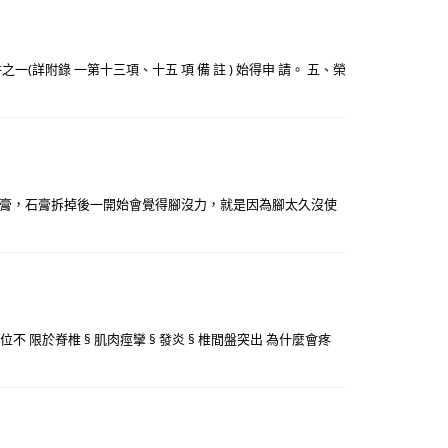
一(詳附錄 一第十三項、十五 項 備 註 ) 始得申 請。 五、榮
膏，石膏拆掉後一開始會覺得腳沒力，就是因為腳太久沒使
位不 限於脊椎 § 肌肉痙攣 § 發炎 § 椎間盤突出 為什麼會疼