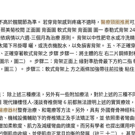
不高於髖關節為準。 若穿背架感到疼痛不適時，
醫療頸圈推薦
可
美菊校閱 正面圖 背面圖 軟式背架 背面圖 圖一 泰勒式背架 2
間依病情以六週-三個月為治療 原則。 背架以中性肥皂水或冷洗
太陽下吊掛曝 曬，或洗衣機脫水，以免損害背架。 五、不正確穿
、正確穿著軟式背架之 步驟 步驟一：將主體的左 右二片鋼條對
圖示，圖二）。 步驟二：背架正面上 緣對準肋骨最下方約二指
，圖三 ）。 步驟三：軟式背架上 方之兩條加強帶往前拉後 粘住
法： 除上述三種療法，另外有一些附加療法，對於上述的三種不
 現代鐘樓怪人-淺談脊椎側彎 6 前都無法證明上述的實質療效
醫療器材
整脊治療、和電療等方法。另外，具有 外國脊骨神經
動、機械設備輔助下的脊椎矯正及手法矯正等，並 依照患者彎
增加柔軟度、肌力及減緩彎曲的速度。而另有學者 也提出運用
凹側肌肉收縮、並使肌肉正常且均衡的發展（註三 十二）。 甚