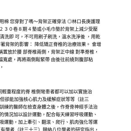
用棉 您穿對了嗎～背架正確穿法 ◎林口長庚護理
42 ３０卷８期 4 墊或小毛巾墊於背架上減少受壓
精清洗即 可，不可用刷子刷洗，溫水洗淨後 ，用乾
著背架的影響： 降低矯正脊椎的治療效果。 會增
稱置放於腰 部脊椎兩側，背架正中線 對準脊椎，
 幅寬處，再將兩側鬆緊帶 由後往前繞到腹部粘
，
同輕重程度的脊 椎側彎患者都可以加以實施治
，但卻能加強核心肌力及緩解症狀等等（註三
科訓練的醫師在檢查身體之後，作脊骨神經手法治
曲的情況加以設計運動，配合每天練習呼吸運動、
呼吸運動，加上牽引、翻滾、爬行、肌肉強化等運
至有學者（註三十三）歸納八位學者的研究指出，