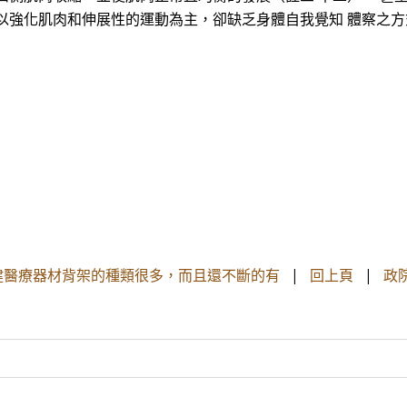
以強化肌肉和伸展性的運動為主，卻缺乏身體自我覺知 體察之方
健醫療器材背架的種類很多，而且還不斷的有
|
回上頁
|
政