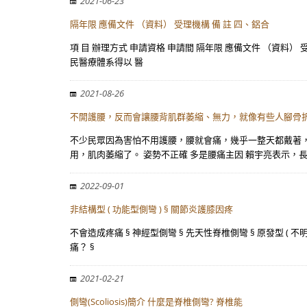
2021-06-23
隔年限 應備文件 （資料） 受理機構 備 註 四、鋁合
項 目 辦理方式 申請資格 申請間 隔年限 應備文件 （資料） 
民醫療體系得以 醫
2021-08-26
不開護腰，反而會讓腰背肌群萎縮、無力，就像有些人腳骨
不少民眾因為害怕不用護腰，腰就會痛，幾乎一整天都戴著
用，肌肉萎縮了。 姿勢不正確 多是腰痛主因 賴宇亮表示，
2022-09-01
非結構型 ( 功能型側彎 ) § 關節炎護膝因疼
不會造成疼痛 § 神經型側彎 § 先天性脊椎側彎 § 原發型 ( 不
痛？ §
2021-02-21
側彎(Scoliosis)簡介 什麼是脊椎側彎? 脊椎能