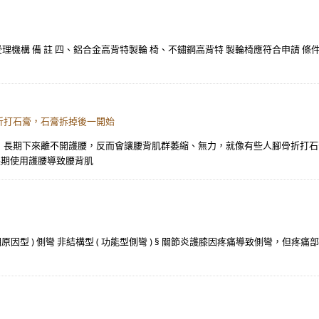
受理機構 備 註 四、鋁合金高背特製輪 椅、不鏽鋼高背特 製輪椅應符合申請 條件之
折打石膏，石膏拆掉後一開始
，長期下來離不開護腰，反而會讓腰背肌群萎縮、無力，就像有些人腳骨折打石
長期使用護腰導致腰背肌
明原因型 ) 側彎 非結構型 ( 功能型側彎 ) § 關節炎護膝因疼痛導致側彎，但疼痛部