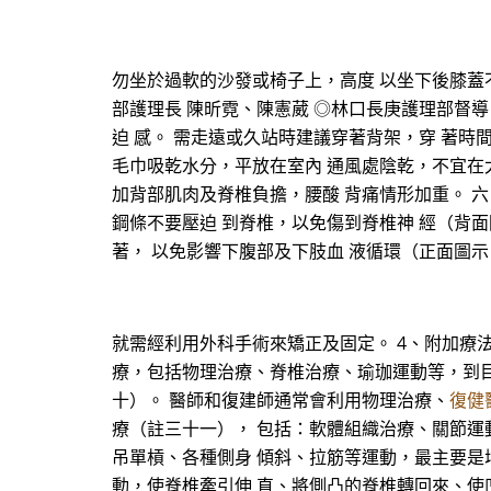
勿坐於過軟的沙發或椅子上，高度 以坐下後膝蓋
部護理長 陳昕霓、陳憲葳 ◎林口長庚護理部督導 蔡
迫 感。 需走遠或久站時建議穿著背架，穿 著時
毛巾吸乾水分，平放在室內 通風處陰乾，不宜在
加背部肌肉及脊椎負擔，腰酸 背痛情形加重。 六
鋼條不要壓迫 到脊椎，以免傷到脊椎神 經（背面
著， 以免影響下腹部及下肢血 液循環（正面圖示
就需經利用外科手術來矯正及固定。 4、附加療
療，包括物理治療、脊椎治療、瑜珈運動等，到目
十）。 醫師和復建師通常會利用物理治療、
復健
療（註三十一）， 包括：軟體組織治療、關節運
吊單槓、各種側身 傾斜、拉筋等運動，最主要是
動，使脊椎牽引伸 直、將側凸的脊椎轉回來、使