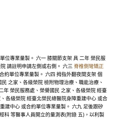
單位專業量製。 六一 膝關節支架 具 二年 榮民服
榮院 請註明申請左側或右側。 六三
脊椎側彎矯正
合約單位專業量製。 六四 拇指外翻夜間支架 個
譽國民 之家、各級榮院 檢附物理治療、職能治療、
 二年 榮民服務處、榮譽國民 之家、各級榮院 經臺
家、各級榮院 經臺北榮民總醫院身障重建中心 或合
身障重建中心 或合約單位專業量製。 六九 足後跟矽
經科 等醫事人員開立的量測表(附錄 五)，以利製